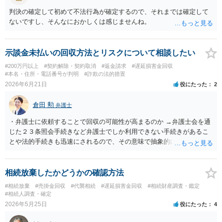
判決の確定して初めて不法行為が確定するので、それまでは確定して
ないですし、そんなにおかしくは感じませんね。
示談金未払いの回収方法とリスクについて相談したい
#200万円以上
#契約解除・契約取消
#返金請求
#遅延損害金回収
#本名・住所・電話番号が判明
#詐欺の法的措置
2026年6月21日
役にたった
2
倉田 勲
弁護士
・弁護士に依頼することで回収の可能性が高まるのか →弁護士会を通
じた２３条照会手続きなど弁護士でしか利用できない手続きがあるこ
とや法的手続きも迅速にされるので、その意味で抽象的にはご本人が
ご自身で行うよりは高まるとは思われます。 ・本人で進められる手続
があるのか →裁判や強制執行手続きなどは書類や手続きを踏めば本人
でも進めることは可能です。 ・財産調査としてどのようなことが可能
相続放棄したかどうかの確認方法
なのか →一般的には裁判手続き後の財産開示手続きや第三者に対する
#相続放棄
#売掛金回収
#代襲相続
#遅延損害金回収
#相続財産調査・鑑定
情報取得手続き等があります。 ・相手に資力がない場合はどうなるの
#相続人調査・確定
か →強制執行手続きを利用しても相手に資力がなければ利用できませ
2026年5月25日
役にたった
4
んので、法的手続きでは回収できないことになります。 ・費用倒れと
なるリスクはどの程度あるのか →相手の具体的な資力次第となりま