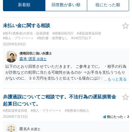
新着順
回答数が多い順
役にたった順
未払い金に関する相談
#相手(債務者)の所在・財産調査
#債権回収代行
#遅延損害金回収
#個人・プライベート
#契約書・借用書なし
#140万円以下
2026年8月6日
債権回収に強い弁護士
森本 偲音
弁護士
以下のとおり回答させていただきます。 ご参考までに。 ・相手の行為
が詐欺などの犯罪に当たる可能性があるのか ⇒お手当を支払うつもり
がないのに、３０万円を支払うと伝えている場合には詐欺罪に該当す
る可能性があります。 ・未払い金を回収するためにどのような法的手
段が取れるのか ⇒契約に基づく履行請求として３０万円を請求するこ
とが考えられますが、 パパ活の契約は、売春防止法に抵触する契約
弁護過誤についてご相談です。不法行為の遅延損害金
であるため、公序良俗に反する契約として 民法上無効（民法９０
起算日について。
条）となるため、相手方に請求できない可能性が高いです。 ・相手の
#遅延損害金回収
#個人・プライベート
#債務者の相続人
氏名や住所が分からない状態でも対応可能なのか ⇒訴訟等の裁判上の
2026年7月23日
役にたった
2
手続を利用する場合には、原則として相手方の住所・氏名を把握して
いる必要があります。
匿名A
弁護士