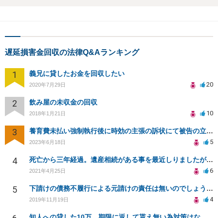
遅延損害金回収の法律Q&Aランキング
1
義兄に貸したお金を回収したい
20
2020年7月29日
2
飲み屋の未収金の回収
10
2018年1月21日
3
養育費未払い強制執行後に時効の主張の訴状にて被告の立場です。東京裁判所対応可能弁護人を探しております
5
2023年6月18日
4
死亡から三年経過。遺産相続がある事を最近しりましたが放棄できますでしょうか？
6
2021年4月25日
5
下請けの債務不履行による元請けの責任は無いのでしょうか？
4
2019年11月19日
知人への貸した10万、期限に返して貰え無い為対策はないか？多めに返すと言ってきた分も貰えるのか？