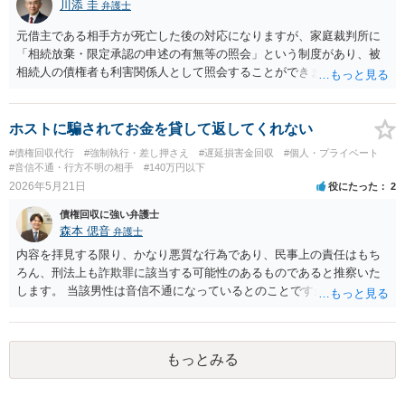
川添 圭
弁護士
す。少なくとも弁護士に依頼する場合は最初に着手金がかかることが
多いので、相手から回収できなければ費用倒れとなります。 経験上、
元借主である相手方が死亡した後の対応になりますが、家庭裁判所に
相手の資力や勤務先も不明の場合、費用倒れとなることも多いです。
「相続放棄・限定承認の申述の有無等の照会」という制度があり、被
相続人の債権者も利害関係人として照会することができます。照会を
行うべき家庭裁判所は、相続放棄の申述の管轄裁判所と同じ（原則と
して被相続人の最後の住所地を管轄する家庭裁判所）となります。照
会申請者の本人確認資料のほか、被相続人の相続関係の戸籍謄本類や
ホストに騙されてお金を貸して返してくれない
債権の存在を示す証拠資料などが必要になります。裁判所ウェブサイ
#債権回収代行
#強制執行・差し押さえ
#遅延損害金回収
#個人・プライベート
トで案内されていることが多いので、管轄裁判所のホームページを確
#音信不通・行方不明の相手
#140万円以下
認してみてください。
2026年5月21日
役にたった
2
債権回収に強い弁護士
森本 偲音
弁護士
内容を拝見する限り、かなり悪質な行為であり、民事上の責任はもち
ろん、刑法上も詐欺罪に該当する可能性のあるものであると推察いた
します。 当該男性は音信不通になっているとのことですが、ホストの
寮の住所等は特定されているのでしょうか。 訴訟等の裁判上の手続を
利用する場合には、原則として相手方の住所を特定する必要がありま
すので、この点は事前にご確認いただいた方が良いかと存じます。 借
もっとみる
用書もあるとのことですので、訴訟等となった場合にも一定程度の立
証の見込みがある事案かと存じますので、まずはお近くの法律事務所
に借用書等の 資料一式をご持参の上ご相談してみてはいかがでしょう