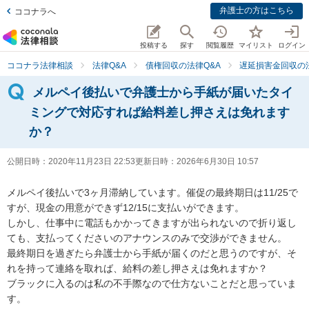
弁護士の方はこちら
ココナラへ
投稿する
探す
閲覧履歴
マイリスト
ログイン
ココナラ法律相談
法律Q&A
債権回収の法律Q&A
遅延損害金回収の法
メルペイ後払いで弁護士から手紙が届いたタイ
ミングで対応すれば給料差し押さえは免れます
か？
公開日時：
2020年11月23日 22:53
更新日時：
2026年6月30日 10:57
メルペイ後払いで3ヶ月滞納しています。催促の最終期日は11/25で
すが、現金の用意ができず12/15に支払いができます。

しかし、仕事中に電話もかかってきますが出られないので折り返し
ても、支払ってくださいのアナウンスのみで交渉ができません。

最終期日を過ぎたら弁護士から手紙が届くのだと思うのですが、そ
れを持って連絡を取れば、給料の差し押さえは免れますか？

ブラックに入るのは私の不手際なので仕方ないことだと思っていま
す。