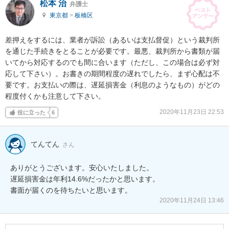
松本 治
弁護士
東京都
>
板橋区
差押えをするには、業者が訴訟（あるいは支払督促）という裁判所
を通じた手続きをとることが必要です。最悪、裁判所から書類が届
いてから対応するのでも間に合います（ただし、この場合は必ず対
応して下さい）。お書きの期間程度の遅れでしたら、まず心配は不
要です。お支払いの際は、遅延損害金（利息のようなもの）がどの
程度付くかも注意して下さい。
2020年11月23日 22:53
役に立った
6
てんてん
さん
ありがとうございます。安心いたしました。

遅延損害金は年利14.6%だったかと思います。

2020年11月24日 13:46