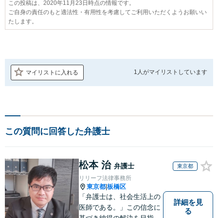
この投稿は、2020年11月23日時点の情報です。
ご自身の責任のもと適法性・有用性を考慮してご利用いただくようお願いい
たします。
1人が
マイリストしています
マイリストに入れる
この質問に回答した弁護士
松本 治
弁護士
東京都
リリーフ法律事務所
東京都
板橋区
|
「弁護士は、社会生活上の
詳細を見
医師である。」この信念に
る
基づき納得の解決を目指し