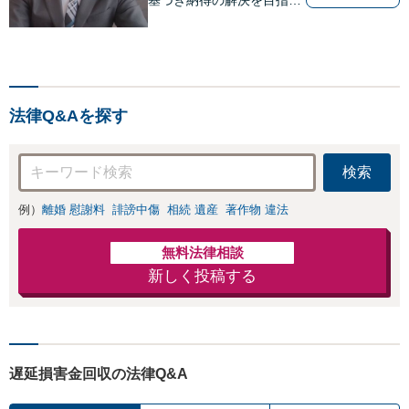
ます。
法律Q&Aを探す
検索
例）
離婚 慰謝料
誹謗中傷
相続 遺産
著作物 違法
無料法律相談
新しく投稿する
遅延損害金回収の法律Q&A