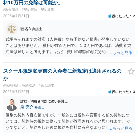
料10万円の免除は可能か。
#返金請求
#契約解除・契約取消
2026年7月31日
役にたった
2
匿名A
弁護士
式場もそれまでの対応（人件費）や各予約など損害が発生していない
ことはありません。 費用が数百万円で、１０万円であれば、消費者契
約法は難しいと考えます。 ただ、費用の増額の規定がなかったのに増
額するのは契約違反ですので、増額に応じずに契約を維持すればよい
ということになり、解約するのは理由がないことになります。
スクール規定変更前の入会者に新規定は適用されるの
か
#契約解除・契約取消
#返金請求
2026年7月29日
役にたった
3
詐欺・消費者問題に強い弁護士
泉 亮介
弁護士
個別の契約内容次第ですが、一般的には規約を変更する前の契約につ
いては、契約時の規約に従って契約が管理されるかと思われます。 そ
うでないと、契約をした後に規約を自社に有利なように変更し、それ
を従前の顧客にも適用するということが認められてしまい不合理とな