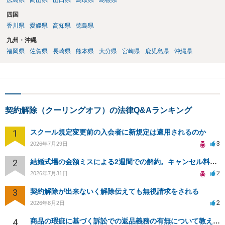
広島県
岡山県
山口県
鳥取県
島根県
四国
香川県
愛媛県
高知県
徳島県
九州・沖縄
福岡県
佐賀県
長崎県
熊本県
大分県
宮崎県
鹿児島県
沖縄県
契約解除（クーリングオフ）の法律Q&Aランキング
1
スクール規定変更前の入会者に新規定は適用されるのか
3
2026年7月29日
2
結婚式場の金額ミスによる2週間での解約。キャンセル料10万円の免除は可能か。
2
2026年7月31日
3
契約解除が出来ないく解除伝えても無視請求をされる
2
2026年8月2日
4
商品の瑕疵に基づく訴訟での返品義務の有無について教えてください