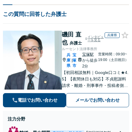
この質問に回答した弁護士
磯田 直
兵庫県
インタビュ
ーを見る
也
弁護士
ルーセント法律事務所
宝塚駅
営業時間：09:00~
兵
宝
19:00（土日祝日）
庫
塚
から徒歩
|
県
市
2分
【初回相談無料｜Google口コミ★4.
5】【夜間休日も対応】不貞慰謝料
請求・離婚・刑事事件・投稿者側発
信者情報開示請求の実績・経験多
数。オーダーメイドのサービスで問
電話でお問い合わせ
メールでお問い合わせ
題解決や事業の推進を強力にサポー
ト【宝塚駅徒歩2分｜電話・WEB面
談で全国対応】
注力分野