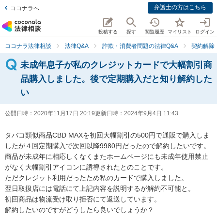
弁護士の方はこちら
ココナラへ
投稿する
探す
閲覧履歴
マイリスト
ログイン
ココナラ法律相談
法律Q&A
詐欺・消費者問題の法律Q&A
契約解除
未成年息子が私のクレジットカードで大幅割引商
品購入しました。後で定期購入だと知り解約した
い
公開日時：
2020年11月17日 20:19
更新日時：
2024年9月4日 11:43
タバコ類似商品CBD MAXを初回大幅割引の500円で通販で購入しま
したが４回定期購入で次回以降9980円だったので解約したいです。

商品が未成年に相応しくなくまたホームページにも未成年使用禁止
がなく大幅割引アイコンに誘導されたとのことです。

ただクレジット利用だったため私のカードで購入しました。

翌日取扱店には電話にて上記内容を説明するが解約不可能と。

初回商品は物流受け取り拒否にて返送しています。

解約したいのですがどうしたら良いでしょうか？