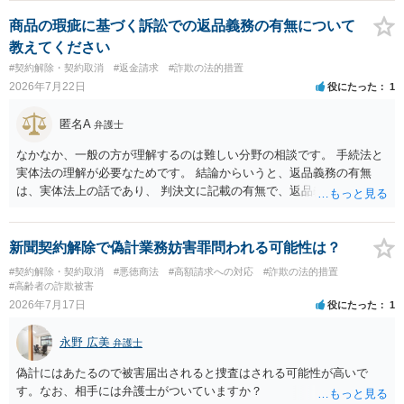
る場合があるかと思われます。
商品の瑕疵に基づく訴訟での返品義務の有無について
教えてください
#契約解除・契約取消
#返金請求
#詐欺の法的措置
2026年7月22日
役にたった
1
匿名A
弁護士
なかなか、一般の方が理解するのは難しい分野の相談です。 手続法と
実体法の理解が必要なためです。 結論からいうと、返品義務の有無
は、実体法上の話であり、 判決文に記載の有無で、返品義務の有無が
左右されることはありません。 ただし、「原告は被告に対し商品を返
品せよ」と判決文に書かれていなくても、 全額支払い判決の前提とし
て、契約不適合責任を理由に契約を解除してれば、 原状回復義務とし
新聞契約解除で偽計業務妨害罪問われる可能性は？
て、相談者さんは、商品の返品義務を負うことになります。 ただし、
#契約解除・契約取消
#悪徳商法
#高額請求への対応
#詐欺の法的措置
訴訟上何等かの形で、返品義務の有無が争われ争点化していたが、 結
#高齢者の詐欺被害
論として、返品義務が存在しないというような判断が判決理由中で下
2026年7月17日
役にたった
1
されていれば、 相手は返品請求を再度主張できない可能性はあります
（信義則による主張制限）。
永野 広美
弁護士
偽計にはあたるので被害届出されると捜査はされる可能性が高いで
す。なお、相手には弁護士がついていますか？