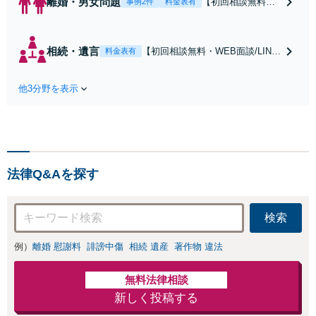
離婚・男女問題
【初回相談無料・
事例2件
料金表有
WEB面談/LINE相
談可】Google口コ
ミ★4.5【離婚・不
相続・遺言
【初回相談無料・WEB面談/LINE
料金表有
倫の早期解決】
相談可】Google口コミ★4.5【宝
「不利な結果にな
塚駅2分】相続トラブルを多数取
らないように」慰
他3分野を表示
り扱う実績と経験のある弁護士が
謝料・親権・財産
最適な解決策をご提案します。遺
分与、地域密着の
産分割協議の代理や遺言書の作
相談しやすい法律
成、相続放棄はお任せください
事務所でオーダー
【地域密着】
メイドの「後悔し
ない」解決を【夜
法律Q&Aを探す
間休日対応】
検索
例）
離婚 慰謝料
誹謗中傷
相続 遺産
著作物 違法
無料法律相談
新しく投稿する