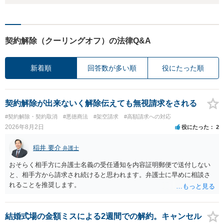
契約解除（クーリングオフ）の法律Q&A
新着順
回答数が多い順
役にたった順
契約解除が出来ないく解除伝えても無視請求をされる
#契約解除・契約取消
#悪徳商法
#架空請求
#高額請求への対応
2026年8月2日
役にたった
2
稲井 要介
弁護士
おそらく相手方に弁護士名義の受任通知を内容証明郵便で送付しない
と、相手方から請求され続けると思われます。弁護士に早めに相談さ
れることを推奨します。
結婚式場の金額ミスによる2週間での解約。キャンセル