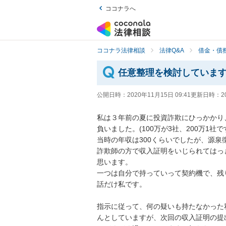
ココナラへ
ココナラ法律相談
法律Q&A
借金・債
任意整理を検討していま
公開日時：
2020年11月15日 09:41
更新日時：
2
私は３年前の夏に投資詐欺にひっかかり
負いました。(100万が3社、200万1社です)
当時の年収は300くらいでしたが、源泉
詐欺師の方で収入証明をいじられてはっ
思います。

一つは自分で持っていって契約機で、残
話だけ私です。

指示に従って、何の疑いも持たなかった
んとしていますが、次回の収入証明の提