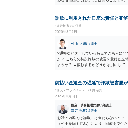
わる債務整理ではしばしばあることです。
お近くの弁護士にご依頼しチャレンジなさ
詐欺に利用された口座の責任と和解
#詐欺被害での債務
2026年8月6日
村山 大基
弁護士
>通帳など送付している時点でこちらに非
か？ こちらの特殊詐欺の被害を受けた立
ょうか？ →依頼するかどうかは別にして
特殊詐欺関係なく旦那さんの行為は法に触
とは可能でしょうか？ →一般的には難し
払わないで和解したいと言われたら、 
前払い金返金の遅延で詐欺被害届が
ょうか。 ＞弁護士さんに入ってもらうこ
#個人・プライベート
#刑事裁判
だ、弁護士費用かけるならその分賠償に回
2026年8月5日
借金・債務整理に強い弁護士
白井 弘昭
弁護士
お話の内容では詐欺には当たらないので、
（相手を騙す行為）により、財産を交付さ