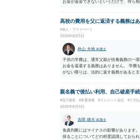
お金が返金できないというだけで、何ら相
に問うことはできません。 おそらく、相
を述べた場合は、捜査はあるかもしれませ
しなさいよ」程度の注意で済むことだと思
高校の費用を父に返済する義務はあ
致し方ありません。真摯に分割して支払う
#個人・プライベート
2026年8月5日
外山 大地
弁護士
子供の学費は、通常父親が扶養義務の一環
お金を返還する義務はありません。 学費
がない限りは、法的に返す義務があると主
親名義で後払い利用、自己破産手続
#自己破産
#多重債務
#クレジット会社
#リボ払
2026年8月3日
吉田 雄大
弁護士
免責判断にはマイナスの影響があります。
採ることについてどの程度認識しておられ