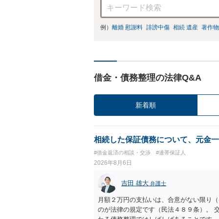
例）
離婚 慰謝料
誹謗中傷
相続 遺産
著作物
借金・債務整理の法律Q&A
新着順
相続した保証債務について、元金一
#借金返済の相談・交渉
#連帯保証人
2026年8月6日
吉田 雄大
弁護士
月額２万円の支払いは、合意がない限り（
のが法律の規定です（民法４８９条）。 