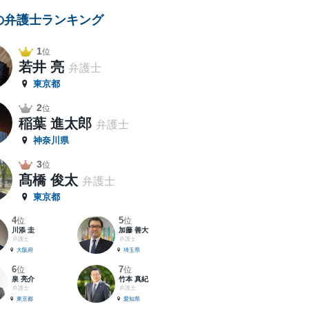
の弁護士ランキング
1
位
若井 亮
弁護士
東京都
2
位
稲葉 進太郎
弁護士
神奈川県
3
位
髙橋 俊太
弁護士
東京都
4
5
位
位
川添 圭
加藤 善大
弁護士
弁護士
大阪府
埼玉県
6
7
位
位
泉 亮介
竹本 真紀
弁護士
弁護士
東京都
愛知県