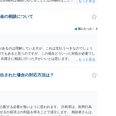
公的機関は減額に応じることには消極的なことが多いものの、
る意義は十分にあると思います。
金の相談について
役にたった
2
があるのは理解していますが、これは支払うべきなのでしょう
場でもあると思うのですが、この場合どういった対処が必要でし
、弁護士に相談に行った方がいいとは思います。 そもそも、
れる可能性もあります。 ＞100万を支払わず穏便に和解するこ
いです。相談者さんも１００万円の被害を受けたとして、１円も
できるだけ重い刑罰を与えて欲しい、と思われるのではないでし
出された場合の対応方法は？
とで支払額が下がることはありますか？ そこはあり得ます、た
すことも考えられるので、 兼ね合いは考えてみましょう。
心配する必要が無いように思われます。 詐欺罪は、欺罔行為
せるか経済上の利益を得ることで成立します。 相談者さんは、