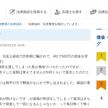
法律相談を投稿する
弁護士を探す
法律Q
務整理の法律Q&A
法律Q&A「任意整理を検討しています」
す
借金
グ
023年3月2日 19:08
1
、元友人経由で詐欺師に騙されて、4社で500万の借金を背


徴収を渡してしまった私が無知でバカだったのですが…

2
きりした金額は覚えてませんが530くらいで提出したのだと
りは相手の方で郵送かなにかで申し込まれました。確認の電
3
4
私が情けないです…が虚偽の申請をしてしまって返済はきち
出で発覚して一括になるんじゃないか…って毎日怖くて怖く