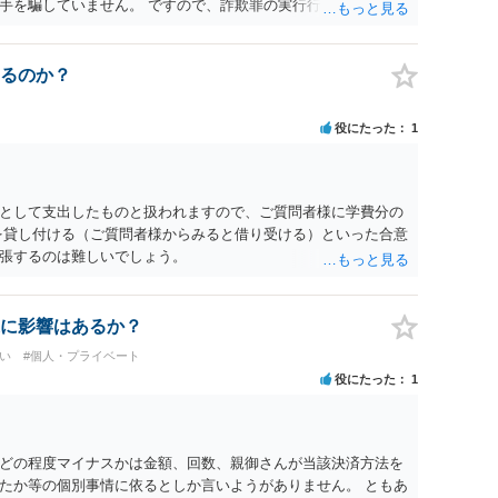
手を騙していません。 ですので、詐欺罪の実行行為性が無く罪
手が真実を話せば警察も取り合わないと思いますが、虚偽の内容
ん。 ただし、捜査において、真実を説明すれば、「ちゃんと返
われます。 また、返せるお金が無いのであれば、返せないのは
るのか？
ことを相手に告げていくのみでしょう。 以上、ご参考まで。
役にたった
1
として支出したものと扱われますので、ご質問者様に学費分の
を貸し付ける（ご質問者様からみると借り受ける）といった合意
張するのは難しいでしょう。
に影響はあるか？
い
#個人・プライベート
役にたった
1
どの程度マイナスかは金額、回数、親御さんが当該決済方法を
たか等の個別事情に依るとしか言いようがありません。 ともあ