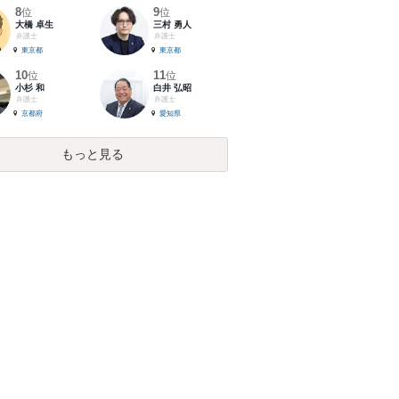
8
9
位
位
大橋 卓生
三村 勇人
弁護士
弁護士
東京都
東京都
10
11
位
位
小杉 和
白井 弘昭
弁護士
弁護士
京都府
愛知県
もっと見る