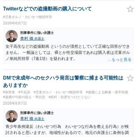
Twitterなどでの盗撮動画の購入について
#児童ポルノ・わいせつ物頒布等
2026年8月7日
刑事事件に強い弁護士
奥村 徹
弁護士
女子高生などの盗撮動画 というのが漠然としていて正確な回答ができ
ません。 一般論としては、裸とか性交場面であれば購入者は児童ポル
ノ単純所持罪（7条1項）を疑われます。
DMで未成年へのセクハラ発言は警察に捕まる可能性は
ありますか
#加害者
#不起訴
#児童ポルノ・わいせつ物頒布等
#逮捕による解雇・退学回避
#逮捕や勾留の阻止・準抗告
#前科・前歴をつけたくない
2026年8月7日
刑事事件に強い弁護士
奥村 徹
弁護士
青少年条例違反（わいせつ行為 わいせつな行為を教える行為）が検
討されると思いますが、地域性があるので、地元の弁護士に条例を調