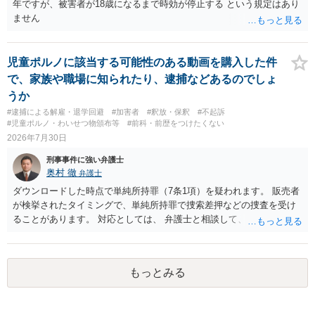
年ですが、被害者が18歳になるまで時効が停止する という規定はあり
ません
児童ポルノに該当する可能性のある動画を購入した件
で、家族や職場に知られたり、逮捕などあるのでしょ
うか
#逮捕による解雇・退学回避
#加害者
#釈放・保釈
#不起訴
#児童ポルノ・わいせつ物頒布等
#前科・前歴をつけたくない
2026年7月30日
刑事事件に強い弁護士
奥村 徹
弁護士
ダウンロードした時点で単純所持罪（7条1項）を疑われます。 販売者
が検挙されたタイミングで、単純所持罪で捜索差押などの捜査を受け
ることがあります。 対応としては、 弁護士と相談して、 児童ポルノ
と知らなかったという弁解を厚くした書面を作成してもらい 警察に相
談しておく などが考えられます。
もっとみる