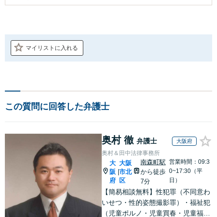
マイリストに入れる
この質問に回答した弁護士
奥村 徹
弁護士
大阪府
奥村＆田中法律事務所
南森町駅
営業時間：09:3
大
大阪
0~17:30（平
阪
市北
から徒歩
|
府
区
日）
7分
【簡易相談無料】性犯罪（不同意わ
いせつ・性的姿態撮影罪）・福祉犯
（児童ポルノ・児童買春・児童福祉