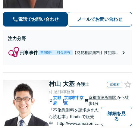
法・青少年条例）・ネット犯罪（名
誉毀損・わいせつ物・不正アクセス
等）に非常に詳しい弁護士です
電話でお問い合わせ
メールでお問い合わせ
注力分野
刑事事件
【簡易相談無料】性犯罪
事例5件
料金表有
（不同意性交・不同意わい
せつ）・福祉犯（児童ポル
ノ・児童買春・児童福祉
法・青少年条例）・ネット
村山 大基
犯罪（名誉毀損・わいせつ
弁護士
京都府
物・不正アクセス・リベン
村山法律事務所
ジポルノ罪等）に非常に詳
京都市役所前駅
から徒
京都
京都市中京
|
しい弁護士です
府
区
歩1分
「不倫慰謝料を請求された
詳細を見
ら読む本」Kindleで販売
る
中 http://www.amazon.co.
jp/dp/B0FJCDXDNV