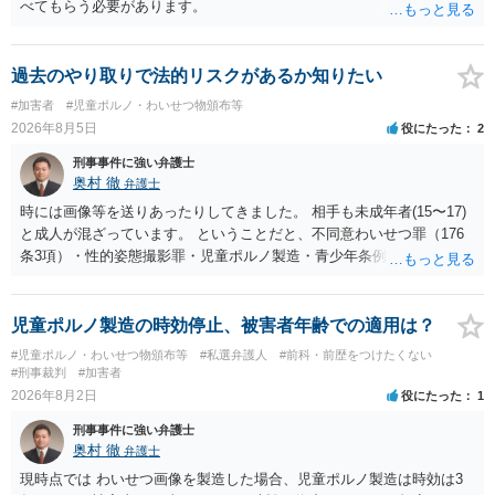
べてもらう必要があります。
過去のやり取りで法的リスクがあるか知りたい
#加害者
#児童ポルノ・わいせつ物頒布等
2026年8月5日
役にたった
2
刑事事件に強い弁護士
奥村 徹
弁護士
時には画像等を送りあったりしてきました。 相手も未成年者(15〜17)
と成人が混ざっています。 ということだと、不同意わいせつ罪（176
条3項）・性的姿態撮影罪・児童ポルノ製造・青少年条例違反（わいせ
つ行為 児童ポルノ要求）などが検討されます。 重い罪もあるの
で、警察にバレれば、それなりの捜査を受けるでしょう。
児童ポルノ製造の時効停止、被害者年齢での適用は？
#児童ポルノ・わいせつ物頒布等
#私選弁護人
#前科・前歴をつけたくない
#刑事裁判
#加害者
2026年8月2日
役にたった
1
刑事事件に強い弁護士
奥村 徹
弁護士
現時点では わいせつ画像を製造した場合、児童ポルノ製造は時効は3