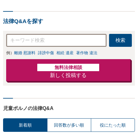
法律Q&Aを探す
検索
例）
離婚 慰謝料
誹謗中傷
相続 遺産
著作物 違法
無料法律相談
新しく投稿する
児童ポルノの法律Q&A
新着順
回答数が多い順
役にたった順