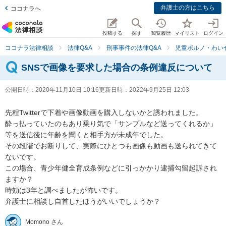
弁護士の方はこちら
ココナラへ
投稿する
探す
閲覧履歴
マイリスト
ログイン
ココナラ法律相談
法律Q&A
刑事事件の法律Q&A
児童ポルノ・わい
SNSで画像を要求した場合の条例違反について
公開日時：
2020年11月10日 10:16
更新日時：
2022年9月25日 12:03
先程Twitterで下着や画像動画を購入しないかと誘われました。

酔っ払っていたのもあり乗り気で「サンプルなど送ってくれるか」
等を送信後に年齢を聞くと相手方が未成年でした。

その段階でお断りして、実際にひとつも画像も動画も送られてきて
ないです。

この場合、青少年健全育成条例などに引っかかり逮捕勾留起訴され
ますか？

時効は3年と調べましたが怖いです。

弁護士に相談し自首したほうがいいでしょうか？
Momono さん