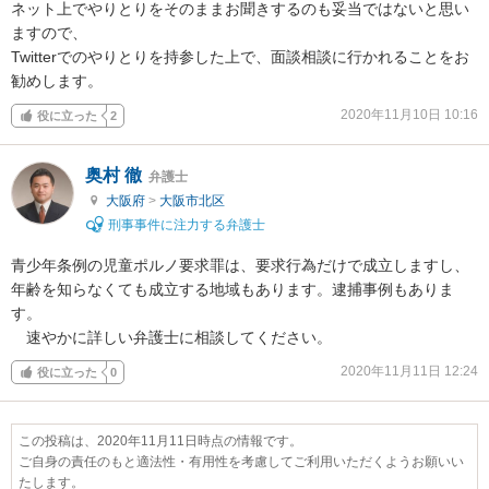
ネット上でやりとりをそのままお聞きするのも妥当ではないと思い
ますので、

Twitterでのやりとりを持参した上で、面談相談に行かれることをお
勧めします。
2020年11月10日 10:16
役に立った
2
奥村 徹
弁護士
大阪府
>
大阪市北区
刑事事件に注力する弁護士
青少年条例の児童ポルノ要求罪は、要求行為だけで成立しますし、
年齢を知らなくても成立する地域もあります。逮捕事例もありま
す。

　速やかに詳しい弁護士に相談してください。
2020年11月11日 12:24
役に立った
0
この投稿は、2020年11月11日時点の情報です。
ご自身の責任のもと適法性・有用性を考慮してご利用いただくようお願いい
たします。