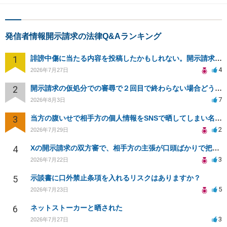
発信者情報開示請求の法律Q&Aランキング
1
誹謗中傷に当たる内容を投稿したかもしれない。開示請求や民事刑事裁判に発展しうるのか教えて欲しい。
4
2026年7月27日
2
開示請求の仮処分での審尋で２回目で終わらない場合どうしたらいいですか
7
2026年8月3日
3
当方の腹いせで相手方の個人情報をSNSで晒してしまい名誉毀損させてしまったかもしれない
2
2026年7月29日
4
Xの開示請求の双方審で、相手方の主張が口頭ばかりで把握しきれません
3
2026年7月22日
5
示談書に口外禁止条項を入れるリスクはありますか？
5
2026年7月23日
6
ネットストーカーと晒された
3
2026年7月27日