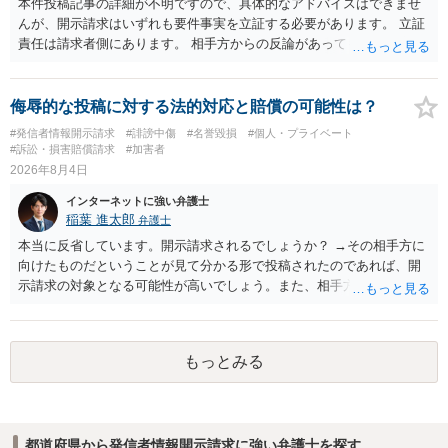
本件投稿記事の詳細が不明ですので、具体的なアドバイスはできませ
んが、開示請求はいずれも要件事実を立証する必要があります。 立証
責任は請求者側にあります。 相手方からの反論があっても、裁判官が
要件事実を満たしていると判断すれば、補充は求められません。 相手
方が口頭で反論したのは、仮処分は迅速性が要求されるためです。 書
面での反論となれば、より遅延する可能性がございます。 また、本件
侮辱的な投稿に対する法的対応と賠償の可能性は？
はXのため、APのIPアドレスの保存期間の問題もございます。 開示請
#発信者情報開示請求
#誹謗中傷
#名誉毀損
#個人・プライベート
求は法律知識が不可欠ですが、それだけでは足りず、実務を踏まえた
#訴訟・損害賠償請求
#加害者
方法を選択することが重要です。
2026年8月4日
インターネットに強い弁護士
稲葉 進太郎
弁護士
本当に反省しています。開示請求されるでしょうか？ →その相手方に
向けたものだということが見て分かる形で投稿されたのであれば、開
示請求の対象となる可能性が高いでしょう。また、相手方の投稿した
文章からすると、実際に発信者情報開示請求がなされる可能性がある
と存じます。発信者情報開示請求が進むと、投稿に使った回線の契約
者のところに、意見照会がなされます。アカウント情報開示の場合
もっとみる
は、アカウントの登録メールに意見照会がなされます。 また、された
場合賠償金はいくらでしょうか。 →ケースバイケースであり、数万円
から１００万単位まで様々でしょう。裁判外であれば交渉して相手方
の請求額から減額することを試みることとなるでしょう。
都道府県から発信者情報開示請求に強い弁護士を探す