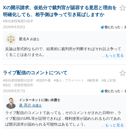
Xの開示請求、仮処分で裁判官が認容する意思と理由を
明確化しても、相手側は争って引き延ばしますか
#発信者情報開示請求
2026年8月8日
役にたった
2
匿名A
弁護士
反論は形式的なもので、結果的に裁判所が判断すればそれ以上争って
くることはありません。
ライブ配信のコメントについて
#発信者情報開示請求
#誹謗中傷
#個人・プライベート
#被害者
#炎上対策
#訴訟・損害賠償請求
2026年8月7日
役にたった
1
インターネットに強い弁護士
泉 亮介
弁護士
ライブ配信のコメントであっても，そのコメントがされた日時や，ラ
イブ配信のURL等が証明できれば，権利侵害が認められるものであれ
ば開示請求が認められる可能性はあるでしょう。