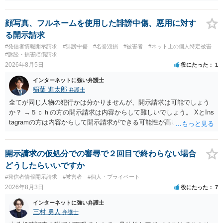
顔写真、フルネームを使用した誹謗中傷、悪用に対す
る開示請求
#発信者情報開示請求
#誹謗中傷
#名誉毀損
#被害者
#ネット上の個人特定被害
#訴訟・損害賠償請求
2026年8月5日
役にたった
1
インターネットに強い弁護士
稲葉 進太郎
弁護士
全てが同じ人物の犯行かは分かりませんが、開示請求は可能でしょう
か？ →５ｃｈの方の開示請求は内容からして難しいでしょう。 XとIns
tagramの方は内容からして開示請求ができる可能性が高いでしょう。
ただ、アカウントが削除されていると開示請求は失敗する可能性が高
いでしょう。７月中にアカウントが削除されている場合、今から進め
ても失敗する可能性が高いように思われます。 相手を特定できた場
開示請求の仮処分での審尋で２回目で終わらない場合
合、相手に全ての弁護士費用を負担させることは可能でしょうか？ →
どうしたらいいですか
訴訟外の交渉で相手方が認めれば負担させることができるでしょう。
#発信者情報開示請求
#被害者
#個人・プライベート
訴訟で判決となった場合は、実際の弁護士費用が認められる場合と認
2026年8月3日
役にたった
7
められない場合があり何ともいえないところでしょう。
インターネットに強い弁護士
三村 勇人
弁護士