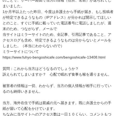
のことで、サーバー経由で当方の情報（住所、名前）が送られてし
まいました。

1か月半以上たった昨日、今度は弁護士から手紙が届き、もし投稿者
が特定できるようなもの（IPアドレス）が分かれば開示してほしい
とのこと、すぐに手紙に載っていた電話番号に電話しましたが、週
末のため、つながらず、メールで

当サイトはミラーサイトのため、全記事、引用記事であること、ア
クセスログも含め、特定できるようなものは分からないとメールを
しました。（本当にわからないので）

ミラーサイトについて

https://www.fuhyo-bengoshicafe.com/bengoshicafe-13408.html

質問：これから当方はどうなるのでしょうか？　

訴えられてしまいますか？　心配で眠れず食事も喉を通りません。

被害者の情報は一切、わからず、当方の個人情報が相手に行ってい
るのも納得いきません。

当方、海外在住で手紙は親戚の元へ届きます。既に弁護士からの手
紙が届いて心配をかけています。

ちなみに当サイトへのアクセス数は一日１０くらい、コメントもつ