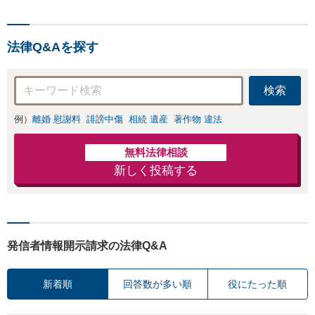
法律Q&Aを探す
検索
例）
離婚 慰謝料
誹謗中傷
相続 遺産
著作物 違法
無料法律相談
新しく投稿する
発信者情報開示請求の法律Q&A
新着順
回答数が多い順
役にたった順