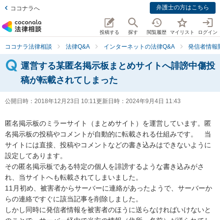
弁護士の方はこちら
ココナラへ
投稿する
探す
閲覧履歴
マイリスト
ログイン
ココナラ法律相談
法律Q&A
インターネットの法律Q&A
発信者情報
運営する某匿名掲示板まとめサイトへ誹謗中傷投
稿が転載されてしまった
公開日時：
2018年12月23日 10:11
更新日時：
2024年9月4日 11:43
匿名掲示板のミラーサイト（まとめサイト）を運営しています。匿
名掲示板の投稿やコメントが自動的に転載される仕組みです。　当
サイトには直接、投稿やコメントなどの書き込みはできないように
設定してあります。

その匿名掲示板である特定の個人を誹謗するような書き込みがさ
れ、当サイトへも転載されてしまいました。

11月初め、被害者からサーバーに連絡があったようで、サーバーか
らの連絡ですぐに該当記事を削除しました。

しかし同時に発信者情報を被害者のほうに送らなければいけないと