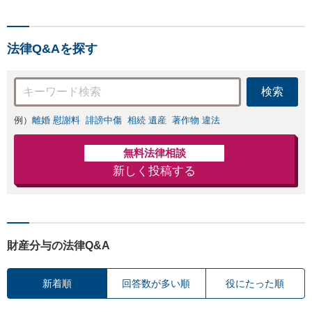
法律Q&Aを探す
検索
例）
離婚 慰謝料
誹謗中傷
相続 遺産
著作物 違法
無料法律相談
新しく投稿する
財産分与の法律Q&A
新着順
回答数が多い順
役にたった順