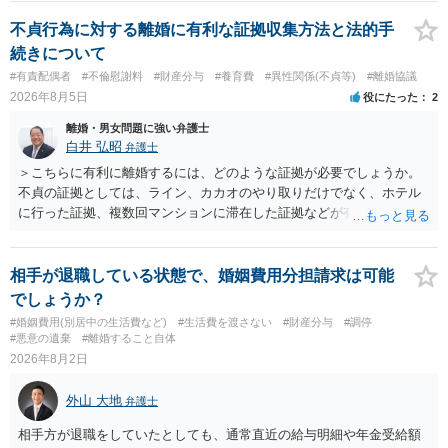
不貞行為に対する離婚に有利な証拠収集方法と法的手
続きについて
#有責配偶者
#不倫慰謝料
#財産分与
#養育費
#異性関係(不貞等)
#離婚協議
2026年8月5日
役にたった
2
離婚・男女問題に強い弁護士
白井 弘昭
弁護士
＞こちらに有利に離婚するには、どのような証拠が必要でしょうか。
不貞の証拠としては、ライン、カカオのやり取りだけでなく、ホテル
に行った証拠、複数回マンションに滞在した証拠などが有効です。 不
貞の証拠があれば、離婚をさらに有利に進める（離婚したい時期に離
婚する、慰謝料をとるなど）ことができると思われます。 ただし、不
貞発覚後、長期間同居を続けると、不貞を許したとの評価につながる
相手が退職している状態で、婚姻費用分担請求は可能
場合がありますので、ご注意ください。 以上、ご参考まで。
でしょうか？
#婚姻費用(別居中の生活費など)
#生活費を渡さない
#財産分与
#調停
#悪意の遺棄
#離婚すること自体
2026年8月2日
外山 大地
弁護士
相手方が退職をしていたとしても、通常直近の給与明細や年金受給額