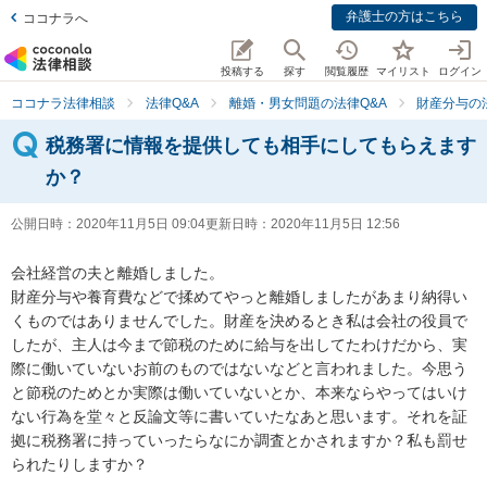
弁護士の方はこちら
ココナラへ
投稿する
探す
閲覧履歴
マイリスト
ログイン
ココナラ法律相談
法律Q&A
離婚・男女問題の法律Q&A
財産分与の
税務署に情報を提供しても相手にしてもらえます
か？
公開日時：
2020年11月5日 09:04
更新日時：
2020年11月5日 12:56
会社経営の夫と離婚しました。

財産分与や養育費などで揉めてやっと離婚しましたがあまり納得い
くものではありませんでした。財産を決めるとき私は会社の役員で
したが、主人は今まで節税のために給与を出してたわけだから、実
際に働いていないお前のものではないなどと言われました。今思う
と節税のためとか実際は働いていないとか、本来ならやってはいけ
ない行為を堂々と反論文等に書いていたなあと思います。それを証
拠に税務署に持っていったらなにか調査とかされますか？私も罰せ
られたりしますか？