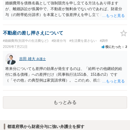
婚姻費用を債務名義として強制競売を申し立てる方法もあり得ます
が、離婚訴訟が係属中で、不動産が無剰余でないのであれば、財産分
与（の附帯処分請求）を本案として仮差押えを申し立てる（法的には
審判前保全処分の扱いになるので管轄は家庭裁判所）という方法も考
えられます。弁護士へ依頼しているのであれば、担当弁護士とよく相
談してください。
不動産の差し押さえについて
#婚姻費用(別居中の生活費など)
#財産分与
#生活費を渡さない
#調停
2026年7月21日
役にたった
2
吉田 雄大
弁護士
将来分についても差押の効果が発生するのは、「給料その他継続的給
付に係る債権」への差押だけ（民事執行法151条、151条の2）です
（「その他」の典型例は家賃請求権）。 このため、残念ながらお答え
は否です。つまり、不動産を差し押さえた場合には、申立時までの分
のみが配当の対象です。
もっとみる
都道府県から財産分与に強い弁護士を探す