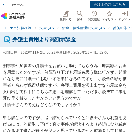
弁護士の方はこちら
ココナラへ
投稿する
探す
閲覧履歴
マイリスト
ログイン
ココナラ法律相談
法律Q&A
借金・債務整理の法律Q&A
督促の停止
弁護士費用より高額示談金
公開日時：
2020年11月2日 08:22
更新日時：
2020年11月4日 12:00
刑事事件加害者の弁護士をお願いし助けてもらう為、即高額のお金
を用意したのですが、勾留取り下げも示談も思う様に行かず。起訴
になり更に弁護士にお願いする事になるのですが、示談金の額が被
害者と合わず保留状態ですが、弁護士費用を沢山出すなら示談金を
沢山出して相手にこちらの思いを理解していただき示談成立に事を
運び早く解決した方が良いと思うのですが、

弁護士さんの考えはどうなのでしょうか？

申し訳ないのですが、追い詰められていくと弁護士さんも利益をあ
げるには、勾留取り下げで直ぐ事件が解決するより起訴になり裁判
になるまで進んだほうが良いと思っているのかと依頼をしてお願い