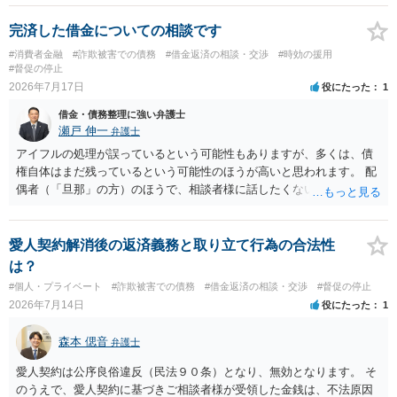
がいいとは思います。 そもそも、特殊詐欺関係なく旦那さんの行為
は法に触れる可能性もあります。 ＞100万を支払わず穏便に和解する
完済した借金についての相談です
ことは可能でしょうか？ →一般的には難しいです。相談者さんも１０
#消費者金融
#詐欺被害での債務
#借金返済の相談・交渉
#時効の援用
０万円の被害を受けたとして、１円も払わないで和解したいと言われ
#督促の停止
たら、 できるだけ重い刑罰を与えて欲しい、と思われるのではない
2026年7月17日
役にたった
1
でしょうか。 ＞弁護士さんに入ってもらうことで支払額が下がること
借金・債務整理に強い弁護士
はありますか？ そこはあり得ます、ただ、弁護士費用かけるならその
瀬戸 伸一
弁護士
分賠償に回すことも考えられるので、 兼ね合いは考えてみましょう。
アイフルの処理が誤っているという可能性もありますが、多くは、債
権自体はまだ残っているという可能性のほうが高いと思われます。 配
偶者（「旦那」の方）のほうで、相談者様に話したくない事情等もあ
るのではないかと推察いたします。 長期間経過していれば、消滅時効
援用という方法も取れる可能性があるため、御主人に法律事務所に相
談にいくように説得されてはどうでしょうか。相談者様が一緒だと話
愛人契約解消後の返済義務と取り立て行為の合法性
せない事情もあるかもしれないのでおひとりで行ってもらうほうがい
は？
いかもしれません。 配偶者の債務がある状態で配偶者が亡くなると債
#個人・プライベート
#詐欺被害での債務
#借金返済の相談・交渉
#督促の停止
務を相談者様が相続するという状態になる（相続放棄などの亡くなっ
2026年7月14日
役にたった
1
てからの方法もありますが）ため、相談者様にも関係することだとし
て相談にいくようにお話してみてはどうでしょうか。
森本 偲音
弁護士
愛人契約は公序良俗違反（民法９０条）となり、無効となります。 そ
のうえで、愛人契約に基づきご相談者様が受領した金銭は、不法原因