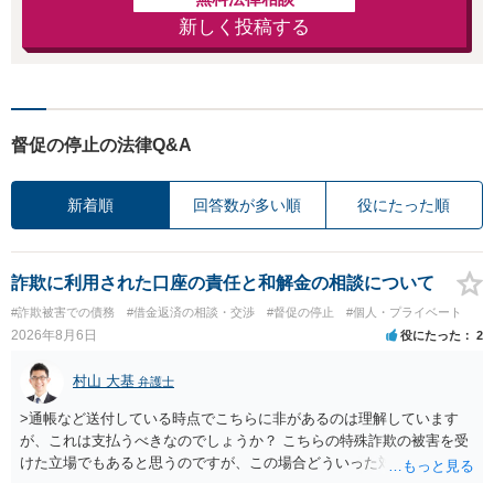
新しく投稿する
督促の停止の法律Q&A
新着順
回答数が多い順
役にたった順
詐欺に利用された口座の責任と和解金の相談について
#詐欺被害での債務
#借金返済の相談・交渉
#督促の停止
#個人・プライベート
2026年8月6日
役にたった
2
村山 大基
弁護士
>通帳など送付している時点でこちらに非があるのは理解しています
が、これは支払うべきなのでしょうか？ こちらの特殊詐欺の被害を受
けた立場でもあると思うのですが、この場合どういった対処が必要で
しょうか？ →依頼するかどうかは別にして、弁護士に相談に行った方