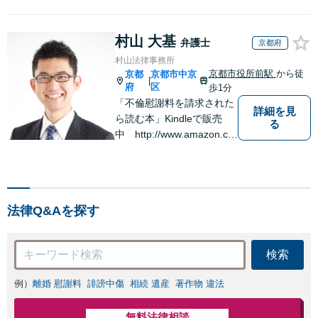
村山 大基
弁護士
京都府
村山法律事務所
京都市役所前駅
から徒
京都
京都市中京
|
府
区
歩1分
「不倫慰謝料を請求された
詳細を見
ら読む本」Kindleで販売
る
中 http://www.amazon.co.
jp/dp/B0FJCDXDNV
法律Q&Aを探す
検索
例）
離婚 慰謝料
誹謗中傷
相続 遺産
著作物 違法
無料法律相談