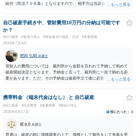
給付（民法７０８条）となりますので、 相手方は当該金銭の返還請求
をすることはできません。 以上、ご参考までに。
自己破産手続き中、管財費用10万円の分納は可能です
か？
#自己破産
#督促の停止
#借金返済の相談・交渉
#多重債務
2026年7月4日
肥田 弘昭
弁護士
管財人の費用については、裁判所から金額を言われて予納して初めて
破産開始決定となります。予納金と言って、裁判所に一括で納める必
要があります。ただ、その予納金は破産申立て後に必要ですので、そ
れまでに用意すれば良いです。依頼した弁護士にご相談ください。ご
参考にしてください。
携帯料金 （端末代金はなし） と 自己破産
#自己破産
#任意整理
#多重債務
#督促の停止
2026年6月17日
役にたった
2
匿名B
弁護士
普通は、破産の時に債権調査の上で、債権として報告をして免責を受