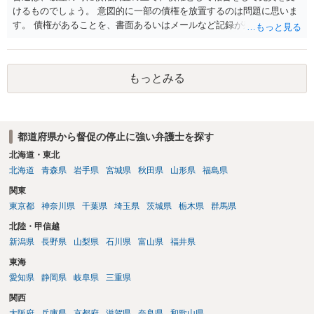
けるものでしょう。 意図的に一部の債権を放置するのは問題に思いま
す。 債権があることを、書面あるいはメールなど記録が残る形で、弁
護士に伝えておきましょう。 正直、その弁護士の意図はわかりませ
ん。面倒だし、訴訟の可能性も低いので時効まで放置すればよいとい
う意味だとすれば悪質です。
もっとみる
都道府県から督促の停止に強い弁護士を探す
北海道・東北
北海道
青森県
岩手県
宮城県
秋田県
山形県
福島県
関東
東京都
神奈川県
千葉県
埼玉県
茨城県
栃木県
群馬県
北陸・甲信越
新潟県
長野県
山梨県
石川県
富山県
福井県
東海
愛知県
静岡県
岐阜県
三重県
関西
大阪府
兵庫県
京都府
滋賀県
奈良県
和歌山県