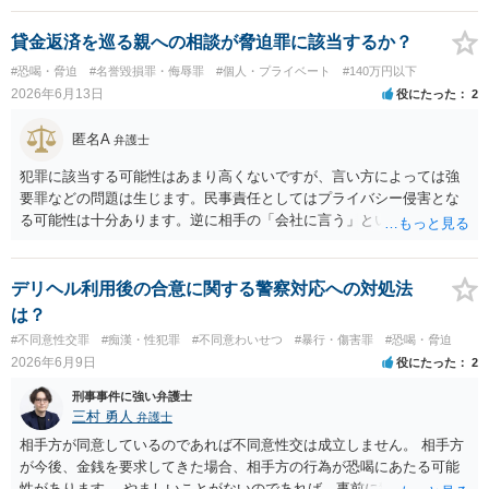
第三者を保証人とする内容で債務名義を取得できるの、まずは刑事和
解を検討します。 弁護士に依頼せず、ご自身で手続きを進めることは
貸金返済を巡る親への相談が脅迫罪に該当するか？
できますが、経験上うまくいった例をみたことがありません。 弁護士
#恐喝・脅迫
#名誉毀損罪・侮辱罪
#個人・プライベート
#140万円以下
へご相談されることをお勧めはいたします。 ※余談ですが、被害者通
2026年6月13日
役にたった
2
知を依頼すると現在の検察庁での捜査進行や公判期日を知ることがで
きますので、送致後であれば検察庁に電話してみてください。
匿名A
弁護士
犯罪に該当する可能性はあまり高くないですが、言い方によっては強
要罪などの問題は生じます。民事責任としてはプライバシー侵害とな
る可能性は十分あります。逆に相手の「会社に言う」という発言は脅
迫の可能性はあります。ただ、この種のトラブルでは警察は動かない
（双方の主張ともに取り合わない）でしょう。 返済がなされないので
あれば訴訟や支払督促など法的措置を取るべきというのが法律相談と
デリヘル利用後の合意に関する警察対応への対処法
しての模範解答となります。「親に言う」という行為が犯罪に該当し
は？
ないとしても、本件のように余計なトラブルを招き、相手が反発して
#不同意性交罪
#痴漢・性犯罪
#不同意わいせつ
#暴行・傷害罪
#恐喝・脅迫
任意の返済が期待できなくなり、事情によっては不法行為を主張され
2026年6月9日
役にたった
2
て事実上相殺（減額）となってしまうリスクもあり、何の得にもなり
ません。
刑事事件に強い弁護士
三村 勇人
弁護士
相手方が同意しているのであれば不同意性交は成立しません。 相手方
が今後、金銭を要求してきた場合、相手方の行為が恐喝にあたる可能
性があります。 やましいことがないのであれば、事前に警察に相談す