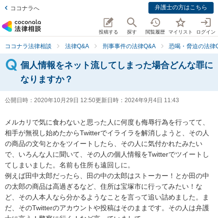
弁護士の方はこちら
ココナラへ
投稿する
探す
閲覧履歴
マイリスト
ログイン
ココナラ法律相談
法律Q&A
刑事事件の法律Q&A
恐喝・脅迫の法律Q
個人情報をネット流してしまった場合どんな罪に
なりますか？
公開日時：
2020年10月29日 12:50
更新日時：
2024年9月4日 11:43
メルカリで気に食わないと思った人に何度も侮辱行為を行ってて、
相手が無視し始めたからTwitterでイライラを解消しようと、その人
の商品の文句とかをツイートしたら、その人に気付かれたみたい
で、いろんな人に聞いて、その人の個人情報をTwitterでツイートし
てしまいました。名前も住所も遠回しに。

例えば田中太郎だったら、田の中の太郎はストーカー！とか田の中
の太郎の商品は高過ぎるなど、住所は宝塚市に行ってみたい！な
ど、その人本人なら分かるようなことを言って追い詰めました。ま
だ、そのTwitterのアカウントや投稿はそのままです。その人は弁護