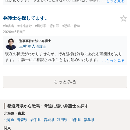
るのも良いかと思われます。
弁護士を探してます。
#加害者
#特殊詐欺
#横領罪・背任罪
#恐喝・脅迫
2026年6月9日
刑事事件に強い弁護士
三村 勇人
弁護士
現在の状況がわかりませんが、行為態様は詐欺にあたる可能性があり
ます。 弁護士にご相談されることをお勧めいたします。
もっとみる
都道府県から恐喝・脅迫に強い弁護士を探す
北海道・東北
北海道
青森県
岩手県
宮城県
秋田県
山形県
福島県
関東