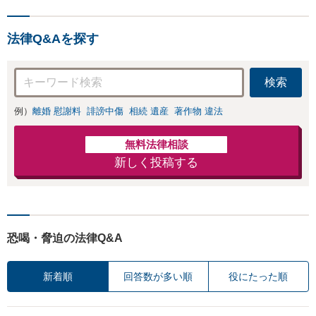
成、相続放棄はお任せください
事務所でオーダー
【地域密着】
メイドの「後悔し
ない」解決を【夜
法律Q&Aを探す
間休日対応】
検索
例）
離婚 慰謝料
誹謗中傷
相続 遺産
著作物 違法
無料法律相談
新しく投稿する
恐喝・脅迫の法律Q&A
新着順
回答数が多い順
役にたった順