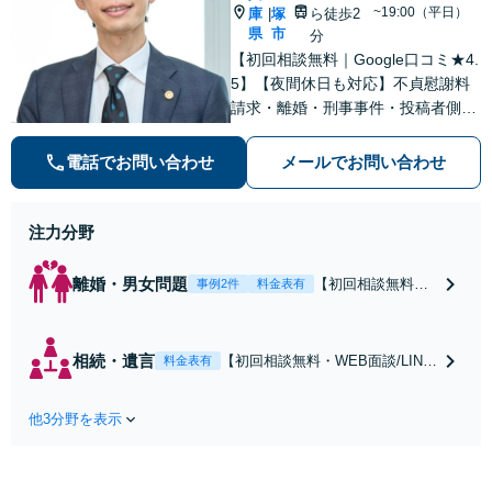
~19:00（平日）
庫
塚
ら徒歩2
|
県
市
分
【初回相談無料｜Google口コミ★4.
5】【夜間休日も対応】不貞慰謝料
請求・離婚・刑事事件・投稿者側発
信者情報開示請求の実績・経験多
数。オーダーメイドのサービスで問
電話でお問い合わせ
メールでお問い合わせ
題解決や事業の推進を強力にサポー
ト【宝塚駅徒歩2分｜電話・WEB面
談で全国対応】
注力分野
離婚・男女問題
【初回相談無料・
事例2件
料金表有
WEB面談/LINE相
談可】Google口コ
ミ★4.5【離婚・不
相続・遺言
【初回相談無料・WEB面談/LINE
料金表有
倫の早期解決】
相談可】Google口コミ★4.5【宝
「不利な結果にな
塚駅2分】相続トラブルを多数取
らないように」慰
他3分野を表示
り扱う実績と経験のある弁護士が
謝料・親権・財産
最適な解決策をご提案します。遺
分与、地域密着の
産分割協議の代理や遺言書の作
相談しやすい法律