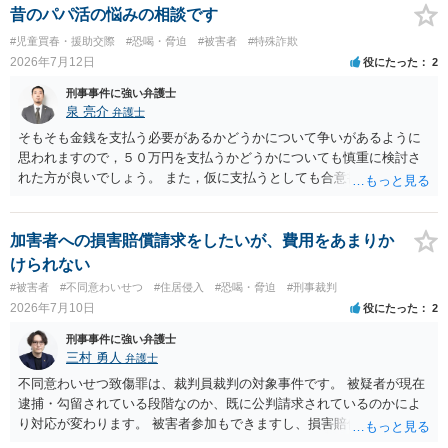
昔のパパ活の悩みの相談です
#児童買春・援助交際
#恐喝・脅迫
#被害者
#特殊詐欺
2026年7月12日
役にたった
2
刑事事件に強い弁護士
泉 亮介
弁護士
そもそも金銭を支払う必要があるかどうかについて争いがあるように
思われますので，５０万円を支払うかどうかについても慎重に検討さ
れた方が良いでしょう。 また，仮に支払うとしても合意書を交わし，
清算条項等を入れた上で，相手との関係をしっかりと断てるように書
面を作成したうえで支払いをする必要があるでしょう。 一度弁護士に
相談をされた方が良いかと思われます。
加害者への損害賠償請求をしたいが、費用をあまりか
けられない
#被害者
#不同意わいせつ
#住居侵入
#恐喝・脅迫
#刑事裁判
2026年7月10日
役にたった
2
刑事事件に強い弁護士
三村 勇人
弁護士
不同意わいせつ致傷罪は、裁判員裁判の対象事件です。 被疑者が現在
逮捕・勾留されている段階なのか、既に公判請求されているのかによ
り対応が変わります。 被害者参加もできますし、損害賠償命令制度も
刑事和解も活用できます。 私なら、被告人本人だけでなく、親族等の