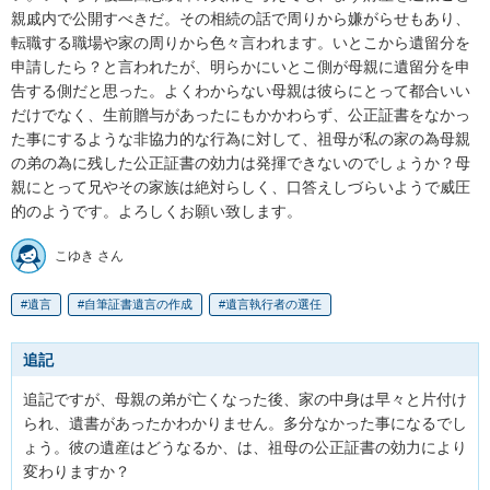
親戚内で公開すべきだ。その相続の話で周りから嫌がらせもあり、
転職する職場や家の周りから色々言われます。いとこから遺留分を
申請したら？と言われたが、明らかにいとこ側が母親に遺留分を申
告する側だと思った。よくわからない母親は彼らにとって都合いい
だけでなく、生前贈与があったにもかかわらず、公正証書をなかっ
た事にするような非協力的な行為に対して、祖母が私の家の為母親
の弟の為に残した公正証書の効力は発揮できないのでしょうか？母
親にとって兄やその家族は絶対らしく、口答えしづらいようで威圧
的のようです。よろしくお願い致します。
こゆき さん
遺言
自筆証書遺言の作成
遺言執行者の選任
追記
追記ですが、母親の弟が亡くなった後、家の中身は早々と片付け
られ、遺書があったかわかりません。多分なかった事になるでし
ょう。彼の遺産はどうなるか、は、祖母の公正証書の効力により
変わりますか？