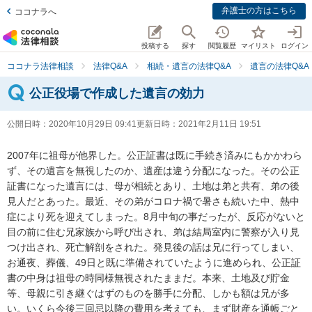
弁護士の方はこちら
ココナラへ
投稿する
探す
閲覧履歴
マイリスト
ログイン
ココナラ法律相談
法律Q&A
相続・遺言の法律Q&A
遺言の法律Q&A
公正役場で作成した遺言の効力
公開日時：
2020年10月29日 09:41
更新日時：
2021年2月11日 19:51
2007年に祖母が他界した。公正証書は既に手続き済みにもかかわら
ず、その遺言を無視したのか、遺産は違う分配になった。その公正
証書になった遺言には、母が相続とあり、土地は弟と共有、弟の後
見人だとあった。最近、その弟がコロナ禍で暑さも続いた中、熱中
症により死を迎えてしまった。8月中旬の事だったが、反応がないと
目の前に住む兄家族から呼び出され、弟は結局室内に警察が入り見
つけ出され、死亡解剖をされた。発見後の話は兄に行ってしまい、
お通夜、葬儀、49日と既に準備されていたように進められ、公正証
書の中身は祖母の時同様無視されたままだ。本来、土地及び貯金
等、母親に引き継ぐはずのものを勝手に分配、しかも額は兄が多
い。いくら今後三回忌以降の費用を考えても、まず財産を通帳ごと