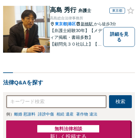
高島 秀行
弁護士
東京都
高島総合法律事務所
東京都
港区
新橋駅
から徒歩3分
|
【弁護士経験30年】【メデ
詳細を見
ィア掲載・書籍多数】
る
【顧問先３０社以上】【相
続・遺言関連書籍出版】
【年間相続案件20件以上】
ベテラン弁護士と若手の優
秀な弁護士で多様なニーズ
にお応えします。相続・遺
法律Q&Aを探す
産分割、遺留分問題でお困
りの方は是非一度ご相談く
ださい！
検索
例）
離婚 慰謝料
誹謗中傷
相続 遺産
著作物 違法
無料法律相談
新しく投稿する