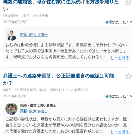
には変わりがありません。 なかなか対応に難しい案件であり、公開の
両親の離婚後、母が住む家に住み続ける方法を知りた
場でアドバイスを行うのも限界があるように思われますので、資料等
い
を持参のうえ個別に弁護士に相談されることをお勧めします。
#生前贈与
#遺言
#相続放棄
2026年6月25日
役にたった
2
吉田 雄大
弁護士
お勧めは財産分与による移転登記です。名義変更こそ行われていない
だけでお二人の間では事実上の合意があったのではないかと推察しま
す。現時点でお父さんも名義変更に賛成しておられるなら尚更です。
公正証書遺言の場合には贈与扱いになる筈で、納税額を考えてもより
すぐれた方法と思います。
弁護士への連絡未回答、公正証書遺言の確認は可能
か？
#遺言
#公正証書遺言の作成
#相続トラブルの代理交渉
2026年6月20日
役にたった
5
相続・遺言に強い弁護士
髙橋 俊太
弁護士
ご記載の委任状は、母親から貴方に対する委任状と思われますが、照
会先となっている弁護士が母親本人の依頼を受けた弁護士なのか、兄
の依頼を受けた弁護士なのか、あるいは遺言作成にどのような立場で