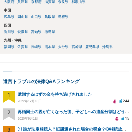
大阪府
兵庫県
京都府
滋賀県
奈良県
和歌山県
中国
広島県
岡山県
山口県
鳥取県
島根県
四国
香川県
愛媛県
高知県
徳島県
九州・沖縄
福岡県
佐賀県
長崎県
熊本県
大分県
宮崎県
鹿児島県
沖縄県
遺言トラブルの法律Q&Aランキング
1
遺贈するはずの金を持ち逃げされました
244
2022年12月16日
2
再婚同士の親が亡くなった後、子どもへの遺産分割はどうなる？
15
2020年9月1日
3
⑴ 誰が法定相続人？⑵譲渡された場合の税金？⑶相続放棄後同じ不動産を相続できない？⑷借金返済義務は？