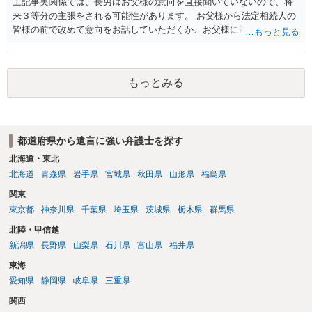
上記事実関係では、長男はお父様の意向を直接聞いていないので、将
来３等分の主張をされる可能性があります。 お父様から法定相続人の
皆様の前で改めて意向をお話していただくか、お父様に対し遺言を残
していただくように弁護士等に相談するようアドバイスする方法があ
ります。
もっとみる
都道府県から遺言に強い弁護士を探す
北海道・東北
北海道
青森県
岩手県
宮城県
秋田県
山形県
福島県
関東
東京都
神奈川県
千葉県
埼玉県
茨城県
栃木県
群馬県
北陸・甲信越
新潟県
長野県
山梨県
石川県
富山県
福井県
東海
愛知県
静岡県
岐阜県
三重県
関西