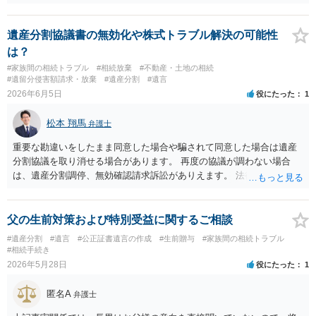
関与しているのかによって、説明を求められる範囲は変わり得るもの
と思われます。 仮に、その弁護士が母親本人から依頼を受けているの
であれば、母親本人に対する報告義務が問題となります。母親が貴方
遺産分割協議書の無効化や株式トラブル解決の可能性
に一任する旨を明確に伝えており、委任状の内容にも、弁護士との連
は？
絡、進捗確認、公正証書遺言の作成有無や控えの確認等が含まれてい
#家族間の相続トラブル
#相続放棄
#不動産・土地の相続
るのであれば、貴方から進捗状況等の説明を求める余地はあります。
#遺留分侵害額請求・放棄
#遺産分割
#遺言
他方で、その弁護士が兄の依頼を受けた弁護士である場合には、兄の
2026年6月5日
役にたった
1
代理人という立場になりますので、貴方や母親に対して当然に進捗状
況を報告する義務があるとは限りません。また、親族間で利害対立が
松本 翔馬
弁護士
ある可能性がある場合、守秘義務や本人意思確認の観点から、委任状
があるとしても直ちに内容を開示しないこともあり得ます。 公正証書
重要な勘違いをしたまま同意した場合や騙されて同意した場合は遺産
遺言が作成済みである場合でも、生前にその存在や内容を誰に開示す
分割協議を取り消せる場合があります。 再度の協議が調わない場合
るかは、基本的には遺言者本人の意思による問題です。まずは、母親
は、遺産分割調停、無効確認請求訴訟がありえます。 法律事務所で個
本人から弁護士に対し、「娘に進捗状況及び公正証書遺言の作成有
別に相談されると良いでしょう。
無・内容について説明してよい」旨を明確に伝えてもらい、委任状の
写しを添付して、期限を区切って書面で回答を求めることが考えられ
父の生前対策および特別受益に関するご相談
ます。それでも回答がない場合には、母親本人の意思能力や真意、兄
#遺産分割
#遺言
#公正証書遺言の作成
#生前贈与
#家族間の相続トラブル
による不当な関与の有無も含めて、別の弁護士に資料（遺言書案、委
#相続手続き
任状、母親の発言内容、弁護士との連絡履歴、兄とのやり取り等）を
2026年5月28日
役にたった
1
示して相談した方がよいように思います。
匿名A
弁護士