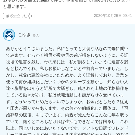
と思います。
2020年10月29日 09:41
役に立った
1
こゆき
さん
ありがとうございました。私にとっても大切な話なので母に聞い
てみます。せっかく祖母が母や母の弟が損をしないように、公証
役場で遺言を残し、母の弟には、私が損をしないように遺言を残
せと頼んでくれ、私もお願いしなさいと生前言っていました。し
かし、叔父は建設会社にいたためか、よく理解しており、営業を
使って何か組織化したいくつかのグループを動かし、知らない人
達へ影響を出そうと近所で大騒ぎし、残された土地の価格操作を
している動きがあり、私は就職活動にも嫌がらせを受けていま
す。どうやって止めたらいいでしょうか。お金だとしたら？従え
と圧力が周りからあります。その何かで組織化した団体は、「冠
婚葬祭の破壊」をしています。両親が死んだらこんなに年を取っ
ていて、働くところもなければ生活もできないでは困るし、これ
以上、同じいじめにあいたくないです。ソフトな口調でフレンド
リーに見せていますが、言われる内容が突然変わったり、的を得