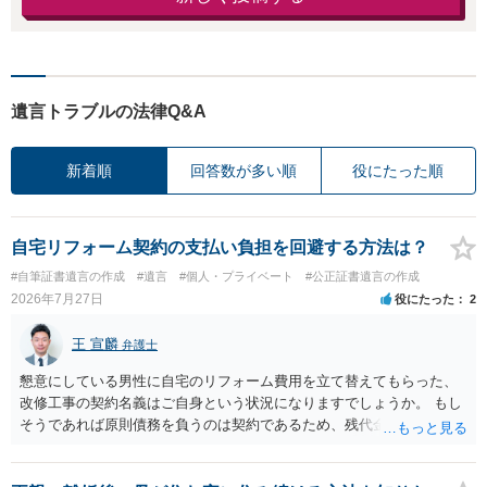
遺言トラブルの法律Q&A
新着順
回答数が多い順
役にたった順
自宅リフォーム契約の支払い負担を回避する方法は？
#自筆証書遺言の作成
#遺言
#個人・プライベート
#公正証書遺言の作成
2026年7月27日
役にたった
2
王 宣麟
弁護士
懇意にしている男性に自宅のリフォーム費用を立て替えてもらった、
改修工事の契約名義はご自身という状況になりますでしょうか。 もし
そうであれば原則債務を負うのは契約であるため、残代金を捻出して
もらうよう約束した男性に支払いをお願いするしかないように思われ
ます。 入籍した場合でも、原則契約者が単独で全ての債務を負うこと