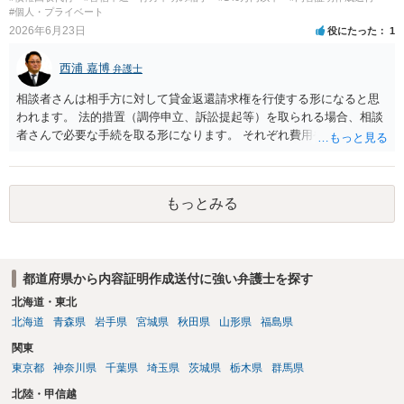
#個人・プライベート
2026年6月23日
役にたった
1
西浦 嘉博
弁護士
相談者さんは相手方に対して貸金返還請求権を行使する形になると思
われます。 法的措置（調停申立、訴訟提起等）を取られる場合、相談
者さんで必要な手続を取る形になります。 それぞれ費用や労力、時間
を要し、債務名義（判決等）を得たとしても、相手方に資力がなけれ
ば回収できないリスクがあることに留意ください。 一般民事となりま
すので、お住まいの地域の市役所での法律相談会の利用や、（資力要
もっとみる
件がありますが）法テラスでの相談を検討ください。
都道府県から内容証明作成送付に強い弁護士を探す
北海道・東北
北海道
青森県
岩手県
宮城県
秋田県
山形県
福島県
関東
東京都
神奈川県
千葉県
埼玉県
茨城県
栃木県
群馬県
北陸・甲信越