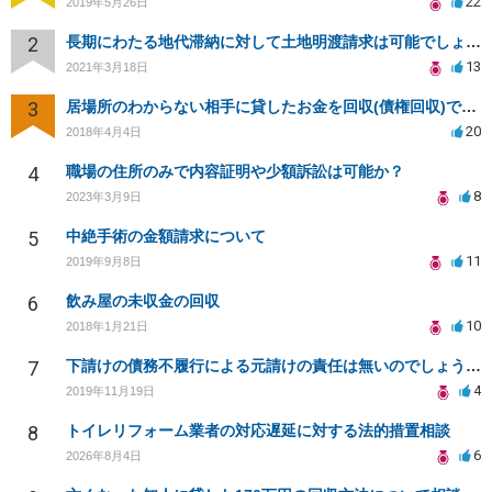
22
2019年5月26日
2
長期にわたる地代滞納に対して土地明渡請求は可能でしょうか？
13
2021年3月18日
3
居場所のわからない相手に貸したお金を回収(債権回収)できますか？
20
2018年4月4日
4
職場の住所のみで内容証明や少額訴訟は可能か？
8
2023年3月9日
5
中絶手術の金額請求について
11
2019年9月8日
6
飲み屋の未収金の回収
10
2018年1月21日
7
下請けの債務不履行による元請けの責任は無いのでしょうか？
4
2019年11月19日
8
トイレリフォーム業者の対応遅延に対する法的措置相談
6
2026年8月4日