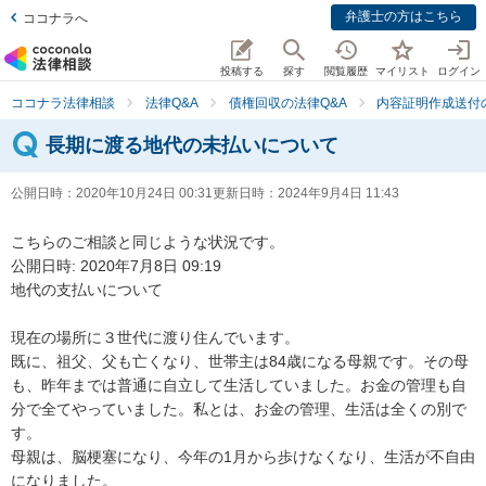
弁護士の方はこちら
ココナラへ
投稿する
探す
閲覧履歴
マイリスト
ログイン
ココナラ法律相談
法律Q&A
債権回収の法律Q&A
内容証明作成送付
長期に渡る地代の未払いについて
公開日時：
2020年10月24日 00:31
更新日時：
2024年9月4日 11:43
こちらのご相談と同じような状況です。

公開日時: 2020年7月8日 09:19

地代の支払いについて

現在の場所に３世代に渡り住んでいます。

既に、祖父、父も亡くなり、世帯主は84歳になる母親です。その母
も、昨年までは普通に自立して生活していました。お金の管理も自
分で全てやっていました。私とは、お金の管理、生活は全くの別で
す。

母親は、脳梗塞になり、今年の1月から歩けなくなり、生活が不自由
になりました。
