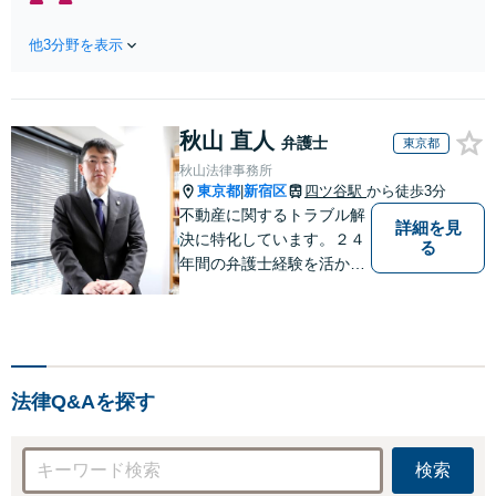
相談可】Google口コミ★4.5【宝
「不利な結果にな
塚駅2分】相続トラブルを多数取
らないように」慰
他3分野を表示
り扱う実績と経験のある弁護士が
謝料・親権・財産
最適な解決策をご提案します。遺
分与、地域密着の
産分割協議の代理や遺言書の作
相談しやすい法律
成、相続放棄はお任せください
事務所でオーダー
秋山 直人
【地域密着】
弁護士
東京都
メイドの「後悔し
秋山法律事務所
ない」解決を【夜
東京都
新宿区
四ツ谷駅
から徒歩3分
|
間休日対応】
不動産に関するトラブル解
詳細を見
決に特化しています。２４
る
年間の弁護士経験を活かし
ます。 【初回相談60分以
内11,000円（消費税別）】
不動産トラブル解決に特化
したサイト→http://fudosan
-lawyer-akiyama.com/
法律Q&Aを探す
検索