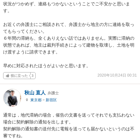
状況がつかめず、連絡もつかないということでご不安かと思いま
す。

お近くの弁護士にご相談されて、弁護士から地主の方に連絡を取っ
てもらってください。

６年間の滞納も、全くありえない話ではありません。実際に滞納の
状態であれば、地主は裁判手続きによって建物を取壊し、土地を明
け渡すように請求できます。

早めに対応されたほうがよいかと思います。
2020年10月24日 00:31
役に立った
3
秋山 直人
弁護士
東京都
>
新宿区
通常は，地代滞納の場合，催告の文書を送ってそれでも支払わない
場合に契約解除の通知を出します。

契約解除の通知書の送付先に電報を送っても届かないというのは不
審ですね。
