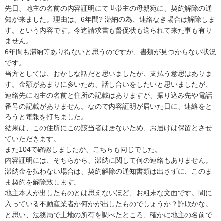
先日、地主の名前の内容証明にて世帯主の母親宛に、契約解除の通
知が来ました。理由は、6年間? 滞納の為、連絡なき場合は解除しま
す。という内容です。今迄請求書も督促状も送られて来た事も有り
ません。

6年間も滞納等あり得ないと思うのですが、書類が見つからない状況
です。

当方としては、おかしな話だと思いましたが、支払う意思はありま
す。金額があまりに多いため、話し合いをしたいと思いましたが、
連絡先に地主の名前と住所の記載はありますが、振り込み先や電話
番号の記載がありません。なので内容証明が届いた日に、連絡をと
ろうと電報を打ちました。

結果は、この住所にこの該当者は居ないため、お届けは保留とさせ
ていただきます。

また104で確認しましたが、こちらも同じでした。

内容証明には、そちらから、滞納に関して何の連絡もありません。
滞納金を払わない場合は、契約解除の通知書類は出さずに、このま
ま契約を解除致します。

地主本人が出したものとは思えないほど、お粗末な文面です。間に
入っている不動産業者か何かが出したものでしょうか？詐欺かな。
と思い、法務局で土地の所有を調べたところ、確かに地主の名前で