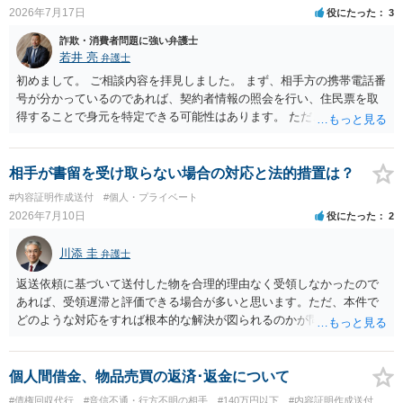
訴訟など）をとるには、相手の身元が必要です。分からない場合は、
2026年7月17日
役にたった
3
まず本名や住所の特定を進めてください。 相手が購入した高額商品
詐欺・消費者問題に強い弁護士
（Switch2等）の事実も踏まえ、応じない場合は法的措置を辞さない姿
若井 亮
弁護士
勢で交渉に臨むのが現実的かと思います。
初めまして。 ご相談内容を拝見しました。 まず、相手方の携帯電話番
号が分かっているのであれば、契約者情報の照会を行い、住民票を取
得することで身元を特定できる可能性はあります。 ただ、他人名義の
携帯電話であるなどした場合には特定に結びつけることは難しいとこ
ろです。 LINEについても、詐欺の事案であれば照会できる可能性はあ
りますが、携帯電話の番号を経由する方法より難しくなります。 身元
相手が書留を受け取らない場合の対応と法的措置は？
を特定した後は、返金の理屈があるかどうかを確認していきます。 基
#内容証明作成送付
#個人・プライベート
本的に贈与に該当する場合には返金請求ができません。 詐欺を含め、
2026年7月10日
役にたった
2
当方に返金の理屈があるかどうかを確認していきます。 さらに、渡し
た金額について、裏付けがあるかどうかも精査します。 上記を経て、
川添 圭
弁護士
身元の特定、返金の理屈があると判断できるのであれば、まずは交渉
からスタートすることになるでしょう。 ご理解のとおり、詐欺である
返送依頼に基づいて送付した物を合理的理由なく受領しなかったので
ことの立証は簡単ではありません。 刑事事件化が出来るのであれば、
あれば、受領遅滞と評価できる場合が多いと思います。ただ、本件で
返金交渉で有利になる可能性がありますが、民事上の詐欺の立証以上
どのような対応をすれば根本的な解決が図られるのかが問題になるた
に難しいところがあります。 こちらについては、一度、最寄りの警察
め、詳しい事情が必要です。弁護士へ直接相談した方がよい事案と思
署に被害相談をするようにしてください。 具体的な見通しに関して
料します。
は、証拠を拝見する必要があるため、直接弁護士にご相談された方が
個人間借金、物品売買の返済･返金について
良いかと思います。
#債権回収代行
#音信不通・行方不明の相手
#140万円以下
#内容証明作成送付