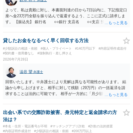
よって、私は貴殿に対し、本書面到達の日から7日以内に、下記指定口
座へ金23万円全額を振り込んで返還するよう、ここに正式に請求しま
す。 【振込先】 銀行名 ○○銀行 支店名 ○○支店 預金種別 普通
口座番号 ○○○○○○○ 口座名義 ○○○○ 万一、上記期限までに返金がな
されない場合には、貴殿には任意に返金する意思がないものと判断
し、やむを得ず、返還金23万円及びこれに対する遅延損害金の支払い
貸したお金をなるべく早く回収する方法
を求める民事訴訟、支払督促その他必要な法的手続を直ちに講じま
#少額訴訟の相談・依頼
#個人・プライベート
#140万円以下
#内容証明作成送付
す。 その際には、訴訟に要する費用その他法令上認められる金員につ
#契約書・借用書なし
#強制執行・差し押さえ
いても併せて請求する予定ですので、あらかじめ申し添えます。 本件
2026年7月28日
は、貴殿自らが契約を解約したことによって生じた返還義務の履行を
求めるものにすぎません。貴殿の仕入先との取引関係や返金時期など
澁谷 望
弁護士
の内部事情は、私に対する返還義務の発生や履行時期には何ら影響を
及ぼすものではありません。 これ以上、本件の解決を不必要に遅延さ
回答いたします。※弁護士により見解は異なる可能性があります。 結
せることなく、誠意をもって速やかに返金手続を履行されるよう、強
論から申し上げますと、相手に対して残額（29万円）の一括返済を請
く求めます。 以上
求することは法的に可能です。 相手が一方的に「月少額ずつ返す」と
言ってきたとしても、あなたが同意していない以上、分割払いの合意
は成立していません。当初の返済期日も過ぎているため、一括返済を
求める権利があります。 具体的には、以下の手順で進めるのが効果的
出会い系での交際詐欺被害、身元特定と返金請求の方
です。 分割拒否と一括請求の通知：PayPayのメッセージ等で「分割
法は？
払いには同意していないため、残額の一括払いを求める」旨を明確に
#本名・住所・電話番号が不明
#マッチングアプリ詐欺
#詐欺の法的措置
伝えます。 相手の本名・住所の確認：応じない場合に法的手段（少額
#内容証明作成送付
#少額訴訟の相談・依頼
#200万円以上