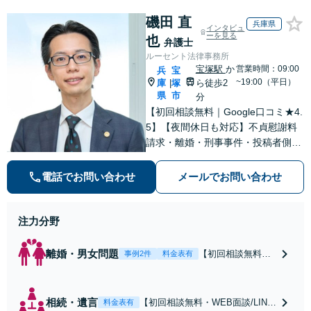
磯田 直
兵庫県
インタビュ
ーを見る
也
弁護士
ルーセント法律事務所
宝塚駅
か
営業時間：09:00
兵
宝
~19:00（平日）
庫
塚
ら徒歩2
|
県
市
分
【初回相談無料｜Google口コミ★4.
5】【夜間休日も対応】不貞慰謝料
請求・離婚・刑事事件・投稿者側発
信者情報開示請求の実績・経験多
数。オーダーメイドのサービスで問
電話でお問い合わせ
メールでお問い合わせ
題解決や事業の推進を強力にサポー
ト【宝塚駅徒歩2分｜電話・WEB面
談で全国対応】
注力分野
離婚・男女問題
【初回相談無料・
事例2件
料金表有
WEB面談/LINE相
談可】Google口コ
ミ★4.5【離婚・不
相続・遺言
【初回相談無料・WEB面談/LINE
料金表有
倫の早期解決】