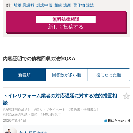
例）
離婚 慰謝料
誹謗中傷
相続 遺産
著作物 違法
無料法律相談
新しく投稿する
内容証明での債権回収の法律Q&A
新着順
回答数が多い順
役にたった順
トイレリフォーム業者の対応遅延に対する法的措置相
談
#内容証明作成送付
#個人・プライベート
#契約書・借用書なし
#少額訴訟の相談・依頼
#140万円以下
2026年8月4日
役にたった
6
鈴木 祥平
弁護士