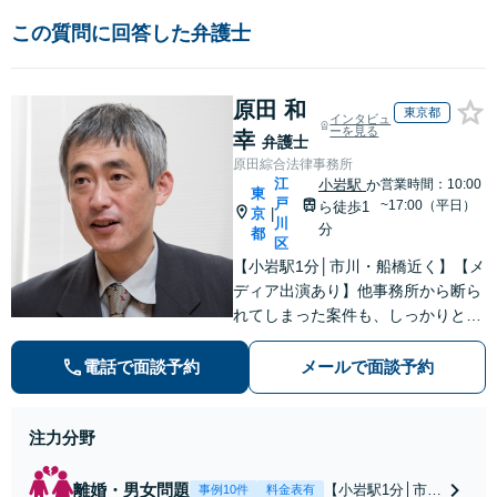
この質問に回答した弁護士
原田 和
東京都
インタビュ
ーを見る
幸
弁護士
原田綜合法律事務所
江
小岩駅
か
営業時間：10:00
東
戸
~17:00（平日）
ら徒歩1
京
|
川
分
都
区
【小岩駅1分│市川・船橋近く】【メ
ディア出演あり】他事務所から断ら
れてしまった案件も、しっかりと面
談し、法的アドバイスをいたします
【解決実績約1000件】豊富な離婚調
電話で面談予約
メールで面談予約
停・裁判実績あり【不動産業界出
身】豊富な専門知識あり
注力分野
離婚・男女問題
【小岩駅1分│市
事例10件
料金表有