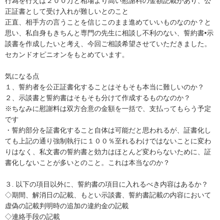
行為を行えば２００万と相場より高い慰謝料の金額記載があり、公
正証書として受け入れが難しいとのこと

正直、相手方の言うことを信じこのまま進めていいものなのか？と
思い、私自身もきちんと専門の先生に相談し不利のない、誓約書•示
談書を作成したいと考え、今回ご相談希望させていただきました。

セカンドオピニオンをもとめています。

気になる点

１、誓約者を公正証書化することはそもそも本当に難しいのか？

２、示談書と誓約書はそもそも分けて作成するものなのか？

※ちなみに慰謝料は双方合意の金額を一括で、支払ってもらう予定
です

・誓約部分を証書化すること自体は可能だと思われるが、証書化し
ても上記の通り強制執行に１００％至れるわけではないことに変わ
りはなく、私文書の誓約書と効力はほとんど変わらないために、証
書化しないことが多いとのこと。これは本当なのか？

３. 以下の項目以外に、誓約書の項目に入れるべき内容はあるか？

◇期間、解消日の記載、もとい示談書、誓約書記載の内容において
虚偽の記載判明時の追加の違約金の記載

◇連絡手段の記載
