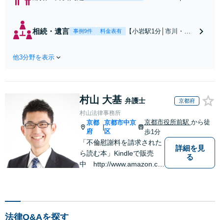
川・船橋近く】高
額な慰謝料請求の
回避、裁判提起前
相続・遺言
【小岩駅1分│市川・船
事例9件
料金表有
の和解、子の認知
橋近く】【不動産業界
と養育費請求など
出身】不動産を含む複
実績多数【不動産
他3分野を表示
雑な相続の手続き、遺
業界出身】知見を
言書作成に強みあり！
活かし、持ち家の
【江戸川区内出張サー
財産分与に対応！
ビス実施中】来所が難
離婚に関するお悩
村山 大基
しい地域の皆さまも、
弁護士
京都府
みは、お気軽にご
気兼ねなくお問い合わ
村山法律事務所
相談ください【メ
せください【メディア
京都市役所前駅
から徒
京都
京都市中京
ディア出演】【早
|
出演】【早朝・夜間・
府
区
歩1分
朝・夜間対応可】
休日対応可】
「不倫慰謝料を請求された
詳細を見
ら読む本」Kindleで販売
る
中 http://www.amazon.co.
jp/dp/B0FJCDXDNV
法律Q&Aを探す