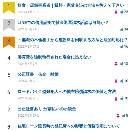
1
飲食・店舗事業者｜賃料・家賃交渉の方法を教えて下さい
25
2020年4月15日
2
LINEでの借用証拠で貸金返還請求訴訟は可能か？
34
2021年5月11日
3
・無職の不倫相手から慰謝料を回収する方法と法的対応は？
16
2021年9月27日
4
養育費を強制執行された場合に払えない
13
2021年4月7日
5
公正証書 借金 離婚
10
2024年9月26日
6
ロードバイク盗難犯人への損害賠償請求の価値と方法
10
2024年9月20日
7
公正証書あり 分割払いの示談金
8
2021年1月27日
8
住宅ローン延長時の登記簿への影響と債務取消について