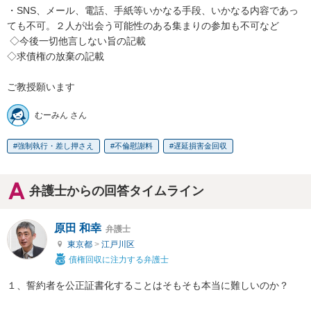
・SNS、メール、電話、手紙等いかなる手段、いかなる内容であっ
ても不可。２人が出会う可能性のある集まりの参加も不可など

 ◇今後一切他言しない旨の記載

◇求債権の放棄の記載  

ご教授願います
むーみん さん
強制執行・差し押さえ
不倫慰謝料
遅延損害金回収
弁護士からの回答タイムライン
原田 和幸
弁護士
東京都
>
江戸川区
債権回収に注力する弁護士
１、誓約者を公正証書化することはそもそも本当に難しいのか？
