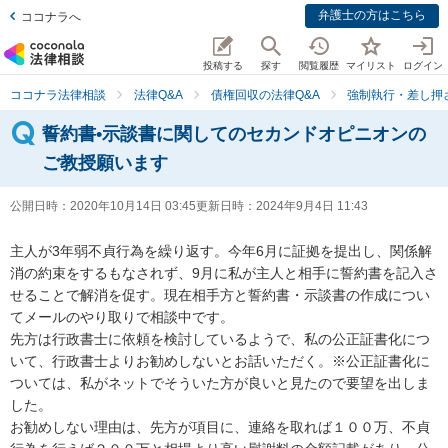
弁護士の方はこちら
ココナラへ
投稿する
探す
閲覧履歴
マイリスト
ログイン
ココナラ法律相談
法律Q&A
債権回収の法律Q&A
強制執行・差し押
誓約書•示談書に関してのセカンドオピニオンの
ご教授願います
公開日時：
2020年10月14日 03:45
更新日時：
2024年9月4日 11:43
主人が3年弱不貞行為を繰り返す。今年6月に証拠を提出し、関係解
消の約束をするもなされず、9月に私が主人と相手に誓約書を記入さ
せることで解消を促す。現在相手方と誓約書・示談書の作成につい
てメールのやり取りで相談中です。

先方は行政書士に依頼を検討しているようで、私の公正証書化につ
いて、行政書士よりお勧めしないとお話いただく。※公正証書化に
ついては、私がネットでそういた方が良いと見たので要望を出しま
した。

お勧めしない理由は、先方が項目に、連絡を取れば１００万、不貞