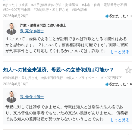
#ぼったくり被害
#相手(債務者)の所在・財産調査
#本名・住所・電話番号が不明
#50〜100万円未満
#強制執行・差し押さえ
#返金請求
2026年6月26日
役にたった
1
詐欺・消費者問題に強い弁護士
泉 亮介
弁護士
１について，虚偽であることが証明できれば詐欺となる可能性はある
かと思われます。 ２について，被害相談等は可能ですが，実際に警察
が刑事事件として対応してくれるかについては，詐欺であることをど
の程度証明できる資料があるかによってくぁってくるかと思われま
す。 ３について，相手と連絡が取れるのであれば内容証明や電話での
連絡等から交渉をすることtなるかと思われます。弁護士を立てること
知人への貸金未返済、母親への立替依頼は可能か？
を想定されている場合，裁判をする場合だと，弁護士費用との関係か
#強制執行・差し押さえ
#債権回収代行
#個人・プライベート
#140万円以下
ら全額回収できたとしてもご自身の経済的な利益は少ないかと思われ
2026年6月16日
役にたった
6
ます。 ４について，実際の内容次第ですが，可能な場合も多いです。
５について，可能かと思われます。 ６について，内容証明については
泉 亮介
弁護士
住んで居る場所が判明しないと送付は出来ないでしょう。裁判手続き
については，住民票上の住所へ住んでいないことを調査したうえで，
母親に対しては請求できません。母親は知人とは別個の法人格であ
公示送達という方法により訴訟提起することとなります。 ７につい
り、支払督促の当事者でもないため支払い義務がありません。 債務者
て，プライバシー権侵害や名誉権侵害として相手から逆に請求を受け
である知人の差押財産が見つからないということであれば、現実的に
るきっかけとなりかねないため，避けたほうが良いかと思われます。
それ以上の回収は難しいかと思われます。