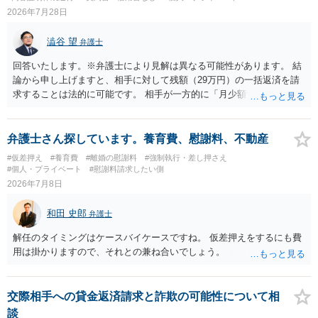
2026年7月28日
澁谷 望
弁護士
回答いたします。※弁護士により見解は異なる可能性があります。 結
論から申し上げますと、相手に対して残額（29万円）の一括返済を請
求することは法的に可能です。 相手が一方的に「月少額ずつ返す」と
言ってきたとしても、あなたが同意していない以上、分割払いの合意
は成立していません。当初の返済期日も過ぎているため、一括返済を
求める権利があります。 具体的には、以下の手順で進めるのが効果的
弁護士さん探しています。養育費、慰謝料、不動産
です。 分割拒否と一括請求の通知：PayPayのメッセージ等で「分割
#仮差押え
#養育費
#離婚の慰謝料
#強制執行・差し押さえ
払いには同意していないため、残額の一括払いを求める」旨を明確に
#個人・プライベート
#慰謝料請求したい側
伝えます。 相手の本名・住所の確認：応じない場合に法的手段（少額
2026年7月8日
訴訟など）をとるには、相手の身元が必要です。分からない場合は、
まず本名や住所の特定を進めてください。 相手が購入した高額商品
和田 史郎
弁護士
（Switch2等）の事実も踏まえ、応じない場合は法的措置を辞さない姿
勢で交渉に臨むのが現実的かと思います。
解任のタイミングはケースバイケースですね。 仮差押えをするにも費
用は掛かりますので、それとの兼ね合いでしょう。
交際相手への貸金返済請求と詐欺の可能性について相
談