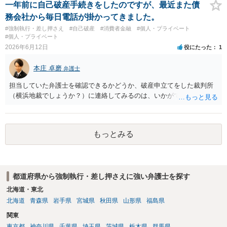
一年前に自己破産手続きをしたのですが、最近また債
務会社から毎日電話が掛かってきました。
#強制執行・差し押さえ
#自己破産
#消費者金融
#個人・プライベート
#個人・プライベート
2026年6月12日
役にたった
1
本庄 卓磨
弁護士
担当していた弁護士を確認できるかどうか、破産申立てをした裁判所
（横浜地裁でしょうか？）に連絡してみるのは、いかがでしょうか。
もっとみる
都道府県から強制執行・差し押さえに強い弁護士を探す
北海道・東北
北海道
青森県
岩手県
宮城県
秋田県
山形県
福島県
関東
東京都
神奈川県
千葉県
埼玉県
茨城県
栃木県
群馬県