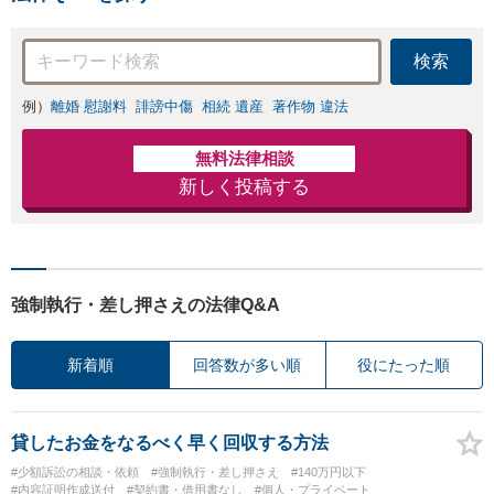
検索
例）
離婚 慰謝料
誹謗中傷
相続 遺産
著作物 違法
無料法律相談
新しく投稿する
強制執行・差し押さえの法律Q&A
新着順
回答数が多い順
役にたった順
貸したお金をなるべく早く回収する方法
#少額訴訟の相談・依頼
#強制執行・差し押さえ
#140万円以下
#内容証明作成送付
#契約書・借用書なし
#個人・プライベート