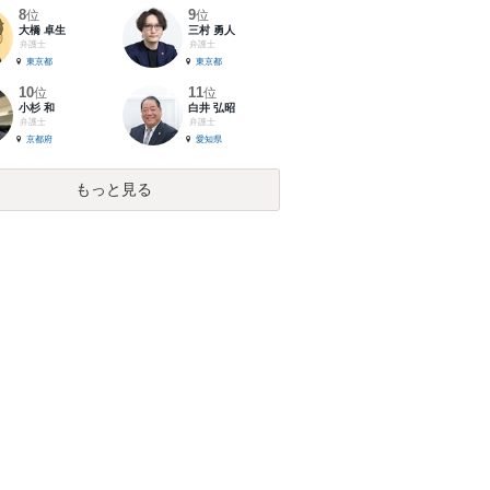
8
9
位
位
大橋 卓生
三村 勇人
弁護士
弁護士
東京都
東京都
10
11
位
位
小杉 和
白井 弘昭
弁護士
弁護士
京都府
愛知県
もっと見る