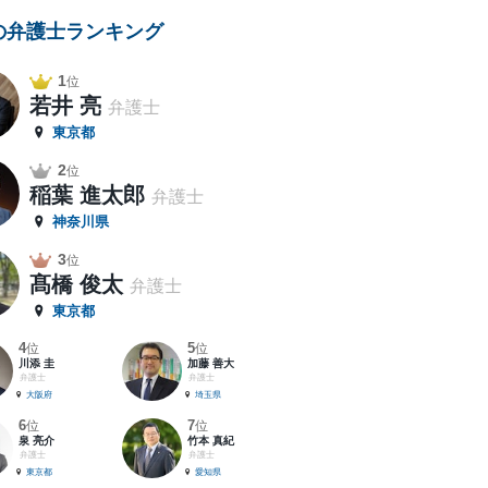
の弁護士ランキング
1
位
若井 亮
弁護士
東京都
2
位
稲葉 進太郎
弁護士
神奈川県
3
位
髙橋 俊太
弁護士
東京都
4
5
位
位
川添 圭
加藤 善大
弁護士
弁護士
大阪府
埼玉県
6
7
位
位
泉 亮介
竹本 真紀
弁護士
弁護士
東京都
愛知県