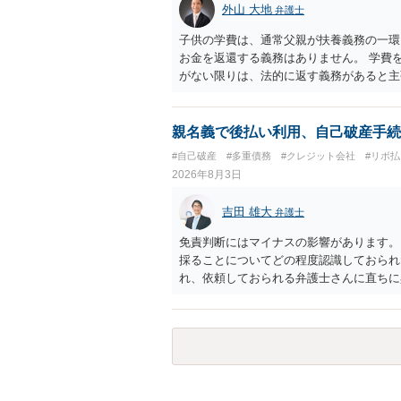
外山 大地
弁護士
子供の学費は、通常父親が扶養義務の一環
お金を返還する義務はありません。 学費
がない限りは、法的に返す義務があると主
親名義で後払い利用、自己破産手続
#自己破産
#多重債務
#クレジット会社
#リボ払
2026年8月3日
吉田 雄大
弁護士
免責判断にはマイナスの影響があります。
採ることについてどの程度認識しておられ
れ、依頼しておられる弁護士さんに直ちに
勧めします。