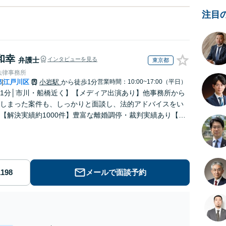
注目
和幸
弁護士
インタビューを見る
東京都
法律事務所
都
江戸川区
小岩駅
から徒歩1分
営業時間：10:00~17:00（平日）
|
1分│市川・船橋近く】【メディア出演あり】他事務所から
しまった案件も、しっかりと面談し、法的アドバイスをい
【解決実績約1000件】豊富な離婚調停・裁判実績あり【不
出身】豊富な専門知識あり
メールで面談予約