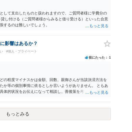
として支出したものと扱われますので、ご質問者様に学費分の
を貸し付ける（ご質問者様からみると借り受ける）といった合意
張するのは難しいでしょう。
に影響はあるか？
い
#個人・プライベート
役にたった
1
どの程度マイナスかは金額、回数、親御さんが当該決済方法を
たか等の個別事情に依るとしか言いようがありません。 ともあ
具体的状況をお伝えになって相談し、善後策を考えることをお
もっとみる