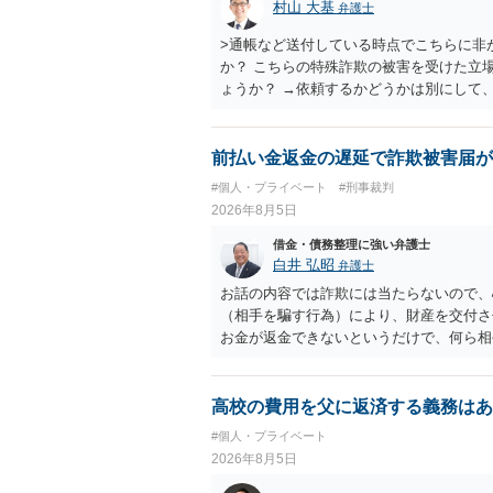
村山 大基
弁護士
>通帳など送付している時点でこちらに非
か？ こちらの特殊詐欺の被害を受けた立
ょうか？ →依頼するかどうかは別にして
特殊詐欺関係なく旦那さんの行為は法に触
とは可能でしょうか？ →一般的には難し
払わないで和解したいと言われたら、 
前払い金返金の遅延で詐欺被害届が
ょうか。 ＞弁護士さんに入ってもらうこ
#個人・プライベート
#刑事裁判
だ、弁護士費用かけるならその分賠償に回
2026年8月5日
借金・債務整理に強い弁護士
白井 弘昭
弁護士
お話の内容では詐欺には当たらないので、
（相手を騙す行為）により、財産を交付さ
お金が返金できないというだけで、何ら相
に問うことはできません。 おそらく、相
を述べた場合は、捜査はあるかもしれませ
しなさいよ」程度の注意で済むことだと思
高校の費用を父に返済する義務はあ
致し方ありません。真摯に分割して支払う
#個人・プライベート
2026年8月5日