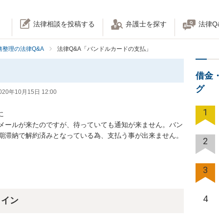
法律相談を投稿する
弁護士を探す
法律Q
務整理の法律Q&A
法律Q&A「バンドルカードの支払」
借金
グ
020年10月15日 12:00
1


メールが来たのですが、待っていても通知が来ません。バン
滞納で解約済みとなっている為、支払う事が出来ません。

2
3
4
ライン