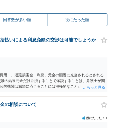
回答数が多い順
役にたった順
括払いによる利息免除の交渉は可能でしょうか
費用、）遅延損害金、利息、元金の順番に充当されるとされる
交渉の結果元金だけ弁済することで示談することは、弁護士が関
公的機関は減額に応じることには消極的なことが多いものの、
る意義は十分にあると思います。
金の相談について
役にたった
1