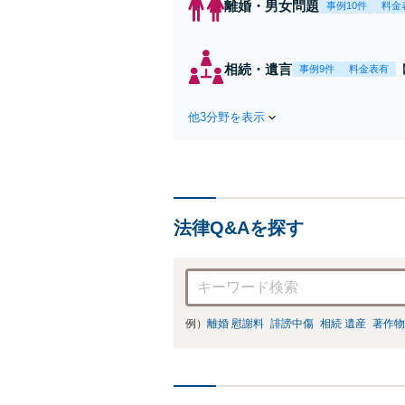
離婚・男女問題
事例10件
料金
相続・遺言
事例9件
料金表有
他3分野を表示
法律Q&Aを探す
例）
離婚 慰謝料
誹謗中傷
相続 遺産
著作物