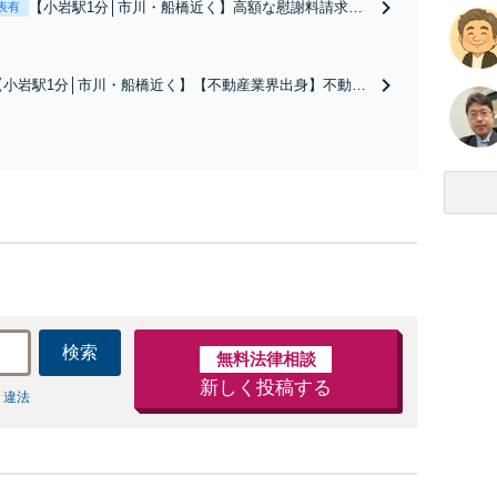
【小岩駅1分│市川・船橋近く】高額な慰謝料請求の
表有
回避、裁判提起前の和解、子の認知と養育費請求な
ど実績多数【不動産業界出身】知見を活かし、持ち
家の財産分与に対応！離婚に関するお悩みは、お気
【小岩駅1分│市川・船橋近く】【不動産業界出身】不動産
軽にご相談ください【メディア出演】【早朝・夜間
を含む複雑な相続の手続き、遺言書作成に強みあり！【江
対応可】
戸川区内出張サービス実施中】来所が難しい地域の皆さま
も、気兼ねなくお問い合わせください【メディア出演】
【早朝・夜間・休日対応可】
検索
無料法律相談
新しく投稿する
 違法