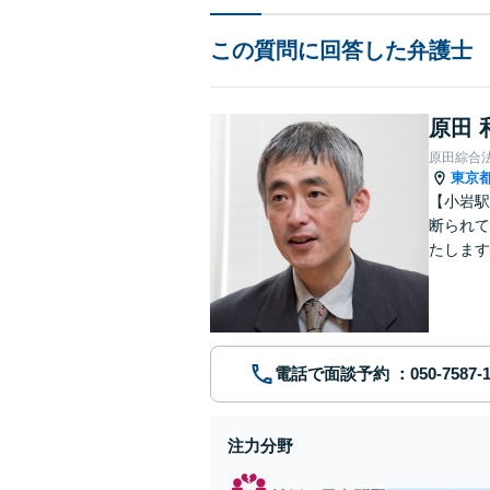
この質問に回答した弁護士
原田 
原田綜合
東京
【小岩駅
断られて
たします
動産業界
電話で面談予約
注力分野