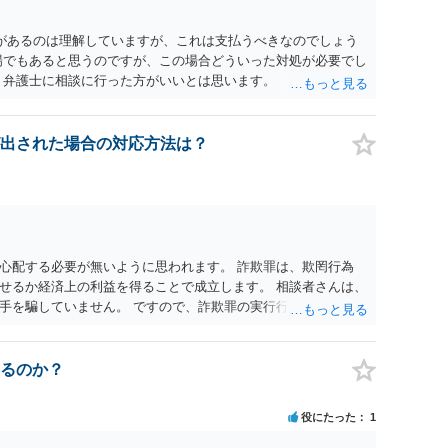
があるのは理解していますが、これは支払うべきなのでしょう
場でもあると思うのですが、この場合どういった対処が必要でし
、弁護士に相談に行った方がいいとは思います。 そもそも、
れる可能性もあります。 ＞100万を支払わず穏便に和解するこ
いです。相談者さんも１００万円の被害を受けたとして、１円も
できるだけ重い刑罰を与えて欲しい、と思われるのではないでし
出された場合の対応方法は？
とで支払額が下がることはありますか？ そこはあり得ます、た
すことも考えられるので、 兼ね合いは考えてみましょう。
心配する必要が無いように思われます。 詐欺罪は、欺罔行為
せるか経済上の利益を得ることで成立します。 相談者さんは、
手を騙していません。 ですので、詐欺罪の実行行為性が無く罪
手が真実を話せば警察も取り合わないと思いますが、虚偽の内容
ん。 ただし、捜査において、真実を説明すれば、「ちゃんと返
われます。 また、返せるお金が無いのであれば、返せないのは
るのか？
ことを相手に告げていくのみでしょう。 以上、ご参考まで。
役にたった
1