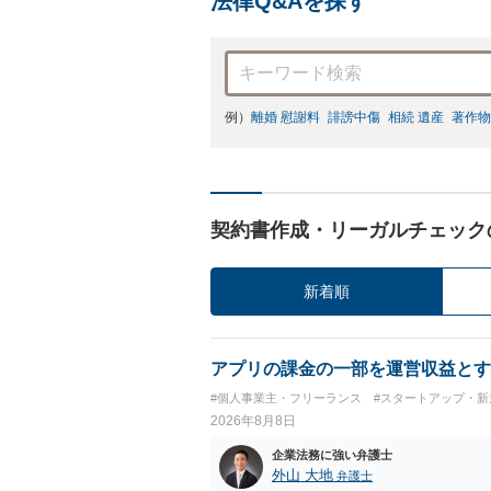
法律Q&Aを探す
例）
離婚 慰謝料
誹謗中傷
相続 遺産
著作物
契約書作成・リーガルチェック
新着順
アプリの課金の一部を運営収益とす
#個人事業主・フリーランス
#スタートアップ・新
2026年8月8日
企業法務に強い弁護士
外山 大地
弁護士