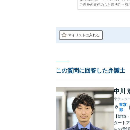
ご自身の責任のもと適法性・有
マイリストに入れる
この質問に回答した弁護士
中川 
東京スタ
東京
都
【離婚・
タートア
らの電話