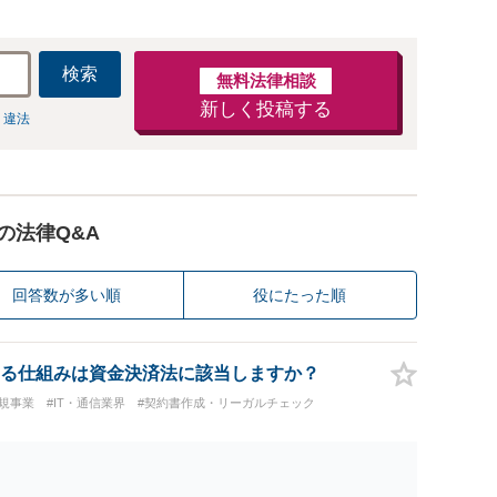
検索
無料法律相談
新しく投稿する
 違法
の法律Q&A
回答数が多い順
役にたった順
る仕組みは資金決済法に該当しますか？
規事業
#IT・通信業界
#契約書作成・リーガルチェック