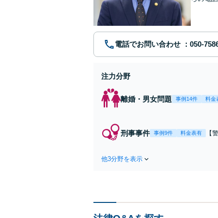
い弁護士
電話でお問い合わせ
注力分野
離婚・男女問題
事例14件
料金
刑事事件
【
事例9件
料金表有
相談
事
他3分野を表示
サポ
対