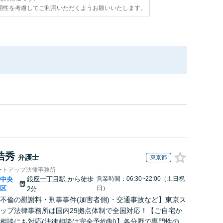
用性を考慮してご利用いただくようお願いいたします。
浩秀
弁護士
東京都
ートアップ法律事務所
銀座一丁目駅
から徒歩
営業時間：06:30~22:00（土日祝
中央
|
区
日）
2分
不倫の慰謝料・刑事事件(加害者側)・交通事故など】東京ス
ップ法律事務所は国内29拠点体制で全国対応！【ご自宅か
相談にも対応(法律相談は完全予約制)】各分野で専門性の高