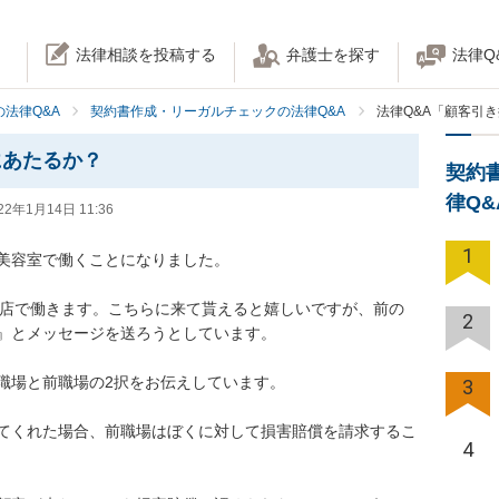
法律相談を投稿する
弁護士を探す
法律Q
法律Q&A
契約書作成・リーガルチェックの法律Q&A
法律Q&A「顧客引
にあたるか？
契約
律Q
22年1月14日 11:36
1
容室で働くことになりました。

いお店で働きます。こちらに来て貰えると嬉しいですが、前の
2
とメッセージを送ろうとしています。

と前職場の2択をお伝えしています。

3
てくれた場合、前職場はぼくに対して損害賠償を請求するこ
4