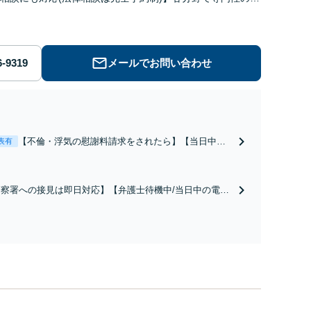
が寄り添い解決をサポートします。
メールでお問い合わせ
【不倫・浮気の慰謝料請求をされたら】【当日中の
表有
相談可(予約制)】不倫問題の相談は毎月100件以上、
慰謝料請求された側の交渉・解決実績が豊富な法律
事務所です。【不倫相談は初回0円】【電話相談でご
警察署への接見は即日対応】【弁護士待機中/当日中の電話
契約まで対応可/来所不要】
可(予約制)】ご家族が犯罪容疑で逮捕されてしまったら刑
事件担当の弁護士が身柄釈放・不起訴獲得に向けて全力で
ートします。【毎月100名以上の相談実績】【東京都全域
応】