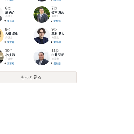
6
7
位
位
泉 亮介
竹本 真紀
弁護士
弁護士
東京都
愛知県
8
9
位
位
大橋 卓生
三村 勇人
弁護士
弁護士
東京都
東京都
10
11
位
位
小杉 和
白井 弘昭
弁護士
弁護士
京都府
愛知県
もっと見る