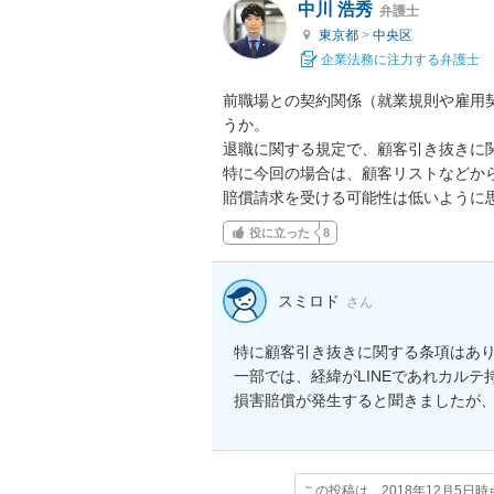
中川 浩秀
弁護士
東京都
>
中央区
企業法務に注力する弁護士
前職場との契約関係（就業規則や雇用
うか。

退職に関する規定で、顧客引き抜きに
特に今回の場合は、顧客リストなどか
賠償請求を受ける可能性は低いように
役に立った
8
スミロド
さん
特に顧客引き抜きに関する条項はあり
一部では、経緯がLINEであれカル
この投稿は、2018年12月5日