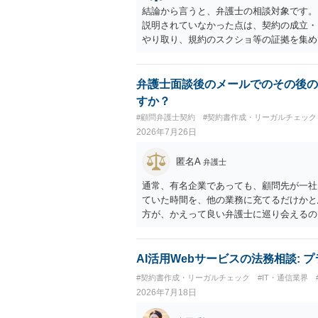
結論から言うと、弁護士の相談対象です。
説明されていなかった点は、契約の成立・
やり取り、規約のスクショ等の証拠を集め
行で（もしまだされていないのであれば）
弁護士面談後のメールでのその後の
すか？
#顧問弁護士契約
#契約書作成・リーガルチェック
2026年7月26日
匿名A
弁護士
通常、有名企業であっても、顧問先が一社
ていた時間を、他の業務に充てるだけかと
方が、かえって良い弁護士に巡り会えるの
を、お祈りしております。
AI活用Webサービスの法務相談:
#契約書作成・リーガルチェック
#IT・通信業界
2026年7月18日