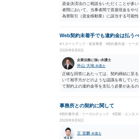
資金決済法のご相談をいただくことが多い
者間において、当事者間で直接現金をやり
為替取引（資金移動業）に該当する可能性
も、いわゆる収納代行として、資金移動業
に「利用者から資金を受け取り、寄付団体
アプリの仕組みが利用者と寄付団体をつな
Web契約未着手でも違約金は払う
用者からの支払がどのような性質のものな
#スタートアップ・新規事業
#契約書作成・リーガ
れているのかなど、具体的なサービスの座
2026年8月8日
れているアプリについて、資金移動業に該
ビス設計にすれば資金移動業に該当しない
企業法務に強い弁護士
ビスの仕組みを確認した上で、個別に弁護
外山 大地
弁護士
正確な回答にあたっては、契約締結に至る
いて相手方がどのような認識を有していた
て契約上の違約金等を支払う必要があるの
ざいます。 そのため、事情をお伺いした
検討いただければと存じます。
事務所との契約に関して
#契約書作成・リーガルチェック
#芸能・エンタメ
2026年8月6日
王 宣麟
弁護士