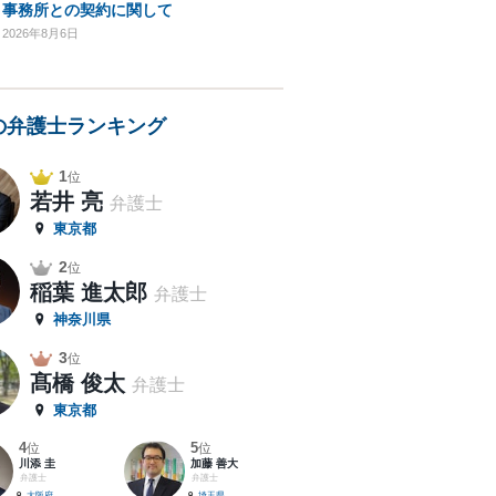
事務所との契約に関して
2026年8月6日
の弁護士ランキング
1
位
若井 亮
弁護士
東京都
2
位
稲葉 進太郎
弁護士
神奈川県
3
位
髙橋 俊太
弁護士
東京都
4
5
位
位
川添 圭
加藤 善大
弁護士
弁護士
大阪府
埼玉県