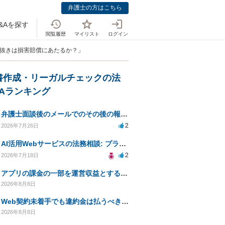
弁護士の方はこちら
&Aを探す
閲覧履歴
マイリスト
ログイン
き抜きは損害賠償にあたるか？」
書作成・リーガルチェックの法
&Aランキング
弁護士面談後のメールでのその後の報告は無料になるが、弁護士として興味ありますか？
2
2026年7月26日
AI活用Webサービスの法務相談: プライバシーや未成年対応など
2
2026年7月18日
アプリの課金の一部を運営収益とする仕組みは資金決済法に該当しますか？
2026年8月8日
Web契約未着手でも違約金は払うべきか？弁護士に相談
2026年8月8日