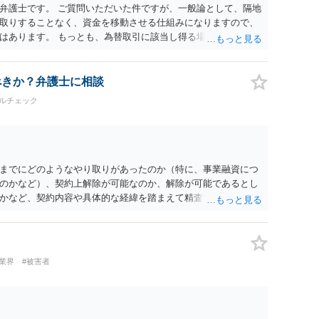
弁護士です。 ご質問いただいた件ですが、一般論として、隔地
取りすることなく、資金を移動させる仕組みになりますので、
はあります。 もっとも、為替取引に該当し得る場合であって
の規制の対象外となる余地があります。 この点については、単
に送金する」という資金の流れだけで判断することはできず、
ぐプラットフォームとしてどのように位置付けられるのか、利
べきか？弁護士に相談
のか、寄付の意思決定や寄付のタイミングがどのように設定さ
ルチェック
組を踏まえて検討する必要があります。 そのため、現在検討さ
当する可能性があるか、また、該当する場合にどのようなサー
形（収納代行など）で運用できるかについては、具体的なサー
士へご相談いただくことをお勧めいたします。
までにどのようなやり取りがあったのか（特に、事業融資につ
のかなど）、契約上解除が可能なのか、解除が可能であるとし
かなど、契約内容や具体的な経緯を踏まえて精査する必要がご
上での検討が必要となりますので、個別に弁護士へのご相談をご
業界
#被害者