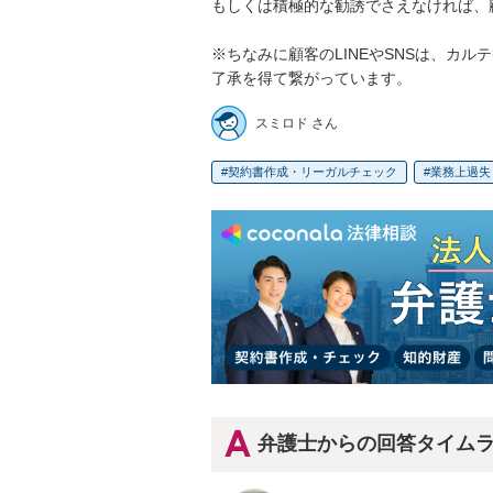
もしくは積極的な勧誘でさえなければ、顧
※ちなみに顧客のLINEやSNSは、カ
了承を得て繋がっています。
スミロド さん
契約書作成・リーガルチェック
業務上過失
弁護士からの回答タイム