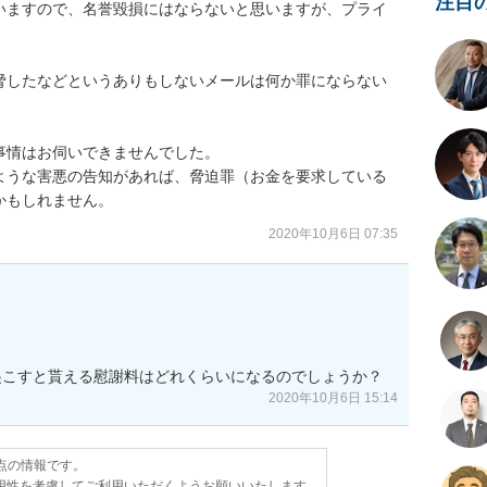
注目
いますので、名誉毀損にはならないと思いますが、プライ


脅したなどというありもしないメールは何か罪にならない
情はお伺いできませんでした。

ような害悪の告知があれば、脅迫罪（お金を要求している
かもしれません。
2020年10月6日 07:35
起こすと貰える慰謝料はどれくらいになるのでしょうか？
2020年10月6日 15:14
時点の情報です。
用性を考慮してご利用いただくようお願いいたします。