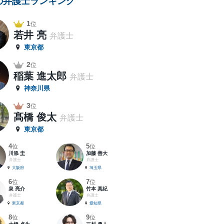
の弁護士ランキング
1
位
若井 亮
弁護士
東京都
2
位
稲葉 進太郎
弁護士
神奈川県
3
位
髙橋 俊太
弁護士
東京都
4
5
位
位
川添 圭
加藤 善大
弁護士
弁護士
大阪府
埼玉県
6
7
位
位
泉 亮介
竹本 真紀
弁護士
弁護士
東京都
愛知県
8
9
位
位