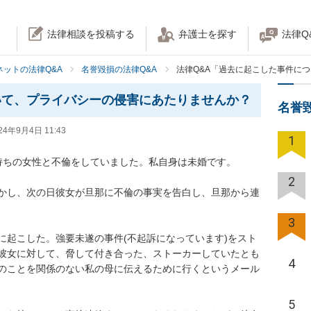
法律相談を投稿する
弁護士を探す
法律Q
ネットの法律Q&A
名誉毀損の法律Q&A
法律Q&A「過去に起こした事件に
いて、プライバシーの侵害にあたりませんか？
名誉
24年9月4日 11:43
1
ちの女性と不倫をしていました。私自身は未婚です。

2
かし、次の日彼女が旦那に不倫の事実を告白し、旦那から連
3
に起こした。強要未遂の事件(不起訴になっています)をスト
彼女に対して、脅して付き合った、ストーカーしていたとも
4
のことを関係のない私の母に伝えるために行くというメール
5