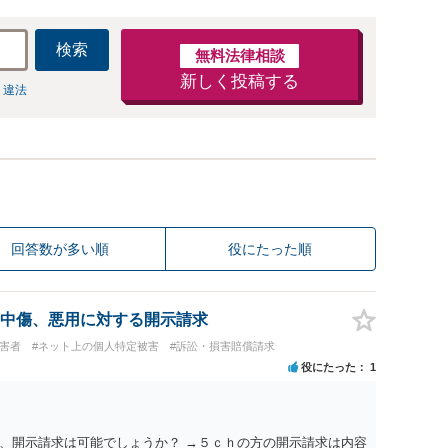
検索
無料法律相談
新しく投稿する
 違法
回答数が多い順
役にたった順
中傷、悪用に対する開示請求
被害者
#ネット上の個人特定被害
#訴訟・損害賠償請求
役にたった
1
、開示請求は可能でしょうか？ →５ｃｈの方の開示請求は内容