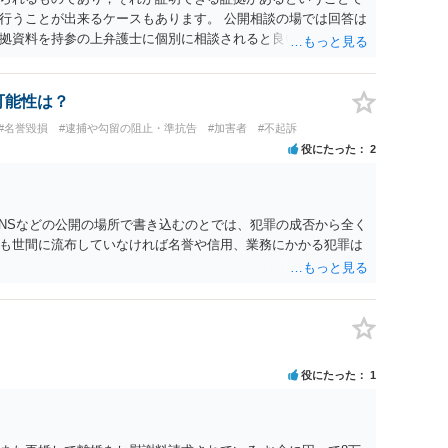
行うことが出来るケースもあります。 公開相談の場では回答は
拠資料を持参の上弁護士に個別に相談されると良いでしょう。
可能性は？
#名誉毀損
#逮捕や勾留の阻止・準抗告
#加害者
#不起訴
役にたった
2
SNSなどの公開の場所で書き込むのとでは、犯罪の成否から全く
も世間に流布していなければ名誉や信用、業務にかかる犯罪は
役にたった
1