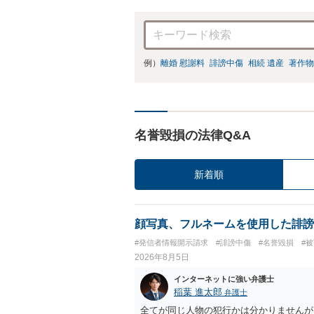
例）
離婚 慰謝料
誹謗中傷
相続 遺産
著作物
名誉毀損の法律Q&A
新着順
顔写真、フルネームを使用した誹謗
#発信者情報開示請求
#誹謗中傷
#名誉毀損
#
2026年8月5日
インターネットに強い弁護士
稲葉 進太郎
弁護士
全てが同じ人物の犯行かは分かりませんが