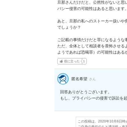
旦那さんだけだと、公然性がないと思
バシー侵害の可能性はあると思います。
あと、旦那の私へのストーカー扱いや
でしょうか？

ご記載の事情だけだと罪になるような事
ただ、全体として相談者を畏怖させる
ようであれば恐喝罪）の可能性はある
役に立った
1
匿名希望
さん
回答ありがとうございます。

もし、プライバシーの侵害で訴訟を
この投稿は、2020年10月6日
ご自身の責任のもと適法性・有