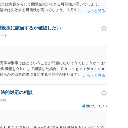
ramの方は内容からして開示請求ができる可能性が高いでしょう。
請求は失敗する可能性が高いでしょう。７月中にアカウントが
する可能性が高いように思われます。 相手を特定できた場合、
は可能でしょうか？ →訴訟外の交渉で相手方が認めれば負担さ
なった場合は、実際の弁護士費用が認められる場合と認められ
名誉毀損に該当するか確認したい
ょう。
ベート
民事や刑事ではどういうことが問題になりそうでしょうか？ お
学習機能をＯＮにして相談した場合、Ｃｈａｔｇｐｔがｏｐｅｎ
何らかの回答の際に参照する可能性がありますが、個人名や会
抽象化されて回答に織り込まれる可能性が生じるにすぎません
とは思えませんし、名誉棄損として、個人や会社に対する誹謗
われません。 もちろん、誰がその内容をｃｈａｔｇｐｔに入力
、法的対応の相談
、個人や会社の特定をせずに書き込んだことで（おそらく特定
誉毀損
刑事民事の責任に問われることはないでしょう。 私見ながらご
役にたった
2
られるものであり，それが証明できる証拠があるということで