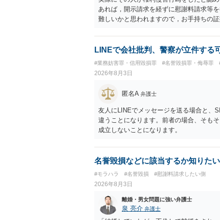
あれば，開示請求を経ずに慰謝料請求等を
難しいかと思われますので，お手持ちの証
LINEで会社批判、警察が立件する
#業務妨害罪・信用毀損罪
#名誉毀損罪・侮辱罪
2026年8月3日
匿名A
弁護士
友人にLINEでメッセージを送る場合と、
違うことになります。前者の場合、そもそ
成立しないことになります。
名誉毀損などに該当するか知りたい
#モラハラ
#名誉毀損
#慰謝料請求したい側
2026年8月3日
離婚・男女問題に強い弁護士
泉 亮介
弁護士