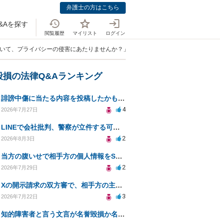
弁護士の方はこちら
&Aを探す
閲覧履歴
マイリスト
ログイン
ついて、プライバシーの侵害にあたりませんか？」
毀損の法律Q&Aランキング
誹謗中傷に当たる内容を投稿したかもしれない。開示請求や民事刑事裁判に発展しうるのか教えて欲しい。
4
2026年7月27日
LINEで会社批判、警察が立件する可能性は？
2
2026年8月3日
当方の腹いせで相手方の個人情報をSNSで晒してしまい名誉毀損させてしまったかもしれない
2
2026年7月29日
Xの開示請求の双方審で、相手方の主張が口頭ばかりで把握しきれません
3
2026年7月22日
知的障害者と言う文言が名誉毀損か名誉感情の侵害になるか教えてほしい。