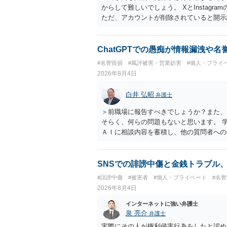
からして難しいでしょう。 XとInstag
ただ、アカウントが削除されていると開示
削除されている場合、今から進めても失敗
相手に全ての弁護士費用を負担させること
せることができるでしょう。訴訟で判決と
ChatGPTでの愚痴が情報漏洩や
ない場合があり何ともいえないところでし
#名誉毀損
#風評被害・営業妨害
#個人・プライ
2026年8月4日
白井 弘昭
弁護士
＞前職場に報告すべきでしょうか？また、
そらく、何らの問題もないと思います。 
ＡＩに相談内容を蓄積し、他の質問者への
社名を特定していない限り、一般論として
ので、その情報自体が、秘密情報に当たる
中傷の不特定多数への公開に当たるとも思
SNSでの誹謗中傷と金銭トラブル
したかも第三者にしられることはないので
#誹謗中傷
#被害者
#個人・プライベート
#名
して書き込んだとしても）、相談者さんが
2026年8月4日
参考まで。
インターネットに強い弁護士
泉 亮介
弁護士
実際にその人が権利侵害行為をしたと認め