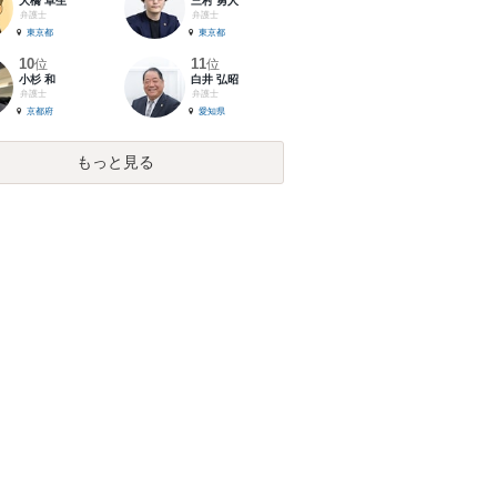
大橋 卓生
三村 勇人
弁護士
弁護士
東京都
東京都
10
11
位
位
小杉 和
白井 弘昭
弁護士
弁護士
京都府
愛知県
もっと見る