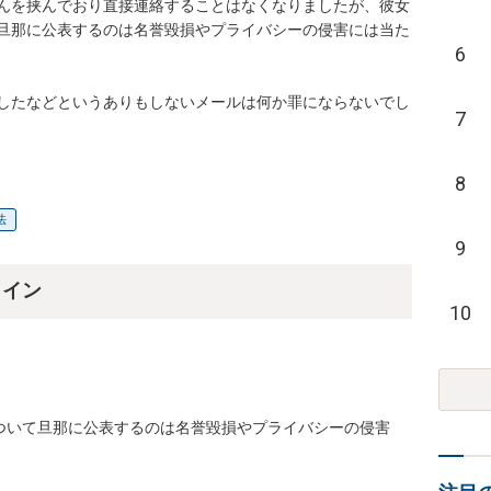
んを挟んでおり直接連絡することはなくなりましたが、彼女
旦那に公表するのは名誉毀損やプライバシーの侵害には当た
6
したなどというありもしないメールは何か罪にならないでし
7
8
法
9
ライン
10
ついて旦那に公表するのは名誉毀損やプライバシーの侵害