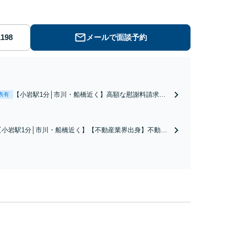
メールで面談予約
【小岩駅1分│市川・船橋近く】高額な慰謝料請求の
表有
回避、裁判提起前の和解、子の認知と養育費請求な
ど実績多数【不動産業界出身】知見を活かし、持ち
家の財産分与に対応！離婚に関するお悩みは、お気
【小岩駅1分│市川・船橋近く】【不動産業界出身】不動産
軽にご相談ください【メディア出演】【早朝・夜間
を含む複雑な相続の手続き、遺言書作成に強みあり！【江
対応可】
戸川区内出張サービス実施中】来所が難しい地域の皆さま
も、気兼ねなくお問い合わせください【メディア出演】
【早朝・夜間・休日対応可】