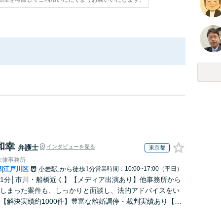
和幸
弁護士
インタビューを見る
東京都
法律事務所
都
江戸川区
小岩駅
から徒歩1分
営業時間：10:00~17:00（平日）
|
1分│市川・船橋近く】【メディア出演あり】他事務所から
しまった案件も、しっかりと面談し、法的アドバイスをい
【解決実績約1000件】豊富な離婚調停・裁判実績あり【不
出身】豊富な専門知識あり