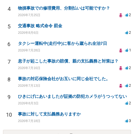
4
物損事故での修理費用、分割払いは可能ですか？
2
2026年7月25日
5
交通事故 略式命令 罰金
2
2026年8月6日
6
タクシー運転中(走行中)に客から蹴られ全治7日
1
2026年7月28日
7
息子が起こした事故の賠償、親の支払義務と対策は？
2
2026年7月16日
8
事故の対応保険会社がお互いに同じ会社でした。
2
2026年7月13日
9
ひきにげにあいましたが証拠の防犯カメラがうつってない
2
2026年8月3日
10
事故に対して支払義務ありますか
3
2026年7月18日