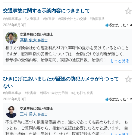
交通事故に関する示談内容につきまして
#自動車事故
#人身事故
#被害者
#保険会社との交渉
#物損事故
2026年8月3日
役にたった
4
交通事故に強い弁護士
髙橋 俊太
弁護士
相手方保険会社から慰謝料約31万9,000円の提示を受けているとのこと
ですが、慰謝料額の妥当性については、金額だけでは判断が難しく、
叔母様の受傷内容、治療期間、実際の通院日数、治療終了の経緯、後
遺症の有無、相手方保険会社から提示されている示談内容の内訳等を
確認する必要があります。保険会社から提示される慰謝料額について
は、弁護士が介入することにより増額を検討できる場合がありますの
ひきにげにあいましたが証拠の防犯カメラがうつって
で、以下の資料・情報を準備した上で、弁護士に個別に相談すること
ない
をお勧めいたします。 ・相手方保険会社から届いている示談金額の提
#自動車事故
#被害者
#解決に向けた示談
#むち打ち被害
示書類 ・叔母様の診断名、けがの内容 ・治療開始日及び治療終了日
2026年8月3日
役にたった
2
・入院の有無、通院回数 ・現在も症状が残っているか ・叔母様ご本人
やご家族等が加入している保険に、今回の事故で利用できる弁護士費
交通事故に強い弁護士
用特約が付帯しているか なお、被害者は叔母様ご本人となりますの
三村 勇人
弁護士
で、弁護士が受任する場合には、叔母様ご本人の依頼意思等を確認す
不法行為に基づく損害賠償請求は、過失であっても認められます。 も
る必要があります。日本語での十分な意思疎通が難しいとのことです
っとも、ご質問内容から、接触の立証は必要になるかと思います。 自
ので、そのあたりのご事情も踏まえて、依頼意思の確認方法等を検討
動車に接触した後、受診していれば、医療記録も立証に使えるかと思