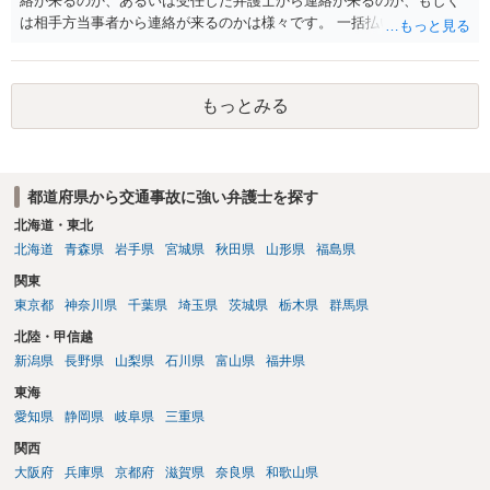
絡が来るのか、あるいは受任した弁護士から連絡が来るのか、もしく
は相手方当事者から連絡が来るのかは様々です。 一括払いや分割払い
は、和解交渉の際の条件となります。 相手方が相談者さんの損害賠償
金の支払いにつき、分割払いに合意すれば、和解は可能です。 他方で
合意しなければ和解できないことになります。 今後の見通しを知る為
もっとみる
に、交渉の方向性につき、最寄りの法律事務所で相談だけでもされる
ことも検討ください。
都道府県から交通事故に強い弁護士を探す
北海道・東北
北海道
青森県
岩手県
宮城県
秋田県
山形県
福島県
関東
東京都
神奈川県
千葉県
埼玉県
茨城県
栃木県
群馬県
北陸・甲信越
新潟県
長野県
山梨県
石川県
富山県
福井県
東海
愛知県
静岡県
岐阜県
三重県
関西
大阪府
兵庫県
京都府
滋賀県
奈良県
和歌山県