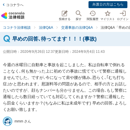
弁護士の方はこちら
ココナラへ
投稿する
探す
閲覧履歴
マイリスト
ログイン
ココナラ法律相談
法律Q&A
交通事故の法律Q&A
法律Q&A「早めの
早めの回答､待ってます！！！(事故)
公開日時：
2020年9月26日 12:37
更新日時：
2024年9月4日 11:43
今週の水曜日に自動車と事故を起こしました。私は自転車で倒れる
ことなく､何も無かった上に初めての事故に慌てていて警察に通報し
ませんでした。ですが､今になって肩や腰が痛み､恐らく､｢むち打ち
症｣かと思われます。慰謝料等の問題があるので、相手の方とお話し
たいのですが、顔もナンバーも分かりません。この場合､もし警察に
通報したら数日経っていても対応してくれますか？警察に通報した
ら罰金くらいますか？(ちなみに私は未成年です) 早めの回答､よろし
くお願い致します。
mmm さん