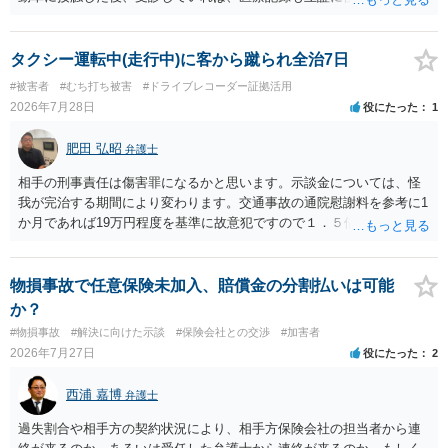
する必要があると思われます。
います。 いずれにせよ、多角的に検討する必要がありますので、弁護
士にご相談ください。
タクシー運転中(走行中)に客から蹴られ全治7日
#被害者
#むち打ち被害
#ドライブレコーダー証拠活用
2026年7月28日
役にたった
1
肥田 弘昭
弁護士
相手の刑事責任は傷害罪になるかと思います。示談金については、怪
我が完治する期間により変わります。交通事故の通院慰謝料を参考に1
か月であれば19万円程度を基準に故意犯ですので１．５倍か2倍程度す
る金額が相場かと思います。完治の期間が延びればその分慰謝料額も
上がるかと思います。ご参考にしてください。
物損事故で任意保険未加入、賠償金の分割払いは可能
か？
#物損事故
#解決に向けた示談
#保険会社との交渉
#加害者
2026年7月27日
役にたった
2
西浦 嘉博
弁護士
過失割合や相手方の契約状況により、相手方保険会社の担当者から連