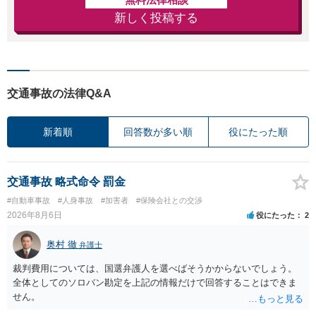
新しく投稿する
交通事故の法律Q&A
新着順
回答数が多い順
役にたった順
交通事故 略式命令 罰金
#自動車事故
#人身事故
#加害者
#保険会社との交渉
2026年8月6日
役にたった
2
奥村 徹
弁護士
裁判費用については、国選弁護人を選べばそうかからないでしょう。
全体としてのソロバン勘定を上記の情報だけで回答することはできま
せん。