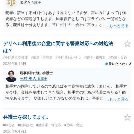
匿名A
弁護士
犯罪に該当する可能性はあまり高くないですが、言い方によっては強
要罪などの問題は生じます。民事責任としてはプライバシー侵害とな
る可能性は十分あります。逆に相手の「会社に言う」という発言は脅
迫の可能性はあります。ただ、この種のトラブルでは警察は動かない
（双方の主張ともに取り合わない）でしょう。 返済がなされないので
あれば訴訟や支払督促など法的措置を取るべきというのが法律相談と
デリヘル利用後の合意に関する警察対応への対処法
しての模範解答となります。「親に言う」という行為が犯罪に該当し
は？
ないとしても、本件のように余計なトラブルを招き、相手が反発して
#不同意性交等罪
#痴漢・性犯罪
#不同意わいせつ
#暴行・傷害罪
#恐喝・脅迫
任意の返済が期待できなくなり、事情によっては不法行為を主張され
2026年6月9日
役にたった
2
て事実上相殺（減額）となってしまうリスクもあり、何の得にもなり
ません。
刑事事件に強い弁護士
三村 勇人
弁護士
相手方が同意しているのであれば不同意性交は成立しません。 相手方
が今後、金銭を要求してきた場合、相手方の行為が恐喝にあたる可能
性があります。 やましいことがないのであれば、事前に警察に相談す
るのも良いかと思われます。
弁護士を探してます。
#加害者
#特殊詐欺
#横領罪・背任罪
#恐喝・脅迫
2026年6月9日