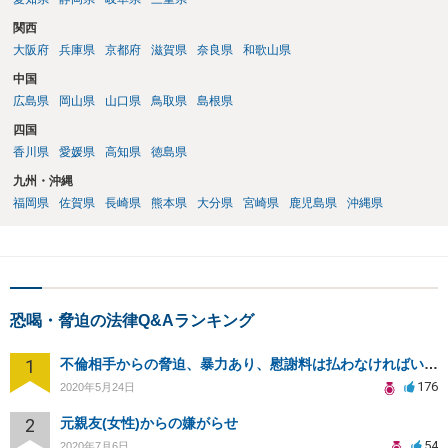
関西
大阪府
兵庫県
京都府
滋賀県
奈良県
和歌山県
中国
広島県
岡山県
山口県
鳥取県
島根県
四国
香川県
愛媛県
高知県
徳島県
九州・沖縄
福岡県
佐賀県
長崎県
熊本県
大分県
宮崎県
鹿児島県
沖縄県
恐喝・脅迫の法律Q&Aランキング
1
不倫相手からの脅迫、暴力あり、慰謝料は払わなければいけませんか
176
2020年5月24日
2
元親友(女性)からの嫌がらせ
54
2020年7月6日