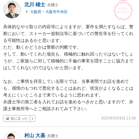
北川 雄士
弁護士
大阪府
>
大阪市中央区
具体的なやり取りの内容等によりますが、要件を満たすならば、警
察において、ストーカー規制法等に基づいての警告等を行ってくれ
る可能性はあるかと思います。

ただ、動くかどうかは警察の判断です。

そして、動いてくれた場合も、積極的に触れ回ったりはないでしょ
うが、ご家族らに対して積極的に不倫の事実を隠すことに協力まで
はしてくれないのではないかと思います。

なお、ご事情を拝見している限りでは、当事者間でお話を進めて
も、感情のもつれで悪化することはあれど、状況がよくなることは
考えにくいところまで来ているように思われます。

弁護士等の第三者を入れてお話を進めるべきかと思いますので、弁
護士事務所等へとご相談されてみて下さい。
2020年9月8日 11:00
役に立った
1
村山 大基
弁護士