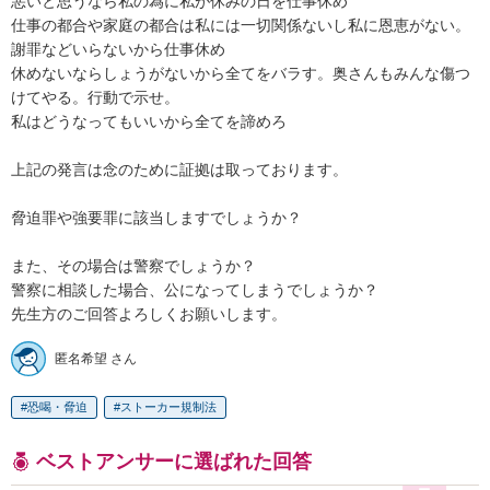
悪いと思うなら私の為に私が休みの日を仕事休め

仕事の都合や家庭の都合は私には一切関係ないし私に恩恵がない。
謝罪などいらないから仕事休め

休めないならしょうがないから全てをバラす。奥さんもみんな傷つ
けてやる。行動で示せ。

私はどうなってもいいから全てを諦めろ

上記の発言は念のために証拠は取っております。

脅迫罪や強要罪に該当しますでしょうか？

また、その場合は警察でしょうか？

警察に相談した場合、公になってしまうでしょうか？

先生方のご回答よろしくお願いします。
匿名希望 さん
恐喝・脅迫
ストーカー規制法
ベストアンサーに選ばれた回答