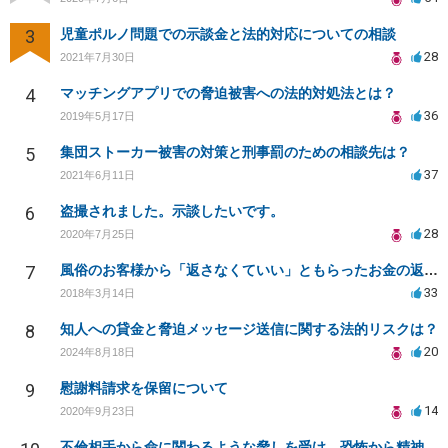
3
児童ポルノ問題での示談金と法的対応についての相談
28
2021年7月30日
4
マッチングアプリでの脅迫被害への法的対処法とは？
36
2019年5月17日
5
集団ストーカー被害の対策と刑事罰のための相談先は？
37
2021年6月11日
6
盗撮されました。示談したいです。
28
2020年7月25日
7
風俗のお客様から「返さなくていい」ともらったお金の返済を強要されています
33
2018年3月14日
8
知人への貸金と脅迫メッセージ送信に関する法的リスクは？
20
2024年8月18日
9
慰謝料請求を保留について
14
2020年9月23日
不倫相手から命に関わるような脅しを受け、恐怖から精神的にまいっています。