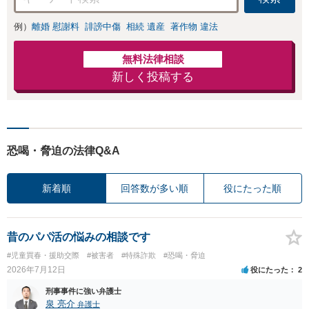
例）
離婚 慰謝料
誹謗中傷
相続 遺産
著作物 違法
無料法律相談
新しく投稿する
恐喝・脅迫の法律Q&A
新着順
回答数が多い順
役にたった順
昔のパパ活の悩みの相談です
#児童買春・援助交際
#被害者
#特殊詐欺
#恐喝・脅迫
2026年7月12日
役にたった
2
刑事事件に強い弁護士
泉 亮介
弁護士