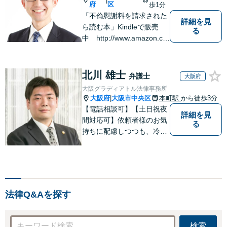
府
区
歩1分
「不倫慰謝料を請求された
詳細を見
ら読む本」Kindleで販売
る
中 http://www.amazon.co.
jp/dp/B0FJCDXDNV
北川 雄士
弁護士
大阪府
大阪グラディアトル法律事務所
大阪府
大阪市中央区
本町駅
から徒歩3分
|
【電話相談可】【土日祝夜
詳細を見
間対応可】依頼者様のお気
る
持ちに配慮しつつも、冷静
かつ現実的な解決策を探る
ことが、依頼者様のよりよ
い未来につながると考えて
います。離婚・刑事事件・
相続など何でもご相談くだ
法律Q&Aを探す
さい。
検索