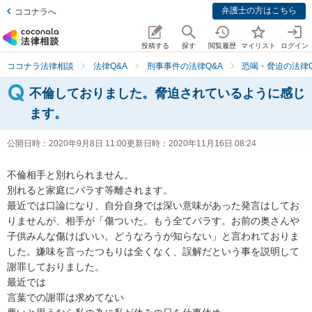
弁護士の方はこちら
ココナラへ
投稿する
探す
閲覧履歴
マイリスト
ログイン
ココナラ法律相談
法律Q&A
刑事事件の法律Q&A
恐喝・脅迫の法律Q
不倫しておりました。脅迫されているように感じ
ます。
公開日時：
2020年9月8日 11:00
更新日時：
2020年11月16日 08:24
不倫相手と別れられません。

別れると家庭にバラす等離されます。

最近では口論になり、自分自身では深い意味があった発言はしてお
りませんが、相手が「傷ついた。もう全てバラす。お前の奥さんや
子供みんな傷けばいい。どうなろうが知らない」と言われておりま
した。嫌味を言ったつもりは全くなく、誤解だという事を説明して
謝罪しておりました。

最近では

言葉での謝罪は求めてない
