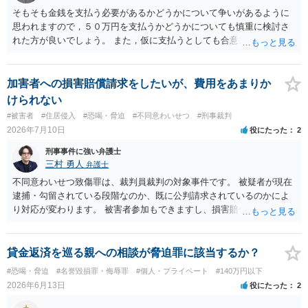
そもそも金銭を支払う必要があるかどうかについて争いがあるように
思われますので，５０万円を支払うかどうかについても慎重に検討さ
れた方が良いでしょう。 また，仮に支払うとしても合意書を交わし，
清算条項等を入れた上で，相手との関係をしっかりと断てるように書
面を作成したうえで支払いをする必要があるでしょう。 一度弁護士に
相談をされた方が良いかと思われます。
加害者への損害賠償請求をしたいが、費用をあまりか
けられない
#被害者
#住居侵入
#恐喝・脅迫
#不同意わいせつ
#刑事裁判
2026年7月10日
役にたった
2
刑事事件に強い弁護士
三村 勇人
弁護士
不同意わいせつ致傷罪は、裁判員裁判の対象事件です。 被疑者が現在
逮捕・勾留されている段階なのか、既に公判請求されているのかによ
り対応が変わります。 被害者参加もできますし、損害賠償命令制度も
刑事和解も活用できます。 私なら、被告人本人だけでなく、親族等の
第三者を保証人とする内容で債務名義を取得できるの、まずは刑事和
解を検討します。 弁護士に依頼せず、ご自身で手続きを進めることは
貸金返済を巡る親への相談が脅迫罪に該当するか？
できますが、経験上うまくいった例をみたことがありません。 弁護士
#恐喝・脅迫
#名誉毀損罪・侮辱罪
#個人・プライベート
#140万円以下
へご相談されることをお勧めはいたします。 ※余談ですが、被害者通
2026年6月13日
役にたった
2
知を依頼すると現在の検察庁での捜査進行や公判期日を知ることがで
きますので、送致後であれば検察庁に電話してみてください。