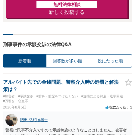
多数の解決実績あ
無料法律相談
り
新しく投稿する
刑事事件の示談交渉の法律Q&A
新着順
回答数が多い順
役にたった順
アルバイト先での金銭問題、警察介入時の処罰と解決
策は？
#加害者
#示談交渉
#前科・前歴をつけたくない
#逮捕による解雇・退学回避
#万引き・窃盗罪
2026年8月5日
役にたった
1
肥田 弘昭
弁護士
警察は民事不介入ですので示談斡旋のようなことはしません。被害者