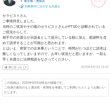
東京都
>
豊島区
刑事事件に注力する弁護士
セラピストさん

ご事情拝見しました。

当時のご状況やその後のセラピストさんがPTSDと診断されている
ご状況からして、

相手方の弁護士が示談金として提示している額に加え、慰謝料を含
めて請求することが可能かと思われます。

とはいえ、密室での出来事ということで、時間がたつほどに請求は
難しくなってしまいますので、お辛い状況だと思いますが、一刻も
早く弁護士に法律相談をなさってください。
2020年9月5日 16:24
役に立った
1
この投稿は、2020年9月5日時点の情報です。
ご自身の責任のもと適法性・有用性を考慮してご利用いただくようお願いい
たします。