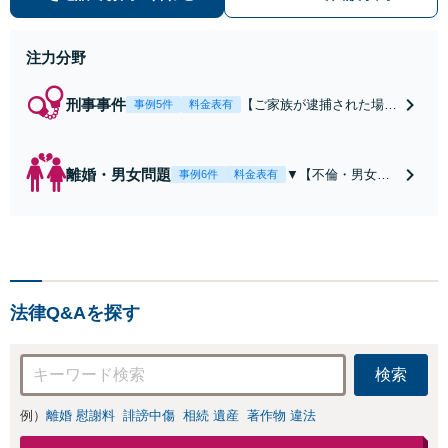
注力分野
刑事事件
【ご家族が逮捕された場合
事例5件
料金表有
にはすぐにお電話を！】
【早期釈放・前科回避を目
指しスピード対応】【東池
離婚・男女問題
▼【不倫・男女問
事例6件
料金表有
袋駅徒歩2分】【池袋駅徒
題で慰謝料請求を
歩6分】逮捕勾留中の刑事
されている方】
事件の解決実績多数
（初回相談無料※
1） ★電話問合せ
可★弁護士直接対
応★夜間休日対応
法律Q&Aを探す
可能（要予約）
▼配偶者との離婚
問題・不倫で慰謝
検索
料請求をお考えの
方の相談も受付中
▼不倫慰謝料
例）
離婚 慰謝料
誹謗中傷
相続 遺産
著作物 違法
（被）請求事件で