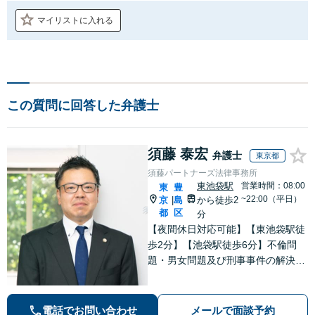
マイリストに入れる
この質問に回答した弁護士
須藤 泰宏
弁護士
東京都
須藤パートナーズ法律事務所
東池袋駅
営業時間：08:00
東
豊
~22:00（平日）
京
島
から徒歩2
|
都
区
分
【夜間休日対応可能】【東池袋駅徒
歩2分】【池袋駅徒歩6分】不倫問
題・男女問題及び刑事事件の解決実
績多数。【オンライン相談可能】
▼まずは一度お気軽にお電話くださ
い▼
電話でお問い合わせ
メールで面談予約