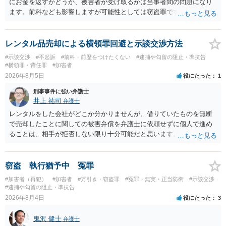
にお金を返すかどうか、被害者が受け取るかは当事者間の問題になり
ます。前科なども影響しますが可能性としては窃盗罪ですので、逮捕
勾留や略式起訴などの可能性もあります。ご参考にしてください。
レンタル品売却による横領罪回避と示談交渉方法
#示談交渉
#不起訴
#前科・前歴をつけたくない
#逮捕や勾留の阻止・準抗告
#横領罪・背任罪
#加害者
2026年8月5日
役にたった
1
刑事事件に強い弁護士
井上 祐司
弁護士
レンタルをした会社がどこか分かりませんが、借りていたものを無断
で売却したことに関しての被害弁償を弁護士に依頼せずに個人で進め
ることは、相手が拒否しない限り十分可能だと思います。 見積を出し
てもらって、それが妥当か（正規品の市場価格と大きく齟齬がない
か）、弁護士に法律相談において助言をもらえば足りるでしょう。
窃盗 執行猶予中 冤罪
#加害者（再犯）
#加害者
#万引き・窃盗罪
#冤罪・無実・正当防衛
#示談交渉
#逮捕や勾留の阻止・準抗告
2026年8月4日
役にたった
3
鬼沢 健士
弁護士