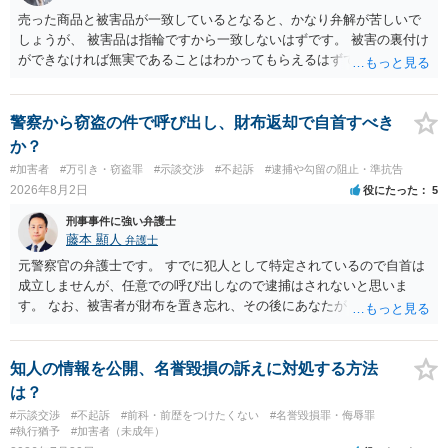
売った商品と被害品が一致しているとなると、かなり弁解が苦しいで
しょうが、 被害品は指輪ですから一致しないはずです。 被害の裏付け
ができなければ無実であることはわかってもらえるはずです。
警察から窃盗の件で呼び出し、財布返却で自首すべき
か？
#加害者
#万引き・窃盗罪
#示談交渉
#不起訴
#逮捕や勾留の阻止・準抗告
2026年8月2日
役にたった
5
刑事事件に強い弁護士
藤本 顯人
弁護士
元警察官の弁護士です。 すでに犯人として特定されているので自首は
成立しませんが、任意での呼び出しなので逮捕はされないと思いま
す。 なお、被害者が財布を置き忘れ、その後にあなたがトイレに入
り、再び被害者がトイレに戻ったら財布が無かったような事情がある
と言い逃れはかなり厳しいものと思います。
知人の情報を公開、名誉毀損の訴えに対処する方法
は？
#示談交渉
#不起訴
#前科・前歴をつけたくない
#名誉毀損罪・侮辱罪
#執行猶予
#加害者（未成年）