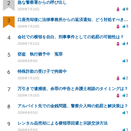
2
急な警察署からの呼び出し
8
2026年7月16日
3
口座売却後に法律事務所からの返済通知、どう対処すべきか？
5
2026年7月23日
4
会社での横領を自白、刑事事件としての処罰の可能性は？
4
2026年7月11日
5
窃盗 執行猶予中 冤罪
3
2026年8月4日
6
特殊詐欺の受け子で拘留中
2
2026年7月22日
7
万引きで逮捕後、余罪の申告と弁護士相談のタイミングは？
2
2026年7月15日
8
アルバイト先での金銭問題、警察介入時の処罰と解決策は？
1
2026年8月5日
9
レンタル品売却による横領罪回避と示談交渉方法
1
2026年8月5日