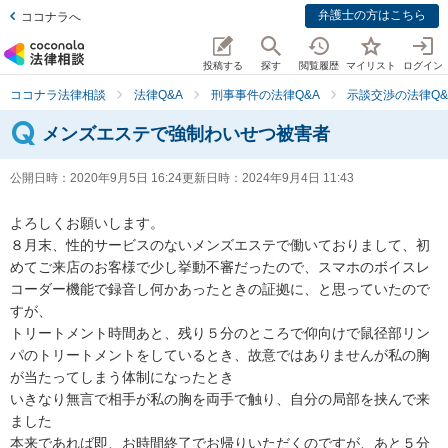
弁護士の方はこちら
ココナラへ
投稿する
探す
閲覧履歴
マイリスト
ログイン
ココナラ法律相談
法律Q&A
刑事事件の法律Q&A
示談交渉の法律Q&
メンズエステで強制わいせつ被害者
公開日時：
2020年9月5日 16:24
更新日時：
2024年9月4日 11:43
よろしくお願いします。

８月末、性的サービスのないメンズエステで働いておりまして、初
めてご来店のお客様で少し挙動不審だったので、スマホのボイスレ
コーダー機能で録音し何かあったときの証拠に、と思っていたので
すが、

トリートメント時間あと、残り５分のところで仰向けで鼠径部リン
パのトリートメントをしているとき、故意ではありませんが私の胸
が当たってしまう体制になったとき

いきなり無言で相手が私の胸を両手で触り、自分の局部を挟んで来
ました

本来であれば即、お時間終了でお帰りいただくのですが、あと５分