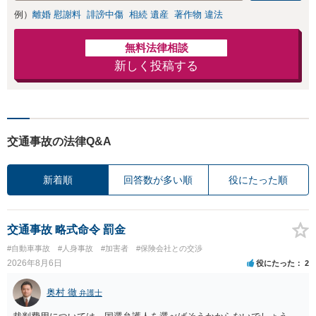
例）
離婚 慰謝料
誹謗中傷
相続 遺産
著作物 違法
無料法律相談
新しく投稿する
交通事故の法律Q&A
新着順
回答数が多い順
役にたった順
交通事故 略式命令 罰金
#自動車事故
#人身事故
#加害者
#保険会社との交渉
2026年8月6日
役にたった
2
奥村 徹
弁護士