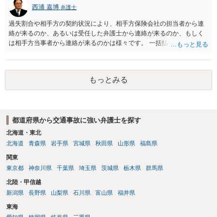
西浦 嘉博
弁護士
過失割合や相手方の契約状況により、相手方保険会社の担当者から連
絡が来るのか、あるいは受任した弁護士から連絡が来るのか、もしく
は相手方当事者から連絡が来るのかは様々です。 一括払いや分割払い
は、和解交渉の際の条件となります。 相手方が相談者さんの損害賠償
金の支払いにつき、分割払いに合意すれば、和解は可能です。 他方で
合意しなければ和解できないことになります。 今後の見通しを知る為
もっとみる
に、交渉の方向性につき、最寄りの法律事務所で相談だけでもされる
ことも検討ください。
都道府県から交通事故に強い弁護士を探す
北海道・東北
北海道
青森県
岩手県
宮城県
秋田県
山形県
福島県
関東
東京都
神奈川県
千葉県
埼玉県
茨城県
栃木県
群馬県
北陸・甲信越
新潟県
長野県
山梨県
石川県
富山県
福井県
東海