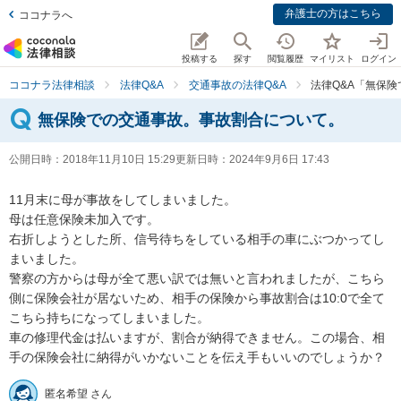
弁護士の方はこちら
ココナラへ
投稿する
探す
閲覧履歴
マイリスト
ログイン
ココナラ法律相談
法律Q&A
交通事故の法律Q&A
法律Q&A「無保
無保険での交通事故。事故割合について。
公開日時：
2018年11月10日 15:29
更新日時：
2024年9月6日 17:43
11月末に母が事故をしてしまいました。

母は任意保険未加入です。

右折しようとした所、信号待ちをしている相手の車にぶつかってし
まいました。

警察の方からは母が全て悪い訳では無いと言われましたが、こちら
側に保険会社が居ないため、相手の保険から事故割合は10:0で全て
こちら持ちになってしまいました。

車の修理代金は払いますが、割合が納得できません。この場合、相
手の保険会社に納得がいかないことを伝え手もいいのでしょうか？
匿名希望 さん