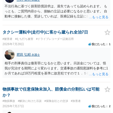
で、弁護士が受任する場合には、叔母様ご本人の依頼意思等を確認す
不法行為に基づく損害賠償請求は、過失であっても認められます。 も
る必要があります。日本語での十分な意思疎通が難しいとのことです
っとも、ご質問内容から、接触の立証は必要になるかと思います。 自
ので、そのあたりのご事情も踏まえて、依頼意思の確認方法等を検討
動車に接触した後、受診していれば、医療記録も立証に使えるかと思
する必要があると思われます。
います。 いずれにせよ、多角的に検討する必要がありますので、弁護
士にご相談ください。
タクシー運転中(走行中)に客から蹴られ全治7日
#被害者
#むち打ち被害
#ドライブレコーダー証拠活用
2026年7月28日
役にたった
1
肥田 弘昭
弁護士
相手の刑事責任は傷害罪になるかと思います。示談金については、怪
我が完治する期間により変わります。交通事故の通院慰謝料を参考に1
か月であれば19万円程度を基準に故意犯ですので１．５倍か2倍程度す
る金額が相場かと思います。完治の期間が延びればその分慰謝料額も
上がるかと思います。ご参考にしてください。
物損事故で任意保険未加入、賠償金の分割払いは可能
か？
#物損事故
#解決に向けた示談
#保険会社との交渉
#加害者
2026年7月27日
役にたった
2