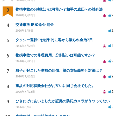
3
物損事故の分割払いは可能か？相手の威圧への対処法
2
2026年7月26日
4
交通事故 略式命令 罰金
2
2026年8月6日
5
タクシー運転中(走行中)に客から蹴られ全治7日
1
2026年7月28日
6
物損事故での修理費用、分割払いは可能ですか？
2
2026年7月25日
7
息子が起こした事故の賠償、親の支払義務と対策は？
2
2026年7月16日
8
事故の対応保険会社がお互いに同じ会社でした。
2
2026年7月13日
9
ひきにげにあいましたが証拠の防犯カメラがうつってない
2
2026年8月3日