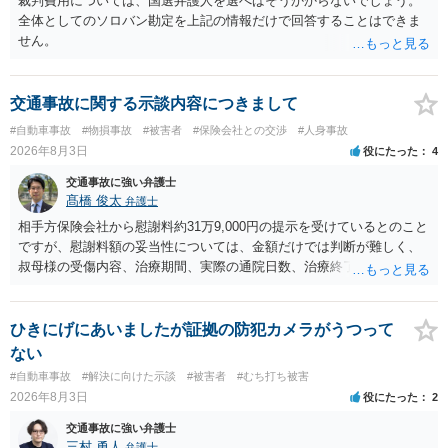
裁判費用については、国選弁護人を選べばそうかからないでしょう。
全体としてのソロバン勘定を上記の情報だけで回答することはできま
せん。
交通事故に関する示談内容につきまして
#自動車事故
#物損事故
#被害者
#保険会社との交渉
#人身事故
2026年8月3日
役にたった
4
交通事故に強い弁護士
髙橋 俊太
弁護士
相手方保険会社から慰謝料約31万9,000円の提示を受けているとのこと
ですが、慰謝料額の妥当性については、金額だけでは判断が難しく、
叔母様の受傷内容、治療期間、実際の通院日数、治療終了の経緯、後
遺症の有無、相手方保険会社から提示されている示談内容の内訳等を
確認する必要があります。保険会社から提示される慰謝料額について
は、弁護士が介入することにより増額を検討できる場合がありますの
ひきにげにあいましたが証拠の防犯カメラがうつって
で、以下の資料・情報を準備した上で、弁護士に個別に相談すること
ない
をお勧めいたします。 ・相手方保険会社から届いている示談金額の提
#自動車事故
#解決に向けた示談
#被害者
#むち打ち被害
示書類 ・叔母様の診断名、けがの内容 ・治療開始日及び治療終了日
2026年8月3日
役にたった
2
・入院の有無、通院回数 ・現在も症状が残っているか ・叔母様ご本人
やご家族等が加入している保険に、今回の事故で利用できる弁護士費
交通事故に強い弁護士
用特約が付帯しているか なお、被害者は叔母様ご本人となりますの
三村 勇人
弁護士