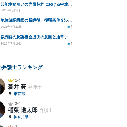
芸能事務所との専属契約における中途解約時の違約金について相談したいです
2026年8月5日
地位確認訴訟の勝訴後、復職条件交渉と嫌がらせ対策について
1
2026年7月21日
裁判官の反論機会提供の意図と通常手続きの違いは？
1
2026年7月19日
の弁護士ランキング
1
位
若井 亮
弁護士
東京都
2
位
稲葉 進太郎
弁護士
神奈川県
3