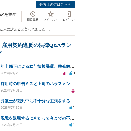
弁護士の方はこちら
&Aを探す
閲覧履歴
マイリスト
ログイン
った人に訴えると言われました。」
・雇用契約違反の法律Q&Aラン
グ
年上部下による給与情報暴露、懲戒解雇は可能ですか？
3
2026年7月28日
採用時の申告ミスと上司のハラスメント、事前対応は？
2026年7月31日
弁護士が裁判中に不十分な主張をすることの影響について
1
2026年7月30日
現職を退職するにあたって今までの不法な部分の慰謝料等は請求できるのか。
1
2026年7月23日