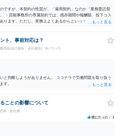
のですが、本契約の性質が、「雇用契約」なのか「業務委託契
。 ・芸能事務所の専属契約では、残存期間や報酬額、投下コス
あります。ただし、実務上よくあるからといって当然に適法と
係や合理性が重要です。 ・違約金に上限がなくても、常に有効
約に近い実態なら労基法16条で無効となる余地があり、そうで
大なら無効や減額が争点になります。 ・契約前の修正交渉は一
ント、事前対応は？
を設ける、実損害ベースにする、算定根拠を明確化する、違約金
退職理由(自己都合・会社都合)
#パワハラ
」に限定する、などが典型です。 ・弁護士に契約前に契約書の
ると思われます。 争点は、契約類型が雇用か業務委託か、実態
にどう定められているか、違約金の算定根拠が合理的か、とい
渉のパワーバランスの問題もありますが、修正余地があるう
で、資料等を持参の上弁護士に確認されることをお勧めしま
いと判断しようがありません。 ココナラで労働問題を取り扱う
よってはタレント側に損害賠償が発生する建付けになっているこ
ます。
に解除したのにタレントへ違約金を課す設計は、合理性や対価
レント側の重大な契約違反がある場合は、実損害の範囲で請求
ることの影響について
経営者・会社側
役にたった
1