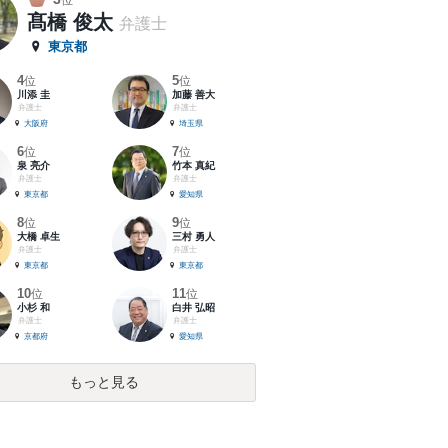
位
髙橋 俊太
弁護士
東京都
4
5
位
位
川添 圭
加藤 善大
弁護士
弁護士
大阪府
埼玉県
6
7
位
位
泉 亮介
竹本 真紀
弁護士
弁護士
東京都
愛知県
8
9
位
位
大橋 卓生
三村 勇人
弁護士
弁護士
東京都
東京都
10
11
位
位
小杉 和
白井 弘昭
弁護士
弁護士
京都府
愛知県
もっと見る