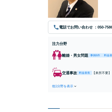
電話でお問い合わせ
注力分野
離婚・男女問題
事例6件
料金
交通事故
【来所不要】
料金表有
失割合・後遺
他1分野を表示