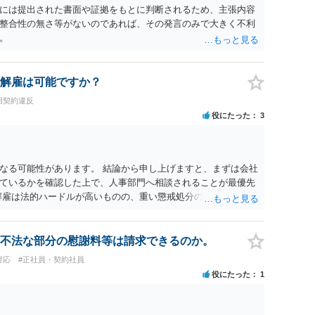
には提出された書面や証拠をもとに判断されるため、主張内容
整合性の無さ等がないのであれば、その発言のみで大きく不利
。
解雇は可能ですか？
用契約違反
役にたった
3
なる可能性があります。 結論から申し上げますと、まずは会社
ているかを確認した上で、人事部門へ相談されることが最優先
解雇は法的ハードルが高いものの、重い懲戒処分の対象には十分
は、会社側に「部下の不正行為による情報漏洩」と正式に認定さ
周知を求めるのが有効です。 あるいは、懲戒があったことを社
により軽微ながら回復はできるかもしれません。 さらに個人と
不法な部分の慰謝料等は請求できるのか。
に基づく損害賠償（慰謝料）を請求する選択肢がありえます
対応
#正社員・契約社員
あります。）。
役にたった
1