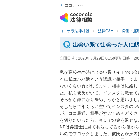
ココナラへ
ココナラ法律相談
法律Q&A
労働・雇用
出会い系で出会った人に
公開日時：
2020年8月29日 01:59
更新日時：
20
私が高校生の時に出会い系サイトで出会
るに私はパパ活という認識で相手してま
ないくらい貢がれてます。相手は結婚し
た。私も彼氏がいて、インスタに載せて
そっから嫌になり辞めようかと思いました
そしたら半年くらい空いてインスタのD
が、ココ最近、相手がすごくめんどくさ
を切りたいったら、今までの金を返せな
NEは弁護士に見てもらってるから僕から
いのでブロックしました。彼氏とか身内