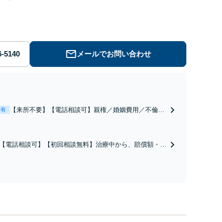
メールでお問い合わせ
【来所不要】【電話相談可】親権／婚姻費用／不倫慰
表有
謝料／別居などの争点を整理し、見通しと方針を提示
します。
【電話相談可】【初回相談無料】治療中から、賠償額・過
障害の見通しを整理し、納得感ある解決を目指します。