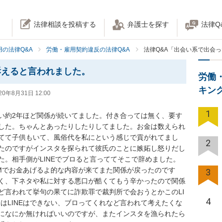
法律相談を投稿する
弁護士を探す
法律Q
の法律Q&A
労働・雇用契約違反の法律Q&A
法律Q&A「出会い系で出会
訴えると言われました。
労働
キン
20年8月31日 12:00
1
い約2年ほど関係が続いてました。付き合っては無く、要す
した。ちゃんとあったりしたりしてました。お金は数えられ
てて子供もいて、風俗代を私にという感じで貢がれてまし
2
たのですがインスタを探られて彼氏のことに嫉妬し怒りだし
。相手側がLINEでブロると言っててそこで辞めました。
Mでお金あげるよ的な内容が来てまた関係が戻ったのです
3
く、下ネタや私に対する悪口が酷くてもう辛かったので関係
ど言われて挙句の果てに詐欺罪で裁判所で会おうとかこのLI
4
はLINEはできない、ブロってくれなど言われて考えたくな
になにか無ければいいのですが、またインスタを漁られたら