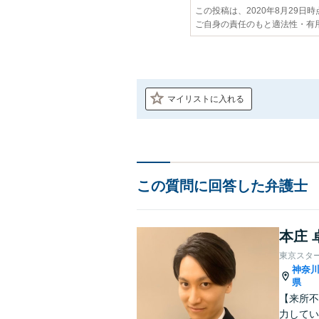
この投稿は、2020年8月29日
ご自身の責任のもと適法性・有
マイリストに入れる
この質問に回答した弁護士
本庄 
東京スタ
神奈
県
【来所不
力してい