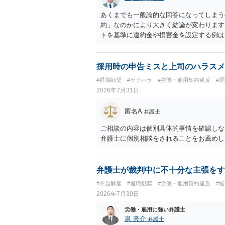
あくまでも一般論的な回答になってしまう
約」なのかにより大きく結論が変わります
トを基準に違約金や損害金を設定する例は
いう意味ではなく、実際の損害との対応関
になるわけではありません。契約が労働契
なくても、金額が事務所の損害と比べて過
採用時の申告ミスと上司のハラスメ
般的です。 交渉の方向としては、上限額
#退職勧奨
#セクハラ
#労働・雇用契約違反
#
ではなく「合理的な実費・未回収費用のみ
2026年7月31日
内容をレビューしてもらう価値は十分にあ
として労働者性があるか、解除事由が双方
匿名A
弁護士
う複数論点に分かれます。契約前なら、交
え、後から争うよりコストを抑えやすいの
ご相談の内容は個別具体的事情を確認しな
す。 ・事務所側の解除でも、解除理由に
弁護士に個別相談をされることをお薦めし
とはあります。ただし、事務所側が一方的
性を欠くとして争いやすいです。逆に、タ
される可能性はあります。
弁護士が裁判中に不十分な主張をす
#不当解雇
#退職勧奨
#労働・雇用契約違反
#
2026年7月30日
労働・雇用に強い弁護士
泉 亮介
弁護士