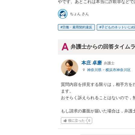
ちょん さん
労働・雇用契約違反
子どものネットいじめ
弁護士からの回答タイム
本庄 卓磨
弁護士
神奈川県
>
横浜市神奈川区
質問内容を拝見する限りは，相手方を
ます。

おそらく訴えられることはないので，無
もし請求の書面が届いた場合は，弁護
役に立った
0