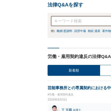
法律Q&Aを探す
例）
離婚 慰謝料
誹謗中傷
相続 遺産
著作物
労働・雇用契約違反の法律Q&A
新着順
芸能事務所との専属契約における中
#労働・雇用契約違反
2026年8月5日
王 宣麟
弁護士