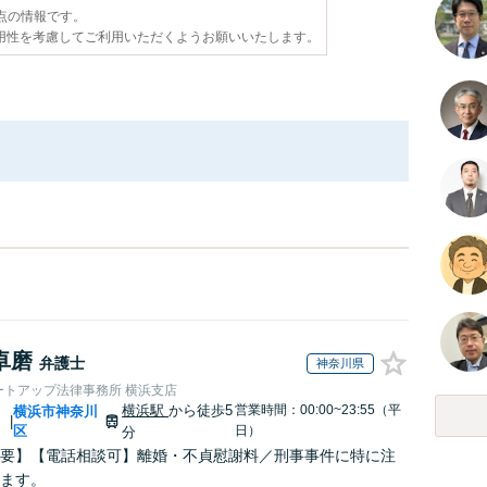
時点の情報です。
用性を考慮してご利用いただくようお願いいたします。
卓磨
弁護士
神奈川県
ートアップ法律事務所 横浜支店
横浜駅
から徒歩5
営業時間：00:00~23:55（平
川
横浜市神奈川
|
区
日）
分
要】【電話相談可】離婚・不貞慰謝料／刑事事件に特に注
ます。