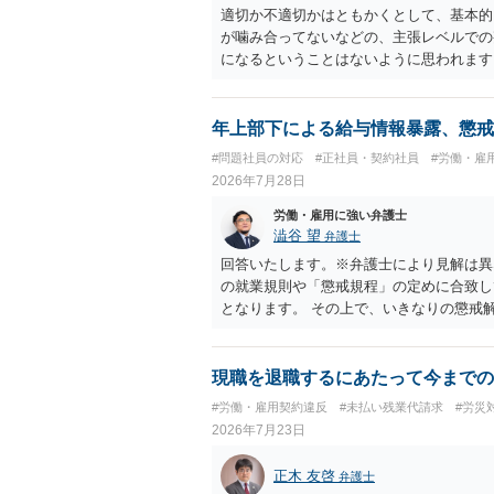
適切か不適切かはともかくとして、基本的
が噛み合ってないなどの、主張レベルでの
になるということはないように思われます
年上部下による給与情報暴露、懲戒
#問題社員の対応
#正社員・契約社員
#労働・雇
2026年7月28日
労働・雇用に強い弁護士
澁谷 望
弁護士
回答いたします。※弁護士により見解は異
の就業規則や「懲戒規程」の定めに合致し
となります。 その上で、いきなりの懲戒
なり得ます。 名誉や評価の回復について
せ、誤認した他部署への適切なフォローや
内で周知される手続があるのならば、それ
現職を退職するにあたって今までの
しても、相手に対してプライバシー侵害等
#労働・雇用契約違反
#未払い残業代請求
#労災
（ただし、金額は多額にならない可能性が
2026年7月23日
正木 友啓
弁護士