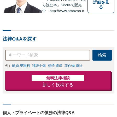
詳細を見
ら読む本」Kindleで販売
る
中 http://www.amazon.co.
jp/dp/B0FJCDXDNV
法律Q&Aを探す
検索
例）
離婚 慰謝料
誹謗中傷
相続 遺産
著作物 違法
無料法律相談
新しく投稿する
個人・プライベートの債務の法律Q&A