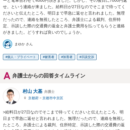
ーと電車合わせて4000円頂きました。しかし、その後日に7000円返
せ。という連絡が来ました。給料日が27日なのでそこまで待ってく
ださいと伝えたところ、明日まで早急に返せと言われました。無理
だったので、連絡を無視したところ、弁護士による裁判、住所特
定、示談した際の交通費の返金と弁護士費用を払ってもらうと連絡
がきました。どうすれば良いのでしょうか。
まゆか さん
個人・プライベート
被害者
加害者
示談交渉
弁護士からの回答タイムライン
村山 大基
弁護士
京都府
>
京都市中京区
>給料日が27日なのでそこまで待ってくださいと伝えたところ、明
日まで早急に返せと言われました。無理だったので、連絡を無視し
たところ、弁護士による裁判、住所特定、示談した際の交通費の返