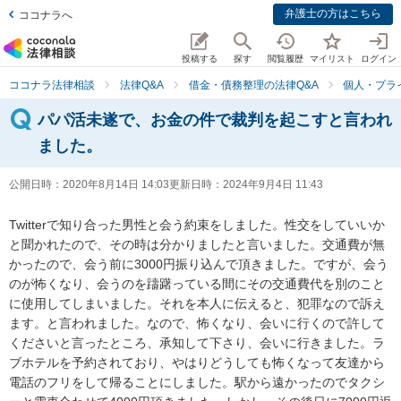
弁護士の方はこちら
ココナラへ
投稿する
探す
閲覧履歴
マイリスト
ログイン
ココナラ法律相談
法律Q&A
借金・債務整理の法律Q&A
個人・プラ
パパ活未遂で、お金の件で裁判を起こすと言われ
ました。
公開日時：
2020年8月14日 14:03
更新日時：
2024年9月4日 11:43
Twitterで知り合った男性と会う約束をしました。性交をしていいか
と聞かれたので、その時は分かりましたと言いました。交通費が無
かったので、会う前に3000円振り込んで頂きました。ですが、会う
のが怖くなり、会うのを躊躇っている間にその交通費代を別のこと
に使用してしまいました。それを本人に伝えると、犯罪なので訴え
ます。と言われました。なので、怖くなり、会いに行くので許して
くださいと言ったところ、承知して下さり、会いに行きました。ラ
ブホテルを予約されており、やはりどうしても怖くなって友達から
電話のフリをして帰ることにしました。駅から遠かったのでタクシ