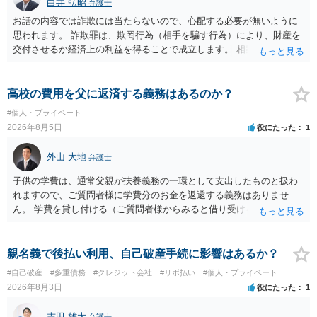
白井 弘昭
弁護士
お話の内容では詐欺には当たらないので、心配する必要が無いように
思われます。 詐欺罪は、欺罔行為（相手を騙す行為）により、財産を
交付させるか経済上の利益を得ることで成立します。 相談者さんは、
お金が返金できないというだけで、何ら相手を騙していません。 です
ので、詐欺罪の実行行為性が無く罪に問うことはできません。 おそら
く、相手が真実を話せば警察も取り合わないと思いますが、虚偽の内
高校の費用を父に返済する義務はあるのか？
容を述べた場合は、捜査はあるかもしれません。 ただし、捜査におい
#個人・プライベート
て、真実を説明すれば、「ちゃんと返しなさいよ」程度の注意で済む
2026年8月5日
役にたった
1
ことだと思われます。 また、返せるお金が無いのであれば、返せない
のは致し方ありません。真摯に分割して支払うことを相手に告げてい
外山 大地
弁護士
くのみでしょう。 以上、ご参考まで。
子供の学費は、通常父親が扶養義務の一環として支出したものと扱わ
れますので、ご質問者様に学費分のお金を返還する義務はありませ
ん。 学費を貸し付ける（ご質問者様からみると借り受ける）といった
合意がない限りは、法的に返す義務があると主張するのは難しいでし
ょう。
親名義で後払い利用、自己破産手続に影響はあるか？
#自己破産
#多重債務
#クレジット会社
#リボ払い
#個人・プライベート
2026年8月3日
役にたった
1
吉田 雄大
弁護士