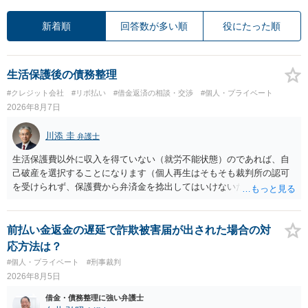
新着順
回答数が多い順
役にたった順
生活保護後の債務整理
#クレジット会社
#リボ払い
#借金返済の相談・交渉
#個人・プライベート
2026年8月7日
川添 圭
弁護士
生活保護費以外に収入を得ていない（就労不能状態）のであれば、自
己破産を選択することになります（個人再生はそもそも裁判所の認可
を受けられず、保護費から弁済金を捻出してはいけないため任意整理
という選択肢もありません）。法テラスの法律扶助を利用すれば弁護
士費用は法テラスが負担し、裁判所の予納金等も法テラスが援助して
くれるため、弁護士へ自己破産を任せれば解決します。
前払い金返金の遅延で詐欺被害届が出された場合の対
応方法は？
#個人・プライベート
#刑事裁判
2026年8月5日
借金・債務整理に強い弁護士