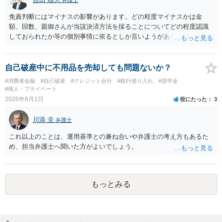
免責判断にはマイナスの影響があります。どの程度マイナスかは金
額、回数、親御さんが当該決済方法を採ることについてどの程度認識
しておられたか等の個別事情に依るとしか言いようがありません。 と
もあれ、依頼しておられる弁護士さんに直ちに具体的状況をお伝えに
なって相談し、善後策を考えることをお勧めします。
自己破産中に不用品を売却しても問題ないか？
#消費者金融
#自己破産
#クレジット会社
#銀行借り入れ
#奨学金
#個人・プライベート
2026年8月1日
役にたった
3
川添 圭
弁護士
これ以上のことは、運用基準との兼ね合いや弁護士の考え方もあるた
め、担当弁護士へ聞いた方がよいでしょう。
もっとみる