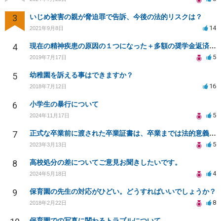
3
いじめ被害の親が脅迫罪で告訴、今後の法的リスクは？
14
2021年9月8日
4
現在の精神疾患の原因の１つになった＋多額の奨学金返済に追われることになった10年前の体罰について
5
2019年7月17日
5
幼稚園を訴える事はできますか？
16
2018年7月12日
6
小学生の暴行について
5
2024年11月17日
7
正式な卒業前に渡された卒業証書は、卒業までは法的意義ある？卒業証書授与後に卒業撤回されたらどうなる？
5
2023年3月13日
8
高校処分の差についてご意見お聞きしたいです。
4
2024年5月18日
9
保育園の先生の対応がひどい。どうすればいいでしょうか？
8
2018年2月22日
保育園での写真に関わるトラブルについて