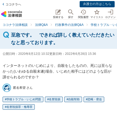
弁護士の方はこちら
ココナラへ
投稿する
探す
閲覧履歴
マイリスト
ログイン
ココナラ法律相談
法律Q&A
行政事件の法律Q&A
学校トラブル・い
至急です。 できれば詳しく教えていただきたい
なと思っております。
公開日時：
2020年8月12日 10:32
更新日時：
2022年6月28日 15:36
インターネットのいじめにより、自殺をしたものの、死には至らな
かった(いわゆる自殺未遂)場合、いじめた相手にはどのような罰が
課せられるのですか？
匿名希望 さん
学校トラブル・いじめ問題
名誉毀損
自殺幇助
恐喝・脅迫
名誉毀損罪・侮辱罪