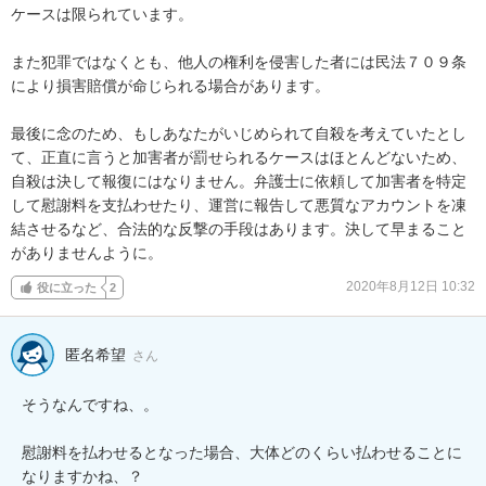
ケースは限られています。

また犯罪ではなくとも、他人の権利を侵害した者には民法７０９条
により損害賠償が命じられる場合があります。

最後に念のため、もしあなたがいじめられて自殺を考えていたとし
て、正直に言うと加害者が罰せられるケースはほとんどないため、
自殺は決して報復にはなりません。弁護士に依頼して加害者を特定
して慰謝料を支払わせたり、運営に報告して悪質なアカウントを凍
結させるなど、合法的な反撃の手段はあります。決して早まること
がありませんように。
2020年8月12日 10:32
役に立った
2
匿名希望
さん
そうなんですね、。

慰謝料を払わせるとなった場合、大体どのくらい払わせることに
なりますかね、？