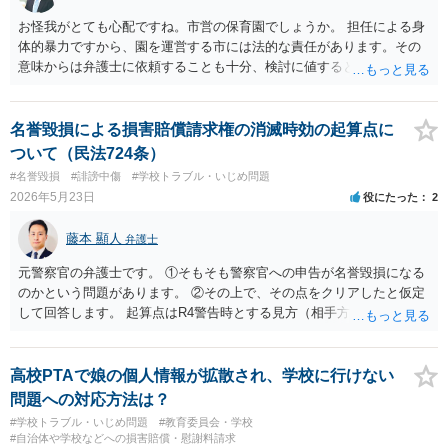
お怪我がとても心配ですね。市営の保育園でしょうか。 担任による身
体的暴力ですから、園を運営する市には法的な責任があります。その
意味からは弁護士に依頼することも十分、検討に値するといえます。
他方、弁護士への依頼には一定の費用がかかりますし、市が法的責任
を自ら認めることは稀です。 損害賠償を求めた場合であっても、市は
容易に賠償に応じませんし、裁判等にもつれ込んでもどの程度の金額
名誉毀損による損害賠償請求権の消滅時効の起算点に
となるか、予測が付きづらい面もあります。 このように、弁護士への
ついて（民法724条）
依頼はいわゆる費用倒れとなる可能性も考えねばなりません。ご依頼
#名誉毀損
#誹謗中傷
#学校トラブル・いじめ問題
なさったとして、受けるかどうかは弁護士次第ですが、お会いになる
2026年5月23日
役にたった
2
弁護士とも、見通しや方針等について前もってよくご相談なさること
をお勧めいたします。
藤本 顯人
弁護士
元警察官の弁護士です。 ①そもそも警察官への申告が名誉毀損になる
のかという問題があります。 ②その上で、その点をクリアしたと仮定
して回答します。 起算点はR4警告時とする見方（相手方）もあり得ま
すが、具体的な申告内容を知らない段階では「損害を知った」とは言
えないとの反論（こちら側）は成立します。 R7/7/9起算点の根拠は、
R4時点では内容不知であり請求は困難というものです。 ただし、R4
高校PTAで娘の個人情報が拡散され、学校に行けない
の行為状況や内容などから、警察官から警告があれば「行為」と「警
問題への対応方法は？
告」が結びつくので、R４時点とされる可能性は残ります。
#学校トラブル・いじめ問題
#教育委員会・学校
#自治体や学校などへの損害賠償・慰謝料請求