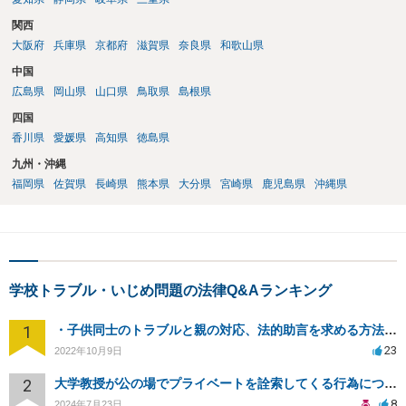
関西
大阪府
兵庫県
京都府
滋賀県
奈良県
和歌山県
中国
広島県
岡山県
山口県
鳥取県
島根県
四国
香川県
愛媛県
高知県
徳島県
九州・沖縄
福岡県
佐賀県
長崎県
熊本県
大分県
宮崎県
鹿児島県
沖縄県
学校トラブル・いじめ問題の法律Q&Aランキング
1
・子供同士のトラブルと親の対応、法的助言を求める方法は？
23
2022年10月9日
2
大学教授が公の場でプライベートを詮索してくる行為について、訴訟できますか？
8
2024年7月23日