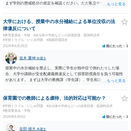
まず学則の懲戒処分の規定を確認ください。ただ私立中学ですので裁
量が大きいです。争う場合は、正式に処分をして貰い対応することに
なるかと思います。その中で、懲戒処分として退学処分を上記事情か
ら出すかどうかです。ご参考にしてください。子供の権利委員会は各
大学における、授業中の水分補給による単位没収の法
弁護士会にありますので相談するのも良いかと思います。
律違反について
#教育委員会・学校
#自治体や学校などへの損害賠償・慰謝料請求
#学校トラブル・いじめ問題
#国家賠償請求
2026年6月26日
役にたった
1
並木 重伸
弁護士
授業中の水分補給を禁止し、実際に学生が熱中症で倒れたりした場
合、大学や講師が安全配慮義務違反として損害賠償責任を負う可能性
があります。 まずは大学の教務課（学生課）、学生相談窓口、ハラス
メント相談窓口などに、現在の状況を相談することをお勧めします。
大学側から教師へ指導を入れてもらうのが一番安全で確実な方法で
す。
保育園での教師による虐待、法的対応は可能か？
#学校トラブル・いじめ問題
#自治体や学校などへの損害賠償・慰謝料請求
#教育委員会・学校
2026年6月6日
役にたった
1
吉田 雄大
弁護士