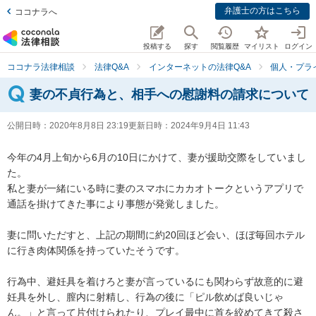
弁護士の方はこちら
ココナラへ
投稿する
探す
閲覧履歴
マイリスト
ログイン
ココナラ法律相談
法律Q&A
インターネットの法律Q&A
個人・プラ
妻の不貞行為と、相手への慰謝料の請求について
公開日時：
2020年8月8日 23:19
更新日時：
2024年9月4日 11:43
今年の4月上旬から6月の10日にかけて、妻が援助交際をしていまし
た。

私と妻が一緒にいる時に妻のスマホにカカオトークというアプリで
通話を掛けてきた事により事態が発覚しました。

妻に問いただすと、上記の期間に約20回ほど会い、ほぼ毎回ホテル
に行き肉体関係を持っていたそうです。

行為中、避妊具を着けろと妻が言っているにも関わらず故意的に避
妊具を外し、膣内に射精し、行為の後に「ピル飲めば良いじゃ
ん。」と言って片付けられたり、プレイ最中に首を絞めてきて殺さ