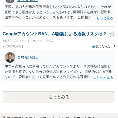
弁護士
実際にその人が権利侵害行為をしたと認められるものであり，それが
証明できる証拠があるということであれば，開示請求を経ずに慰謝料
請求等を行うことが出来るケースもあります。 公開相談の場では回答
は難しいかと思われますので，お手持ちの証拠資料を持参の上弁護士
に個別に相談されると良いでしょう。
GoogleアカウントBAN、AI誤認による通報リスクは？
#個人・プライベート
#リベンジポルノ
2026年8月4日
役にたった
1
奥村 徹
弁護士
中学～高校時代に利用していたアカウントであり、その時期に撮影し
た衣服を着ていない自分の身体の写真 というのも、自動的な絵面判断
なので、管理者において児童ポルノと判定される可能性があります。
日本警察に連絡される可能性はあるでしょう。
もっとみる