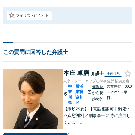
マイリストに入れる
この質問に回答した弁護士
本庄 卓磨
弁護士
神奈川県
東京スタートアップ法律事務所 横浜支店
神
横浜
横浜駅
営業時間：00:0
奈
市神
0~23:55（平
から徒
|
川
奈川
日）
歩5分
県
区
【来所不要】【電話相談可】離婚・
不貞慰謝料／刑事事件に特に注力し
ています。