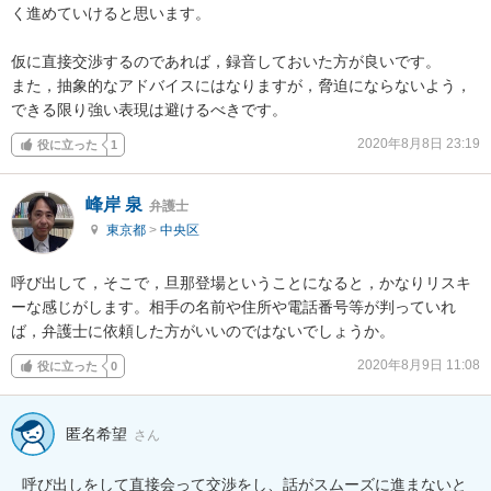
く進めていけると思います。

仮に直接交渉するのであれば，録音しておいた方が良いです。

また，抽象的なアドバイスにはなりますが，脅迫にならないよう，
できる限り強い表現は避けるべきです。
2020年8月8日 23:19
役に立った
1
峰岸 泉
弁護士
東京都
>
中央区
呼び出して，そこで，旦那登場ということになると，かなりリスキ
ーな感じがします。相手の名前や住所や電話番号等が判っていれ
ば，弁護士に依頼した方がいいのではないでしょうか。
2020年8月9日 11:08
役に立った
0
匿名希望
さん
呼び出しをして直接会って交渉をし、話がスムーズに進まないと