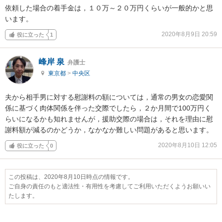
依頼した場合の着手金は，１０万～２０万円くらいが一般的かと思
います。
2020年8月9日 20:59
役に立った
1
峰岸 泉
弁護士
東京都
>
中央区
夫から相手男に対する慰謝料の額については，通常の男女の恋愛関
係に基づく肉体関係を伴った交際でしたら，２か月間で100万円く
らいになるかも知れませんが，援助交際の場合は，それを理由に慰
謝料額が減るのかどうか，なかなか難しい問題があると思います。
2020年8月10日 12:05
役に立った
0
この投稿は、2020年8月10日時点の情報です。
ご自身の責任のもと適法性・有用性を考慮してご利用いただくようお願いい
たします。