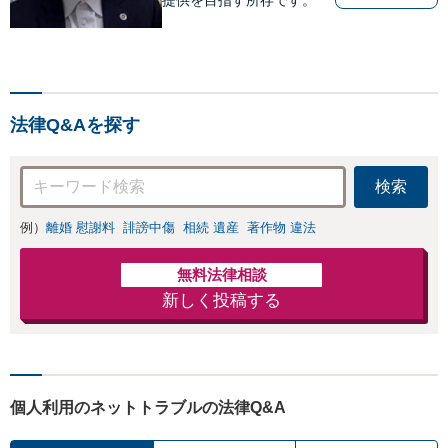
法律Q&Aを探す
検索
例）
離婚 慰謝料
誹謗中傷
相続 遺産
著作物 違法
無料法律相談
新しく投稿する
個人利用のネットトラブルの法律Q&A