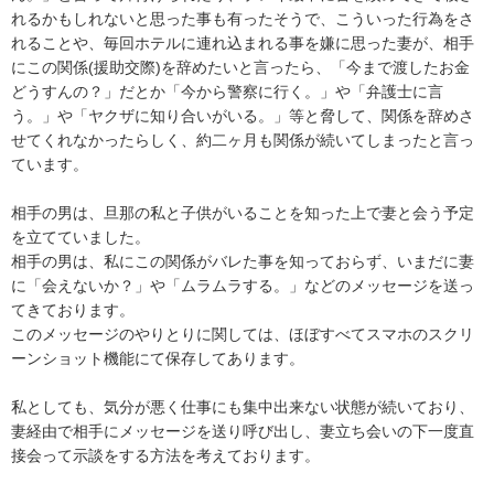
れるかもしれないと思った事も有ったそうで、こういった行為をさ
れることや、毎回ホテルに連れ込まれる事を嫌に思った妻が、相手
にこの関係(援助交際)を辞めたいと言ったら、「今まで渡したお金
どうすんの？」だとか「今から警察に行く。」や「弁護士に言
う。」や「ヤクザに知り合いがいる。」等と脅して、関係を辞めさ
せてくれなかったらしく、約二ヶ月も関係が続いてしまったと言っ
ています。

相手の男は、旦那の私と子供がいることを知った上で妻と会う予定
を立てていました。

相手の男は、私にこの関係がバレた事を知っておらず、いまだに妻
に「会えないか？」や「ムラムラする。」などのメッセージを送っ
てきております。

このメッセージのやりとりに関しては、ほぼすべてスマホのスクリ
ーンショット機能にて保存してあります。

私としても、気分が悪く仕事にも集中出来ない状態が続いており、
妻経由で相手にメッセージを送り呼び出し、妻立ち会いの下一度直
接会って示談をする方法を考えております。
