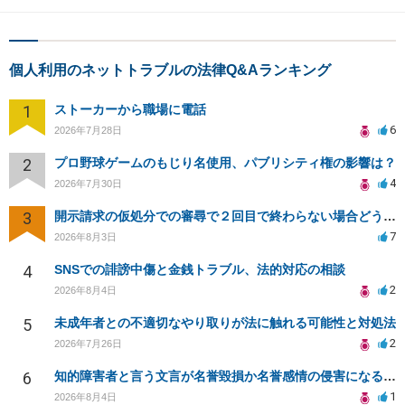
個人利用のネットトラブルの法律Q&Aランキング
1
ストーカーから職場に電話
6
2026年7月28日
2
プロ野球ゲームのもじり名使用、パブリシティ権の影響は？
4
2026年7月30日
3
開示請求の仮処分での審尋で２回目で終わらない場合どうしたらいいですか
7
2026年8月3日
4
SNSでの誹謗中傷と金銭トラブル、法的対応の相談
2
2026年8月4日
5
未成年者との不適切なやり取りが法に触れる可能性と対処法
2
2026年7月26日
6
知的障害者と言う文言が名誉毀損か名誉感情の侵害になるか教えてほしい。
1
2026年8月4日