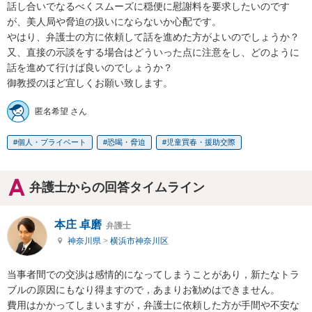
話し合いでなるべくスムーズに穏便に慰謝料を要求したいのです
が、美人局や脅迫の扱いにならないか心配です。

やはり、弁護士の方に依頼して話を進めた方がよいのでしょうか？

又、直接の示談をする場合はどういった点に注意をし、どのように
話を進めて行けば良いのでしょうか？

御教授のほど宜しくお願い致します。
匿名希望 さん
個人・プライベート
恐喝・脅迫
児童買春・援助交際
弁護士からの回答タイムライン
本庄 卓磨
弁護士
神奈川県
>
横浜市神奈川区
当事者間での交渉は感情的になってしまうことがあり，新たなトラ
ブルの原因にもなり得ますので，あまりお勧めはできません。

費用はかかってしまいますが，弁護士に依頼した方が手間や不安な