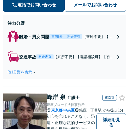
電話でお問い合わせ
メールでお問い合わせ
注力分野
離婚・男女問題
【来所不要】【電
事例6件
料金表有
話相談可】親権／
婚姻費用／不倫慰
謝料／別居などの
交通事故
【来所不要】【電話相談可】【初回
料金表有
争点を整理し、見
相談無料】治療中から、賠償額・過
通しと方針を提示
失割合・後遺障害の見通しを整理
します。
他1分野を表示
し、納得感ある解決を目指します。
峰岸 泉
弁護士
東京都
銀座ブロード法律事務所
東京都
中央区
銀座一丁目駅
から徒歩1分
|
初心を忘れることなく、迅
詳細を見
速・正確な法的サービスの
る
提供を目指す所存です。