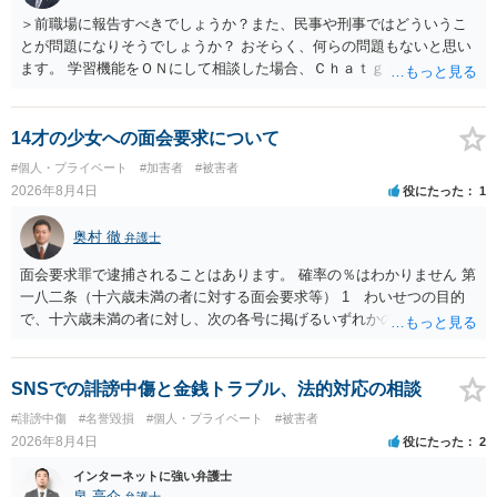
＞前職場に報告すべきでしょうか？また、民事や刑事ではどういうこ
とが問題になりそうでしょうか？ おそらく、何らの問題もないと思い
ます。 学習機能をＯＮにして相談した場合、Ｃｈａｔｇｐｔがｏｐｅ
ｎＡＩに相談内容を蓄積し、他の質問者への何らかの回答の際に参照
する可能性がありますが、個人名や会社名を特定していない限り、一
般論として抽象化されて回答に織り込まれる可能性が生じるにすぎま
14才の少女への面会要求について
せんので、その情報自体が、秘密情報に当たるとは思えませんし、名
#個人・プライベート
#加害者
#被害者
誉棄損として、個人や会社に対する誹謗中傷の不特定多数への公開に
2026年8月4日
役にたった
1
当たるとも思われません。 もちろん、誰がその内容をｃｈａｔｇｐｔ
に入力したかも第三者にしられることはないので、個人や会社の特定
奥村 徹
弁護士
をせずに書き込んだことで（おそらく特定して書き込んだとして
も）、相談者さんが刑事民事の責任に問われることはないでしょう。
面会要求罪で逮捕されることはあります。 確率の％はわかりません 第
私見ながらご参考まで。
一八二条（十六歳未満の者に対する面会要求等） 1 わいせつの目的
で、十六歳未満の者に対し、次の各号に掲げるいずれかの行為をした
者（当該十六歳未満の者が十三歳以上である場合については、その者
が生まれた日より五年以上前の日に生まれた者に限る。）は、一年以
下の拘禁刑又は五十万円以下の罰金に処する。 一 威迫し、偽計を用
SNSでの誹謗中傷と金銭トラブル、法的対応の相談
い又は誘惑して面会を要求すること。 二 拒まれたにもかかわらず、
#誹謗中傷
#名誉毀損
#個人・プライベート
#被害者
反復して面会を要求すること。 三 金銭その他の利益を供与し、又は
2026年8月4日
役にたった
2
その申込み若しくは約束をして面会を要求すること。 2前項の罪を犯
し、よってわいせつの目的で当該十六歳未満の者と面会をした者は、
インターネットに強い弁護士
二年以下の拘禁刑又は百万円以下の罰金に処する。
泉 亮介