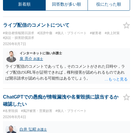
新着順
回答数が多い順
役にたった順
ライブ配信のコメントについて
#発信者情報開示請求
#誹謗中傷
#個人・プライベート
#被害者
#炎上対策
#訴訟・損害賠償請求
2026年8月7日
インターネットに強い弁護士
泉 亮介
弁護士
ライブ配信のコメントであっても，そのコメントがされた日時や，ラ
イブ配信のURL等が証明できれば，権利侵害が認められるものであれ
ば開示請求が認められる可能性はあるでしょう。
ChatGPTでの愚痴が情報漏洩や名誉毀損に該当するか
確認したい
#名誉毀損
#風評被害・営業妨害
#個人・プライベート
2026年8月4日
白井 弘昭
弁護士