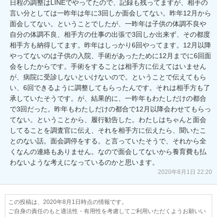
日程の調整はLINEでやってたので、記録も残ってますが、相手の
言い分としては一昨年は年に3回しか面会してない。昨年12月から
面会してない。ということでしたが、一昨年は子供の体調不良や
自分の体調不良、相手方の仕事の出張で3回しか出来ず、その都度
相手方も納得してます。昨年はしっかり6回やってます。12月以降
やってないのは子供の入院、手術があったために12月までに6回面
会をしたからです。手術をすることは相手方に伝えてはいません
が、病院に受診しないといけないので。ということで伝えてもら
い、6回できるように調整してもらったんです。それは相手方も了
承していたそうです。が、結果的に、一昨年もわたしだけの都合
で3回だった。昨年もわたしだけの都合で12月以降会わせてもらっ
てない。ということから、履行勧告した。わたしはちゃんと面会
してることを調査官に伝え、それを相手方に伝えたら、聞いたこ
とのない話。面会調停をする。と言っていたそうで、それから全
くなんの連絡もありません。なので面会してないから養育費も払
わないような考えになっているのかと思います。
2020年8月1日 22:20
この投稿は、2020年8月1日時点の情報です。
ご自身の責任のもと適法性・有用性を考慮してご利用いただくようお願いい