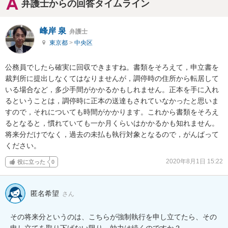
弁護士からの回答タイムライン
峰岸 泉
弁護士
東京都
>
中央区
公務員でしたら確実に回収できますね。書類をそろえて，申立書を
裁判所に提出しなくてはなりませんが，調停時の住所から転居して
いる場合など，多少手間がかかるかもしれません。正本を手に入れ
るということは，調停時に正本の送達もされていなかったと思いま
すので，それについても時間がかかります。これから書類をそろえ
るとなると，慣れていても一か月くらいはかかるかも知れません。
将来分だけでなく，過去の未払も執行対象となるので，がんばって
ください。
2020年8月1日 15:22
役に立った
0
匿名希望
さん
その将来分というのは、こちらが強制執行を申し立てたら、その
申し立てを取り下げない限り、効力は続くのですか？
