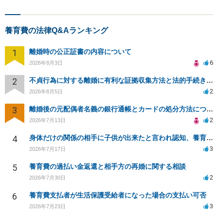
養育費の法律Q&Aランキング
1
離婚時の公正証書の内容について
6
2026年8月3日
2
不貞行為に対する離婚に有利な証拠収集方法と法的手続きについて
2
2026年8月5日
3
離婚後の元配偶者名義の銀行通帳とカードの処分方法について
2
2026年7月13日
4
身体だけの関係の相手に子供が出来たと言われ認知、養育費を要求されているが自身の子供か分からない
3
2026年7月17日
5
養育費の過払い金返還と相手方の再婚に関する相談
2
2026年7月30日
6
養育費支払者が生活保護受給者になった場合の支払い可否
3
2026年7月23日