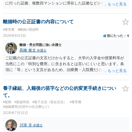
に行った証拠、複数回マンションに滞在した証拠などが有効です。 不
貞の証拠があれば、離婚をさらに有利に進める（離婚したい時期に離
婚する、慰謝料をとるなど）ことができると思われます。 ただし、不
貞発覚後、長期間同居を続けると、不貞を許したとの評価につながる
離婚時の公正証書の内容について
場合がありますので、ご注意ください。 以上、ご参考まで。
#養育費
#離婚の慰謝料
2026年8月3日
役にたった
6
離婚・男女問題に強い弁護士
髙橋 俊太
弁護士
ご記載の公正証書の文言だけからすると、大学の入学金や授業料等が
当然にこの「特別な費用」に含まれるとは言いにくいと思います。条
項に「等」という文言があるため、治療費・入院費だけに限定される
わけではありませんが、その前に「病気・事故に伴う費用」と明記さ
れていますので、通常は、病気や事故によって臨時に必要となった医
療費その他これに類する特別支出を念頭に置いた条項と読むのが自然
養子縁組、入籍後の苗字などの公的変更手続きについ
です。したがって、大学の入学金、授業料、受験費用などの教育費に
て。
ついてまで、「この条項があるから当然に半額を請求できる」とまで
#親権
#親族関係
#親子交流（面会交流）
#養育費
は言いにくいと思われます。なお、通常、大学進学費用をどこまで負
#婚姻費用(別居中の生活費など)
担すべきかについては、離婚時の合意内容のほか、子どもの年齢、大
2026年7月31日
学進学についての父母の認識、父母の学歴・収入・資産状況、進学先
や費用などを踏まえて個別に検討することになります。公正証書の他
川添 圭
弁護士
の条項において、養育費の終期についてどのように定められている