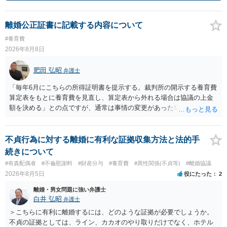
離婚公正証書に記載する内容について
#養育費
2026年8月8日
肥田 弘昭
弁護士
「毎年6月にこちらの所得証明書を提示する。裁判所の開示する養育費
算定表をもとに養育費を見直し、算定表から外れる場合は協議の上金
額を決める」との点ですが、通常は事情の変更があった場合に変更し
ますので妥当とまでは言えないかと思います。「養育費は当初予測出
来なかった事情の変更により双方協議の上増減出来る」と「通知義務
に勤務先」が含まれているので、私に収入が入った事は相手に通知が
不貞行為に対する離婚に有利な証拠収集方法と法的手
行く事になり、上記のような文言が無くても養育費の見直しは適宜出
続きについて
来るかと思うのですが違うのでしょうか？との点はそのとおりかと思
#有責配偶者
#不倫慰謝料
#財産分与
#養育費
#異性関係(不貞等)
#離婚協議
います。養育費は事情の変更があった場合に変更するので毎年見直す
2026年8月5日
役にたった
2
ことはあまりないです。ご参考にしてください。
離婚・男女問題に強い弁護士
白井 弘昭
弁護士
＞こちらに有利に離婚するには、どのような証拠が必要でしょうか。
不貞の証拠としては、ライン、カカオのやり取りだけでなく、ホテル