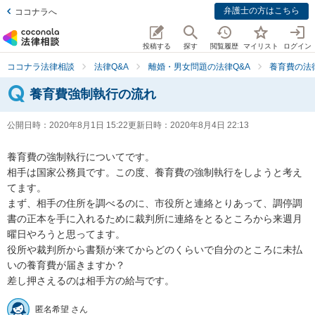
弁護士の方はこちら
ココナラへ
投稿する
探す
閲覧履歴
マイリスト
ログイン
ココナラ法律相談
法律Q&A
離婚・男女問題の法律Q&A
養育費の法
養育費強制執行の流れ
公開日時：
2020年8月1日 15:22
更新日時：
2020年8月4日 22:13
養育費の強制執行についてです。

相手は国家公務員です。この度、養育費の強制執行をしようと考え
てます。

まず、相手の住所を調べるのに、市役所と連絡とりあって、調停調
書の正本を手に入れるために裁判所に連絡をとるところから来週月
曜日やろうと思ってます。

役所や裁判所から書類が来てからどのくらいで自分のところに未払
いの養育費が届きますか？

差し押さえるのは相手方の給与です。
匿名希望 さん