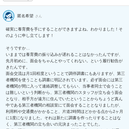
匿名希望
さん
確実に養育費を手にすることができますよね。わかりました！そ
のように申し立てします！

そうですか…

いままでは養育費の振り込みが遅れることはなかったんですが、
先月初めに、面会をちゃんとやってくれない。という履行勧告が
きたんです。

面会交流は月1回程度ということで調停調書にもありますが、第三
者機関を使うことも調書に明記されています。必ず面会には第三
者機関が間に入って連絡調整してもらい、当事者同士で会うこと
は難しいという判断から、第三者機関のスタッフが立ち会う面会
となり、相手方が遠方に住んでいたということからちょうど真ん
中である第三者機関の相談室にて面会することとなりましたが、
利用料や交通費がかかること、片道2時間ほどかかる点から2ヶ月
に1度になりました。それは新たに調書を作ったりすることはな
く、第三者機関の立ち合いの元決まったことでした。
