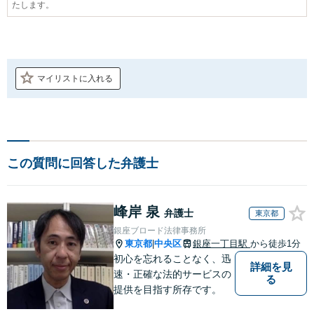
たします。
マイリストに入れる
この質問に回答した弁護士
峰岸 泉
弁護士
東京都
銀座ブロード法律事務所
東京都
中央区
銀座一丁目駅
から徒歩1分
|
初心を忘れることなく、迅
詳細を見
速・正確な法的サービスの
る
提供を目指す所存です。