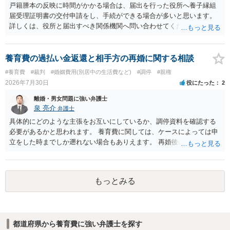
か、大学進学に関する定めの有無、「教育費」「進学費用」に関する
戸籍謄本の反映に時間がかかる場合は、届出を行った役所へ養子縁組
定めの有無等について確認する必要があると考えられます。
届受理証明書の交付申請をし、手続ができる場合が多いと思います。
詳しくは、役所と届出すべき関係機関へ問い合わせてください。
養育費の過払い金返還と相手方の再婚に関する相談
#養育費
#裁判
#婚姻費用(別居中の生活費など)
#調停
#親権
2026年7月30日
役にたった
2
離婚・男女問題に強い弁護士
泉 亮介
弁護士
具体的にどのような主張をお互いにしているか、調停資料を確認する
必要があるかと思われます。 養育費に関しては、ケースによっては申
立をした時までしか遡れない場合もありえます。 再婚後の相手方の行
動がどのようなものであったのかも重要であるため、相手が再婚後の
養育費に関するやりとり等があればそちらについても確認する必要が
あるでしょう。 公開相談の場での回答よりも個別に弁護士にご相談さ
もっとみる
れることをお勧めいたします。
都道府県から養育費に強い弁護士を探す