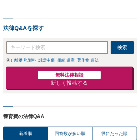
法律Q&Aを探す
検索
例）
離婚 慰謝料
誹謗中傷
相続 遺産
著作物 違法
無料法律相談
新しく投稿する
養育費の法律Q&A
新着順
回答数が多い順
役にたった順