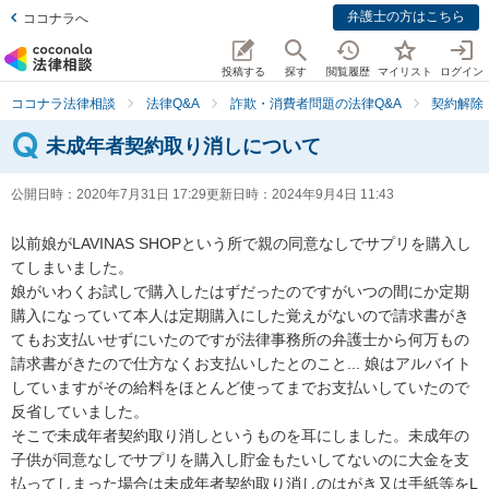
弁護士の方はこちら
ココナラへ
投稿する
探す
閲覧履歴
マイリスト
ログイン
ココナラ法律相談
法律Q&A
詐欺・消費者問題の法律Q&A
契約解除
未成年者契約取り消しについて
公開日時：
2020年7月31日 17:29
更新日時：
2024年9月4日 11:43
以前娘がLAVINAS SHOPという所で親の同意なしでサプリを購入し
てしまいました。

娘がいわくお試しで購入したはずだったのですがいつの間にか定期
購入になっていて本人は定期購入にした覚えがないので請求書がき
てもお支払いせずにいたのですが法律事務所の弁護士から何万もの
請求書がきたので仕方なくお支払いしたとのこと... 娘はアルバイト
していますがその給料をほとんど使ってまでお支払いしていたので
反省していました。

そこで未成年者契約取り消しというものを耳にしました。未成年の
子供が同意なしでサプリを購入し貯金もたいしてないのに大金を支
払ってしまった場合は未成年者契約取り消しのはがき又は手紙等をL