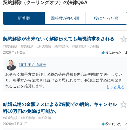
契約解除（クーリングオフ）の法律Q&A
新着順
回答数が多い順
役にたった順
契約解除が出来ないく解除伝えても無視請求をされる
#契約解除・契約取消
#悪徳商法
#架空請求
#高額請求への対応
2026年8月2日
役にたった
2
稲井 要介
弁護士
おそらく相手方に弁護士名義の受任通知を内容証明郵便で送付しない
と、相手方から請求され続けると思われます。弁護士に早めに相談さ
れることを推奨します。
結婚式場の金額ミスによる2週間での解約。キャンセル
料10万円の免除は可能か。
#返金請求
#契約解除・契約取消
2026年7月31日
役にたった
2