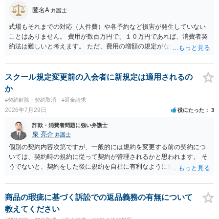
匿名A
弁護士
式場もそれまでの対応（人件費）や各予約など損害が発生していない
ことはありません。 費用が数百万円で、１０万円であれば、消費者契
約法は難しいと考えます。 ただ、費用の増額の規定がなかったのに増
額するのは契約違反ですので、増額に応じずに契約を維持すればよい
ということになり、解約するのは理由がないことになります。
スクール規定変更前の入会者に新規定は適用されるの
か
#契約解除・契約取消
#返金請求
2026年7月29日
役にたった
3
詐欺・消費者問題に強い弁護士
泉 亮介
弁護士
個別の契約内容次第ですが、一般的には規約を変更する前の契約につ
いては、契約時の規約に従って契約が管理されるかと思われます。 そ
うでないと、契約をした後に規約を自社に有利なように変更し、それ
を従前の顧客にも適用するということが認められてしまい不合理とな
る場合があるかと思われます。
商品の瑕疵に基づく訴訟での返品義務の有無について
教えてください