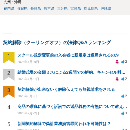
九州・沖縄
福岡県
佐賀県
長崎県
熊本県
大分県
宮崎県
鹿児島県
沖縄県
契約解除（クーリングオフ）の法律Q&Aランキング
1
スクール規定変更前の入会者に新規定は適用されるのか
3
2026年7月29日
2
結婚式場の金額ミスによる2週間での解約。キャンセル料10万円の免除は可能か。
2
2026年7月31日
3
契約解除が出来ないく解除伝えても無視請求をされる
2
2026年8月2日
4
商品の瑕疵に基づく訴訟での返品義務の有無について教えてください
1
2026年7月22日
5
新聞契約解除で偽計業務妨害罪問われる可能性は？