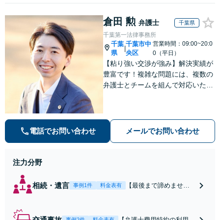
倉田 勲
弁護士
千葉県
千葉第一法律事務所
千葉
千葉市中
営業時間：09:00~20:0
|
県
央区
0（平日）
【粘り強い交渉が強み】解決実績が
豊富です！複雑な問題には、複数の
弁護士とチームを組んで対応いたし
ます。【安心・分かりやすい料金体
系】些細なお悩みにも、丁寧に寄り
添い、不安を軽減します。まずはお
気軽にご相談ください。
電話でお問い合わせ
メールでお問い合わせ
注力分野
相続・遺言
【最後まで諦めませ
事例1件
料金表有
ん】親族間の交渉、複
雑な手続き、全て対応
します！不利な条件で
交通事故
【弁護士費用特約の利用＆
事例2件
料金表有