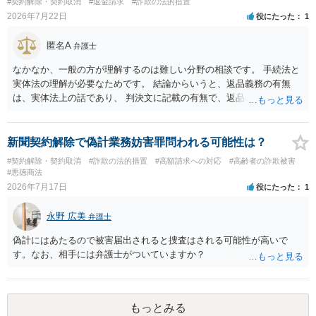
#契約解除・契約取消
#返金請求
#詐欺の法的措置
2026年7月22日
役にたった
1
匿名A
弁護士
なかなか、一般の方が理解するのは難しい分野の相談です。 手続法と
実体法の理解が必要なためです。 結論からいうと、返品義務の有無
は、実体法上の話であり、 判決文に記載の有無で、返品義務の有無が
左右されることはありません。 ただし、「原告は被告に対し商品を返
品せよ」と判決文に書かれていなくても、 全額支払い判決の前提とし
て、契約不適合責任を理由に契約を解除してれば、 原状回復義務とし
新聞契約解除で偽計業務妨害罪問われる可能性は？
て、相談者さんは、商品の返品義務を負うことになります。 ただし、
#契約解除・契約取消
#詐欺の法的措置
#高額請求への対応
#高齢者の詐欺被害
訴訟上何等かの形で、返品義務の有無が争われ争点化していたが、 結
#悪徳商法
論として、返品義務が存在しないというような判断が判決理由中で下
2026年7月17日
役にたった
1
されていれば、 相手は返品請求を再度主張できない可能性はあります
（信義則による主張制限）。
永野 広美
弁護士
偽計にはあたるので被害届出されると捜査はされる可能性が高いで
す。なお、相手には弁護士がついていますか？
もっとみる