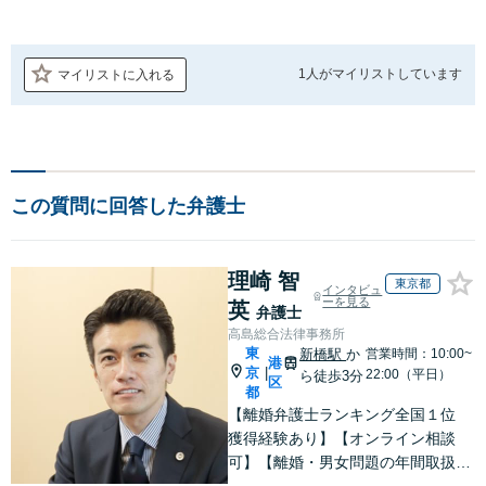
1人が
マイリストしています
マイリストに入れる
この質問に回答した弁護士
理崎 智
東京都
インタビュ
ーを見る
英
弁護士
高島総合法律事務所
東
新橋駅
か
営業時間：10:00~
港
京
|
22:00（平日）
ら徒歩3分
区
都
【離婚弁護士ランキング全国１位
獲得経験あり】【オンライン相談
可】【離婚・男女問題の年間取扱件
数100件以上】 離婚や男女問題で泣