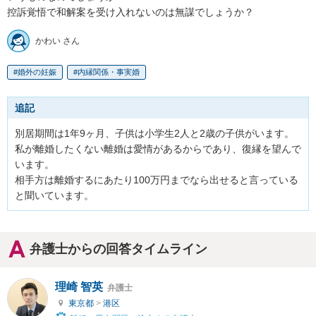
控訴覚悟で和解案を受け入れないのは無謀でしょうか？
かわい さん
婚外の妊娠
内縁関係・事実婚
追記
別居期間は1年9ヶ月、子供は小学生2人と2歳の子供がいます。

私が離婚したくない離婚は愛情があるからであり、復縁を望んで
います。

相手方は離婚するにあたり100万円までなら出せると言っている
と聞いています。
弁護士からの回答タイムライン
理崎 智英
弁護士
東京都
>
港区