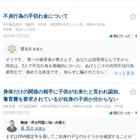
いかと思います
不貞行為の手切れ金について
#不倫慰謝料
#裁判
#中絶
#慰謝料請求したい側
#婚外の妊娠
#恐喝・脅迫への対応
2026年7月21日
役にたった
3
匿名A
弁護士
そうです。 第一の被害者が奥さんで、あなたは加害者なんですから。
現在は、2人で不法行為を積極的にやった、あげくにその共同不法行為
者同士で、揉めてる状況です。 知らずに騙されたならともか
く・・・。 それでも経緯を考えれば多少は、その男よりは同情できる
というだけですから。
身体だけの関係の相手に子供が出来たと言われ認知、
養育費を要求されているが自身の子供か分からない
#養育費
#不倫慰謝料
#異性関係(不貞等)
#婚外の妊娠
#子の認知
#中絶
2026年7月17日
役にたった
3
離婚・男女問題に強い弁護士
泉 亮介
弁護士
まずはDNA鑑定等を通してご自身の子なのかどうかを確認することが