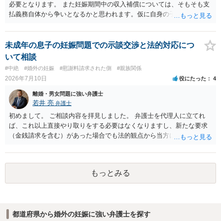
必要となります。 また妊娠期間中の収入補償については、そもそも支
払義務自体から争いとなるかと思われます。仮に自身の子であったと
して、そのことから当然に補償義務が発生するものではありません。
相手に弁護士がついているということであれば、依頼をするかしない
かは別として一度ご自身も個別に弁護士に相談をされたほうが良いで
未成年の息子の妊娠問題での示談交渉と法的対応につ
しょう。
いて相談
#中絶
#婚外の妊娠
#慰謝料請求された側
#親族関係
2026年7月10日
役にたった
4
離婚・男女問題に強い弁護士
若井 亮
弁護士
初めまして。 ご相談内容を拝見しました。 弁護士を代理人に立てれ
ば、これ以上直接やり取りをする必要はなくなりますし、新たな要求
（金銭請求を含む）があった場合でも法的観点から当方に支払うべき
義務があるのかを精査し、回答することができます。 代理人を立てな
いのであれば、基本的にはご自身で対応していくことになります。 こ
れ以上の要求を回避するためには、合意内容を書面しておくことで
もっとみる
す。 特に重要な点としては、合意事項以外には貸し借りが無いことを
確認する条項（清算条項）をきちんと盛り込んでおくことです。 お金
を払うにしても、紛争が蒸し返されないよう、合意書を作成して取り
交わすようにしてください。
都道府県から婚外の妊娠に強い弁護士を探す