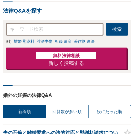
「離婚」「遺産」「不動
法律Q&Aを探す
産」問題に注力してます。
検索
例）
離婚 慰謝料
誹謗中傷
相続 遺産
著作物 違法
無料法律相談
新しく投稿する
婚外の妊娠の法律Q&A
新着順
回答数が多い順
役にたった順
夫の不倫と離婚要求への法的対応と慰謝料請求につい