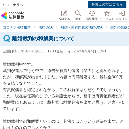
弁護士の方はこちら
ココナラへ
投稿する
探す
閲覧履歴
マイリスト
ログイン
ココナラ法律相談
法律Q&A
離婚・男女問題の法律Q&A
婚外の妊娠
離婚裁判の和解案について
公開日時：
2018年10月11日 12:11
更新日時：
2024年9月4日 11:43
離婚裁判中です。

裁判が進んで行く中で、原告が有責配偶者（暴力）と認められまし
たが、和解案が出されました。内容は円満離婚する。解決金300万
を支払うなどでした。

有責配偶者と認定されながら、この和解案はなぜなのでしょうか。

また、現在委任契約している弁護士からは、相手は有責配偶者だが
和解案にもあるように、裁判官は離婚判決を出すと思う。と言われ
ています。

離婚裁判での和解案というのは、判決ではこういう判決を出す、と
いうものなのでしょうか？
