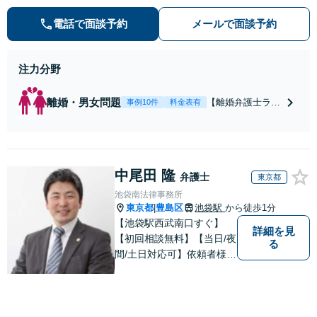
き寝入りしたくないという方は是非
電話で面談予約
メールで面談予約
ご相談ください。
注力分野
離婚・男女問題
【離婚弁護士ラン
事例10件
料金表有
キング全国１位
獲得経験あり】
【初回相談料１時
間１万１０００
中尾田 隆
円】【離婚・不倫
弁護士
東京都
問題に特化／実績
池袋南法律事務所
多数】財産分与、
東京都
豊島区
池袋駅
から徒歩1分
|
慰謝料、養育費等
【池袋駅西武南口すぐ】
で金銭的に満足で
詳細を見
【初回相談無料】【当日/夜
る
きる解決を目指し
間/土日対応可】依頼者様の
ます。
お気持ちを何より大切にし
ております。まずは気軽に
無料相談で皆様の「本当の
声」をお聞かせください。