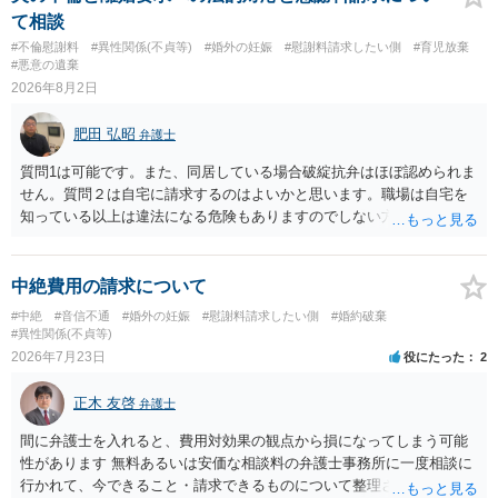
て相談
#不倫慰謝料
#異性関係(不貞等)
#婚外の妊娠
#慰謝料請求したい側
#育児放棄
#悪意の遺棄
2026年8月2日
肥田 弘昭
弁護士
質問1は可能です。また、同居している場合破綻抗弁はほぼ認められま
せん。質問２は自宅に請求するのはよいかと思います。職場は自宅を
知っている以上は違法になる危険もありますのでしない方が良いで
す。質問３は可能かと思います。質問４は悪意の遺棄などに該当する
かと思います。有責配偶者ですので相手方からの離婚は拒否しても仮
に訴訟されても法的に成立しません。質問５は認知すると養育費支払
中絶費用の請求について
い、相続権が発生します。合意があれば法的に可能ですが法律で強制
#中絶
#音信不通
#婚外の妊娠
#慰謝料請求したい側
#婚約破棄
することはできません。質問６は可能です。質問７は不貞行為の写真
#異性関係(不貞等)
データ（ハメ撮り）、第三者撮影の腕組み写真、夫の自白録音まであ
2026年7月23日
役にたった
2
るのであれば十分かと思います。ご参考にしてください。
正木 友啓
弁護士
間に弁護士を入れると、費用対効果の観点から損になってしまう可能
性があります 無料あるいは安価な相談料の弁護士事務所に一度相談に
行かれて、今できること・請求できるものについて整理されるのがよ