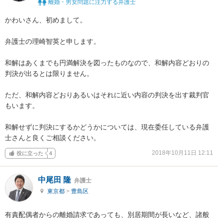
離婚・男女問題に注力する弁護士
かわいさん、初めまして。

弁護士の理崎智英と申します。

和解はあくまでも円満解決を図ったものなので、和解内容どおりの
判決が出るとは限りません。

ただ、和解内容どおりあるいはそれに近い内容の判決を出す裁判官
もいます。

和解せずに判決にするかどうかについては、現在委任している弁護
士さんと良くご相談ください。
2018年10月11日 12:11
役に立った
4
中尾田 隆
弁護士
東京都
>
豊島区
有責配偶者からの離婚請求であっても、別居期間が長いなど、諸般