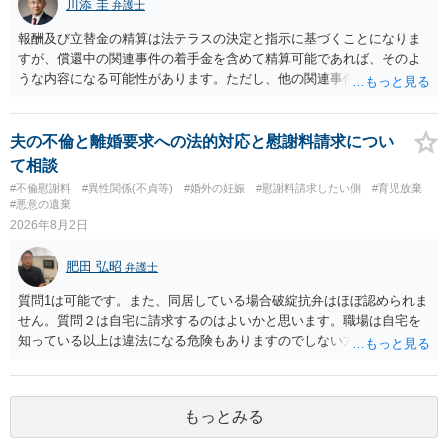
川添 圭
弁護士
う。慰謝料請求としては証拠として使えることが前提であり，その価
値と夫との関係との均衡のように思います。 ③行政書士に委任をして
報酬及び立替金の精算は法テラスの決定と指示に基づくことになりま
いるのであれば，どのような内容の委任なのか不明ですが，その行政
すが、償還中の関連事件の着手金を含めて精算可能であれば、そのよ
書士との協議になると思います。請求するか，訴訟にするか，その点
うな内容になる可能性があります。ただし、他の関連事件でも相手方
の見極めや，相手方は性交類似行為は認めているのか，それさえも否
から金銭を取得できる場合には個別に考える場合もあります。個別事
定しているのかによって，考え方・進め方は変わってくると思いま
情によって対応が違いますので、法テラスへお尋ねいただいた方が確
す。 ④性交類似行為を認めているにもかかわらず支払を拒否するので
実です。
夫の不倫と離婚要求への法的対応と慰謝料請求につい
あれば，本人（行政書士でも同じだと思います。）への対応ではあま
て相談
り変わらないように思います。減額で折り合えるなら本人様の交渉で
#不倫慰謝料
#異性関係(不貞等)
#婚外の妊娠
#慰謝料請求したい側
#育児放棄
もよいように思いますが，ゼロかどうかの観点であれば，訴訟に進む
#悪意の遺棄
しかなくなるようにも思います。そうしますと，お近くの弁護士に相
2026年8月2日
談して進めることを検討した方がよいようにも思います。
肥田 弘昭
弁護士
質問1は可能です。また、同居している場合破綻抗弁はほぼ認められま
せん。質問２は自宅に請求するのはよいかと思います。職場は自宅を
知っている以上は違法になる危険もありますのでしない方が良いで
す。質問３は可能かと思います。質問４は悪意の遺棄などに該当する
かと思います。有責配偶者ですので相手方からの離婚は拒否しても仮
に訴訟されても法的に成立しません。質問５は認知すると養育費支払
もっとみる
い、相続権が発生します。合意があれば法的に可能ですが法律で強制
することはできません。質問６は可能です。質問７は不貞行為の写真