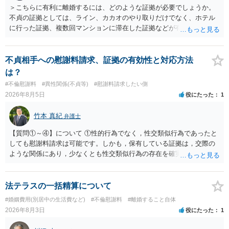
＞こちらに有利に離婚するには、どのような証拠が必要でしょうか。
不貞の証拠としては、ライン、カカオのやり取りだけでなく、ホテル
に行った証拠、複数回マンションに滞在した証拠などが有効です。 不
貞の証拠があれば、離婚をさらに有利に進める（離婚したい時期に離
婚する、慰謝料をとるなど）ことができると思われます。 ただし、不
貞発覚後、長期間同居を続けると、不貞を許したとの評価につながる
不貞相手への慰謝料請求、証拠の有効性と対応方法
場合がありますので、ご注意ください。 以上、ご参考まで。
は？
#不倫慰謝料
#異性関係(不貞等)
#慰謝料請求したい側
2026年8月5日
役にたった
1
竹本 真紀
弁護士
【質問①～④】について ①性的行為でなく，性交類似行為であったと
しても慰謝料請求は可能です。しかも，保有している証拠は，交際の
ような関係にあり，少なくとも性交類似行為の存在を確実に証明でき
るものです（裏を返せば，証拠で認められる範囲でしか認めていない
ことを窺わせるものです。）。ですから，慰謝料請求を進めることで
よいと思います。 ただ．慰謝料額については，婚姻破綻に至っていな
法テラスの一括精算について
いとして，この点を考慮されることになるかもしれません。 ②夫との
#婚姻費用(別居中の生活費など)
#不倫慰謝料
#離婚すること自体
今後のことを考えて書いてもらうか否かを検討するのがよいと思いま
2026年8月3日
役にたった
1
す。今ある証拠以上のことを証明（証明力を強めることも含む）でき
るのであれば，前向きに検討を進めるという考え方でもよいでしょ