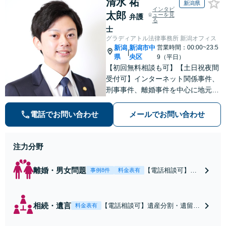
清水 祐
新潟県
インタビ
太郎
ューを見
弁護
る
士
グラディアトル法律事務所 新潟オフィス
新潟
新潟市中
営業時間：00:00~23:5
|
県
央区
9（平日）
【初回無料相談も可】【土日祝夜間
受付可】インターネット関係事件、
刑事事件、離婚事件を中心に地元新
潟で弁護士業一筋。若さと誠意と情
熱を胸に、依頼者様と真正面から向
電話でお問い合わせ
メールでお問い合わせ
き合います。
注力分野
離婚・男女問題
【電話相談可】不
事例8件
料金表有
倫・浮気の慰謝料
請求・財産分与・
養育費・親権等、
相続・遺言
【電話相談可】遺産分割・遺留
料金表有
離婚に関するご相
分・遺言書作成など相続全般をめ
談はおまかせくだ
ぐるご相談をお受けしておりま