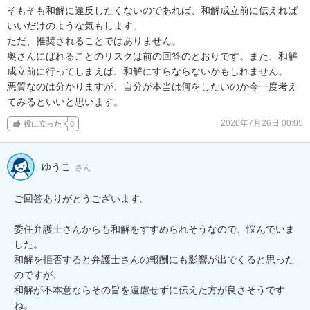
そもそも和解に違反したくないのであれば、和解成立前に伝えれば
いいだけのような気もします。

ただ、推奨されることではありません。

奥さんにばれることのリスクは前の回答のとおりです。また、和解
成立前に行ってしまえば、和解にすらならないかもしれません。

悪質なのは分かりますが、自分が本当は何をしたいのか今一度考え
てみるといいと思います。
2020年7月26日 00:05
役に立った
0
ゆうこ
さん
ご回答ありがとうございます。

委任弁護士さんからも和解をすすめられそうなので、悩んでいま
した。

和解を拒否すると弁護士さんの報酬にも影響が出でくると思った
のですが、

和解が不本意ならその旨を遠慮せずに伝えた方が良さそうです
ね。
