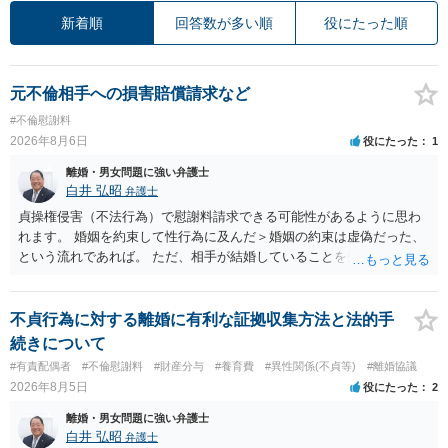
新着順
回答数が多い順
役にたった順
元不倫相手への損害賠償請求など
#不倫慰謝料
2026年8月6日
役にたった
1
離婚・男女問題に強い弁護士
白井 弘昭
弁護士
貞操権侵害（不法行為）で慰謝料請求できる可能性があるように思わ
れます。 婚姻を約束して性行為に及んだ＞婚姻の約束は虚偽だった、
という流れであれば。 ただ、相手が結婚していることを知って行為に
及んでいるのであれば、婚姻できないことについて相談者さんの帰責
性も認められそうですので、あまり慰謝料は高額にならないように思
われます。 一度、最寄りの弁護士に相談してみてください。
不貞行為に対する離婚に有利な証拠収集方法と法的手
続きについて
#有責配偶者
#不倫慰謝料
#財産分与
#養育費
#異性関係(不貞等)
#離婚協議
2026年8月5日
役にたった
2
離婚・男女問題に強い弁護士
白井 弘昭
弁護士