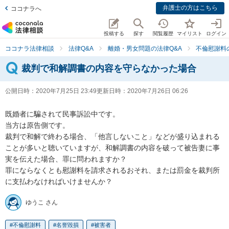
弁護士の方はこちら
ココナラへ
投稿する
探す
閲覧履歴
マイリスト
ログイン
ココナラ法律相談
法律Q&A
離婚・男女問題の法律Q&A
不倫慰謝料
裁判で和解調書の内容を守らなかった場合
公開日時：
2020年7月25日 23:49
更新日時：
2020年7月26日 06:26
既婚者に騙されて民事訴訟中です。

当方は原告側です。

裁判で和解で終わる場合、「他言しないこと」などが盛り込まれる
ことが多いと聴いていますが、和解調書の内容を破って被告妻に事
実を伝えた場合、罪に問われますか？

罪にならなくとも慰謝料を請求されるおそれ、または罰金を裁判所
に支払わなければいけませんか？
ゆうこ さん
不倫慰謝料
名誉毀損
被害者