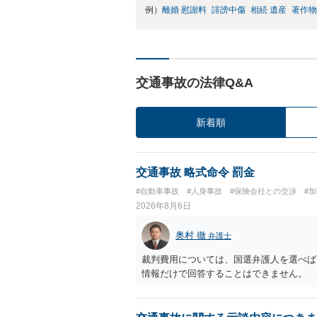
例）
離婚 慰謝料
誹謗中傷
相続 遺産
著作物
交通事故の法律Q&A
新着順
交通事故 略式命令 罰金
#自動車事故
#人身事故
#保険会社との交渉
#
2026年8月6日
奥村 徹
弁護士
裁判費用については、国選弁護人を選べば
情報だけで回答することはできません。