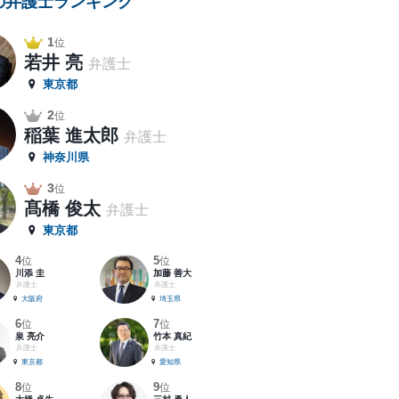
の弁護士ランキング
1
位
若井 亮
弁護士
東京都
2
位
稲葉 進太郎
弁護士
神奈川県
3
位
髙橋 俊太
弁護士
東京都
4
5
位
位
川添 圭
加藤 善大
弁護士
弁護士
大阪府
埼玉県
6
7
位
位
泉 亮介
竹本 真紀
弁護士
弁護士
東京都
愛知県
8
9
位
位