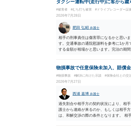
タクシー運転中(走行中)に客から蹴
#被害者
#むち打ち被害
#ドライブレコーダー証
2026年7月28日
肥田 弘昭
弁護士
相手の刑事責任は傷害罪になるかと思いま
す。交通事故の通院慰謝料を参考に1か月
する金額が相場かと思います。完治の期間
てください。
物損事故で任意保険未加入、賠償金
#物損事故
#解決に向けた示談
#保険会社との交
2026年7月27日
西浦 嘉博
弁護士
過失割合や相手方の契約状況により、相手
護士から連絡が来るのか、もしくは相手方
は、和解交渉の際の条件となります。 相
すれば、和解は可能です。 他方で合意し
に、交渉の方向性につき、最寄りの法律事