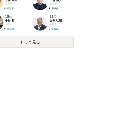
大橋 卓生
三村 勇人
弁護士
弁護士
東京都
東京都
10
11
位
位
小杉 和
白井 弘昭
弁護士
弁護士
京都府
愛知県
もっと見る