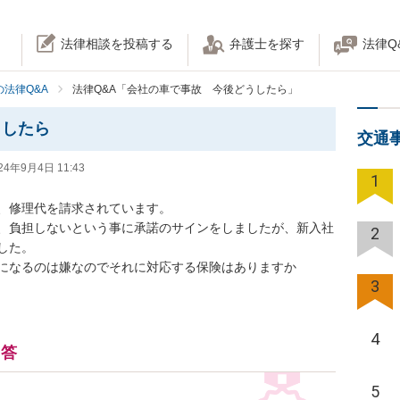
法律相談を投稿する
弁護士を探す
法律Q
法律Q&A
法律Q&A「会社の車で事故 今後どうしたら」
うしたら
交通
24年9月4日 11:43
1
修理代を請求されています。

、負担しないという事に承諾のサインをしましたが、新入社
2
。

3
4
回答
5