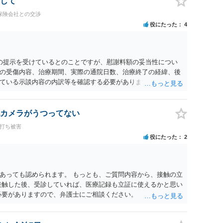
して
保険会社との交渉
役にたった
4
0円の提示を受けているとのことですが、慰謝料額の妥当性につい
の受傷内容、治療期間、実際の通院日数、治療終了の経緯、後
ている示談内容の内訳等を確認する必要があります。保険会社
士が介入することにより増額を検討できる場合がありますの
護士に個別に相談することをお勧めいたします。 ・相手方保険
・叔母様の診断名、けがの内容 ・治療開始日及び治療終了日 ・
カメラがうつってない
っているか ・叔母様ご本人やご家族等が加入している保険に、
ち打ち被害
付帯しているか なお、被害者は叔母様ご本人となりますので、
役にたった
2
の依頼意思等を確認する必要があります。日本語での十分な意
たりのご事情も踏まえて、依頼意思の確認方法等を検討する必
あっても認められます。 もっとも、ご質問内容から、接触の立
接触した後、受診していれば、医療記録も立証に使えるかと思い
必要がありますので、弁護士にご相談ください。