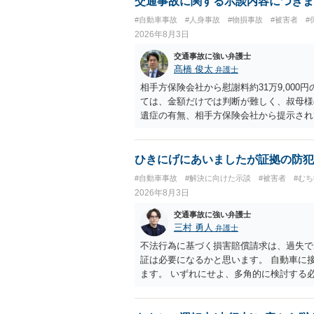
交通事故に関する示談内容につきま
#自動車事故
#人身事故
#物損事故
#被害者
#
2026年8月3日
交通事故に強い弁護士
髙橋 俊太
弁護士
相手方保険会社から慰謝料約31万9,00
ては、金額だけでは判断が難しく、叔母様
遺症の有無、相手方保険会社から提示され
から提示される慰謝料額については、弁護
で、以下の資料・情報を準備した上で、弁
会社から届いている示談金額の提示書類 
ひきにげにあいましたが証拠の防犯
入院の有無、通院回数 ・現在も症状が残
#自動車事故
#解決に向けた示談
#被害者
#む
今回の事故で利用できる弁護士費用特約が
2026年8月3日
弁護士が受任する場合には、叔母様ご本人
思疎通が難しいとのことですので、そのあ
交通事故に強い弁護士
要があると思われます。
三村 勇人
弁護士
不法行為に基づく損害賠償請求は、過失で
証は必要になるかと思います。 自動車に
ます。 いずれにせよ、多角的に検討する