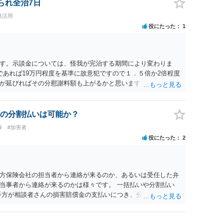
られ全治7日
拠活用
役にたった
1
す。示談金については、怪我が完治する期間により変わりま
であれば19万円程度を基準に故意犯ですので１．５倍か2倍程度
が延びればその分慰謝料額も上がるかと思います。ご参考にし
の分割払いは可能か？
渉
#加害者
役にたった
2
方保険会社の担当者から連絡が来るのか、あるいは受任した弁
当事者から連絡が来るのかは様々です。 一括払いや分割払い
手方が相談者さんの損害賠償金の支払いにつき、分割払いに合意
なければ和解できないことになります。 今後の見通しを知る為
務所で相談だけでもされることも検討ください。