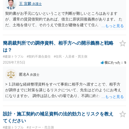
王 宣麟
弁護士
契約書がお手元にないということで判断が難しいところはあります
が、通常の賃貸借契約であれば、借主に原状回復義務があります。 た
だ、土地を借りて、そのうえで借主が建物を建てて住んでいたケース
とは異なり、地付き一戸建て住宅（貸主所有）自体を賃借していたの
であれば、建物を収去して土地を明渡す義務は原則生じないはずで
す。 その後、建物を平屋に立て替えた場合であっても、貸主の承諾を
簡易裁判所での調停資料、相手方への開示義務と戦略
得ているのであれば、単純に費用を捻出した側に平屋の所有権が帰属
は？
する、という話になるわけでもないように思います。 そのため、現
#建築トラブル
#契約不適合責任
#住民・入居者・買主側
状、解体費用を負担することが明確な案件ではないため、まずは相手
2026年7月5日
役にたった
5
に請求の根拠（なぜ当方が平屋の解体費用を負担しなければならない
のか）を確認されてみてはいかがでしょうか。
匿名A
弁護士
> 1.詳細な経緯整理資料をすべて事前に相手方へ渡すことで、相手方
が調停までに対策を講じるリスクについて、先生はどのようにお考え
になりますか。 調停は話し合いの場であり、不調に終われば訴訟で解
決せざるを得ません。 訴訟では「裁判所にだけ資料を見せる」などと
いう姑息な手段は使えませんし、公平かつ納得のできる解決というの
は、当事者と裁判所が同じ主張と証拠関係を踏まえた上で初めて実現
設計・施工契約の補足資料の法的効力とリスクを教え
できるものだと考えます。 > 2.また、開示する範囲や内容の見せ方に
てください
ついて、何か工夫できる点があればご教示いただけますでしょうか。
#建築トラブル
#オーナー・売主側