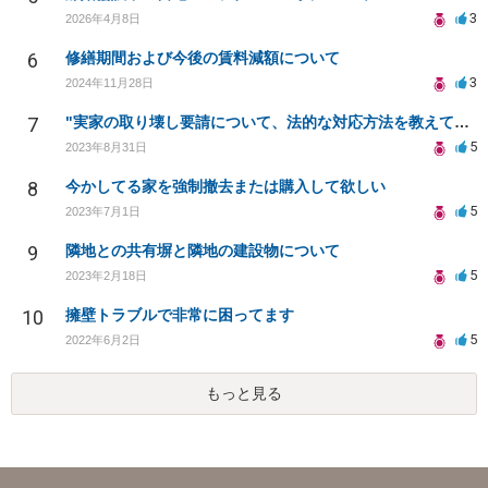
3
2026年4月8日
6
修繕期間および今後の賃料減額について
3
2024年11月28日
7
"実家の取り壊し要請について、法的な対応方法を教えてください"
5
2023年8月31日
8
今かしてる家を強制撤去または購入して欲しい
5
2023年7月1日
9
隣地との共有塀と隣地の建設物について
5
2023年2月18日
10
擁壁トラブルで非常に困ってます
5
2022年6月2日
もっと見る