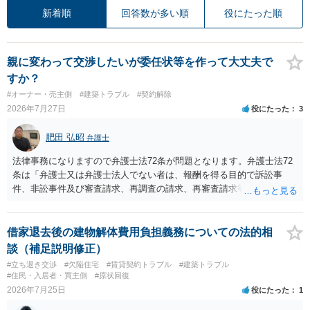
新着順
回答数が多い順
役にたった順
親に変わって交渉したいが委任状等を作って大丈夫で
すか？
#オーナー・売主側
#建築トラブル
#契約解除
2026年7月27日
役にたった
3
肥田 弘昭
弁護士
法律事務になりますので弁護士法72条が問題となります。弁護士法72
条は「弁護士又は弁護士法人でない者は、報酬を得る目的で訴訟事
件、非訟事件及び審査請求、再調査の請求、再審査請求等行政庁に対
する不服申立事件その他一般の法律事件に関して鑑定、代理、仲裁若
しくは和解その他の法律事務を取り扱い、又はこれらの周旋をするこ
とを業とすることができない。ただし、この法律又は他の法律に別段
借家退去後の建物解体費用負担義務についての法的相
の定めがある場合は、この限りでない。」とのことから、報酬を得る
談（補足説明修正）
目的がないのであれば適法です。なぜなら、弁護士法72条に違反しな
#立ち退き交渉
#欠陥住宅
#賃貸契約トラブル
#建築トラブル
いのであれば、委任については無償で委任者が受任者に委任できるか
#住民・入居者・買主側
#原状回復
らです。ご参考にしてください。
2026年7月25日
役にたった
1