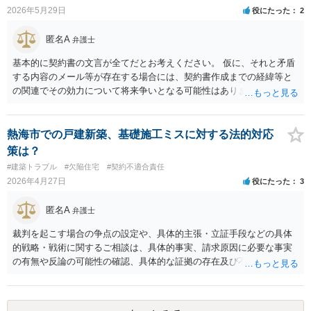
弁護士によって考え方が異なるかもしれませんが、資料の一部を相手
2026年5月29日
役にたった
2
に見せないという行動は、その資料（や隠している部分）には提出者
にとって不利な事実が隠されているという推認を働かせることに繋が
匿名A
弁護士
るリスクがあります（もちろん、争点と全く無関係な部分をマスキン
グ等することはありますが、それは手続戦略とは別の問題です）。 裁
基本的に契約書の文言が全てだとお考えください。 仮に、それと矛盾
判所は公平な第三者であり、調停委員会に与える心証も考慮する必要
する内容のメール等が存在する場合には、契約書作成までの経緯等と
があります。手続を有利に進めたいのであれば、証拠の出し方より
の関連でその効力について将来争いとなる可能性はありますが、直ち
も、どのような反論でも対応できるように自身の主張をきちんと押さ
に契約書の文言に優先するわけではありません。 ひな形を修正しない
え、説得力のある説明と資料を用意することだと思います。 ただ、今
というのが一般かどうかわかりませんが、当該会社がそのような方針
回提出を予定している資料がどのようなものであるのか、争点とどの
である以上、あとは契約をするかしないかという判断をすることにな
熱海市での戸建新築、基礎施工ミスに対する法的対応
ような関係があるのか、なぜ調停を選択したのか等の個別事情によっ
るのでしょう。
策は？
て具体的なに採るべき手段は変わってくるため、上記はあくまで個別
#建築トラブル
#欠陥住宅
#契約不適合責任
事情を踏まえない一般論としてご理解いただき、本件でどのように対
2026年4月27日
役にたった
3
応すべきであるかについては弁護士へ直接相談された方がよいと思い
ます。
匿名A
弁護士
裁判を起こす場合の争点の設定や、具体的主張・立証手段などの具体
的戦略・戦術に関するご相談は、具体的事実、請求原因に必要な事実
の有無や反論の可能性の確認、具体的な証拠の存在及び不存在などな
ど、確認すべきことが詳細かつ具体的に必要なところであり、掲示版
では回答が難しい内容となっています。 事象発覚後２年、全く法律相
談をされていないとは思いませんが、法律相談したからといって必ず