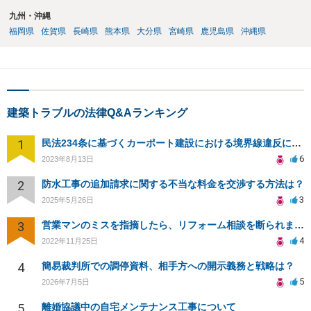
九州・沖縄
福岡県
佐賀県
長崎県
熊本県
大分県
宮崎県
鹿児島県
沖縄県
建築トラブルの法律Q&Aランキング
1
民法234条に基づくカーポート建設における境界線違反による損害賠償請求の可能性について
6
2023年8月13日
2
防水工事の追加請求に関する不当な料金を交渉する方法は？
3
2025年5月26日
3
営業マンのミスを指摘したら、リフォーム相談を断られました。
4
2022年11月25日
4
簡易裁判所での調停資料、相手方への開示義務と戦略は？
5
2026年7月5日
5
離婚協議中の自宅メンテナンス工事について