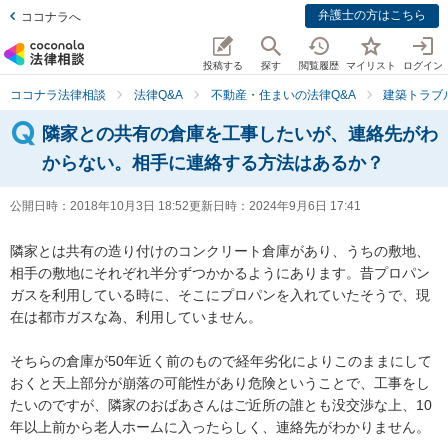
弁護士の方はこちら
ココナラへ
投稿する
探す
閲覧履歴
マイリスト
ログイン
ココナラ法律相談
法律Q&A
不動産・住まいの法律Q&A
建築トラブ
隣家との共有の倉庫を工事したいが、連絡先がわ
からない。相手に連絡する方法はあるか？
公開日時：
2018年10月3日 18:52
更新日時：
2024年9月6日 17:41
隣家とは共有の造り付けのコンクリート倉庫があり、うちの敷地、
相手の敷地にそれぞれ半分ずつかかるようにあります。昔プロパン
ガスを利用している時に、そこにプロパンを入れていたそうで、現
在は都市ガスな為、利用していません。

そちらの倉庫が50年近く前のもので経年劣化によりこのままにして
おくと天上部分が崩落の可能性があり危険ということで、工事をし
たいのですが、隣家のおばあさんはご近所の誰とも没交渉な上、10
年以上前から老人ホームに入ったらしく、連絡先がわかりません。
