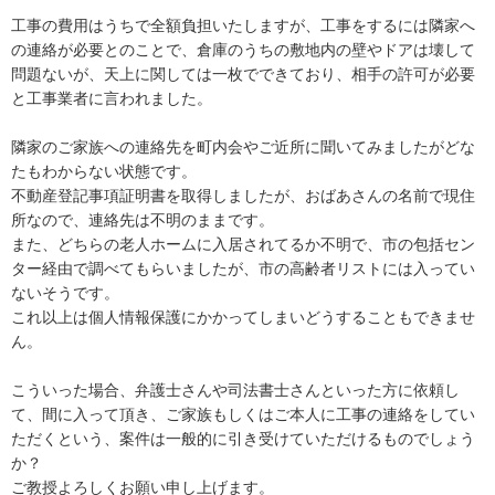
工事の費用はうちで全額負担いたしますが、工事をするには隣家へ
の連絡が必要とのことで、倉庫のうちの敷地内の壁やドアは壊して
問題ないが、天上に関しては一枚でできており、相手の許可が必要
と工事業者に言われました。

隣家のご家族への連絡先を町内会やご近所に聞いてみましたがどな
たもわからない状態です。

不動産登記事項証明書を取得しましたが、おばあさんの名前で現住
所なので、連絡先は不明のままです。

また、どちらの老人ホームに入居されてるか不明で、市の包括セン
ター経由で調べてもらいましたが、市の高齢者リストには入ってい
ないそうです。

これ以上は個人情報保護にかかってしまいどうすることもできませ
ん。

こういった場合、弁護士さんや司法書士さんといった方に依頼し
て、間に入って頂き、ご家族もしくはご本人に工事の連絡をしてい
ただくという、案件は一般的に引き受けていただけるものでしょう
か？

ご教授よろしくお願い申し上げます。