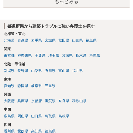
もっとみる
しも弁護士に事件を委任しなければならない決まりはありませんし、
弁護士により回答内容が違うことも想定できます。 納得が得られるま
で、（複数の弁護士に、）個別の法律相談をすることをお薦めしま
す。
都道府県から建築トラブルに強い弁護士を探す
北海道・東北
北海道
青森県
岩手県
宮城県
秋田県
山形県
福島県
関東
東京都
神奈川県
千葉県
埼玉県
茨城県
栃木県
群馬県
北陸・甲信越
新潟県
長野県
山梨県
石川県
富山県
福井県
東海
愛知県
静岡県
岐阜県
三重県
関西
大阪府
兵庫県
京都府
滋賀県
奈良県
和歌山県
中国
広島県
岡山県
山口県
鳥取県
島根県
四国
香川県
愛媛県
高知県
徳島県