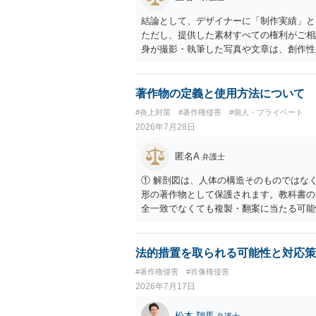
かと思うので、資料等を持参の上、弁護士
結論として、デザイナーに「制作実績」と
ただし、提供した素材すべての権利がご相
身が撮影・執筆した写真や文章は、創作性
名、文字主体のロゴ、商品情報、短いキャ
ません。ただし、ロゴに独自の図形やイラ
性があります。 また、人物写真の著作権
著作物の定義と使用方法について
権法2条・17条）。 ウェブサイト全体
#炎上対策
#著作権侵害
#個人・プライベート
制作したイラストやバナー等は別として、
2026年7月28日
に沿って配置した部分には、通常、著作物
一部に創作性が認められても、その権利は
匿名A
弁護士
掲載する権限まで当然に生じるものではあ
用規約等に実績掲載への同意があれば別で
① 解剖図は、人体の構造そのものではな
イトへリンクしたりする行為まで当然に禁
形の著作物として保護されます。教科書の
の無断掲載と同様、掲載目的、態様、必要
全一致でなくても複製・翻案に当たる可能
本人も掲載を拒否していることは、違法性
りません。 ② 出典を記載するだけでは
わけではありません。 まず、見積書、メ
の説明に必要な従たる資料であること、引
供素材及びこれを含む画面の複製・SNS
が必要です。勉強ノートの教材として図そ
法的措置を取られる可能性と対応策
す。すでに掲載された場合は、URL、掲
う。 文章についても、単に所々表現を変
#著作権侵害
#肖像権侵害
うえで、ご自身の表現と構成でまとめる必
2026年7月17日
ース・模写した部分は掲載せず、人体の構
法が考えられます。また、改変・SNS掲
松本 翔馬
弁護士