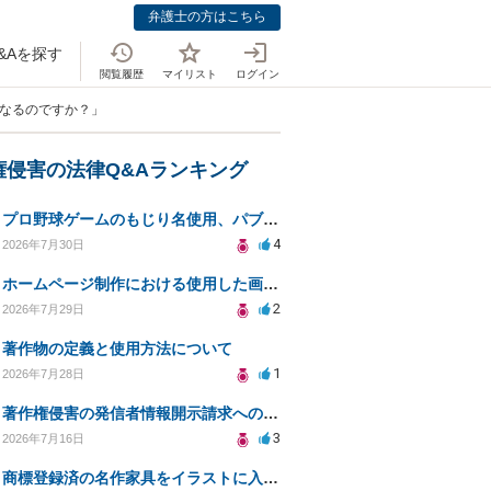
弁護士の方はこちら
&Aを探す
閲覧履歴
マイリスト
ログイン
になるのですか？」
権侵害の法律Q&Aランキング
プロ野球ゲームのもじり名使用、パブリシティ権の影響は？
4
2026年7月30日
ホームページ制作における使用した画像や文章の著作権について
2
2026年7月29日
著作物の定義と使用方法について
1
2026年7月28日
著作権侵害の発信者情報開示請求への対応策について相談
3
2026年7月16日
商標登録済の名作家具をイラストに入れて販売するのは違法でしょうか