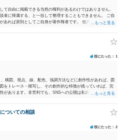
に相談されることも一つかと存じます。
して自由に掲載できる当然の権利があるわけではありません。
談者に帰属する、と一括して整理することもできません。 ご自
があれば原則としてご自身が著作権者です。 他方、ブランド
ッチコピー、販売コンセプトなどは、通常、著作物には当たり
スト等が含まれる場合には、その表現部分が著作物となる可能
は撮影者に、肖像に関する権利は被写体本人に帰属します（著作
に当然に著作権が生じるわけではありません。デザイナーが独自に
一般的なレイアウトや配色、依頼者から提供された素材を希望
役にたった
1
性は認められにくいと考えられます。仮に具体的な画面構成の
当該部分に限られ、ご相談者の写真や文章等を制作実績として
りません。 もっとも、契約書がなくても、見積書、メール、利
す。また、単に制作を担当した事実を記載したり、公開中のサ
く、構図、視点、線、配色、強調方法などに創作性があれば、図
止できるとは限りません。 人物写真については、通常のSNSへ
図をトレース・模写し、その創作的な特徴が残っていれば、完
性、本人の特定可能性等から判断されます。営業目的であり、
性があります。非営利でも、SNSへの公開は私的使用には当た
を認める方向の事情となりますが、自動的に肖像権侵害となる
、適法な引用にはなりません。自分の説明や批評が主で、図がそ
ール、チャット、デザイナーの利用規約を確認したうえで、「提
用部分が明確に区別され、必要な範囲に限られていることなど
掲載を許諾しない」と書面で明確に通知することをお勧めしま
のものを中心的に掲載する場合、引用と認められにくいでしょ
についての相談
載日時、画面を保存してから削除を求めてください。
えただけで適法になるとは限りません。医学上の事実を理解した
要があります。 安全にSNSで公開するには、教科書の図をトレ
役にたった
2
造という事実を基に、自分で構図や表現を工夫して作図する方
載が認められたオープンライセンス素材を、利用条件に従って使