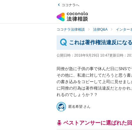
ココナラへ
ココナラ法律相談
法律Q&A
インター
これは著作権法違反にな
公開日時：
2018年9月29日 10:47
更新日時：
20
同僚が急に子供の事で休んだ日にSNS
その他に、私達に対してだろうと思う書
の書き込みをコピーして上司に見せまし
に同僚の行為は著作権法違反だとかかれ
れるのでしょうか？？
匿名希望 さん
ベストアンサーに選ばれた