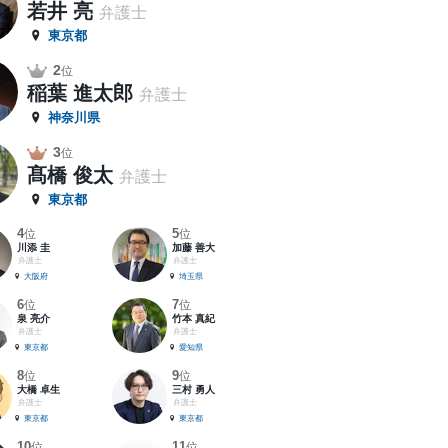
若井 亮
弁護士
東京都
2
位
稲葉 進太郎
弁護士
神奈川県
3
位
髙橋 俊太
弁護士
東京都
4
5
位
位
川添 圭
加藤 善大
弁護士
弁護士
大阪府
埼玉県
6
7
位
位
泉 亮介
竹本 真紀
弁護士
弁護士
東京都
愛知県
8
9
位
位
大橋 卓生
三村 勇人
弁護士
弁護士
東京都
東京都
10
11
位
位