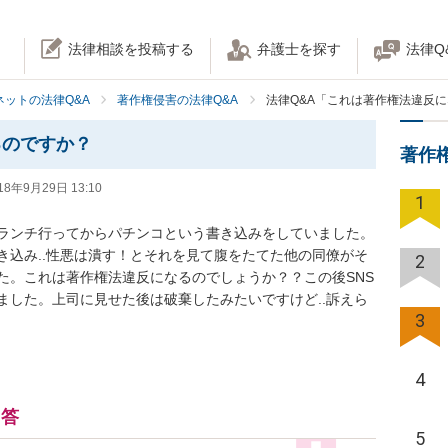
法律相談を投稿する
弁護士を探す
法律Q
ネットの法律Q&A
著作権侵害の法律Q&A
法律Q&A「これは著作権法違反
るのですか？
著作
18年9月29日 13:10
1
でランチ行ってからパチンコという書き込みをしていました。
き込み..性悪は潰す！とそれを見て腹をたてた他の同僚がそ
2
た。これは著作権法違反になるのでしょうか？？この後SNS
ました。上司に見せた後は破棄したみたいですけど..訴えら
3
4
回答
5