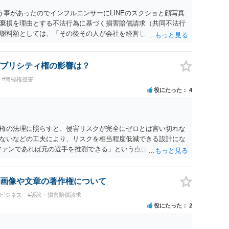
う事があったのでインフルエンサーにLINEのスクショと顔写真
棄損を理由とする不法行為に基づく損害賠償請求（共同不法行
謝料額としては、「その後その人が会社を経営しているようで
8人分の従業員の年間利益を請求すると言われています。」で
すので、損害額で争っても良いかと思います。ご参考にしてく
ブリシティ権の影響は？
#商標権侵害
役にたった
4
権の法理に照らすと、侵害リスクが完全にゼロとは言い切れな
ないなどの工夫により、リスクを相当程度低減できる設計にな
ファンであれば元の選手を推測できる」という点は、裁判で争わ
とする」と判断される余地を残すため、一定の注意が必要で
に一定の影響を与える可能性がありますが、決定的要因ではあり
主に「専ら顧客吸引力の利用を目的とするか」という点で判断さ
画像や文章の著作権について
的」を強く示す要素ですが、それだけで直ちに侵害となるわけ
・ビジネス
#訴訟・損害賠償請求
ば「表現の自由」「創作物」としての側面が強く評価される可
役にたった
2
合は「商業利用」としての色彩が強まり、リスクが高まる可能
おく事項については、公開の場でアドバイスするにも限界がある