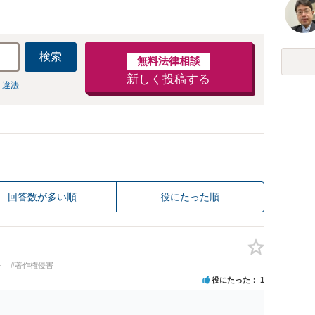
検索
無料法律相談
新しく投稿する
 違法
回答数が多い順
役にたった順
ト
#著作権侵害
役にたった
1