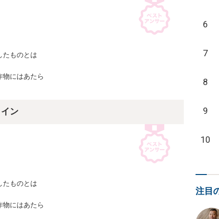
6
7
たものとは

物にはあたら

8
9
ライン
10
たものとは

注目
物にはあたら
