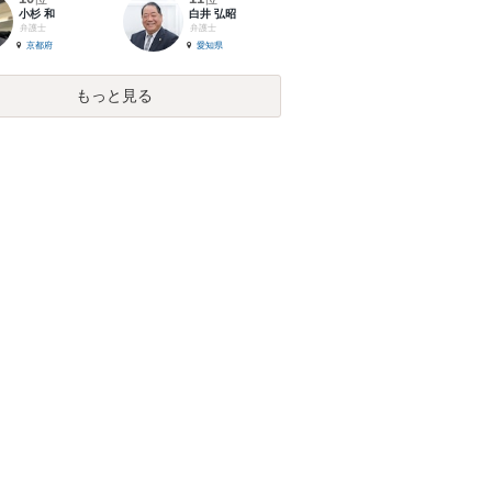
小杉 和
白井 弘昭
弁護士
弁護士
京都府
愛知県
もっと見る