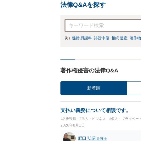
法律Q&Aを探す
例）
離婚 慰謝料
誹謗中傷
相続 遺産
著作物
著作権侵害の法律Q&A
新着順
支払い義務について相談です。
#名誉毀損
#法人・ビジネス
#個人・プライベー
2026年8月1日
肥田 弘昭
弁護士