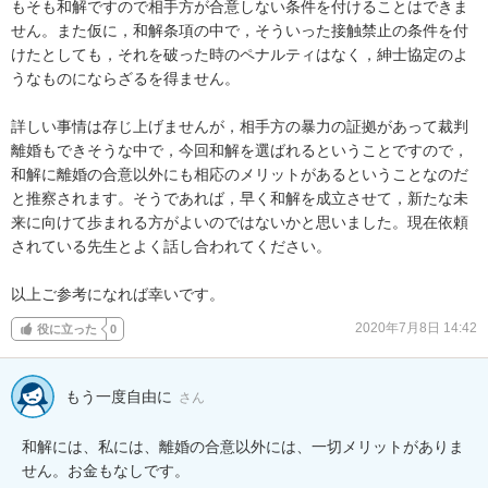
もそも和解ですので相手方が合意しない条件を付けることはできま
せん。また仮に，和解条項の中で，そういった接触禁止の条件を付
けたとしても，それを破った時のペナルティはなく，紳士協定のよ
うなものにならざるを得ません。

詳しい事情は存じ上げませんが，相手方の暴力の証拠があって裁判
離婚もできそうな中で，今回和解を選ばれるということですので，
和解に離婚の合意以外にも相応のメリットがあるということなのだ
と推察されます。そうであれば，早く和解を成立させて，新たな未
来に向けて歩まれる方がよいのではないかと思いました。現在依頼
されている先生とよく話し合われてください。

以上ご参考になれば幸いです。
2020年7月8日 14:42
役に立った
0
もう一度自由に
さん
和解には、私には、離婚の合意以外には、一切メリットがありま
せん。お金もなしです。
