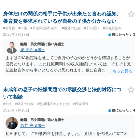
く・・・。 それでも経緯を考えれば多少は、その男よりは同情できる
というだけですから。
身体だけの関係の相手に子供が出来たと言われ認知、
養育費を要求されているが自身の子供か分からない
#養育費
#中絶
#異性関係(不貞等)
#婚外の妊娠
#子の認知
#不倫慰謝料
2026年7月17日
役にたった
3
離婚・男女問題に強い弁護士
泉 亮介
弁護士
まずはDNA鑑定等を通してご自身の子なのかどうかを確認することが
必要となります。 また妊娠期間中の収入補償については、そもそも支
払義務自体から争いとなるかと思われます。仮に自身の子であったと
して、そのことから当然に補償義務が発生するものではありません。
相手に弁護士がついているということであれば、依頼をするかしない
かは別として一度ご自身も個別に弁護士に相談をされたほうが良いで
未成年の息子の妊娠問題での示談交渉と法的対応につ
しょう。
いて相談
#中絶
#婚外の妊娠
#慰謝料請求された側
#親族関係
2026年7月10日
役にたった
4
離婚・男女問題に強い弁護士
若井 亮
弁護士
初めまして。 ご相談内容を拝見しました。 弁護士を代理人に立てれ