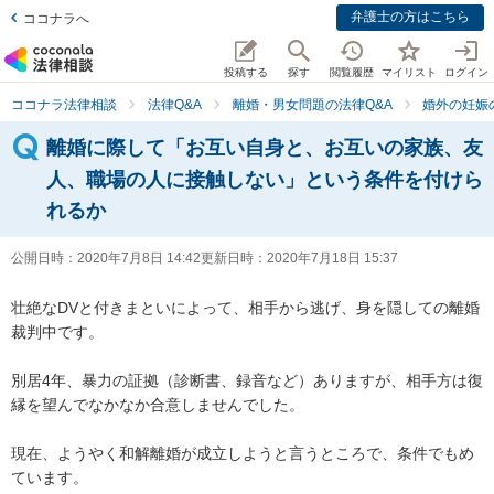
弁護士の方はこちら
ココナラへ
投稿する
探す
閲覧履歴
マイリスト
ログイン
ココナラ法律相談
法律Q&A
離婚・男女問題の法律Q&A
婚外の妊娠
離婚に際して「お互い自身と、お互いの家族、友
人、職場の人に接触しない」という条件を付けら
れるか
公開日時：
2020年7月8日 14:42
更新日時：
2020年7月18日 15:37
壮絶なDVと付きまといによって、相手から逃げ、身を隠しての離婚
裁判中です。

別居4年、暴力の証拠（診断書、録音など）ありますが、相手方は復
縁を望んでなかなか合意しませんでした。

現在、ようやく和解離婚が成立しようと言うところで、条件でもめ
ています。
