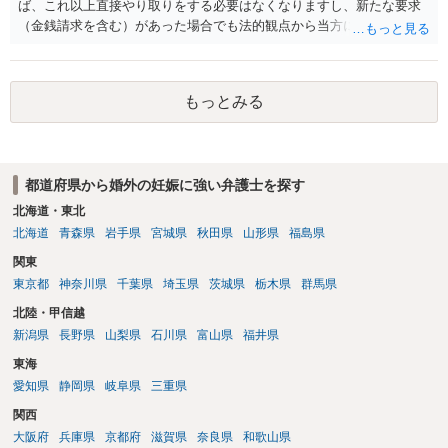
ば、これ以上直接やり取りをする必要はなくなりますし、新たな要求
（金銭請求を含む）があった場合でも法的観点から当方に支払うべき
義務があるのかを精査し、回答することができます。 代理人を立てな
いのであれば、基本的にはご自身で対応していくことになります。 こ
れ以上の要求を回避するためには、合意内容を書面しておくことで
もっとみる
す。 特に重要な点としては、合意事項以外には貸し借りが無いことを
確認する条項（清算条項）をきちんと盛り込んでおくことです。 お金
を払うにしても、紛争が蒸し返されないよう、合意書を作成して取り
交わすようにしてください。
都道府県から婚外の妊娠に強い弁護士を探す
北海道・東北
北海道
青森県
岩手県
宮城県
秋田県
山形県
福島県
関東
東京都
神奈川県
千葉県
埼玉県
茨城県
栃木県
群馬県
北陸・甲信越
新潟県
長野県
山梨県
石川県
富山県
福井県
東海
愛知県
静岡県
岐阜県
三重県
関西
大阪府
兵庫県
京都府
滋賀県
奈良県
和歌山県