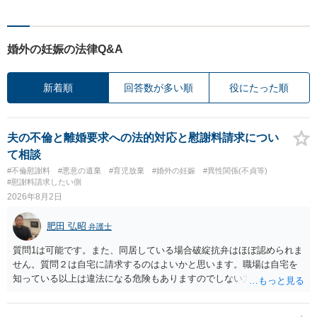
婚外の妊娠の法律Q&A
新着順
回答数が多い順
役にたった順
夫の不倫と離婚要求への法的対応と慰謝料請求につい
て相談
#不倫慰謝料
#悪意の遺棄
#育児放棄
#婚外の妊娠
#異性関係(不貞等)
#慰謝料請求したい側
2026年8月2日
肥田 弘昭
弁護士
質問1は可能です。また、同居している場合破綻抗弁はほぼ認められま
せん。質問２は自宅に請求するのはよいかと思います。職場は自宅を
知っている以上は違法になる危険もありますのでしない方が良いで
す。質問３は可能かと思います。質問４は悪意の遺棄などに該当する
かと思います。有責配偶者ですので相手方からの離婚は拒否しても仮