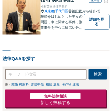
弁護士
東京都
松村英樹法律事務所
東京都
千代田区
神田駅
から徒歩2分
|
離婚をはじめとした男女の
詳細を見
問題，車に関する事件，刑
る
事事件を中心に幅広い分野
を取り扱う弁護士です。分
かりやすく説明すること，
依頼者様と徹底的に話し合
うこと，相手方と粘り強く
交渉することを心がけてい
法律Q&Aを探す
ます。
検索
例）
離婚 慰謝料
誹謗中傷
相続 遺産
著作物 違法
無料法律相談
新しく投稿する