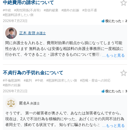
に訴訟されても法的に成立しません。質問５は認知すると養育費支払
中絶費用の請求について
い、相続権が発生します。合意があれば法的に可能ですが法律で強制
#中絶
#異性関係(不貞等)
#婚約破棄
#婚外の妊娠
#音信不通
することはできません。質問６は可能です。質問７は不貞行為の写真
#慰謝料請求したい側
データ（ハメ撮り）、第三者撮影の腕組み写真、夫の自白録音まであ
2026年7月23日
役にたった
2
るのであれば十分かと思います。ご参考にしてください。
正木 友啓
弁護士
間に弁護士を入れると、費用対効果の観点から損になってしまう可能
性があります 無料あるいは安価な相談料の弁護士事務所に一度相談に
行かれて、今できること・請求できるものについて整理されるのがよ
いかと思います
不貞行為の手切れ金について
#不倫慰謝料
#裁判
#中絶
#慰謝料請求したい側
#恐喝・脅迫への対応
#婚外の妊娠
2026年7月21日
役にたった
3
匿名A
弁護士
そうです。 第一の被害者が奥さんで、あなたは加害者なんですから。
現在は、2人で不法行為を積極的にやった、あげくにその共同不法行為
者同士で、揉めてる状況です。 知らずに騙されたならともか