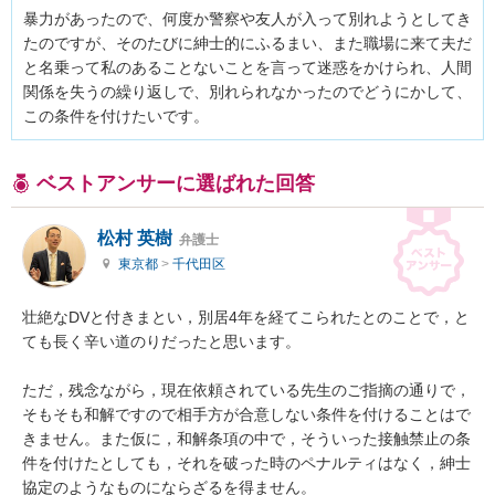
暴力があったので、何度か警察や友人が入って別れようとしてき
たのですが、そのたびに紳士的にふるまい、また職場に来て夫だ
と名乗って私のあることないことを言って迷惑をかけられ、人間
関係を失うの繰り返しで、別れられなかったのでどうにかして、
この条件を付けたいです。
ベストアンサーに選ばれた回答
松村 英樹
弁護士
東京都
>
千代田区
壮絶なDVと付きまとい，別居4年を経てこられたとのことで，と
ても長く辛い道のりだったと思います。

ただ，残念ながら，現在依頼されている先生のご指摘の通りで，
そもそも和解ですので相手方が合意しない条件を付けることはで
きません。また仮に，和解条項の中で，そういった接触禁止の条
件を付けたとしても，それを破った時のペナルティはなく，紳士
協定のようなものにならざるを得ません。
