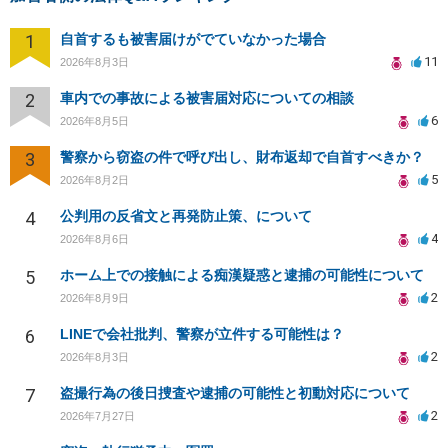
1
自首するも被害届けがでていなかった場合
11
2026年8月3日
2
車内での事故による被害届対応についての相談
6
2026年8月5日
3
警察から窃盗の件で呼び出し、財布返却で自首すべきか？
5
2026年8月2日
4
公判用の反省文と再発防止策、について
4
2026年8月6日
5
ホーム上での接触による痴漢疑惑と逮捕の可能性について
2
2026年8月9日
6
LINEで会社批判、警察が立件する可能性は？
2
2026年8月3日
7
盗撮行為の後日捜査や逮捕の可能性と初動対応について
2
2026年7月27日