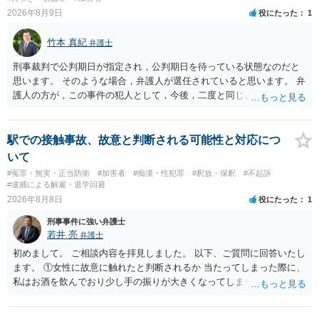
有していて警察に把握されていれば別ですが，そのような方は，この
2026年8月9日
役にたった
1
ような場所に質問を掲げてくることはありません。心配・不安になる
ことはよくわかるのですが，心配・不安を感じている方は，警察に把
竹本 真紀
弁護士
握されていることがありませんので，犯人性が特定されることはあり
ません。したがって，自分が犯人であるとされることはないのです。
刑事裁判で公判期日が指定され，公判期日を待っている状態なのだと
ですから，相談者の場合は，大丈夫です。安心してください。それで
思います。 そのような場合，弁護人が選任されていると思います。 弁
は，①～③に答えます。 ①について 腕の動き，女性への向かい方をみ
護人の方が，この事件の犯人として，今後，二度と同じような犯罪を
れば，酔っていて偶然の出来事か，意図的に偶然を装うように触った
することがないようにするために，どのようなことを日記に書くとよ
のかは，わかります。触る瞬間ではなくて，触るまでの状況の方が重
いかアドバイスしてくれると思います。そして，書いた内容は，被告
要です。酔っていてふらついていたのであれば，そのときだけふらつ
人質問などで活用されることになると思います。 裁判のためだけに記
駅での接触事故、故意と判断される可能性と対応につ
いているわけではありません。腕の振り方も，そのときだけ偶然大き
録するわけではないかもしれませんが，「裁判において証拠として利
いて
くなるわけではありません。ですから，本件では，意図的だと疑われ
用できる可能性があれば」と考えているのであれば，本件について証
#冤罪・無実・正当防衛
#加害者
#痴漢・性犯罪
#釈放・保釈
#不起訴
ることはないと思います。その雰囲気は，当たってしまった女性にも
拠も見て内容を把握している，弁護人の方と相談して書く内容を打ち
#逮捕による解雇・退学回避
伝わっていたのでしょう。ですから大丈夫です。なお，故意は，主観
合わせて進めるのが，裁判の観点では一番効果的だと思います。 適応
2026年8月8日
役にたった
1
面の話なので，防犯カメラの映像で決められることはありません。本
障害で窃盗罪ということであれば，責任能力に影響する話ではなく情
人の話（故意を否認する話）が実際の状況と矛盾しないかだけの話で
刑事事件に強い弁護士
状に関しての話になると思いますので，弁護人の方と相談してみまし
す。 ②について 犯人性が特定できませんから，逮捕や呼出の可能性は
若井 亮
弁護士
ょう。
ないと思います。 ③について ②がないので，③はそもそもないことが
初めまして。 ご相談内容を拝見しました。 以下、ご質問に回答いたし
前提なので，期間も考えなくて大丈夫です。 というわけで，本件は大
ます。 ①女性に故意に触れたと判断されるか 当たってしまった際に、
丈夫ですから，今後，同じような不安に襲われることがないように気
私はお酒を飲んでおり少し手の振りが大きくなってしまっていたこと
をつけてくださいね。それが一番大事です。
も事実です。それが仮に、私が気がついていない防犯カメラに写って
いた場合、故意だと判定されやすいのでしょうか？ お伺いする限り、