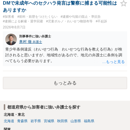
故意があると判断されることは無いかと思います。 ②逮捕、呼び出し
DMで未成年へのセクハラ発言は警察に捕まる可能性は
の可能性 この行為により、痴漢やその他の犯罪を犯したとして、逮
ありますか
捕、呼び出しされる可能性はどれほどでしょうか？ 誤って当たってし
#加害者
#前科・前歴をつけたくない
#逮捕や勾留の阻止・準抗告
まっただけであり、さらにその場で女性等のアクションが無かったこ
#逮捕による解雇・退学回避
#児童ポルノ・わいせつ物頒布等
#不起訴
とからすると、この後に呼び出される可能性は極めて低いと思いま
2026年8月7日
す。 ③逮捕呼び出しまでの期間 大体どれほどの期間逮捕呼び出しの可
刑事事件に強い弁護士
能性があると考えれば良いのでしょうか？ 逮捕や呼び出しの可能性は
奥村 徹
弁護士
極めて低いと思います。 連絡が来ることはないでしょう。
青少年条例違反（わいせつ行為 わいせつな行為を教える行為）が検
討されると思いますが、地域性があるので、地元の弁護士に条例を調
べてもらう必要があります。
もっとみる
都道府県から加害者に強い弁護士を探す
北海道・東北
北海道
青森県
岩手県
宮城県
秋田県
山形県
福島県
関東