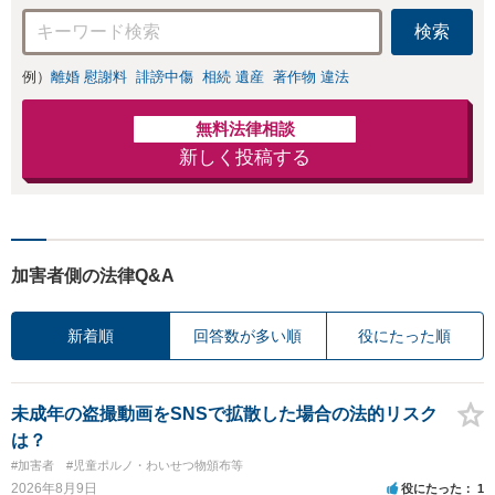
検索
例）
離婚 慰謝料
誹謗中傷
相続 遺産
著作物 違法
無料法律相談
新しく投稿する
加害者側の法律Q&A
新着順
回答数が多い順
役にたった順
未成年の盗撮動画をSNSで拡散した場合の法的リスク
は？
#加害者
#児童ポルノ・わいせつ物頒布等
2026年8月9日
役にたった
1