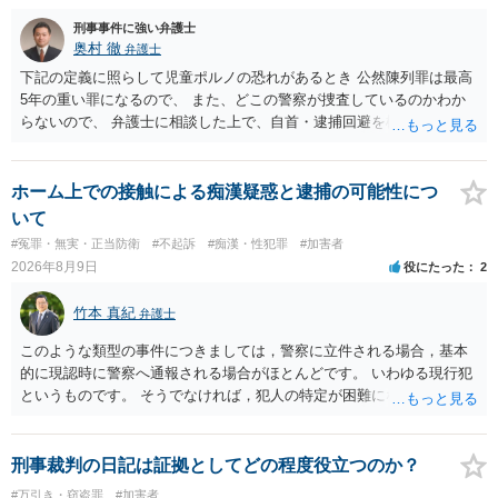
刑事事件に強い弁護士
奥村 徹
弁護士
下記の定義に照らして児童ポルノの恐れがあるとき 公然陳列罪は最高
5年の重い罪になるので、 また、どこの警察が捜査しているのかわか
らないので、 弁護士に相談した上で、自首・逮捕回避を検討して下さ
い 三 衣服の全部又は一部を着けない児童の姿態であって、殊更に児
童の性的な部位（性器等若しくはその周辺部、臀でん部又は胸部をい
う。）が露出され又は強調されているものであり、かつ、性欲を興奮
ホーム上での接触による痴漢疑惑と逮捕の可能性につ
させ又は刺激するもの
いて
#冤罪・無実・正当防衛
#不起訴
#痴漢・性犯罪
#加害者
2026年8月9日
役にたった
2
竹本 真紀
弁護士
このような類型の事件につきましては，警察に立件される場合，基本
的に現認時に警察へ通報される場合がほとんどです。 いわゆる現行犯
というものです。 そうでなければ，犯人の特定が困難になってしまい
ます。 触ったかもしれないという方について，行為の判断がされる
（事件性）とともに，誰の行為かの判断がされる（犯人性）が必要な
のですが，現認時に警察が臨場できる場合以外は，基本的に犯人性を
刑事裁判の日記は証拠としてどの程度役立つのか？
特定することができません。もちろん，常習性が顕著で，既に前科を
#万引き・窃盗罪
#加害者