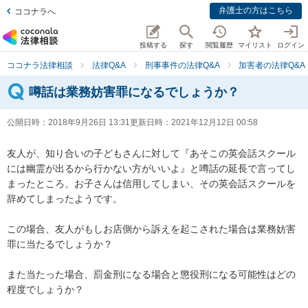
弁護士の方はこちら
ココナラへ
投稿する
探す
閲覧履歴
マイリスト
ログイン
ココナラ法律相談
法律Q&A
刑事事件の法律Q&A
加害者の法律Q&A
噂話は業務妨害罪になるでしょうか？
公開日時：
2018年9月26日 13:31
更新日時：
2021年12月12日 00:58
友人が、知り合いの子どもさんに対して『あそこの英会話スクール
には幽霊が出るから行かない方がいいよ』と噂話の延長で言ってし
まったところ、お子さんは信用してしまい、その英会話スクールを
辞めてしまったようです。

この場合、友人がもしお店側から訴えを起こされた場合は業務妨害
罪に当たるでしょうか？

また当たった場合、罰金刑になる場合と懲役刑になる可能性はどの
程度でしょうか？
