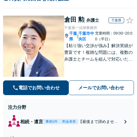
倉田 勲
弁護士
千葉県
千葉第一法律事務所
千葉
千葉市中
営業時間：09:00~20:0
|
県
央区
0（平日）
【粘り強い交渉が強み】解決実績が
豊富です！複雑な問題には、複数の
弁護士とチームを組んで対応いたし
ます。【安心・分かりやすい料金体
系】些細なお悩みにも、丁寧に寄り
添い、不安を軽減します。まずはお
気軽にご相談ください。
電話でお問い合わせ
メールでお問い合わせ
注力分野
相続・遺言
【最後まで諦めませ
事例1件
料金表有
ん】親族間の交渉、複
雑な手続き、全て対応