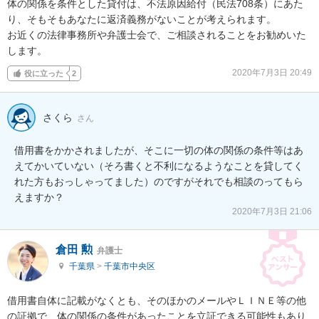
体の関係を条件とした貸付は、不法原因給付（民法708条）にあた
り、そもそもあなたに返済義務がないことが考えられます。

お近くの法律事務所や弁護士会で、ご相談されることをお勧めいた
します。
2020年7月3日 20:49
役に立った
2
さくら
さん
借用書をかかされましたが、そこに一切の体の関係の条件等はあ
えてかいていない（そろ書くと不利になるようなことを貸してく
れた方もおっしゃってました）のですがそれでも相談のってもら
えますか？
2020年7月3日 21:06
倉田 勲
弁護士
千葉県
>
千葉市中央区
借用書自体に記載がなくとも、そのほかのメールやＬＩＮＥ等の他
の証拠で、体の関係の条件があったことを立証できる可能性もあり