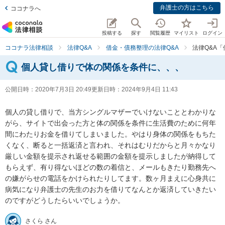
弁護士の方はこちら
ココナラへ
投稿する
探す
閲覧履歴
マイリスト
ログイン
ココナラ法律相談
法律Q&A
借金・債務整理の法律Q&A
法律Q&A
個人貸し借りで体の関係を条件に、、、
公開日時：
2020年7月3日 20:49
更新日時：
2024年9月4日 11:43
個人の貸し借りで、当方シングルマザーでいけないこととわかりな
がら、サイトで出会った方と体の関係を条件に生活費のために何年
間にわたりお金を借りてしまいました。やはり身体の関係をもちた
くなく、断ると一括返済と言われ、それはむりだからと月々かなり
厳しい金額を提示され返せる範囲の金額を提示しましたが納得して
もらえず、有り得ないほどの数の着信と、メールもきたり勤務先へ
の嫌がらせの電話をかけられたりしてます。数ヶ月まえに心身共に
病気になり弁護士の先生のお力を借りてなんとか返済していきたい
のですがどうしたらいいでしょうか。
さくら さん