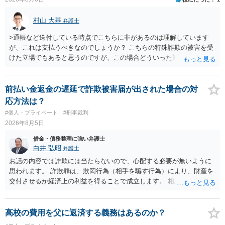
村山 大基
弁護士
>通帳など送付している時点でこちらに非があるのは理解しています
が、これは支払うべきなのでしょうか？ こちらの特殊詐欺の被害を受
けた立場でもあると思うのですが、この場合どういった対処が必要で
しょうか？ →依頼するかどうかは別にして、弁護士に相談に行った方
がいいとは思います。 そもそも、特殊詐欺関係なく旦那さんの行為
は法に触れる可能性もあります。 ＞100万を支払わず穏便に和解する
前払い金返金の遅延で詐欺被害届が出された場合の対
ことは可能でしょうか？ →一般的には難しいです。相談者さんも１０
応方法は？
０万円の被害を受けたとして、１円も払わないで和解したいと言われ
#個人・プライベート
#刑事裁判
たら、 できるだけ重い刑罰を与えて欲しい、と思われるのではない
2026年8月5日
でしょうか。 ＞弁護士さんに入ってもらうことで支払額が下がること
はありますか？ そこはあり得ます、ただ、弁護士費用かけるならその
借金・債務整理に強い弁護士
分賠償に回すことも考えられるので、 兼ね合いは考えてみましょう。
白井 弘昭
弁護士
お話の内容では詐欺には当たらないので、心配する必要が無いように
思われます。 詐欺罪は、欺罔行為（相手を騙す行為）により、財産を
交付させるか経済上の利益を得ることで成立します。 相談者さんは、
お金が返金できないというだけで、何ら相手を騙していません。 です
ので、詐欺罪の実行行為性が無く罪に問うことはできません。 おそら
く、相手が真実を話せば警察も取り合わないと思いますが、虚偽の内
高校の費用を父に返済する義務はあるのか？
容を述べた場合は、捜査はあるかもしれません。 ただし、捜査におい