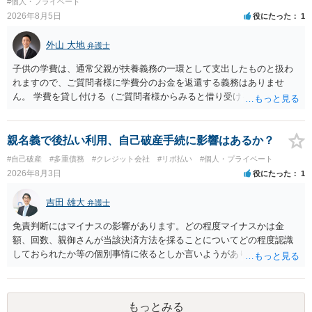
#個人・プライベート
て、真実を説明すれば、「ちゃんと返しなさいよ」程度の注意で済む
2026年8月5日
役にたった
1
ことだと思われます。 また、返せるお金が無いのであれば、返せない
のは致し方ありません。真摯に分割して支払うことを相手に告げてい
外山 大地
弁護士
くのみでしょう。 以上、ご参考まで。
子供の学費は、通常父親が扶養義務の一環として支出したものと扱わ
れますので、ご質問者様に学費分のお金を返還する義務はありませ
ん。 学費を貸し付ける（ご質問者様からみると借り受ける）といった
合意がない限りは、法的に返す義務があると主張するのは難しいでし
ょう。
親名義で後払い利用、自己破産手続に影響はあるか？
#自己破産
#多重債務
#クレジット会社
#リボ払い
#個人・プライベート
2026年8月3日
役にたった
1
吉田 雄大
弁護士
免責判断にはマイナスの影響があります。どの程度マイナスかは金
額、回数、親御さんが当該決済方法を採ることについてどの程度認識
しておられたか等の個別事情に依るとしか言いようがありません。 と
もあれ、依頼しておられる弁護士さんに直ちに具体的状況をお伝えに
なって相談し、善後策を考えることをお勧めします。
もっとみる