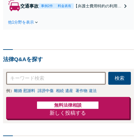
します！不利な条件で
交通事故
【弁護士費用特約の利用＆
事例2件
料金表有
合意してしまう前にご
Zoom相談可】【死亡・骨
相談ください。【土
折・後遺障害・むち打ち
地・不動産】長期化し
他1分野を表示
等】交通事故でご家族がな
ている問題もできる限
くなってしまった方やお怪
り円滑な交渉へと導き
我された方はまずご相談く
ます。事業承継／相続
ださい。ご自身での対応で
放棄も対応可能。【JR
は損をしてしまうかもしれ
千葉駅近く】駐車場あ
ません。代わりに交渉・手
り
法律Q&Aを探す
続きをし、負担を軽減。
検索
例）
離婚 慰謝料
誹謗中傷
相続 遺産
著作物 違法
無料法律相談
新しく投稿する