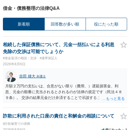
借金・債務整理の法律Q&A
新着順
回答数が多い順
役にたった順
相続した保証債務について、元金一括払いによる利息
免除の交渉は可能でしょうか
#借金返済の相談・交渉
#連帯保証人
2026年8月6日
吉田 雄大
弁護士
月額２万円の支払いは、合意がない限り（費用、）遅延損害金、利
息、元金の順番に充当されるとされるのが法律の規定です（民法４８
９条）。 交渉の結果元金だけ弁済することで示談することは、弁護士
が関わる債務整理ではしばしばあることです。公的機関は減額に応じ
ることには消極的なことが多いものの、お近くの弁護士にご依頼しチ
ャレンジなさる意義は十分にあると思います。
詐欺に利用された口座の責任と和解金の相談について
#詐欺被害での債務
2026年8月6日
役にたった
1