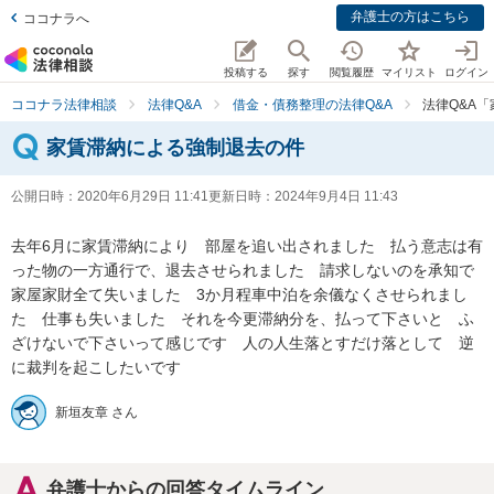
弁護士の方はこちら
ココナラへ
投稿する
探す
閲覧履歴
マイリスト
ログイン
ココナラ法律相談
法律Q&A
借金・債務整理の法律Q&A
法律Q&A
家賃滞納による強制退去の件
公開日時：
2020年6月29日 11:41
更新日時：
2024年9月4日 11:43
去年6月に家賃滞納により　部屋を追い出されました　払う意志は有
った物の一方通行で、退去させられました　請求しないのを承知で
家屋家財全て失いました　3か月程車中泊を余儀なくさせられまし
た　仕事も失いました　それを今更滞納分を、払って下さいと　ふ
ざけないで下さいって感じです　人の人生落とすだけ落として　逆
に裁判を起こしたいです
新垣友章 さん
弁護士からの回答タイムライン