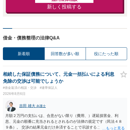
新しく投稿する
借金・債務整理の法律Q&A
新着順
回答数が多い順
役にたった順
相続した保証債務について、元金一括払いによる利息
免除の交渉は可能でしょうか
#借金返済の相談・交渉
#連帯保証人
2026年8月6日
吉田 雄大
弁護士
月額２万円の支払いは、合意がない限り（費用、）遅延損害金、利
息、元金の順番に充当されるとされるのが法律の規定です（民法４８
９条）。 交渉の結果元金だけ弁済することで示談することは、弁護士