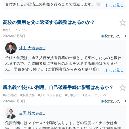
交付させるか経済上の利益を得ることで成立します。 相談者さんは、
お金が返金できないというだけで、何ら相手を騙していません。 です
ので、詐欺罪の実行行為性が無く罪に問うことはできません。 おそら
く、相手が真実を話せば警察も取り合わないと思いますが、虚偽の内
高校の費用を父に返済する義務はあるのか？
容を述べた場合は、捜査はあるかもしれません。 ただし、捜査におい
#個人・プライベート
て、真実を説明すれば、「ちゃんと返しなさいよ」程度の注意で済む
2026年8月5日
役にたった
1
ことだと思われます。 また、返せるお金が無いのであれば、返せない
のは致し方ありません。真摯に分割して支払うことを相手に告げてい
外山 大地
弁護士
くのみでしょう。 以上、ご参考まで。
子供の学費は、通常父親が扶養義務の一環として支出したものと扱わ
れますので、ご質問者様に学費分のお金を返還する義務はありませ
ん。 学費を貸し付ける（ご質問者様からみると借り受ける）といった
合意がない限りは、法的に返す義務があると主張するのは難しいでし
ょう。
親名義で後払い利用、自己破産手続に影響はあるか？
#自己破産
#多重債務
#クレジット会社
#リボ払い
#個人・プライベート
2026年8月3日
役にたった
1
吉田 雄大
弁護士
免責判断にはマイナスの影響があります。どの程度マイナスかは金
額、回数、親御さんが当該決済方法を採ることについてどの程度認識