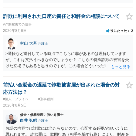
が関わる債務整理ではしばしばあることです。公的機関は減額に応じ
ることには消極的なことが多いものの、お近くの弁護士にご依頼しチ
ャレンジなさる意義は十分にあると思います。
詐欺に利用された口座の責任と和解金の相談について
#詐欺被害での債務
2026年8月6日
役にたった
2
村山 大基
弁護士
>通帳など送付している時点でこちらに非があるのは理解しています
が、これは支払うべきなのでしょうか？ こちらの特殊詐欺の被害を受
けた立場でもあると思うのですが、この場合どういった対処が必要で
しょうか？ →依頼するかどうかは別にして、弁護士に相談に行った方
がいいとは思います。 そもそも、特殊詐欺関係なく旦那さんの行為
は法に触れる可能性もあります。 ＞100万を支払わず穏便に和解する
前払い金返金の遅延で詐欺被害届が出された場合の対
ことは可能でしょうか？ →一般的には難しいです。相談者さんも１０
応方法は？
０万円の被害を受けたとして、１円も払わないで和解したいと言われ
#個人・プライベート
#刑事裁判
たら、 できるだけ重い刑罰を与えて欲しい、と思われるのではない
2026年8月5日
でしょうか。 ＞弁護士さんに入ってもらうことで支払額が下がること
はありますか？ そこはあり得ます、ただ、弁護士費用かけるならその
借金・債務整理に強い弁護士
分賠償に回すことも考えられるので、 兼ね合いは考えてみましょう。
白井 弘昭
弁護士
お話の内容では詐欺には当たらないので、心配する必要が無いように
思われます。 詐欺罪は、欺罔行為（相手を騙す行為）により、財産を