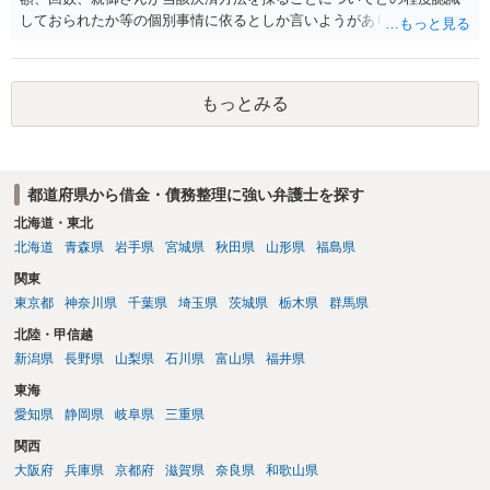
しておられたか等の個別事情に依るとしか言いようがありません。 と
もあれ、依頼しておられる弁護士さんに直ちに具体的状況をお伝えに
なって相談し、善後策を考えることをお勧めします。
もっとみる
都道府県から借金・債務整理に強い弁護士を探す
北海道・東北
北海道
青森県
岩手県
宮城県
秋田県
山形県
福島県
関東
東京都
神奈川県
千葉県
埼玉県
茨城県
栃木県
群馬県
北陸・甲信越
新潟県
長野県
山梨県
石川県
富山県
福井県
東海
愛知県
静岡県
岐阜県
三重県
関西
大阪府
兵庫県
京都府
滋賀県
奈良県
和歌山県