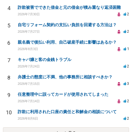
4
詐欺被害でできた借金と元の借金が積み重なり返済困難
2
2026年7月30日
5
自宅リフォーム契約の支払い負担を回避する方法は？
2
2026年7月27日
6
親名義で後払い利用、自己破産手続に影響はあるか？
1
2026年8月3日
7
キャバ嬢と客の金銭トラブル
2
2026年7月24日
8
弁護士の態度に不満、他の事務所に相談すべきか？
3
2026年7月15日
9
任意整理中に誤ってカードが使用されてしまった
2
2026年7月14日
10
詐欺に利用された口座の責任と和解金の相談について
2
2026年8月6日