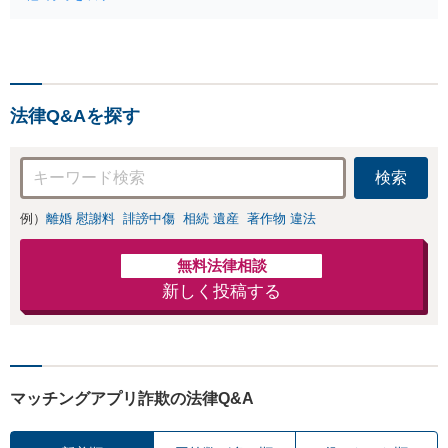
す。株式や不動産、事業承継が絡
お気持ちを充分に
む複雑な相続もお受けします。揉
汲み取り、納得の
める前・揉めてしまった後、いず
いく解決を目指し
れも柔軟に対応いたします。どう
ます。
ぞお電話ください。
法律Q&Aを探す
検索
例）
離婚 慰謝料
誹謗中傷
相続 遺産
著作物 違法
無料法律相談
新しく投稿する
マッチングアプリ詐欺の法律Q&A