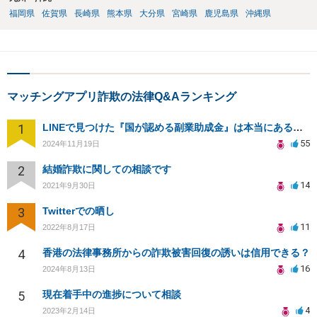
福岡県
佐賀県
長崎県
熊本県
大分県
宮崎県
鹿児島県
沖縄県
マッチングアプリ詐欺の法律Q&Aランキング
1
LINEで見つけた『国が認める副業助成金』は本当にあるのですか？今それで訴えられそうでどうすれば？
55
2024年11月19日
2
結婚詐欺に関しての相談です
14
2021年9月30日
3
Twitterでの晒し
11
2022年8月17日
4
香港の法律事務所からの詐欺被害回復の誘いは信用できる？
16
2024年8月13日
5
現在着手中の進捗について相談
4
2023年2月14日