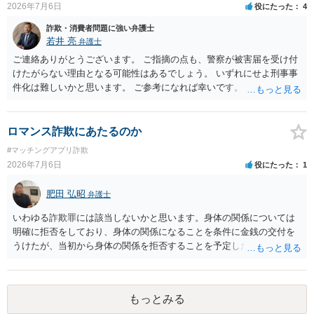
た金額について、裏付けがあるかどうかも精査します。 上記を経て、
2026年7月6日
役にたった
4
身元の特定、返金の理屈があると判断できるのであれば、まずは交渉
詐欺・消費者問題に強い弁護士
からスタートすることになるでしょう。 ご理解のとおり、詐欺である
若井 亮
弁護士
ことの立証は簡単ではありません。 刑事事件化が出来るのであれば、
返金交渉で有利になる可能性がありますが、民事上の詐欺の立証以上
ご連絡ありがとうございます。 ご指摘の点も、警察が被害届を受け付
に難しいところがあります。 こちらについては、一度、最寄りの警察
けたがらない理由となる可能性はあるでしょう。 いずれにせよ刑事事
署に被害相談をするようにしてください。 具体的な見通しに関して
件化は難しいかと思います。 ご参考になれば幸いです。
は、証拠を拝見する必要があるため、直接弁護士にご相談された方が
良いかと思います。
ロマンス詐欺にあたるのか
#マッチングアプリ詐欺
2026年7月6日
役にたった
1
肥田 弘昭
弁護士
いわゆる詐欺罪には該当しないかと思います。身体の関係については
明確に拒否をしており、身体の関係になることを条件に金銭の交付を
うけたが、当初から身体の関係を拒否することを予定した等相手を錯
誤に陥れてないからです。いわゆるロマンス詐欺についても、お金が
欲しいこと身体の関係は拒否と嘘偽りなく相手に伝えた上で相手もそ
れを前提に金銭交付していますので、ロマンス詐欺には該当しないか
もっとみる
と思います。ご参考にしてください。