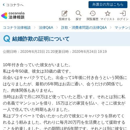
弁護士の方はこちら
ココナラへ
投稿する
探す
閲覧履歴
マイリスト
ログイン
ココナラ法律相談
法律Q&A
詐欺・消費者問題の法律Q&A
マッチン
結婚詐欺の証明について
公開日時：
2020年6月23日 21:20
更新日時：
2020年6月24日 19:19
10年付き合っていた彼女がいました。

私は今年50歳、彼女は33歳の歳です。

出会いはキャバクラでした。出会って1年後に付き合うという関係に
はなりましたが、最初の5年間はお店に通い、会うだけの関係でし
た。肉体関係もありません。

当時はお店で月に20万ほど使っていたと思います。それとは別に私
の名義でマンションを借り、15万ほどの家賃を払い、そこに彼女が
一人で住んでいた時期もありました。

私はプライベートで会いたかったので彼女にキャバクラを辞めてく
れるよう頼みました。代わりに毎月20万円を生活費として援助する
ことを約束しました。その期間は約5年間です。それとは別に彼女に