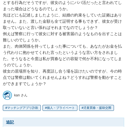
とする行為だそうですが、彼女のようにパパ活だったと言われてし
まった場合はどうなるのでしょうか。

先ほどにも記述しましたように、結婚の約束をしていた証拠はあり
ません。また、渡した金額も全て証明する事もできず、彼女が受け
取っていないと言い張ればそれまでなのでしょうか？

例えば警察に行って彼女に対する被害届のようなものを出すことは
難しいのでしょうか。

また、肉体関係を持ってしまった事についても、あなたがお金を払
う代わりに抱かせてくれた言ったというような言い方をされまし
た。そうなると今度は私が買春などの容疑で何か不利になってしま
うのでしょうか。

彼女の居場所を知り、再度話し合う場を設けたいのですが、今の時
点では警察は動いてくれませんよね？どうすれば警察を動かすこと
ができますでしょうか？
kan さん
マッチングアプリ詐欺
個人・プライベート
児童買春・援助交際
追記