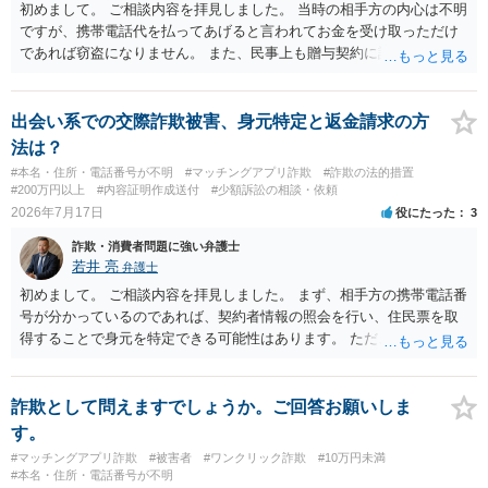
初めまして。 ご相談内容を拝見しました。 当時の相手方の内心は不明
ですが、携帯電話代を払ってあげると言われてお金を受け取っただけ
であれば窃盗になりません。 また、民事上も贈与契約に該当すると思
われるところ、返済の義務はありません。 これ以上のやり取りをせ
ず、可能であればブロックをするようにしてください。 ご不安であれ
ば、最寄りの警察署に相談をしても良いかもしれません。 以上、ご参
出会い系での交際詐欺被害、身元特定と返金請求の方
考になれば幸いです。
法は？
#本名・住所・電話番号が不明
#マッチングアプリ詐欺
#詐欺の法的措置
#200万円以上
#内容証明作成送付
#少額訴訟の相談・依頼
2026年7月17日
役にたった
3
詐欺・消費者問題に強い弁護士
若井 亮
弁護士
初めまして。 ご相談内容を拝見しました。 まず、相手方の携帯電話番
号が分かっているのであれば、契約者情報の照会を行い、住民票を取
得することで身元を特定できる可能性はあります。 ただ、他人名義の
携帯電話であるなどした場合には特定に結びつけることは難しいとこ
ろです。 LINEについても、詐欺の事案であれば照会できる可能性はあ
りますが、携帯電話の番号を経由する方法より難しくなります。 身元
詐欺として問えますでしょうか。ご回答お願いしま
を特定した後は、返金の理屈があるかどうかを確認していきます。 基
す。
本的に贈与に該当する場合には返金請求ができません。 詐欺を含め、
#マッチングアプリ詐欺
#被害者
#ワンクリック詐欺
#10万円未満
当方に返金の理屈があるかどうかを確認していきます。 さらに、渡し
#本名・住所・電話番号が不明