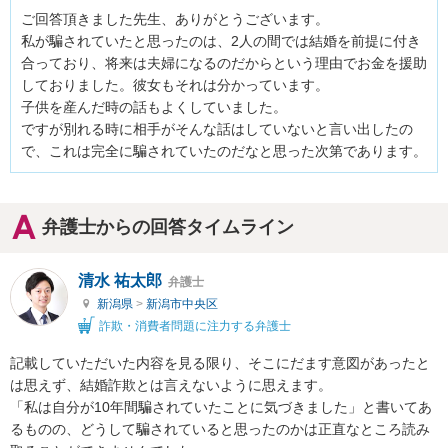
ご回答頂きました先生、ありがとうございます。

私が騙されていたと思ったのは、2人の間では結婚を前提に付き
合っており、将来は夫婦になるのだからという理由でお金を援助
しておりました。彼女もそれは分かっています。

子供を産んだ時の話もよくしていました。

ですが別れる時に相手がそんな話はしていないと言い出したの
で、これは完全に騙されていたのだなと思った次第であります。
弁護士からの回答タイムライン
清水 祐太郎
弁護士
新潟県
>
新潟市中央区
詐欺・消費者問題に注力する弁護士
記載していただいた内容を見る限り、そこにだます意図があったと
は思えず、結婚詐欺とは言えないように思えます。

「私は自分が10年間騙されていたことに気づきました」と書いてあ
るものの、どうして騙されていると思ったのかは正直なところ読み