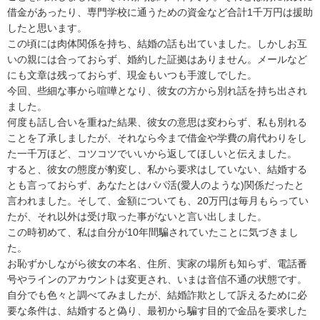
借金があったり、専門学校に通うための資金など合計1千万円は援助
したと思います。

この頃には肉体関係を持ち、結婚の話も出ていました。しかしお互
いの親には合っておらず、婚約した証拠はありません。メールなど
にも文章は残っておらず、現金もいつも手渡しでした。

今回、些細な事から喧嘩となり、彼女の方から別れ話を持ち出され
ました。

何度も話し合いを重ねた結果、彼女の意思は変わらず、私も別れる
ことを了承しましたが、それなら今まで借金や学費の肩代わりをし
た一千万ほど、コツコツでいいから返してほしいと伝えました。

すると、彼女の態度が豹変し、私から要求はしていない、結婚する
とも言っておらず、あなたとはパパ活(愛人のような)関係だったと
言われました。そして、金額についても、20万円は毎月もらってい
たが、それ以外は受け取った事がないと言い出しました。

この時初めて、私は自分が10年間騙されていたことに気づきまし
た。

お恥ずかしながら彼女の本名、住所、実家の場所も知らず、電話番
号やラインのアカウントは変更され、いまは音信不通の状態です。

自分でも色々と調べてみましたが、結婚詐欺として訴えるために必
要な条件は、結婚すると偽り、最初から騙す目的で金品を要求した