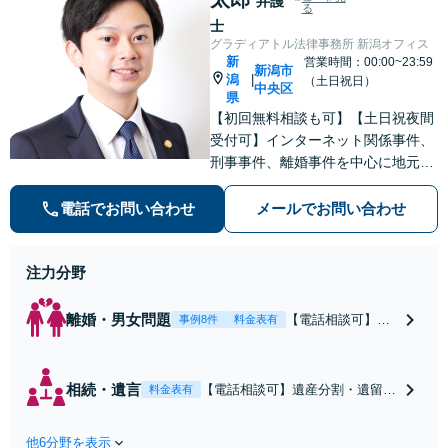
弁護
る
士
グラディアトル法律事務所 新潟オフィス
新
営業時間：00:00~23:59
新潟市
潟
|
（土日祝日）
中央区
県
【初回無料相談も可】【土日祝夜間
受付可】インターネット関係事件、
刑事事件、離婚事件を中心に地元新
潟で弁護士業一筋。若さと誠意と情
熱を胸に、依頼者様と真正面から向
電話でお問い合わせ
メールでお問い合わせ
き合います。
注力分野
離婚・男女問題
【電話相談可】不
事例8件
料金表有
倫・浮気の慰謝料
請求・財産分与・
養育費・親権等、
相続・遺言
【電話相談可】遺産分割・遺留
料金表有
離婚に関するご相
分・遺言書作成など相続全般をめ
談はおまかせくだ
ぐるご相談をお受けしておりま
さい。依頼者様の
他6分野を表示