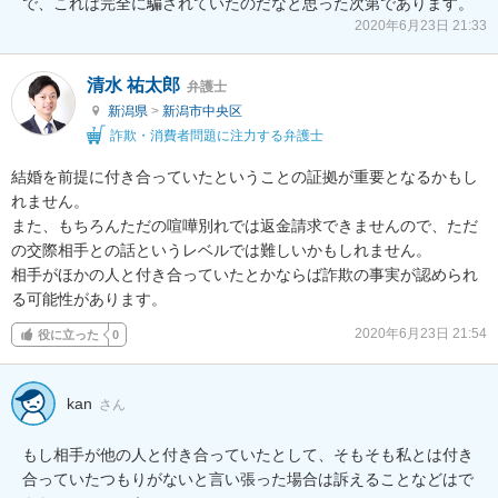
で、これは完全に騙されていたのだなと思った次第であります。
2020年6月23日 21:33
清水 祐太郎
弁護士
新潟県
>
新潟市中央区
詐欺・消費者問題に注力する弁護士
結婚を前提に付き合っていたということの証拠が重要となるかもし
れません。

また、もちろんただの喧嘩別れでは返金請求できませんので、ただ
の交際相手との話というレベルでは難しいかもしれません。

相手がほかの人と付き合っていたとかならば詐欺の事実が認められ
る可能性があります。
2020年6月23日 21:54
役に立った
0
kan
さん
もし相手が他の人と付き合っていたとして、そもそも私とは付き
合っていたつもりがないと言い張った場合は訴えることなどはで