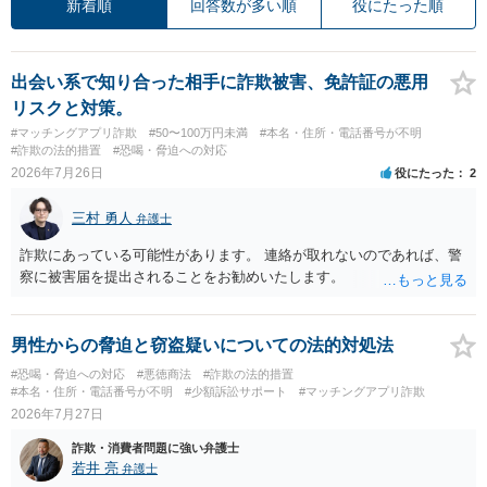
新着順
回答数が多い順
役にたった順
出会い系で知り合った相手に詐欺被害、免許証の悪用
リスクと対策。
#マッチングアプリ詐欺
#50〜100万円未満
#本名・住所・電話番号が不明
#詐欺の法的措置
#恐喝・脅迫への対応
2026年7月26日
役にたった
2
三村 勇人
弁護士
詐欺にあっている可能性があります。 連絡が取れないのであれば、警
察に被害届を提出されることをお勧めいたします。
男性からの脅迫と窃盗疑いについての法的対処法
#恐喝・脅迫への対応
#悪徳商法
#詐欺の法的措置
#本名・住所・電話番号が不明
#少額訴訟サポート
#マッチングアプリ詐欺
2026年7月27日
詐欺・消費者問題に強い弁護士
若井 亮
弁護士