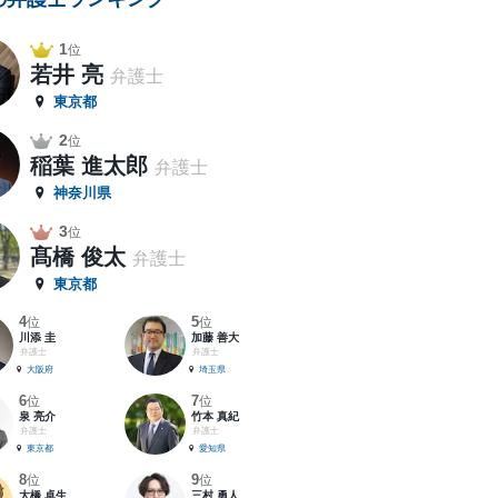
1
位
若井 亮
弁護士
東京都
2
位
稲葉 進太郎
弁護士
神奈川県
3
位
髙橋 俊太
弁護士
東京都
4
5
位
位
川添 圭
加藤 善大
弁護士
弁護士
大阪府
埼玉県
6
7
位
位
泉 亮介
竹本 真紀
弁護士
弁護士
東京都
愛知県
8
9
位
位
大橋 卓生
三村 勇人