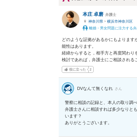
本庄 卓磨
弁護士
神奈川県
>
横浜市神奈川区
離婚・男女問題に注力する弁
どのような証拠があるかにもよります
能性はあります。

経緯からすると，相手方と再度関わり
検討であれば，弁護士にご相談される
役に立った
2
DVなんて無くなれ
さん
警察に相談の記録と、本人の取り調べ
弁護士さんに相談すれば多少なりと
います？

ありがとうございます。