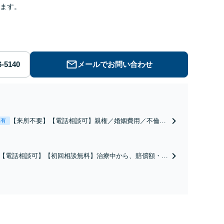
ます。
メールでお問い合わせ
【来所不要】【電話相談可】親権／婚姻費用／不倫慰
表有
謝料／別居などの争点を整理し、見通しと方針を提示
します。
【電話相談可】【初回相談無料】治療中から、賠償額・過
障害の見通しを整理し、納得感ある解決を目指します。