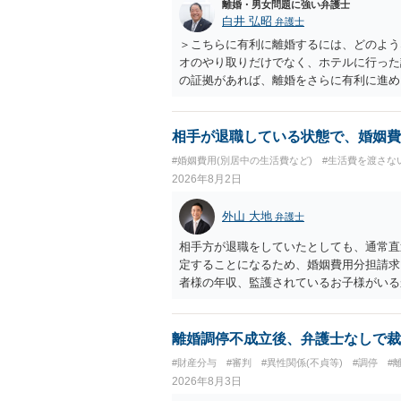
離婚・男女問題に強い弁護士
白井 弘昭
弁護士
＞こちらに有利に離婚するには、どのよう
オのやり取りだけでなく、ホテルに行った
の証拠があれば、離婚をさらに有利に進め
きると思われます。 ただし、不貞発覚後
がありますので、ご注意ください。 以上
相手が退職している状態で、婚姻費
#婚姻費用(別居中の生活費など)
#生活費を渡さな
2026年8月2日
外山 大地
弁護士
相手方が退職をしていたとしても、通常直
定することになるため、婚姻費用分担請求
者様の年収、監護されているお子様がいる
ます。
離婚調停不成立後、弁護士なしで裁
#財産分与
#審判
#異性関係(不貞等)
#調停
#
2026年8月3日