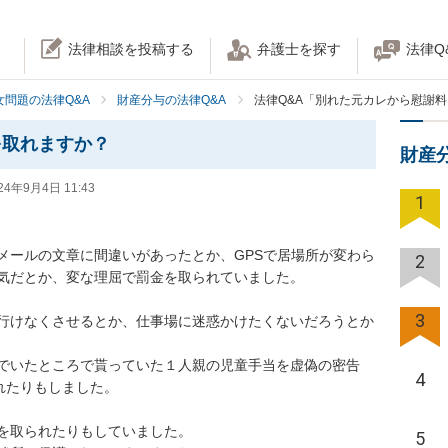
法律相談を投稿する
弁護士を探す
法律Q
女問題の法律Q&A
財産分与の法律Q&A
法律Q&A「別れた元カレから慰謝
を取れますか？
財産
24年9月4日 11:43
1
メールの文章に間違いがあったとか、GPSで居場所が変わら
2
だとか、変な理屈で罰金を取られていました。

3
行けなくさせるとか、仕事場に迷惑かけたくないだろうとか
でいたところで貰っていた１人親の児童手当を虚偽の密告
4
たりもしました。

取られたりもしていました。

5