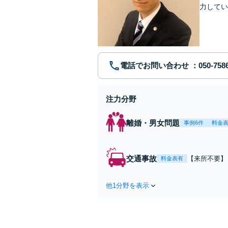
力してい
電話でお問い合わせ
注力分野
離婚・男女問題
事例6件
料金
交通事故
【来所不要】
料金表有
失割合・後遺
他1分野を表示