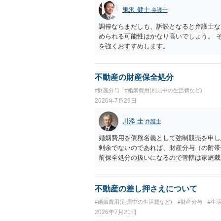
鬼沢 健士
弁護士
調停ならまだしも、訴訟となると弁護士な
められる可能性はかなり高いでしょう。 
を強くおすすめします。
不動産の財産保全処分
#財産分与
#婚姻費用(別居中の生活費など)
2026年7月29日
川添 圭
弁護士
婚姻費用を債務名義として強制競売を申し
剰余でないのであれば、財産分与（の附帯
前保全処分の扱いになるので管轄は家庭裁
あれば、担当弁護士とよく相談してくださ
不動産の差し押さえについて
#婚姻費用(別居中の生活費など)
#財産分与
#生
2026年7月21日