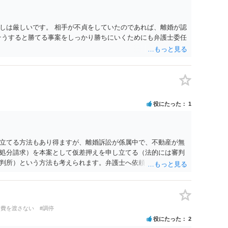
しは厳しいです。 相手が不貞をしていたのであれば、離婚が認
そうすると勝てる事案をしっかり勝ちにいくためにも弁護士委任
役にたった
1
立てる方法もあり得ますが、離婚訴訟が係属中で、不動産が無
処分請求）を本案として仮差押えを申し立てる（法的には審判
判所）という方法も考えられます。弁護士へ依頼しているので
い。
活費を渡さない
#調停
役にたった
2