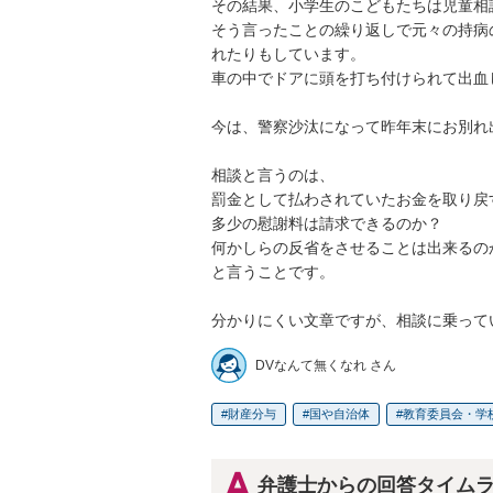
その結果、小学生のこどもたちは児童相談
そう言ったことの繰り返しで元々の持病
れたりもしています。

車の中でドアに頭を打ち付けられて出血し
今は、警察沙汰になって昨年末にお別れ出来
相談と言うのは、

罰金として払わされていたお金を取り戻す
多少の慰謝料は請求できるのか？

何かしらの反省をさせることは出来るのか？
と言うことです。

DVなんて無くなれ さん
財産分与
国や自治体
教育委員会・学
弁護士からの回答タイム