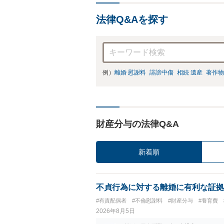
法律Q&Aを探す
例）
離婚 慰謝料
誹謗中傷
相続 遺産
著作物
財産分与の法律Q&A
新着順
不貞行為に対する離婚に有利な証拠
#有責配偶者
#不倫慰謝料
#財産分与
#養育費
2026年8月5日