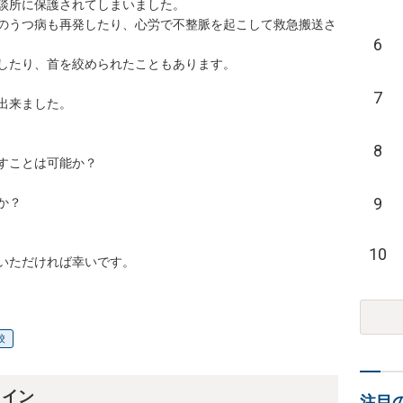
所に保護されてしまいました。

のうつ病も再発したり、心労で不整脈を起こして救急搬送さ
6
たり、首を絞められたこともあります。

7
ました。

8
ことは可能か？

9


10
校
ライン
注目