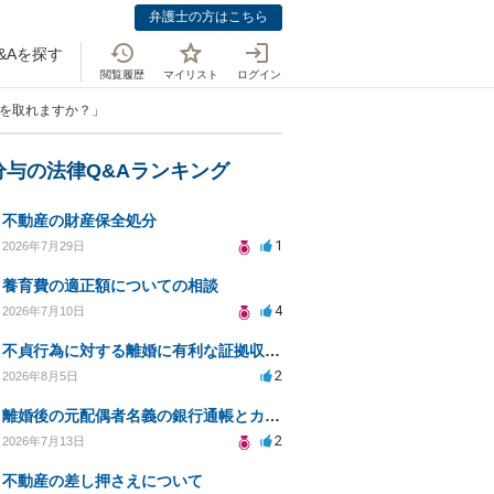
弁護士の方はこちら
&Aを探す
閲覧履歴
マイリスト
ログイン
料を取れますか？」
分与の法律Q&Aランキング
不動産の財産保全処分
1
2026年7月29日
養育費の適正額についての相談
4
2026年7月10日
不貞行為に対する離婚に有利な証拠収集方法と法的手続きについて
2
2026年8月5日
離婚後の元配偶者名義の銀行通帳とカードの処分方法について
2
2026年7月13日
不動産の差し押さえについて