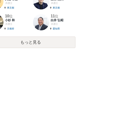
弁護士
弁護士
東京都
東京都
10
11
位
位
小杉 和
白井 弘昭
弁護士
弁護士
京都府
愛知県
もっと見る