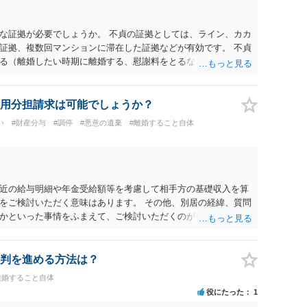
な証拠が必要でしょうか。 不貞の証拠としては、ライン、カカ
証拠、複数回マンションに滞在した証拠などが有効です。 不貞
る（離婚したい時期に離婚する、慰謝料をとるなど）ことがで
、長期間同居を続けると、不貞を許したとの評価につながる場合
、ご参考まで。
用分担請求は可能でしょうか？
い
#財産分与
#調停
#悪意の遺棄
#離婚すること自体
近の給与明細や年金受給額等を考慮して相手方の基礎収入を算
をご検討いただく意味はあります。 その他、別居の経緯、質問
かといった事情をふまえて、ご検討いただくのが良いかと思い
判を進める方法は？
離婚すること自体
役にたった
1