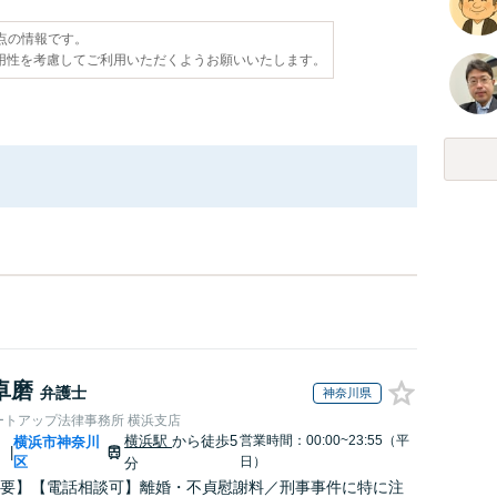
時点の情報です。
用性を考慮してご利用いただくようお願いいたします。
卓磨
弁護士
神奈川県
ートアップ法律事務所 横浜支店
横浜駅
から徒歩5
営業時間：00:00~23:55（平
川
横浜市神奈川
|
区
日）
分
要】【電話相談可】離婚・不貞慰謝料／刑事事件に特に注