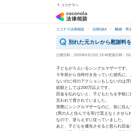
ココナラへ
ココナラ法律相談
法律Q&A
離婚・男
別れた元カレから慰謝料
公開日時：
2020年6月23日 19:48
更新日時：
20
子どもが５人いるシングルマザーです。

５年前から当時付き合っていた彼氏に、
ないのに何のアクションもしないのは浮気
総額としては200万以上です。

罰金を払わないと、子どもたちを学校に
言われて脅されていました。

実際にシングルマザーなのに、前に住ん
(男の人と住んでる等)で貰えなくさせられ
なので、逆らえずに従っていました。

あと、子どもを優先させると怒られ罰金を