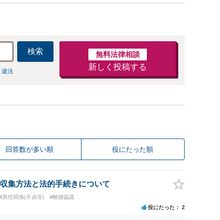
検索
無料法律相談
新しく投稿する
 違法
回答数が多い順
役にたった順
収集方法と法的手続きについて
#異性関係(不貞等)
#離婚協議
役にたった
2