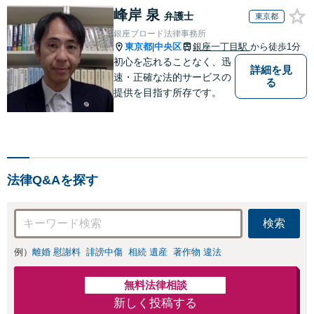
峰岸 泉
弁護士
東京都
銀座ブロード法律事務所
東京都
中央区
銀座一丁目駅
から徒歩1分
|
初心を忘れることなく、迅
詳細を見
速・正確な法的サービスの
る
提供を目指す所存です。
法律Q&Aを探す
検索
例）
離婚 慰謝料
誹謗中傷
相続 遺産
著作物 違法
無料法律相談
新しく投稿する