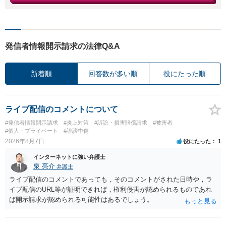
発信者情報開示請求の法律Q&A
新着順
回答数が多い順
役にたった順
ライブ配信のコメントについて
#発信者情報開示請求
#炎上対策
#訴訟・損害賠償請求
#被害者
#個人・プライベート
#誹謗中傷
2026年8月7日
役にたった
1
インターネットに強い弁護士
泉 亮介
弁護士
ライブ配信のコメントであっても，そのコメントがされた日時や，ラ
イブ配信のURL等が証明できれば，権利侵害が認められるものであれ
ば開示請求が認められる可能性はあるでしょう。