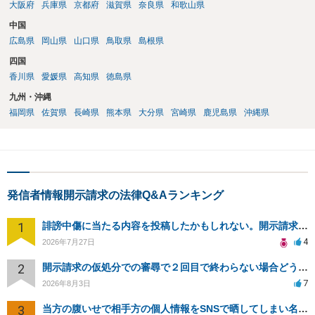
大阪府
兵庫県
京都府
滋賀県
奈良県
和歌山県
中国
広島県
岡山県
山口県
鳥取県
島根県
四国
香川県
愛媛県
高知県
徳島県
九州・沖縄
福岡県
佐賀県
長崎県
熊本県
大分県
宮崎県
鹿児島県
沖縄県
発信者情報開示請求の法律Q&Aランキング
1
誹謗中傷に当たる内容を投稿したかもしれない。開示請求や民事刑事裁判に発展しうるのか教えて欲しい。
4
2026年7月27日
2
開示請求の仮処分での審尋で２回目で終わらない場合どうしたらいいですか
7
2026年8月3日
3
当方の腹いせで相手方の個人情報をSNSで晒してしまい名誉毀損させてしまったかもしれない