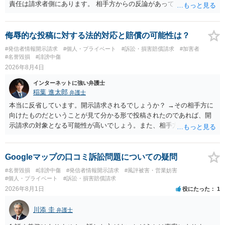
責任は請求者側にあります。 相手方からの反論があっても、裁判官が
要件事実を満たしていると判断すれば、補充は求められません。 相手
方が口頭で反論したのは、仮処分は迅速性が要求されるためです。 書
面での反論となれば、より遅延する可能性がございます。 また、本件
侮辱的な投稿に対する法的対応と賠償の可能性は？
はXのため、APのIPアドレスの保存期間の問題もございます。 開示請
#発信者情報開示請求
#個人・プライベート
#訴訟・損害賠償請求
#加害者
求は法律知識が不可欠ですが、それだけでは足りず、実務を踏まえた
#名誉毀損
#誹謗中傷
方法を選択することが重要です。
2026年8月4日
インターネットに強い弁護士
稲葉 進太郎
弁護士
本当に反省しています。開示請求されるでしょうか？ →その相手方に
向けたものだということが見て分かる形で投稿されたのであれば、開
示請求の対象となる可能性が高いでしょう。また、相手方の投稿した
文章からすると、実際に発信者情報開示請求がなされる可能性がある
と存じます。発信者情報開示請求が進むと、投稿に使った回線の契約
者のところに、意見照会がなされます。アカウント情報開示の場合
Googleマップの口コミ訴訟問題についての疑問
は、アカウントの登録メールに意見照会がなされます。 また、された
#名誉毀損
#誹謗中傷
#発信者情報開示請求
#風評被害・営業妨害
場合賠償金はいくらでしょうか。 →ケースバイケースであり、数万円
#個人・プライベート
#訴訟・損害賠償請求
から１００万単位まで様々でしょう。裁判外であれば交渉して相手方
2026年8月1日
役にたった
1
の請求額から減額することを試みることとなるでしょう。
川添 圭
弁護士