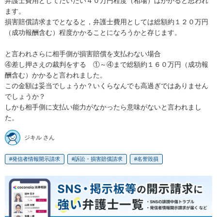
弁護士費用としてだいたい４０万円程度（相場）はかかると思われ
ます。

損害賠償請求までとなると，弁護士費用としては総額約１２０万円
（成功報酬含む）程度かかることになろうかと存じます。

と言われさらに相手側が損害賠償を支払わない場合

④差し押さえの裁判をする　①～④まで総額約１６０万円（成功報
酬含む）かかると言われました。

この金額は妥当でしょうか？いくらなんでも高過ぎではありません
でしょうか？

しかも相手側に支払い能力がなかったら意味がないと言われまし
ジキル さん
発信者情報開示請求
訴訟・損害賠償請求
名誉毀損