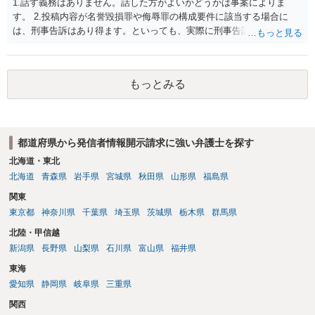
1.話す義務はありません。話した方がよいかどうかは事案によりま
す。 2.投稿内容が名誉毀損罪や侮辱罪の構成要件に該当する場合に
は、刑事告訴はあり得ます。といっても、実際に刑事告訴に動くかど
うかは事案によります。 3.これも事案によりますが、半年から1年程度
です。Googleは電話番号の開示請求もできることが多いので、少しで
も特定可能になるよう、複数ルートで開示請求が行われることが多い
もっとみる
です。さらにいえば、利用者からの口コミ投稿の場合、開示請求者は
ある程度対象者を特定できている（ただし証拠による裏付けか必要な
ので発信者情報開示請求をする）というケースが比較的多いと思われ
ます。
都道府県から発信者情報開示請求に強い弁護士を探す
北海道・東北
北海道
青森県
岩手県
宮城県
秋田県
山形県
福島県
関東
東京都
神奈川県
千葉県
埼玉県
茨城県
栃木県
群馬県
北陸・甲信越
新潟県
長野県
山梨県
石川県
富山県
福井県
東海
愛知県
静岡県
岐阜県
三重県
関西