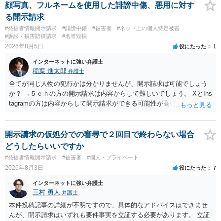
顔写真、フルネームを使用した誹謗中傷、悪用に対す
る開示請求
#発信者情報開示請求
#誹謗中傷
#被害者
#ネット上の個人特定被害
#訴訟・損害賠償請求
#名誉毀損
2026年8月5日
役にたった
1
インターネットに強い弁護士
稲葉 進太郎
弁護士
全てが同じ人物の犯行かは分かりませんが、開示請求は可能でしょう
か？ →５ｃｈの方の開示請求は内容からして難しいでしょう。 XとIns
tagramの方は内容からして開示請求ができる可能性が高いでしょう。
ただ、アカウントが削除されていると開示請求は失敗する可能性が高
いでしょう。７月中にアカウントが削除されている場合、今から進め
ても失敗する可能性が高いように思われます。 相手を特定できた場
開示請求の仮処分での審尋で２回目で終わらない場合
合、相手に全ての弁護士費用を負担させることは可能でしょうか？ →
どうしたらいいですか
訴訟外の交渉で相手方が認めれば負担させることができるでしょう。
#発信者情報開示請求
#被害者
#個人・プライベート
訴訟で判決となった場合は、実際の弁護士費用が認められる場合と認
2026年8月3日
役にたった
7
められない場合があり何ともいえないところでしょう。
インターネットに強い弁護士
三村 勇人
弁護士
本件投稿記事の詳細が不明ですので、具体的なアドバイスはできませ
んが、開示請求はいずれも要件事実を立証する必要があります。 立証