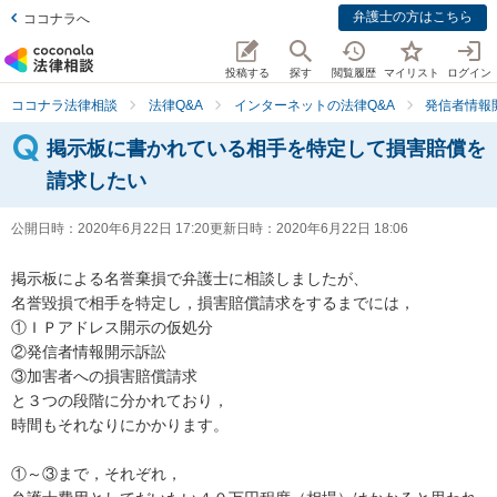
弁護士の方はこちら
ココナラへ
投稿する
探す
閲覧履歴
マイリスト
ログイン
ココナラ法律相談
法律Q&A
インターネットの法律Q&A
発信者情報
掲示板に書かれている相手を特定して損害賠償を
請求したい
公開日時：
2020年6月22日 17:20
更新日時：
2020年6月22日 18:06
掲示板による名誉棄損で弁護士に相談しましたが、

名誉毀損で相手を特定し，損害賠償請求をするまでには，

①ＩＰアドレス開示の仮処分

②発信者情報開示訴訟

③加害者への損害賠償請求

と３つの段階に分かれており，

時間もそれなりにかかります。

①～③まで，それぞれ，
