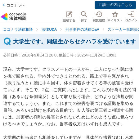
弁護士の方はこちら
ココナラへ
投稿する
探す
閲覧履歴
マイリスト
ログイン
ココナラ法律相談
法律Q&A
刑事事件の法律Q&A
ストーカー規制法
大学生です。同級生からセクハラを受けています
公開日時：
2018年9月14日 20:08
更新日時：
2025年11月24日 19:03
現在、大学生です。クラスメートの一人から、二人になった隙に体
を撫で回される、学内外でつきまとわれる、路上で手を繋がされ
（振り払うと）腰に手を回す、体を密着させてくる等の被害を受け
ています。そこで、2点、ご質問いたします。これらの行為を法的問
題（あるいは条例違反）として取り扱う場合、どのような法規が関
連するでしょうか。また、これまでの被害を裏づける証拠を集める
目的、あるいは助けを求める目的で、友人等の第三者に相談する際
には、加害者の権利の侵害とされないためにどのような点に気をつ
けるべきでしょうか。なお、当事者双方はいずれも成人です。

大学側の担当者にも相談をしていますが、具体的な措置はむしろ本