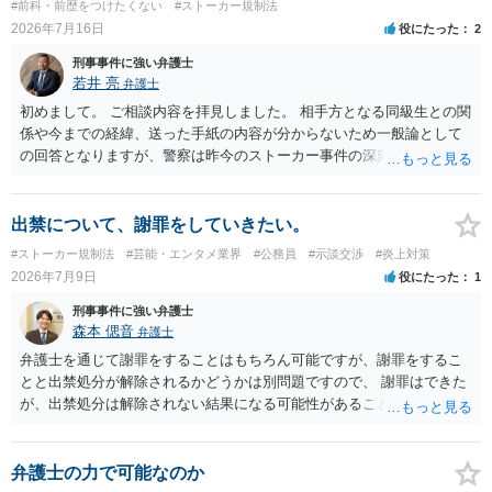
#前科・前歴をつけたくない
#ストーカー規制法
2026年7月16日
役にたった
2
刑事事件に強い弁護士
若井 亮
弁護士
初めまして。 ご相談内容を拝見しました。 相手方となる同級生との関
係や今までの経緯、送った手紙の内容が分からないため一般論として
の回答となりますが、警察は昨今のストーカー事件の深刻化を踏ま
え、かなり早い段階で介入をしてくる印象です。 警告を受けていらっ
しゃるとのことですので、今後の接触は避けられたほうが良いでしょ
う。
出禁について、謝罪をしていきたい。
#ストーカー規制法
#芸能・エンタメ業界
#公務員
#示談交渉
#炎上対策
2026年7月9日
役にたった
1
刑事事件に強い弁護士
森本 偲音
弁護士
弁護士を通じて謝罪をすることはもちろん可能ですが、謝罪をするこ
とと出禁処分が解除されるかどうかは別問題ですので、 謝罪はできた
が、出禁処分は解除されない結果になる可能性があることを踏まえた
うえで依頼する必要があるかと存じます。 以上、ご参考までに。
弁護士の力で可能なのか