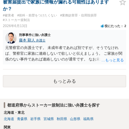
被害届提出で家族に情報が漏れる可能性はあります
か？
#被害者
#前科・前歴をつけたくない
#業務妨害罪・信用毀損罪
#ストーカー規制法
2026年6月13日
役にたった
2
刑事事件に強い弁護士
藤本 顯人
弁護士
元警察官の弁護士です。 未成年者であれば別ですが、そうでなけれ
ば、警察官に家族に連絡しないで欲しいと伝えましょう。 ご家族が関
係のない事件であれば連絡しないのが通常です。 なお未成年者の場合
には法定代理人の意思なども確認すべきなので連絡します。
もっとみる
都道府県からストーカー規制法に強い弁護士を探す
北海道・東北
北海道
青森県
岩手県
宮城県
秋田県
山形県
福島県
関東