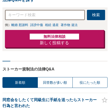
検索
例）
離婚 慰謝料
誹謗中傷
相続 遺産
著作物 違法
無料法律相談
新しく投稿する
ストーカー規制法の法律Q&A
新着順
回答数が多い順
役にたった順
同窓会をしたくて同級生に手紙を送ったらストーカー
行為と言われた