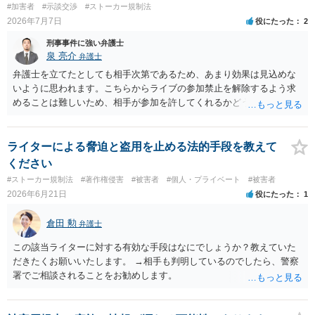
#加害者
#示談交渉
#ストーカー規制法
2026年7月7日
役にたった
2
刑事事件に強い弁護士
泉 亮介
弁護士
弁護士を立てたとしても相手次第であるため、あまり効果は見込めな
いように思われます。こちらからライブの参加禁止を解除するよう求
めることは難しいため、相手が参加を許してくれるかどうかになって
しまうでしょう。
ライターによる脅迫と盗用を止める法的手段を教えて
ください
#ストーカー規制法
#著作権侵害
#被害者
#個人・プライベート
#被害者
2026年6月21日
役にたった
1
倉田 勲
弁護士
この該当ライターに対する有効な手段はなにでしょうか？教えていた
だきたくお願いいたします。 →相手も判明しているのでしたら、警察
署でご相談されることをお勧めします。