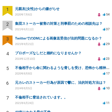
1
元親友(女性)からの嫌がらせ
54
2020年7月6日
2
集団ストーカー被害の対策と刑事罰のための相談先は？
37
2021年6月11日
3
TwitterでのDMによる画像送受信が法的問題になるか？
29
2021年9月21日
4
プロポーズなしだと婚約になりませんか？
23
2019年12月10日
5
不倫相手から命に関わるような脅しを受け、恐怖から精神的にまいっています。
17
2020年8月8日
6
元カレのストーカー行為が原因で鬱に、法的対処方法は？
10
2024年8月5日
7
不倫相手に脅迫されています。。
11
2021年6月24日