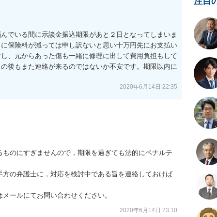
注目
悩んでいる間に示談金振込期限があと２日となってしまいま
きに保険料が減っては申し訳ないと思い十万円先にお支払い
すし、元からあった傷も一緒に修理に出して費用負担もして
この後もまた連絡が来るのではないか不安です。期限以内に
2020年6月14日 22:35
るものにすぎませんので，期限を過ぎても法的にペナルテ
手方の弁護士に，対応を検討中である旨を連絡しておけば
はメールにてお問い合わせください。
2020年6月14日 23:10