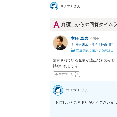
マナマナ さん
弁護士からの回答タイム
本庄 卓磨
弁護士
神奈川県
>
横浜市神奈川区
交通事故に注力する弁護士
請求されている金額が適正なものかど
勧めいたします。
役に立った
2
マナマナ
さん
お忙しいところありがとうございま