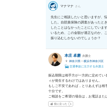
マナマナ
さん
先生にご相談したいと思いますが、
した。自賠責保険の調査があったと
したことはなかったことにしていま
いるため、この金額が適正なのか、
振り込むしかないのでしょうか？
本庄 卓磨
弁護士
神奈川県
>
横浜市神奈川区
交通事故に注力する弁護士
振込期限は相手方が一方的に定めてい
ィが発生するわけではありません。

もしご不安であれば，とりあえずは相
十分です。

ご相談をご希望の場合は，お電話また
役に立った
1