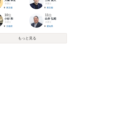
大橋 卓生
三村 勇人
弁護士
弁護士
東京都
東京都
10
11
位
位
小杉 和
白井 弘昭
弁護士
弁護士
京都府
愛知県
もっと見る