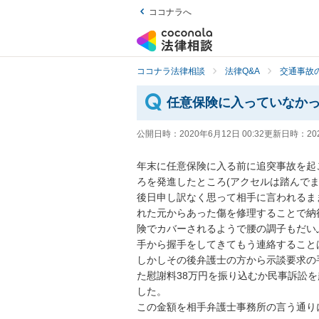
ココナラへ
ココナラ法律相談
法律Q&A
交通事故の
任意保険に入っていなか
公開日時：
2020年6月12日 00:32
更新日時：
20
年末に任意保険に入る前に追突事故を起
ろを発進したところ(アクセルは踏んでま
後日申し訳なく思って相手に言われるま
れた元からあった傷を修理することで納
険でカバーされるようで腰の調子もだい
手から握手をしてきてもう連絡することは
しかしその後弁護士の方から示談要求の
た慰謝料38万円を振り込むか民事訴訟
した。

この金額を相手弁護士事務所の言う通り