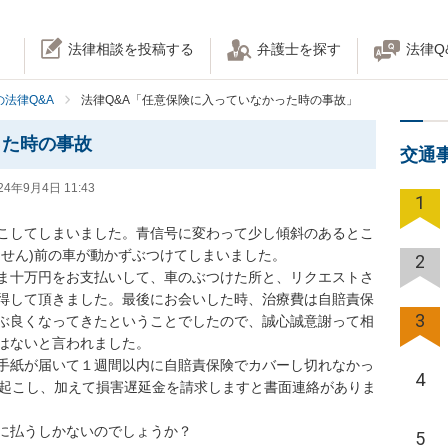
法律相談を投稿する
弁護士を探す
法律Q
法律Q&A
法律Q&A「任意保険に入っていなかった時の事故」
った時の事故
交通
24年9月4日 11:43
1
こしてしまいました。青信号に変わって少し傾斜のあるとこ
せん)前の車が動かずぶつけてしまいました。

2
ま十万円をお支払いして、車のぶつけた所と、リクエストさ
得して頂きました。最後にお会いした時、治療費は自賠責保
3
ぶ良くなってきたということでしたので、誠心誠意謝って相
ないと言われました。

手紙が届いて１週間以内に自賠責保険でカバーし切れなかっ
4
を起こし、加えて損害遅延金を請求しますと書面連絡がありま
に払うしかないのでしょうか？
5