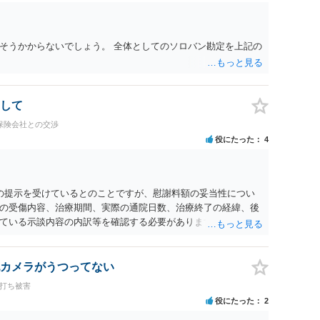
そうかからないでしょう。 全体としてのソロバン勘定を上記の
して
保険会社との交渉
役にたった
4
0円の提示を受けているとのことですが、慰謝料額の妥当性につい
の受傷内容、治療期間、実際の通院日数、治療終了の経緯、後
ている示談内容の内訳等を確認する必要があります。保険会社
士が介入することにより増額を検討できる場合がありますの
護士に個別に相談することをお勧めいたします。 ・相手方保険
・叔母様の診断名、けがの内容 ・治療開始日及び治療終了日 ・
カメラがうつってない
っているか ・叔母様ご本人やご家族等が加入している保険に、
ち打ち被害
付帯しているか なお、被害者は叔母様ご本人となりますので、
役にたった
2
の依頼意思等を確認する必要があります。日本語での十分な意