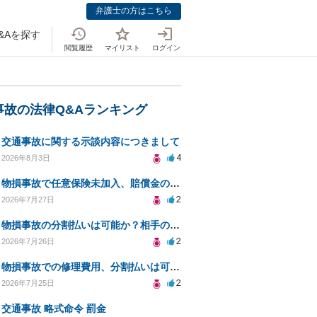
弁護士の方はこちら
&Aを探す
閲覧履歴
マイリスト
ログイン
事故の法律Q&Aランキング
交通事故に関する示談内容につきまして
4
2026年8月3日
物損事故で任意保険未加入、賠償金の分割払いは可能か？
2
2026年7月27日
物損事故の分割払いは可能か？相手の威圧への対処法
2
2026年7月26日
物損事故での修理費用、分割払いは可能ですか？
2
2026年7月25日
交通事故 略式命令 罰金