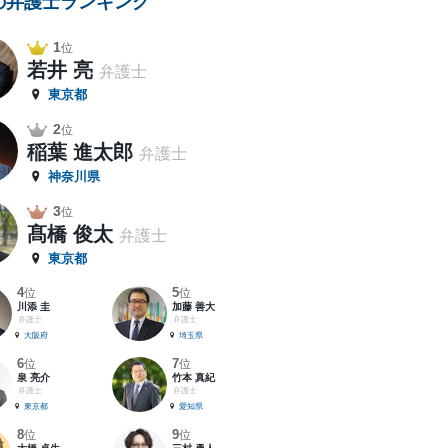
の弁護士ランキング
1
位
若井 亮
弁護士
東京都
2
位
稲葉 進太郎
弁護士
神奈川県
3
位
髙橋 俊太
弁護士
東京都
4
5
位
位
川添 圭
加藤 善大
弁護士
弁護士
大阪府
埼玉県
6
7
位
位
泉 亮介
竹本 真紀
弁護士
弁護士
東京都
愛知県
8
9
位
位