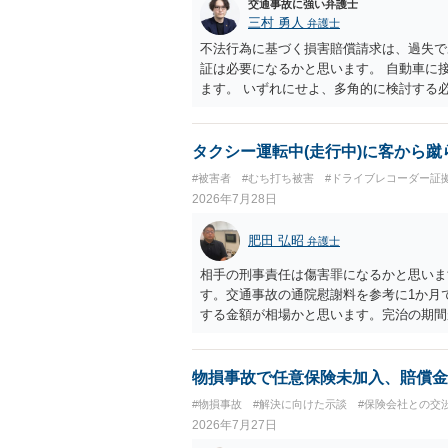
思疎通が難しいとのことですので、そのあ
交通事故に強い弁護士
要があると思われます。
三村 勇人
弁護士
不法行為に基づく損害賠償請求は、過失で
証は必要になるかと思います。 自動車に
ます。 いずれにせよ、多角的に検討する
タクシー運転中(走行中)に客から蹴
#被害者
#むち打ち被害
#ドライブレコーダー証
2026年7月28日
肥田 弘昭
弁護士
相手の刑事責任は傷害罪になるかと思いま
す。交通事故の通院慰謝料を参考に1か月
する金額が相場かと思います。完治の期間
てください。
物損事故で任意保険未加入、賠償金
#物損事故
#解決に向けた示談
#保険会社との交
2026年7月27日