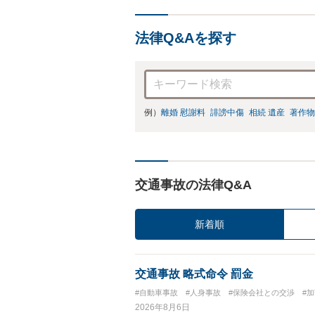
法律Q&Aを探す
例）
離婚 慰謝料
誹謗中傷
相続 遺産
著作物
交通事故の法律Q&A
新着順
交通事故 略式命令 罰金
#自動車事故
#人身事故
#保険会社との交渉
#
2026年8月6日