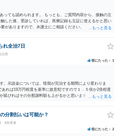
たりのご事情も踏まえて、依頼意思の確認方法等を検討する必
あっても認められます。 もっとも、ご質問内容から、接触の立
接触した後、受診していれば、医療記録も立証に使えるかと思い
必要がありますので、弁護士にご相談ください。
られ全治7日
拠活用
役にたった
1
す。示談金については、怪我が完治する期間により変わりま
であれば19万円程度を基準に故意犯ですので１．５倍か2倍程度
が延びればその分慰謝料額も上がるかと思います。ご参考にし
の分割払いは可能か？
渉
#加害者
役にたった
2