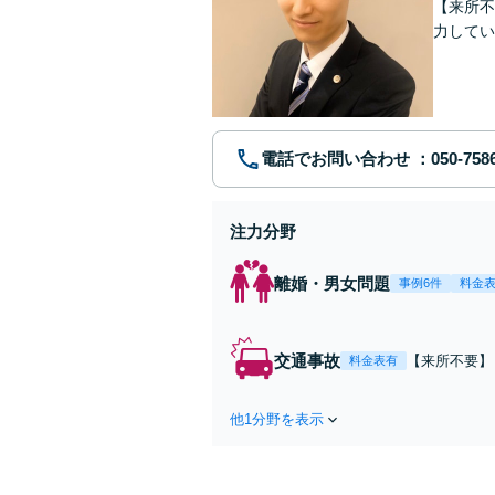
【来所不
力してい
電話でお問い合わせ
注力分野
離婚・男女問題
事例6件
料金
交通事故
【来所不要】
料金表有
失割合・後遺
他1分野を表示