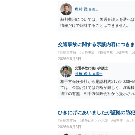
奥村 徹
弁護士
裁判費用については、国選弁護人を選べば
情報だけで回答することはできません。
交通事故に関する示談内容につきま
#自動車事故
#人身事故
#物損事故
#被害者
#
2026年8月3日
交通事故に強い弁護士
髙橋 俊太
弁護士
相手方保険会社から慰謝料約31万9,00
ては、金額だけでは判断が難しく、叔母様
遺症の有無、相手方保険会社から提示され
から提示される慰謝料額については、弁護
で、以下の資料・情報を準備した上で、弁
会社から届いている示談金額の提示書類 
ひきにげにあいましたが証拠の防犯
入院の有無、通院回数 ・現在も症状が残
#自動車事故
#解決に向けた示談
#被害者
#む
今回の事故で利用できる弁護士費用特約が
2026年8月3日
弁護士が受任する場合には、叔母様ご本人