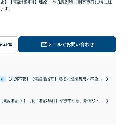
要】【電話相談可】離婚・不貞慰謝料／刑事事件に特に注
ます。
メールでお問い合わせ
【来所不要】【電話相談可】親権／婚姻費用／不倫慰
表有
謝料／別居などの争点を整理し、見通しと方針を提示
します。
【電話相談可】【初回相談無料】治療中から、賠償額・過
障害の見通しを整理し、納得感ある解決を目指します。