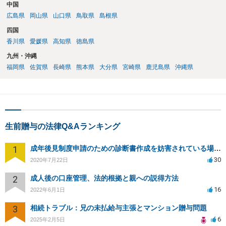
中国
広島県
岡山県
山口県
鳥取県
島根県
四国
香川県
愛媛県
高知県
徳島県
九州・沖縄
福岡県
佐賀県
長崎県
熊本県
大分県
宮崎県
鹿児島県
沖縄県
生前贈与の法律Q&Aランキング
1
成年後見制度申請のための診断書作成を妨害されている場合、法律家に対策を依頼できることはありますか？
30
2020年7月22日
2
成人後の口座管理、法的根拠と親への説得方法
16
2022年6月1日
3
相続トラブル：兄の未払給与主張とマンション贈与問題
6
2025年2月5日