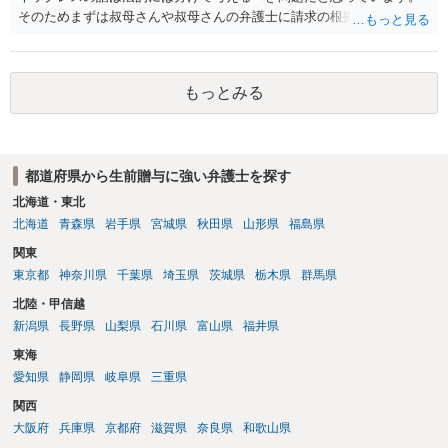
ける方法にする。 やむなく共有になってしまった場合は共有物分割
そのためまずは叔母さんや叔母さんの弁護士に請求の根拠を尋ねてみ
請求で共有状態を解消するのが一般的です。 最初から、共有で相
た方が良いと思います。 なお、今後も叔母さんが引かないような場合
手が使用することを前提に贈与を受けると 共有物分割請求ができる
には、ご相談者様の方でも弁護士に具体的に相談してみるのも良いと
かどうか微妙になってしまうので、賃料をもらうくらいしか 解決方
思います。 以上ご参考までに。
法が亡くなってしまう可能性があります。 弁護士に面談で詳しい
もっとみる
事情を話して相談された方がよいと思います。
都道府県から生前贈与に強い弁護士を探す
北海道・東北
北海道
青森県
岩手県
宮城県
秋田県
山形県
福島県
関東
東京都
神奈川県
千葉県
埼玉県
茨城県
栃木県
群馬県
北陸・甲信越
新潟県
長野県
山梨県
石川県
富山県
福井県
東海
愛知県
静岡県
岐阜県
三重県
関西
大阪府
兵庫県
京都府
滋賀県
奈良県
和歌山県