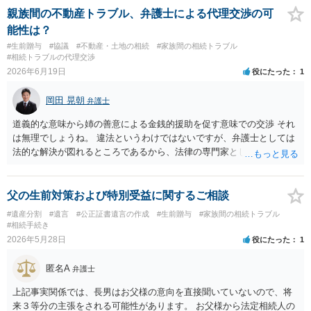
親族間の不動産トラブル、弁護士による代理交渉の可
能性は？
#生前贈与
#協議
#不動産・土地の相続
#家族間の相続トラブル
#相続トラブルの代理交渉
2026年6月19日
役にたった
1
岡田 晃朝
弁護士
道義的な意味から姉の善意による金銭的援助を促す意味での交渉 それ
は無理でしょうね。 違法というわけではないですが、弁護士としては
法的な解決が図れるところであるから、法律の専門家として介入する
ので。
父の生前対策および特別受益に関するご相談
#遺産分割
#遺言
#公正証書遺言の作成
#生前贈与
#家族間の相続トラブル
#相続手続き
2026年5月28日
役にたった
1
匿名A
弁護士
上記事実関係では、長男はお父様の意向を直接聞いていないので、将
来３等分の主張をされる可能性があります。 お父様から法定相続人の