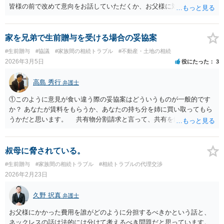
皆様の前で改めて意向をお話していただくか、お父様に対し遺言を残
していただくように弁護士等に相談するようアドバイスする方法があ
ります。
家を兄弟で生前贈与を受ける場合の妥協案
#生前贈与
#協議
#家族間の相続トラブル
#不動産・土地の相続
2026年3月5日
役にたった
3
高島 秀行
弁護士
①このように意見が食い違う際の妥協案はどういうものが一般的です
か？ あなたが賃料をもらうか、あなたの持ち分を姉に買い取ってもら
うかだと思います。 共有物分割請求と言って、共有を解消する場合
売って代金を分けるか、 あなたの持ち分を買い取るよう請求するこ
とができます。 ただし、共有で贈与を受けるときに、相手が使用す
ることを認めると そのような共有物分割請求ができるのかが問題と
叔母に脅されている。
なってしまいます。 ②仮に姉がこの家で事業を始めた場合、私に一定
#生前贈与
#家族間の相続トラブル
#相続トラブルの代理交渉
の賃貸料を払うのが一般的でしょうか？ 姉だけ使用することを認
2026年2月23日
めるのであれば賃料をもらったらよいと思います。 ③家や土地を共有
名義にするとトラブルが多いと聞きますが、家を兄弟姉妹で相続・贈
久野 択真
弁護士
与を受ける場合みなさんどうしているのでしょうか。 共有で贈与
を受けるということは少なく、相続で共有となった場合は遺産分割の
お父様にかかった費用を誰がどのように分担するべきかという話と、
際に なるべく共有にしないで、代償金をもらうか、売って代金を分
ネックレスの話は法的には分けて考えるべき問題だと思っています。