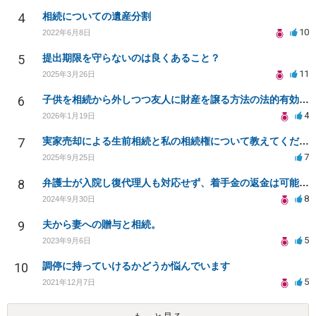
4
相続についての遺産分割
10
2022年6月8日
5
提出期限を守らないのは良くあること？
11
2025年3月26日
6
子供を相続から外しつつ友人に財産を譲る方法の法的有効性は？
4
2026年1月19日
7
実家売却による生前相続と私の相続権について教えてください
7
2025年9月25日
8
弁護士が入院し復代理人も対応せず、着手金の返金は可能か？
8
2024年9月30日
9
夫から妻への贈与と相続。
5
2023年9月6日
10
調停に持っていけるかどうか悩んでいます
5
2021年12月7日