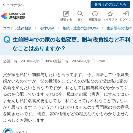
弁護士の方はこちら
ココナラへ
投稿する
探す
閲覧履歴
マイリスト
ログイン
ココナラ法律相談
法律Q&A
相続・遺言の法律Q&A
生前贈与の法律Q
生前贈与での家の名義変更。贈与税負担など不利
なことはありますか？
公開日時：
2018年9月9日 08:43
更新日時：
2024年9月6日 17:40
父が家を私に生前贈与したいと言ってます。 今、同居している妹夫
婦がいるのですが、父の世話をしているのが私なので父は私に家の
名義を変えたいと言うのですが、私としては贈与税等がかかってく
るのを心配しています それに今、私はその家（実家）にすんではい
ませんし私に名義変更をしても、私にとっては不利なことではない
かと思ってます こういうことはわかりませんので専門家の方の意見
を聞きたいです。 現在、家の価値がどの程度なのかもわかりません 
よろしくお願いします 
JKy さん