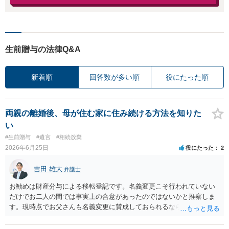
生前贈与の法律Q&A
新着順
回答数が多い順
役にたった順
両親の離婚後、母が住む家に住み続ける方法を知りた
い
#生前贈与
#遺言
#相続放棄
2026年6月25日
役にたった
2
吉田 雄大
弁護士
お勧めは財産分与による移転登記です。名義変更こそ行われていない
だけでお二人の間では事実上の合意があったのではないかと推察しま
す。現時点でお父さんも名義変更に賛成しておられるなら尚更です。
公正証書遺言の場合には贈与扱いになる筈で、納税額を考えてもより
すぐれた方法と思います。