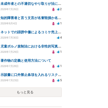
未成年者との不適切なやり取りが法に触れる可能性と対処法
2
2026年7月26日
知的障害者と言う文言が名誉毀損か名誉感情の侵害になるか教えてほしい。
1
2026年8月4日
ネットでの誹謗中傷によるコミケ売上減少、損害賠償は可能か？
4
2026年7月30日
児童ポルノ規制法における非性的写真とテキストの扱いは？
1
2026年7月29日
著作物の定義と使用方法について
1
2026年7月28日
示談書に口外禁止条項を入れるリスクはありますか？
5
2026年7月23日
もっと見る