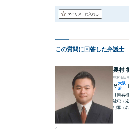
マイリストに入れる
この質問に回答した弁護士
奥村 
奥村＆田
大阪
府
【簡易相
祉犯（児
犯罪（名
護士です