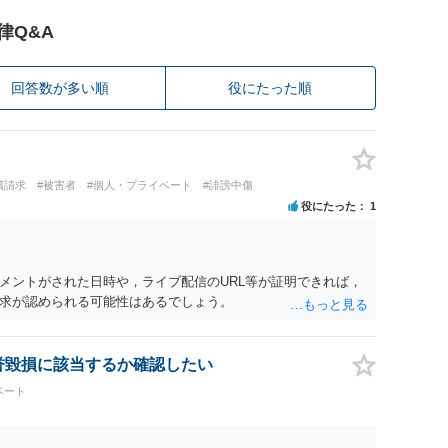
律Q&A
回答数が多い順
役にたった順
償請求
#被害者
#個人・プライベート
#誹謗中傷
役にたった
1
メントがされた日時や，ライブ配信のURL等が証明できれば，
求が認められる可能性はあるでしょう。
名誉毀損に該当するか確認したい
ベート