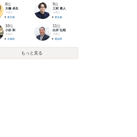
8
9
位
位
大橋 卓生
三村 勇人
弁護士
弁護士
東京都
東京都
10
11
位
位
小杉 和
白井 弘昭
弁護士
弁護士
京都府
愛知県
もっと見る