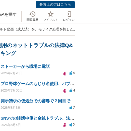
弁護士の方はこちら
&Aを探す
閲覧履歴
マイリスト
ログイン
ダルト動画（成人済）を、モザイク処理を施した上で個人的に販売するのは違法にな
利用のネットトラブルの法律Q&
ンキング
ストーカーから職場に電話
6
2026年7月28日
プロ野球ゲームのもじり名使用、パブリシティ権の影響は？
4
2026年7月30日
開示請求の仮処分での審尋で２回目で終わらない場合どうしたらいいですか
7
2026年8月3日
SNSでの誹謗中傷と金銭トラブル、法的対応の相談
2
2026年8月4日