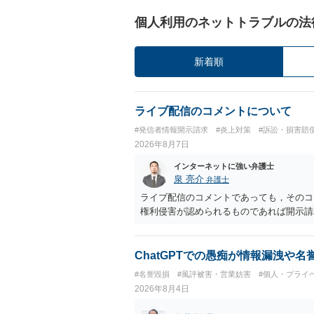
個人利用のネットトラブルの法
新着順
ライブ配信のコメントについて
#発信者情報開示請求
#炎上対策
#訴訟・損害賠
2026年8月7日
インターネットに強い弁護士
泉 亮介
弁護士
ライブ配信のコメントであっても，そのコ
権利侵害が認められるものであれば開示請
ChatGPTでの愚痴が情報漏洩や
#名誉毀損
#風評被害・営業妨害
#個人・プライ
2026年8月4日