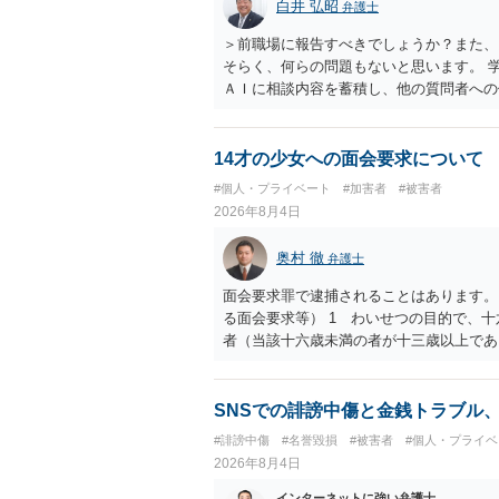
白井 弘昭
弁護士
＞前職場に報告すべきでしょうか？また、
そらく、何らの問題もないと思います。 
ＡＩに相談内容を蓄積し、他の質問者への
社名を特定していない限り、一般論として
ので、その情報自体が、秘密情報に当たる
中傷の不特定多数への公開に当たるとも思
14才の少女への面会要求について
したかも第三者にしられることはないので
#個人・プライベート
#加害者
#被害者
して書き込んだとしても）、相談者さんが
2026年8月4日
参考まで。
奥村 徹
弁護士
面会要求罪で逮捕されることはあります。
る面会要求等） 1 わいせつの目的で、
者（当該十六歳未満の者が十三歳以上であ
生まれた者に限る。）は、一年以下の拘禁
又は誘惑して面会を要求すること。 二 
金銭その他の利益を供与し、又はその申込
SNSでの誹謗中傷と金銭トラブル
し、よってわいせつの目的で当該十六歳未
#誹謗中傷
#名誉毀損
#被害者
#個人・プライベ
罰金に処する。
2026年8月4日
インターネットに強い弁護士