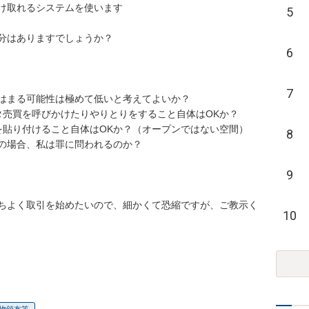
れるシステムを使います

5
ありますでしょうか？

6
7
まる可能性は極めて低いと考えてよいか？

タ売買を呼びかけたりやりとりをすること自体はOKか？

を貼り付けること自体はOKか？（オープンではない空間）

8
場合、私は罪に問われるのか？

9
ちよく取引を始めたいので、細かくて恐縮ですが、ご教示く
10