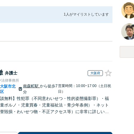
1人が
マイリストしています
徹
弁護士
大阪府
中法律事務所
南森町駅
から徒歩7
営業時間：10:00~17:00（土日祝
大阪市北
|
区
日）
分
談無料】性犯罪（不同意わいせつ・性的姿態撮影罪）・福
童ポルノ・児童買春・児童福祉法・青少年条例）・ネット
誉毀損・わいせつ物・不正アクセス等）に非常に詳しい弁