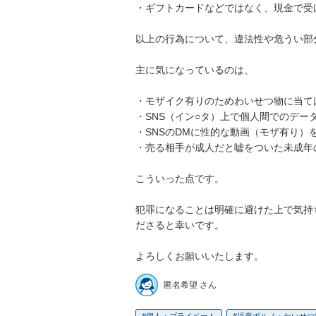
・ギフトカードなどではなく、現金で受け取
以上の行為について、違法性や危うい部分は
主に気になっているのは、

・モザイク有りのためわいせつ物に当ては
・SNS（イン○タ）上で個人間でのデー
・SNSのDMに性的な動画（モザ有り）
・売る相手が成人だと嘘をついた未成年の
こういった点です。

犯罪になることは明確に避けた上で気持
ださると幸いです。

よろしくお願いいたします。
匿名希望 さん