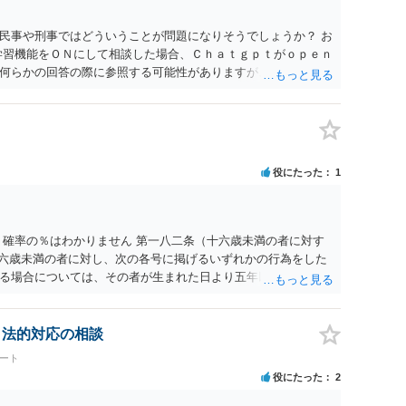
民事や刑事ではどういうことが問題になりそうでしょうか？ お
学習機能をＯＮにして相談した場合、Ｃｈａｔｇｐｔがｏｐｅｎ
何らかの回答の際に参照する可能性がありますが、個人名や会
抽象化されて回答に織り込まれる可能性が生じるにすぎません
とは思えませんし、名誉棄損として、個人や会社に対する誹謗
われません。 もちろん、誰がその内容をｃｈａｔｇｐｔに入力
、個人や会社の特定をせずに書き込んだことで（おそらく特定
刑事民事の責任に問われることはないでしょう。 私見ながらご
役にたった
1
 確率の％はわかりません 第一八二条（十六歳未満の者に対す
十六歳未満の者に対し、次の各号に掲げるいずれかの行為をした
る場合については、その者が生まれた日より五年以上前の日に
刑又は五十万円以下の罰金に処する。 一 威迫し、偽計を用い
拒まれたにもかかわらず、反復して面会を要求すること。 三
み若しくは約束をして面会を要求すること。 2前項の罪を犯
、法的対応の相談
満の者と面会をした者は、二年以下の拘禁刑又は百万円以下の
ート
役にたった
2