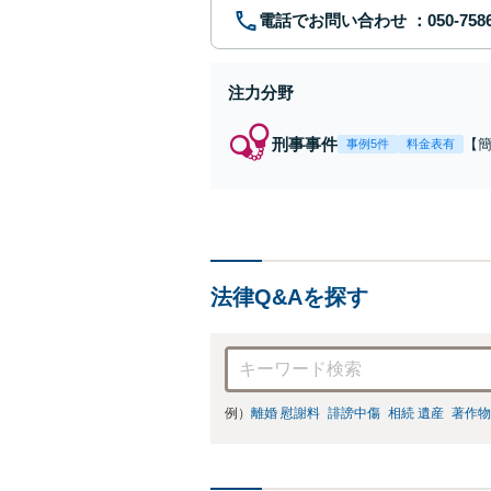
電話でお問い合わせ
注力分野
刑事事件
【
事例5件
料金表有
福
例
リ
法律Q&Aを探す
例）
離婚 慰謝料
誹謗中傷
相続 遺産
著作物