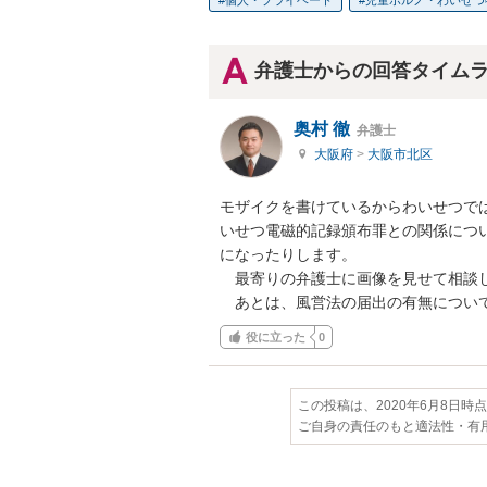
個人・プライベート
児童ポルノ・わいせつ
弁護士からの回答タイム
奥村 徹
弁護士
大阪府
>
大阪市北区
モザイクを書けているからわいせつで
いせつ電磁的記録頒布罪との関係につ
になったりします。

　最寄りの弁護士に画像を見せて相談し
　あとは、風営法の届出の有無につい
役に立った
0
この投稿は、2020年6月8日時
ご自身の責任のもと適法性・有