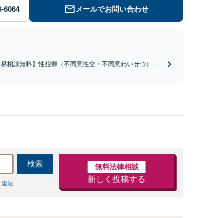
メールでお問い合わせ
簡易相談無料】性犯罪（不同意性交・不同意わいせつ）・
祉犯（児童ポルノ・児童買春・児童福祉法・青少年条
）・ネット犯罪（名誉毀損・わいせつ物・不正アクセス・
ベンジポルノ罪等）に非常に詳しい弁護士です
検索
無料法律相談
新しく投稿する
 違法