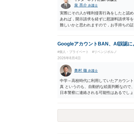
泉 亮介
弁護士
実際にその人が権利侵害行為をしたと認め
あれば，開示請求を経ずに慰謝料請求等を
難しいかと思われますので，お手持ちの証
GoogleアカウントBAN、AI誤
#個人・プライベート
#リベンジポルノ
2026年8月4日
奥村 徹
弁護士
中学～高校時代に利用していたアカウント
真 というのも、自動的な絵面判断なので
日本警察に連絡される可能性はあるでしょ