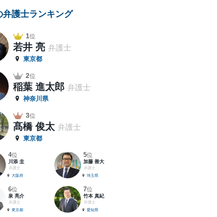
の弁護士ランキング
1
位
若井 亮
弁護士
東京都
2
位
稲葉 進太郎
弁護士
神奈川県
3
位
髙橋 俊太
弁護士
東京都
4
5
位
位
川添 圭
加藤 善大
弁護士
弁護士
大阪府
埼玉県
6
7
位
位
泉 亮介
竹本 真紀
弁護士
弁護士
東京都
愛知県