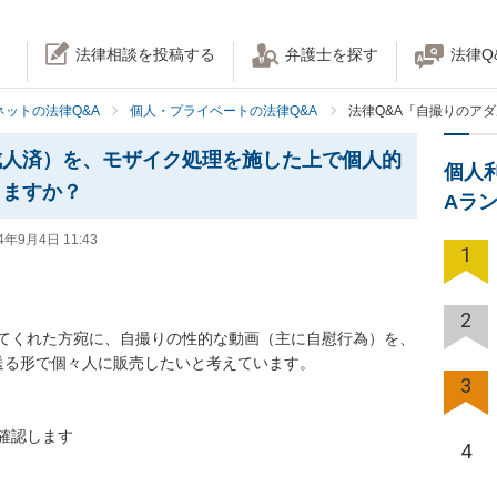
法律相談を投稿する
弁護士を探す
法律Q
ネットの法律Q&A
個人・プライベートの法律Q&A
法律Q&A「自撮りのア
成人済）を、モザイク処理を施した上で個人的
個人
りますか？
Aラ
4年9月4日 11:43
1
2
てくれた方宛に、自撮りの性的な動画（主に自慰行為）を、
る形で個々人に販売したいと考えています。

3
認します

4