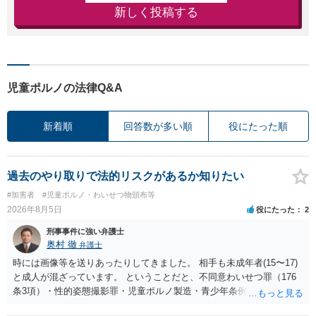
新しく投稿する
児童ポルノの法律Q&A
新着順
回答数が多い順
役にたった順
過去のやり取りで法的リスクがあるか知りたい
#加害者
#児童ポルノ・わいせつ物頒布等
2026年8月5日
役にたった
2
刑事事件に強い弁護士
奥村 徹
弁護士
時には画像等を送りあったりしてきました。 相手も未成年者(15〜17)
と成人が混ざっています。 ということだと、不同意わいせつ罪（176
条3項）・性的姿態撮影罪・児童ポルノ製造・青少年条例違反（わいせ
つ行為 児童ポルノ要求）などが検討されます。 重い罪もあるの