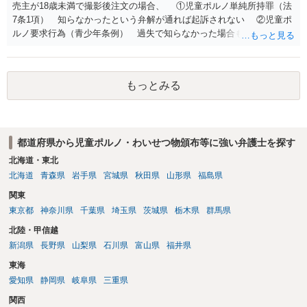
売主が18歳未満で撮影後注文の場合、 ①児童ポルノ単純所持罪（法
7条1項） 知らなかったという弁解が通れば起訴されない ②児童ポ
ルノ要求行為（青少年条例） 過失で知らなかった場合も処罰される
地域がある の罪名が検討されます。 警察にバレれば捜索差押を受け
ることになります。 対応としては、福祉犯罪に詳しい弁護士に相談
した上で 相手方の地域も知らない・年齢も知らなかったという弁
もっとみる
解 もう消したので持ってない という弁解を用意して、警察相談を
検討してください。
都道府県から児童ポルノ・わいせつ物頒布等に強い弁護士を探す
北海道・東北
北海道
青森県
岩手県
宮城県
秋田県
山形県
福島県
関東
東京都
神奈川県
千葉県
埼玉県
茨城県
栃木県
群馬県
北陸・甲信越
新潟県
長野県
山梨県
石川県
富山県
福井県
東海
愛知県
静岡県
岐阜県
三重県
関西