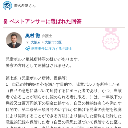
匿名希望 さん
ベストアンサーに選ばれた回答
奥村 徹
弁護士
大阪府
>
大阪市北区
刑事事件に注力する弁護士
児童ポルノ単純所持罪の疑いがあります。

警察の方針として逮捕はされません。

第七条（児童ポルノ所持、提供等）

1　自己の性的好奇心を満たす目的で、児童ポルノを所持した者
（自己の意思に基づいて所持するに至った者であり、かつ、当該
者であることが明らかに認められる者に限る。）は、一年以下の
懲役又は百万円以下の罰金に処する。自己の性的好奇心を満たす
目的で、第二条第三項各号のいずれかに掲げる児童の姿態を視覚
により認識することができる方法により描写した情報を記録した
電磁的記録を保管した者（自己の意思に基づいて保管するに至っ