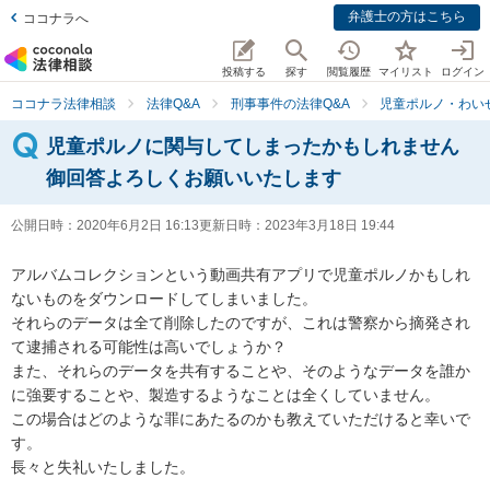
弁護士の方はこちら
ココナラへ
投稿する
探す
閲覧履歴
マイリスト
ログイン
ココナラ法律相談
法律Q&A
刑事事件の法律Q&A
児童ポルノ・わい
児童ポルノに関与してしまったかもしれません
御回答よろしくお願いいたします
公開日時：
2020年6月2日 16:13
更新日時：
2023年3月18日 19:44
アルバムコレクションという動画共有アプリで児童ポルノかもしれ
ないものをダウンロードしてしまいました。

それらのデータは全て削除したのですが、これは警察から摘発され
て逮捕される可能性は高いでしょうか？

また、それらのデータを共有することや、そのようなデータを誰か
に強要することや、製造するようなことは全くしていません。

この場合はどのような罪にあたるのかも教えていただけると幸いで
す。

長々と失礼いたしました。