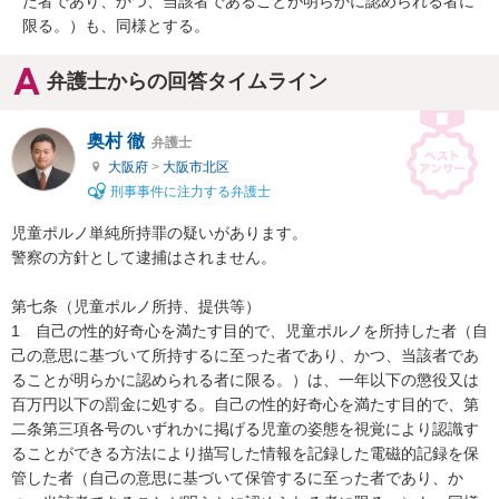
た者であり、かつ、当該者であることが明らかに認められる者に
限る。）も、同様とする。
弁護士からの回答タイムライン
奥村 徹
弁護士
大阪府
>
大阪市北区
刑事事件に注力する弁護士
児童ポルノ単純所持罪の疑いがあります。

警察の方針として逮捕はされません。

第七条（児童ポルノ所持、提供等）

1　自己の性的好奇心を満たす目的で、児童ポルノを所持した者（自
己の意思に基づいて所持するに至った者であり、かつ、当該者であ
ることが明らかに認められる者に限る。）は、一年以下の懲役又は
百万円以下の罰金に処する。自己の性的好奇心を満たす目的で、第
二条第三項各号のいずれかに掲げる児童の姿態を視覚により認識す
ることができる方法により描写した情報を記録した電磁的記録を保
管した者（自己の意思に基づいて保管するに至った者であり、か