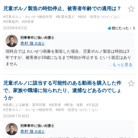
で、警察にバレれば、それなりの捜査を受けるでしょう。
児童ポルノ製造の時効停止、被害者年齢での適用は？
#児童ポルノ・わいせつ物頒布等
#私選弁護人
#前科・前歴をつけたくない
#刑事裁判
#加害者
2026年8月2日
役にたった
1
刑事事件に強い弁護士
奥村 徹
弁護士
現時点では わいせつ画像を製造した場合、児童ポルノ製造は時効は3
年ですが、被害者が18歳になるまで時効が停止する という規定はあり
ません
児童ポルノに該当する可能性のある動画を購入した件
で、家族や職場に知られたり、逮捕などあるのでしょ
うか
#逮捕による解雇・退学回避
#加害者
#釈放・保釈
#不起訴
#児童ポルノ・わいせつ物頒布等
#前科・前歴をつけたくない
2026年7月30日
刑事事件に強い弁護士
奥村 徹
弁護士