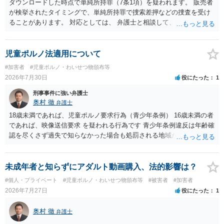
ダウンロードした時点で単純所持罪（7条1項）を疑われます。 販売者
が検挙されたタイミングで、単純所持罪で捜索差押などの捜査を受け
ることがあります。 対応としては、 弁護士と相談して、 児童ポルノ
と知らなかったという弁解を厚くした書面を作成してもらい 警察に相
談しておく などが考えられます。
児童ポルノ法適用について
#加害者
#児童ポルノ・わいせつ物頒布等
2026年7月30日
役にたった
1
刑事事件に強い弁護士
奥村 徹
弁護士
18歳未満であれば、児童ポルノ要求行為（青少年条例） 16歳未満の者
であれば、映像送信要求 を疑われる行為です 青少年条例違反は年齢確
認を尽くさず過失で知らなかった場合も処罰される地域があるので、
注意して下さい
未成年者と知らずにアダルト動画購入、法的影響は？
#個人・プライベート
#児童ポルノ・わいせつ物頒布等
#被害者
#加害者
2026年7月27日
役にたった
1
奥村 徹
弁護士