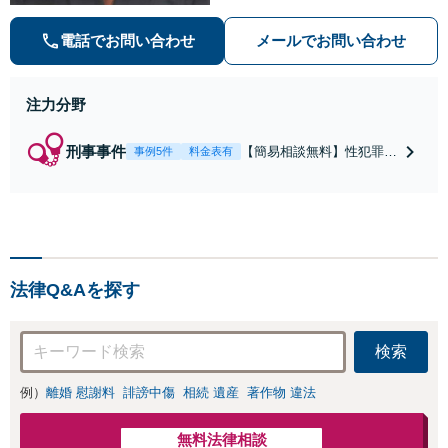
誉毀損・わいせつ物・不正アクセス
等）に非常に詳しい弁護士です
電話でお問い合わせ
メールでお問い合わせ
注力分野
刑事事件
【簡易相談無料】性犯罪
事例5件
料金表有
（不同意性交・不同意わい
せつ）・福祉犯（児童ポル
ノ・児童買春・児童福祉
法・青少年条例）・ネット
犯罪（名誉毀損・わいせつ
物・不正アクセス・リベン
法律Q&Aを探す
ジポルノ罪等）に非常に詳
しい弁護士です
検索
例）
離婚 慰謝料
誹謗中傷
相続 遺産
著作物 違法
無料法律相談