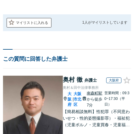
1人が
マイリストしています
マイリストに入れる
この質問に回答した弁護士
奥村 徹
弁護士
大阪府
奥村＆田中法律事務所
南森町駅
営業時間：09:3
大
大阪
0~17:30（平
阪
市北
から徒歩
|
府
区
日）
7分
【簡易相談無料】性犯罪（不同意わ
いせつ・性的姿態撮影罪）・福祉犯
（児童ポルノ・児童買春・児童福祉
法・青少年条例）・ネット犯罪（名