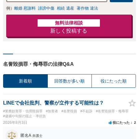
例）
離婚 慰謝料
誹謗中傷
相続 遺産
著作物 違法
無料法律相談
新しく投稿する
名誉毀損罪・侮辱罪の法律Q&A
新着順
回答数が多い順
役にたった順
LINEで会社批判、警察が立件する可能性は？
#業務妨害罪・信用毀損罪
#加害者
#名誉毀損
#不起訴
#名誉毀損罪・侮辱罪
#逮捕や勾留の阻止・準抗告
2026年8月3日
役にたった
2
匿名A
弁護士