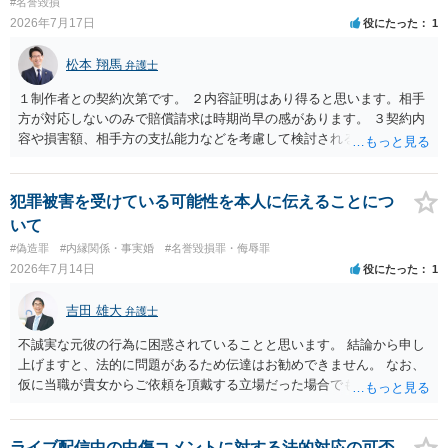
#名誉毀損
2026年7月17日
役にたった
1
松本 翔馬
弁護士
１制作者との契約次第です。 ２内容証明はあり得ると思います。相手
方が対応しないのみで賠償請求は時期尚早の感があります。 ３契約内
容や損害額、相手方の支払能力などを考慮して検討されるとよいでし
ょう ４損害賠償請求が考えられます。調査費用や弁護士費用も含め請
求する場合もありますが、認められるのはごく一部です。 ５事案の詳
細な検討が必要です。遅延損害金の発生なども確認するとよいでしょ
犯罪被害を受けている可能性を本人に伝えることにつ
う。 ６弁護士に窓口を一本化して、直接連絡を避けることも方法の一
いて
つです。
#偽造罪
#内縁関係・事実婚
#名誉毀損罪・侮辱罪
2026年7月14日
役にたった
1
吉田 雄大
弁護士
不誠実な元彼の行為に困惑されていることと思います。 結論から申し
上げますと、法的に問題があるため伝達はお勧めできません。 なお、
仮に当職が貴女からご依頼を頂戴する立場だった場合でも、女性の夫
への伝達については「お引き受けできない」旨説明することになりま
す。 文書偽造の事実を当該男性に伝達することは、事実上、妻が不倫
していたことを伝えるのと同じ効果をもちます。もちろん不倫はよく
ライブ配信中の中傷コメントに対する法的対応の可否