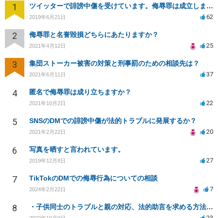
1
ツイッターで誹謗中傷を受けています。侮辱罪は成立しますか？
62
2019年6月21日
2
侮辱罪と名誉毀損どちらにあたりますか？
25
2021年4月12日
3
集団ストーカー被害の対策と刑事罰のための相談先は？
37
2021年6月11日
4
匿名で侮辱罪は成り立ちますか？
22
2021年10月2日
5
SNSのDMでの誹謗中傷が法的トラブルに発展するか？
20
2021年2月22日
6
写真を晒すと言われています。
27
2019年12月8日
7
TikTokのDMでの侮辱行為についての相談
7
2024年2月22日
8
・子供同士のトラブルと親の対応、法的助言を求める方法は？
23
2022年10月9日