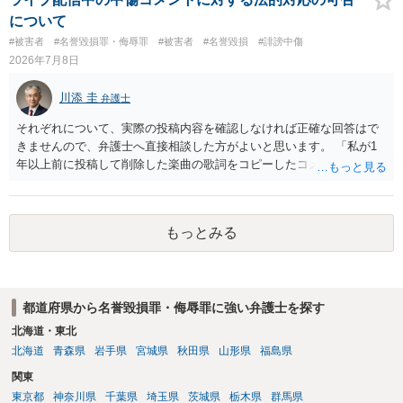
ないことですが、それを別の方（とりわけ、女性にとって最も知られ
について
たくない相手である夫）に事実上であれ伝えることは別の法的問題
#被害者
#名誉毀損罪・侮辱罪
#被害者
#名誉毀損
#誹謗中傷
（プライバシー権侵害の問題）が発生します。
2026年7月8日
川添 圭
弁護士
それぞれについて、実際の投稿内容を確認しなければ正確な回答はで
きませんので、弁護士へ直接相談した方がよいと思います。 「私が1
年以上前に投稿して削除した楽曲の歌詞をコピーしたコメント」とい
うのが、あなたが歌詞を盗用したという事実摘示なのであれば、名誉
毀損の可能性がありますが、それ以外の意味であれば回答は変わりま
す。 「私が学生時代にいじられていた」ことは、単にそれだけでは権
もっとみる
利侵害とは言い難いところです（いじめの事実をアウティングされ
た、といった意味であれば権利侵害性が出てくる可能性はあります
が）。
都道府県から名誉毀損罪・侮辱罪に強い弁護士を探す
北海道・東北
北海道
青森県
岩手県
宮城県
秋田県
山形県
福島県
関東
東京都
神奈川県
千葉県
埼玉県
茨城県
栃木県
群馬県