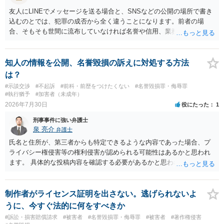
友人にLINEでメッセージを送る場合と、SNSなどの公開の場所で書き
込むのとでは、犯罪の成否から全く違うことになります。前者の場
合、そもそも世間に流布していなければ名誉や信用、業務にかかる犯
罪は成立しないことになります。
知人の情報を公開、名誉毀損の訴えに対処する方法
は？
#示談交渉
#不起訴
#前科・前歴をつけたくない
#名誉毀損罪・侮辱罪
#執行猶予
#加害者（未成年）
2026年7月30日
役にたった
1
刑事事件に強い弁護士
泉 亮介
弁護士
氏名と住所が、第三者からも特定できるような内容であった場合、プ
ライバシー権侵害等の権利侵害が認められる可能性はあるかと思われ
ます。 具体的な投稿内容を確認する必要があるかと思われますので、
ご不安であれば親に相談の上で、個別に弁護士にご相談されると良い
でしょう。
制作者がライセンス証明を出さない。逃げられないよ
うに、今すぐ法的に何をすべきか
#訴訟・損害賠償請求
#被害者
#名誉毀損罪・侮辱罪
#被害者
#著作権侵害