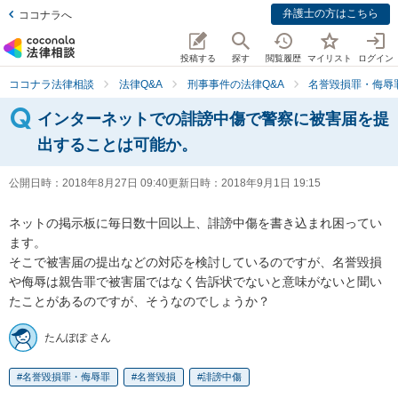
弁護士の方はこちら
ココナラへ
投稿する
探す
閲覧履歴
マイリスト
ログイン
ココナラ法律相談
法律Q&A
刑事事件の法律Q&A
名誉毀損罪・侮辱
インターネットでの誹謗中傷で警察に被害届を提
出することは可能か。
公開日時：
2018年8月27日 09:40
更新日時：
2018年9月1日 19:15
ネットの掲示板に毎日数十回以上、誹謗中傷を書き込まれ困ってい
ます。

そこで被害届の提出などの対応を検討しているのですが、名誉毀損
や侮辱は親告罪で被害届ではなく告訴状でないと意味がないと聞い
たんぽぽ さん
名誉毀損罪・侮辱罪
名誉毀損
誹謗中傷