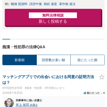
例）
離婚 慰謝料
誹謗中傷
相続 遺産
著作物 違法
無料法律相談
新しく投稿する
痴漢・性犯罪の法律Q&A
新着順
回答数が多い順
役にたった順
マッチングアプリでの出会いにおける同意の証明方法
は？
#不同意性交等罪
#痴漢・性犯罪
#不同意わいせつ
2026年7月25日
役にたった
4
刑事事件に強い弁護士
井上 祐司
弁護士