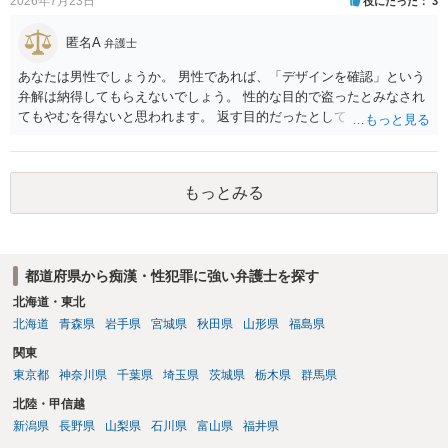
2026年7月23日
役にたった
3
きることはないとなります。これで回答を終わります。
匿名A
弁護士
あなたは男性でしょうか。 男性であれば、「デザインを確認」という
弁解は納得してもらえないでしょう。 性的な目的で盗ったとみなされ
てもやむを得ないと思われます。 返す目的だったとしても、性的な目
的の達成のためだとすれば、一旦、自室にもちかえっている以上、不
法領得の意思は発現しており、窃盗の既遂罪は成立し得まると思われ
ます。 元の場所に戻したのは、前述の目的を遂行する関係上、ばれな
もっとみる
いように戻したと評価されることになるのではないかと思います。 防
犯カメラに写っているのがあなたなのかは不明ですが、極めて深刻な
事態になっているのは確かです。お早目にご両親などとも相談して、
弁護士を依頼の上、示談の方向で動かれるのがよろしいかと思いま
都道府県から痴漢・性犯罪に強い弁護士を探す
す。
北海道・東北
北海道
青森県
岩手県
宮城県
秋田県
山形県
福島県
関東
東京都
神奈川県
千葉県
埼玉県
茨城県
栃木県
群馬県
北陸・甲信越
新潟県
長野県
山梨県
石川県
富山県
福井県