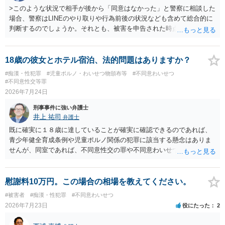
>このような状況で相手が後から「同意はなかった」と警察に相談した
場合、警察はLINEのやり取りや行為前後の状況なども含めて総合的に
判断するのでしょうか。それとも、被害を申告された時点で私がかな
り不利になるのでしょうか。 同様のご相談を、検察官送致されたも
の（不起訴事案）を含めて数件経験していますが、いずれも警察の対
応は前者です。 特に近年は、いわゆる異性間のトラブルから報復的
18歳の彼女とホテル宿泊、法的問題はありますか？
に不同意性交・不同意わいせつの罪の被害届が出される事案が頻発し
#痴漢・性犯罪
#児童ポルノ・わいせつ物頒布等
#不同意わいせつ
ており、警察も闇雲な逮捕をしないよう慎重になっているため、まず
#不同意性交等罪
は前後のＬＩＮＥやInstagram等の履歴をすべて統括的に縦覧して、
2026年7月24日
「被害者の被害申告内容が本当に信用できるものか」を見極めてから
刑事事件に強い弁護士
動くようになっていると感じます。
井上 祐司
弁護士
既に確実に１８歳に達していることが確実に確認できるのであれば、
青少年健全育成条例や児童ポルノ関係の犯罪に該当する懸念はありま
せんが、同室であれば、不同意性交の罪や不同意わいせつの罪の問題
が生じる可能性が否定できないので、慎重に行動された方が良いと考
えます。 すでに成人している以上、ホテル側が訝しく思って連絡をす
る可能性というのはほとんどないと考えます。
慰謝料10万円。この場合の相場を教えてください。
#被害者
#痴漢・性犯罪
#不同意わいせつ
2026年7月23日
役にたった
2