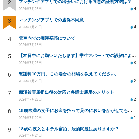
2
マッチングアプリでの出会いにおける同意の証明方法は？
4
2026年7月25日
3
マッチングアプリでの虚偽不同意
4
2026年7月23日
4
電車内での痴漢疑惑について
2026年7月18日
5
【本日中にお願いいたします】学生アパートでの誤解による窃盗疑惑、今後の対応策は？
3
2026年7月23日
6
慰謝料10万円。この場合の相場を教えてください。
2
2026年7月23日
7
痴漢被害届提出後の対応と弁護士雇用のメリット
2
2026年7月22日
8
18歳未満の女子にお金を払って足のにおいをかがせてもらう等の行為は違法ですか
1
2026年7月22日
9
18歳の彼女とホテル宿泊、法的問題はありますか？
2026年7月24日