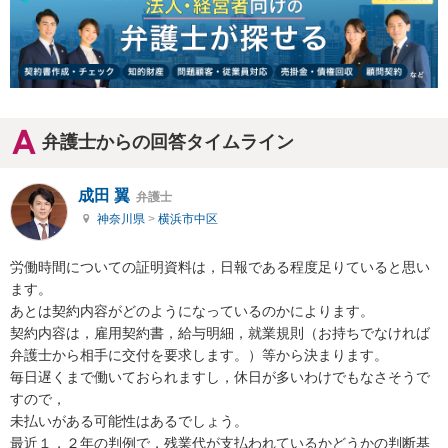
弁護士からの回答タイムライン
成田 翼
弁護士
神奈川県
>
横浜市中区
労働時間についての証明資料は，日報である程度足りていると思い
ます。

あとは契約内容がどのようになっているのかによります。

契約内容は，雇用契約書，給与明細，就業規則（お持ちでなければ
弁護士から相手に交付を要求します。）等から決まります。

毎日遅くまで働いておられますし，休日が多いわけでもなさそうで
すので，

未払いがある可能性はあるでしょう。

最近１，２年の判例で，残業代が支払われているかどうかの判断基