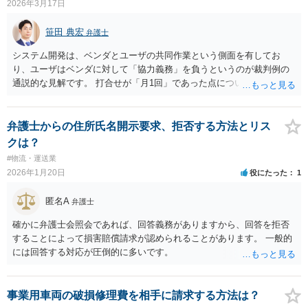
2026年3月17日
笹田 典宏
弁護士
システム開発は、ベンダとユーザの共同作業という側面を有してお
り、ユーザはベンダに対して「協力義務」を負うというのが裁判例の
通説的な見解です。 打合せが「月1回」であった点については、それ
がベンダ側からの提案によるものであり、かつ開発に必要な情報共有
に不足がなければ、直ちに義務違反とは言えません。 機能追加を巡る
紛争において、ベンダ側の責任が否定されるのは、ユーザが当初の契
弁護士からの住所氏名開示要求、拒否する方法とリス
約 段階で客観的に想定されていた開発規模を超える内容を求め、かつ
クは？
追加費用の負担にも応じないことで要件定義が確定しなかったような
#物流・運送業
場合です。 本件では、ご相談者が追加費用の説明を受けた機能を「採
2026年1月20日
役にたった
1
用見送り」としている事実は、不当な機能追加要求を行っていないこ
とを示すものといえます。また、当初の契約金額で過大な開発を強い
匿名A
弁護士
ているわけではないため、ベンダ側の主張には根拠が乏しい可能性が
あります。 ご相談者がベンダからの追加費用の提案を拒否し、合意済
確かに弁護士会照会であれば、回答義務がありますから、回答を拒否
みの機能一覧の範囲内で対応している限り、単なる打合せ頻度や回答
することによって損害賠償請求が認められることがあります。 一般的
のやり取りのみをもって協力義務違反と認定され、全責任を負わされ
には回答する対応が圧倒的に多いです。
る可能性は低いと考えられます。むしろ、納期遅延が生じている現状
においては、ベンダが適切にプロジェクトを管理し、期限内に完成さ
せるための働きかけを十分に行っていたか（プロジェクトマネジメン
事業用車両の破損修理費を相手に請求する方法は？
ト義務）が問われることになります。 ご参考ください。