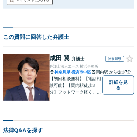
この質問に回答した弁護士
成田 翼
弁護士
神奈川県
弁護士法人エース 横浜事務所
神奈川県
横浜市中区
関内駅
から徒歩7分
|
【初回相談無料】【電話相
詳細を見
談可能】【関内駅徒歩3
る
分】フットワーク軽く、困
っている人の為に全力で取
り組みます。まずはご相談
ください。
法律Q&Aを探す