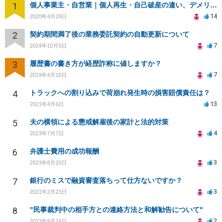
1
個人事業主・自営業｜個人再生・自己破産の違い、デメリットや費用を教えて下さい（編集部投稿）
14
2020年4月29日
2
契約期間満了後の業務委託契約の自動更新について
7
2024年10月5日
3
履歴書の書き方が経歴詐称に値しますか？
7
2019年4月15日
4
トラックへの割り込みで荷崩れ発生時の損害賠償責任は？
13
2021年4月6日
5
夫の横領による懲戒解雇後の家計と法的対策
4
2023年7月7日
6
弁護士費用の成功報酬
3
2023年8月20日
7
銀行のミスで融資審査落ちって仕方ないですか？
3
2021年2月23日
8
"民事裁判中の相手方との連絡方法と和解勧告について"
2
2023年9月16日