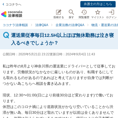
弁護士の方はこちら
ココナラへ
投稿する
探す
閲覧履歴
マイリスト
ログイン
ココナラ法律相談
法律Q&A
企業法務の法律Q&A
物流・運送業の法律
運送業従事毎日12.5H以上ほぼ無休勤務は泣き寝
入るべきでしょうか？
公開日時：
2020年5月21日 23:22
更新日時：
2024年9月4日 11:43
私は昨年の8月より神奈川県の運送業にドライバーとして従事してお
ります。労働状況がなかなかに厳しいものがあり、転職するにして
も取れるものがあるのであればと考えておりますが自身では判断が
つかない為こちらへ相談を書き込みます。

現状、12:30〜01:00(日により前後30分ほど変わります)で働いてお
ります。

休憩はこのコロナ禍により道路状況がかなり空いていることから渋
滞が無い為、毎日30分ほど取れていますが以前は全くありませんで