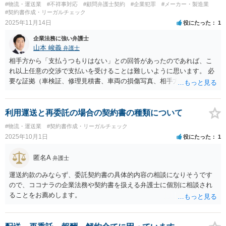
#物流・運送業
#不祥事対応
#顧問弁護士契約
#企業犯罪
#メーカー・製造業
#契約書作成・リーガルチェック
2025年11月14日
役にたった
1
企業法務に強い弁護士
山本 峻義
弁護士
相手方から「支払うつもりはない」との回答があったのであれば、こ
れ以上任意の交渉で支払いを受けることは難しいように思います。 必
要な証拠（車検証、修理見積書、車両の損傷写真、相手方が過失を認
める旨の音声など）をもとに損害賠償を求める裁判を提起するしかな
いかと思います。
利用運送と再委託の場合の契約書の種類について
#物流・運送業
#契約書作成・リーガルチェック
2025年10月1日
役にたった
1
匿名A
弁護士
運送約款のみならず、委託契約書の具体的内容の相談になりそうです
ので、ココナラの企業法務や契約書を扱える弁護士に個別に相談され
ることをお薦めします。