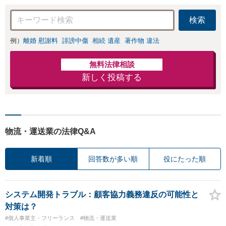
検索
例）
離婚 慰謝料
誹謗中傷
相続 遺産
著作物 違法
無料法律相談
新しく投稿する
物流・運送業の法律Q&A
新着順
回答数が多い順
役にたった順
システム開発トラブル：顧客協力義務違反の可能性と
対策は？
#個人事業主・フリーランス
#物流・運送業