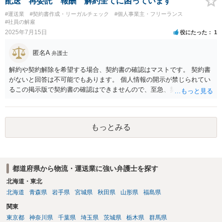
配送 再委託 報酬 解約全てに困っています
#運送業
#契約書作成・リーガルチェック
#個人事業主・フリーランス
#社員の解雇
2025年7月15日
役にたった
1
匿名A
弁護士
解約や契約解除を希望する場合、契約書の確認はマストです。 契約書
がないと回答は不可能でもあります。 個人情報の開示が禁じられてい
るこの掲示版で契約書の確認はできませんので、至急、契約書を見な
がら相談することが可能な面談法律相談をお薦めします。 相談料無料
もあると思われますので、ココナラで、対応可能な弁護士を探してみ
てください。
もっとみる
都道府県から物流・運送業に強い弁護士を探す
北海道・東北
北海道
青森県
岩手県
宮城県
秋田県
山形県
福島県
関東
東京都
神奈川県
千葉県
埼玉県
茨城県
栃木県
群馬県