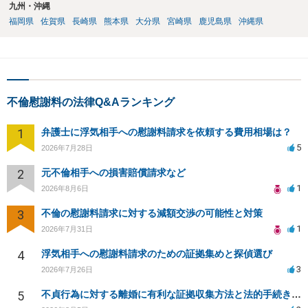
九州・沖縄
福岡県
佐賀県
長崎県
熊本県
大分県
宮崎県
鹿児島県
沖縄県
不倫慰謝料の法律Q&Aランキング
1
弁護士に浮気相手への慰謝料請求を依頼する費用相場は？
5
2026年7月28日
2
元不倫相手への損害賠償請求など
1
2026年8月6日
3
不倫の慰謝料請求に対する減額交渉の可能性と対策
1
2026年7月31日
4
浮気相手への慰謝料請求のための証拠集めと探偵選び
3
2026年7月26日
5
不貞行為に対する離婚に有利な証拠収集方法と法的手続きについて