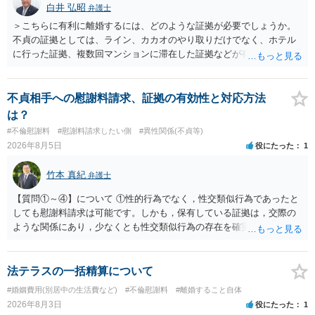
白井 弘昭
弁護士
＞こちらに有利に離婚するには、どのような証拠が必要でしょうか。
不貞の証拠としては、ライン、カカオのやり取りだけでなく、ホテル
に行った証拠、複数回マンションに滞在した証拠などが有効です。 不
貞の証拠があれば、離婚をさらに有利に進める（離婚したい時期に離
婚する、慰謝料をとるなど）ことができると思われます。 ただし、不
貞発覚後、長期間同居を続けると、不貞を許したとの評価につながる
不貞相手への慰謝料請求、証拠の有効性と対応方法
場合がありますので、ご注意ください。 以上、ご参考まで。
は？
#不倫慰謝料
#慰謝料請求したい側
#異性関係(不貞等)
2026年8月5日
役にたった
1
竹本 真紀
弁護士
【質問①～④】について ①性的行為でなく，性交類似行為であったと
しても慰謝料請求は可能です。しかも，保有している証拠は，交際の
ような関係にあり，少なくとも性交類似行為の存在を確実に証明でき
るものです（裏を返せば，証拠で認められる範囲でしか認めていない
ことを窺わせるものです。）。ですから，慰謝料請求を進めることで
よいと思います。 ただ．慰謝料額については，婚姻破綻に至っていな
法テラスの一括精算について
いとして，この点を考慮されることになるかもしれません。 ②夫との
#婚姻費用(別居中の生活費など)
#不倫慰謝料
#離婚すること自体
今後のことを考えて書いてもらうか否かを検討するのがよいと思いま
2026年8月3日
役にたった
1
す。今ある証拠以上のことを証明（証明力を強めることも含む）でき