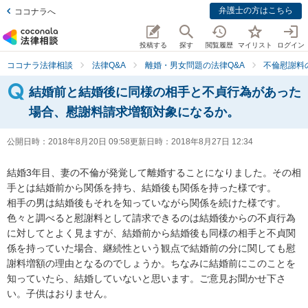
弁護士の方はこちら
ココナラへ
投稿する
探す
閲覧履歴
マイリスト
ログイン
ココナラ法律相談
法律Q&A
離婚・男女問題の法律Q&A
不倫慰謝料
結婚前と結婚後に同様の相手と不貞行為があった
場合、慰謝料請求増額対象になるか。
公開日時：
2018年8月20日 09:58
更新日時：
2018年8月27日 12:34
結婚3年目、妻の不倫が発覚して離婚することになりました。その相
手とは結婚前から関係を持ち、結婚後も関係を持った様です。

相手の男は結婚後もそれを知っていながら関係を続けた様です。
色々と調べると慰謝料として請求できるのは結婚後からの不貞行為
に対してとよく見ますが、結婚前から結婚後も同様の相手と不貞関
係を持っていた場合、継続性という観点で結婚前の分に関しても慰
謝料増額の理由となるのでしょうか。ちなみに結婚前にこのことを
知っていたら、結婚していないと思います。ご意見お聞かせ下さ
い。子供はおりません。