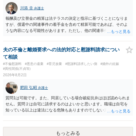
るのであれば，前向きに検討を進めるという考え方でもよいでしょ
川添 圭
弁護士
う。慰謝料請求としては証拠として使えることが前提であり，その価
値と夫との関係との均衡のように思います。 ③行政書士に委任をして
報酬及び立替金の精算は法テラスの決定と指示に基づくことになりま
いるのであれば，どのような内容の委任なのか不明ですが，その行政
すが、償還中の関連事件の着手金を含めて精算可能であれば、そのよ
書士との協議になると思います。請求するか，訴訟にするか，その点
うな内容になる可能性があります。ただし、他の関連事件でも相手方
の見極めや，相手方は性交類似行為は認めているのか，それさえも否
から金銭を取得できる場合には個別に考える場合もあります。個別事
定しているのかによって，考え方・進め方は変わってくると思いま
情によって対応が違いますので、法テラスへお尋ねいただいた方が確
す。 ④性交類似行為を認めているにもかかわらず支払を拒否するので
実です。
夫の不倫と離婚要求への法的対応と慰謝料請求につい
あれば，本人（行政書士でも同じだと思います。）への対応ではあま
て相談
り変わらないように思います。減額で折り合えるなら本人様の交渉で
#不倫慰謝料
#悪意の遺棄
#育児放棄
#慰謝料請求したい側
#婚外の妊娠
もよいように思いますが，ゼロかどうかの観点であれば，訴訟に進む
#異性関係(不貞等)
しかなくなるようにも思います。そうしますと，お近くの弁護士に相
2026年8月2日
談して進めることを検討した方がよいようにも思います。
肥田 弘昭
弁護士
質問1は可能です。また、同居している場合破綻抗弁はほぼ認められま
せん。質問２は自宅に請求するのはよいかと思います。職場は自宅を
知っている以上は違法になる危険もありますのでしない方が良いで
す。質問３は可能かと思います。質問４は悪意の遺棄などに該当する
かと思います。有責配偶者ですので相手方からの離婚は拒否しても仮
に訴訟されても法的に成立しません。質問５は認知すると養育費支払
もっとみる
い、相続権が発生します。合意があれば法的に可能ですが法律で強制