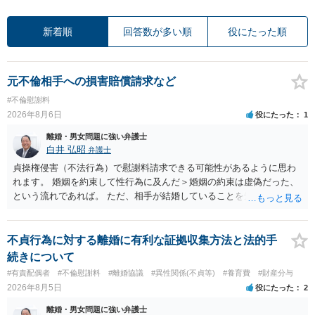
新着順
回答数が多い順
役にたった順
元不倫相手への損害賠償請求など
#不倫慰謝料
2026年8月6日
役にたった
1
離婚・男女問題に強い弁護士
白井 弘昭
弁護士
貞操権侵害（不法行為）で慰謝料請求できる可能性があるように思わ
れます。 婚姻を約束して性行為に及んだ＞婚姻の約束は虚偽だった、
という流れであれば。 ただ、相手が結婚していることを知って行為に
及んでいるのであれば、婚姻できないことについて相談者さんの帰責
性も認められそうですので、あまり慰謝料は高額にならないように思
われます。 一度、最寄りの弁護士に相談してみてください。
不貞行為に対する離婚に有利な証拠収集方法と法的手
続きについて
#有責配偶者
#不倫慰謝料
#離婚協議
#異性関係(不貞等)
#養育費
#財産分与
2026年8月5日
役にたった
2
離婚・男女問題に強い弁護士