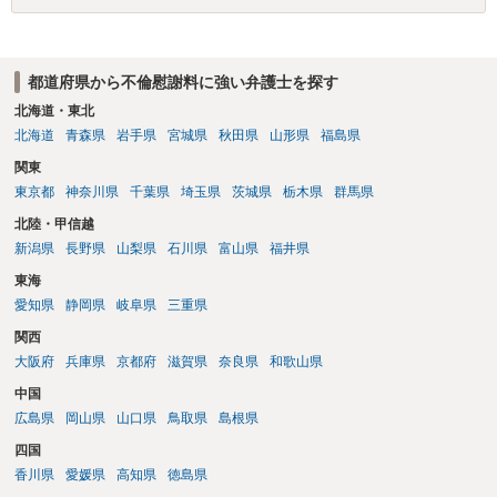
することはできません。質問６は可能です。質問７は不貞行為の写真
データ（ハメ撮り）、第三者撮影の腕組み写真、夫の自白録音まであ
るのであれば十分かと思います。ご参考にしてください。
都道府県から不倫慰謝料に強い弁護士を探す
北海道・東北
北海道
青森県
岩手県
宮城県
秋田県
山形県
福島県
関東
東京都
神奈川県
千葉県
埼玉県
茨城県
栃木県
群馬県
北陸・甲信越
新潟県
長野県
山梨県
石川県
富山県
福井県
東海
愛知県
静岡県
岐阜県
三重県
関西
大阪府
兵庫県
京都府
滋賀県
奈良県
和歌山県
中国
広島県
岡山県
山口県
鳥取県
島根県
四国
香川県
愛媛県
高知県
徳島県