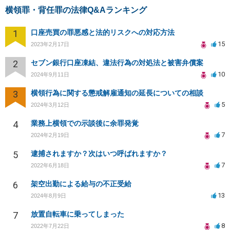
横領罪・背任罪の法律Q&Aランキング
1
口座売買の罪悪感と法的リスクへの対応方法
15
2023年2月17日
2
セブン銀行口座凍結、違法行為の対処法と被害弁償案
10
2024年9月11日
3
横領行為に関する懲戒解雇通知の延長についての相談
5
2024年3月12日
4
業務上横領での示談後に余罪発覚
7
2024年2月19日
5
逮捕されますか？次はいつ呼ばれますか？
7
2022年6月18日
6
架空出勤による給与の不正受給
13
2024年8月9日
7
放置自転車に乗ってしまった
8
2022年7月22日