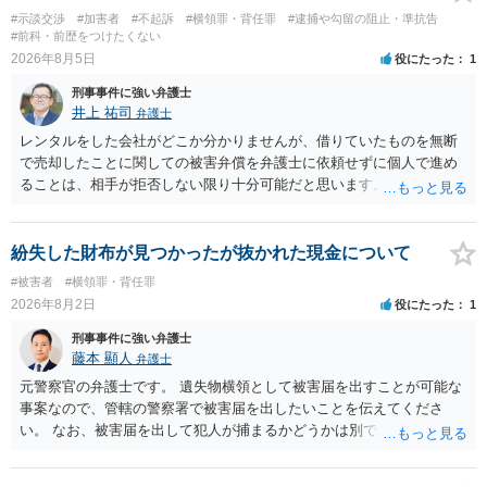
#示談交渉
#加害者
#不起訴
#横領罪・背任罪
#逮捕や勾留の阻止・準抗告
#前科・前歴をつけたくない
2026年8月5日
役にたった
1
刑事事件に強い弁護士
井上 祐司
弁護士
レンタルをした会社がどこか分かりませんが、借りていたものを無断
で売却したことに関しての被害弁償を弁護士に依頼せずに個人で進め
ることは、相手が拒否しない限り十分可能だと思います。 見積を出し
てもらって、それが妥当か（正規品の市場価格と大きく齟齬がない
か）、弁護士に法律相談において助言をもらえば足りるでしょう。
紛失した財布が見つかったが抜かれた現金について
#被害者
#横領罪・背任罪
2026年8月2日
役にたった
1
刑事事件に強い弁護士
藤本 顯人
弁護士
元警察官の弁護士です。 遺失物横領として被害届を出すことが可能な
事案なので、管轄の警察署で被害届を出したいことを伝えてくださ
い。 なお、被害届を出して犯人が捕まるかどうかは別で、置き忘れた
場所やトイレに防犯カメラが無いと、犯人の特定が困難か不可能だと
思います。 いずれにせよ一度対応を求めてみた方が納得できるのでは