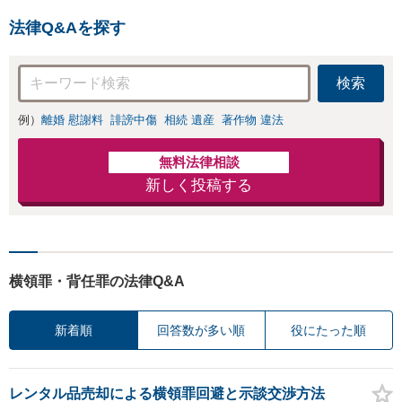
法律Q&Aを探す
検索
例）
離婚 慰謝料
誹謗中傷
相続 遺産
著作物 違法
無料法律相談
新しく投稿する
横領罪・背任罪の法律Q&A
新着順
回答数が多い順
役にたった順
レンタル品売却による横領罪回避と示談交渉方法