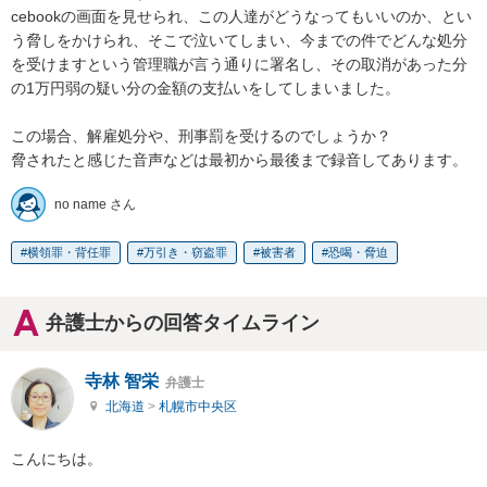
cebookの画面を見せられ、この人達がどうなってもいいのか、とい
う脅しをかけられ、そこで泣いてしまい、今までの件でどんな処分
を受けますという管理職が言う通りに署名し、その取消があった分
の1万円弱の疑い分の金額の支払いをしてしまいました。

この場合、解雇処分や、刑事罰を受けるのでしょうか？

脅されたと感じた音声などは最初から最後まで録音してあります。
no name さん
横領罪・背任罪
万引き・窃盗罪
被害者
恐喝・脅迫
弁護士からの回答タイムライン
寺林 智栄
弁護士
北海道
>
札幌市中央区
こんにちは。
