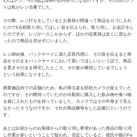
1人はレジ、その他は清掃や店内周りになるのですが、その日のシフ
トは私がレジ当番でした。

その際、レジ打ちをしているとお客様が間違って商品をカゴに入れ
たので6点程取り消してほしい旨を伝えられ、取り消し、お会計をし
たのですが、レジが一人しかおらず、ほかの従業員は近くに居なか
ったので商品を戻せずにいました。

レジ締め後、バックヤードに居た店長代理に、その旨を伝えると商
品をそのままバックヤードにおいて置いてほしいという話で、商品
を置きそのまま帰宅したところ、その姿が横領しているでしょう、
という結果になりました。

商業施設内での店舗のため、私の帰る姿を防犯カメラが捉えていた
のですが、その際持っていたのが出勤前に購入した飲み物や食べ物
を袋に入れたものを持っていました。カメラではその中身まで見え
なかったそうなのですが、それが商品横領をした証拠だというので
す。

あとは以前からのお客様からの取り消し希望があった商品の取り消
し作業が多いということで疑われ、否定していると、彼氏や親のFa