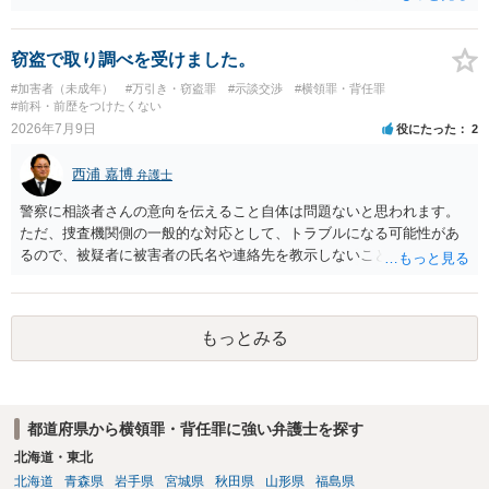
えできません。
窃盗で取り調べを受けました。
#加害者（未成年）
#万引き・窃盗罪
#示談交渉
#横領罪・背任罪
#前科・前歴をつけたくない
2026年7月9日
役にたった
2
西浦 嘉博
弁護士
警察に相談者さんの意向を伝えること自体は問題ないと思われます。
ただ、捜査機関側の一般的な対応として、トラブルになる可能性があ
るので、被疑者に被害者の氏名や連絡先を教示しないことがあり得ま
す。 その場合、相談者さんが強いて和解や示談の成立を希求されるの
でしたら、弁護士に依頼される必要が生じます。 なお、捜査機関の言
う「横領罪」は、相談の背景に記載されている事情から占有離脱物横
もっとみる
領罪を指すと思われます。 上記、ご参考ください。
都道府県から横領罪・背任罪に強い弁護士を探す
北海道・東北
北海道
青森県
岩手県
宮城県
秋田県
山形県
福島県