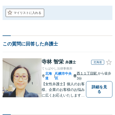
マイリストに入れる
この質問に回答した弁護士
寺林 智栄
弁護士
北海道
てらばやし法律事務所
西１１丁目駅
から徒歩
北海
札幌市中央
|
道
区
3分
【女性弁護士】個人のお客
詳細を見
様、企業のお客様のお悩み
る
に広くお応えいたします。
【西11丁目駅徒歩３分】