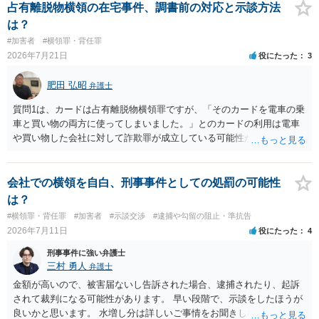
ないでしょうか。
占有離脱物横領の在宅事件、調書前の対応と示談方法
は？
#加害者
#横領罪・背任罪
2026年7月21日
役にたった
3
肥田 弘昭
弁護士
質問1は、カードは占有離脱物横領罪ですが、「そのカードを電車の乗
車と買い物の両方に使ってしまいました。」とのカードの利用は電車
や買い物した会社に対して詐欺罪が成立している可能性があります。
そのため質問２は行く前に弁護士に相談した方が良いかと思います。
質問３は弁護士と相談して弁護士にして貰うと良いかと思います。弁
護士費用はケースバイケースですが着手金としては33万円以上が相場
会社での横領を自白、刑事事件としての処罰の可能性
かと思います。ご参考にしてください。
は？
#横領罪・背任罪
#加害者
#示談交渉
#逮捕や勾留の阻止・準抗告
2026年7月11日
役にたった
4
刑事事件に強い弁護士
三村 勇人
弁護士
金額が高いので、被害届ないし告訴された場合、逮捕されたり、起訴
されて裁判になる可能性があります。 早い段階で、示談をしたほうが
良いかと思います。 水増し分は詳しいご事情をお聞きしなければお答