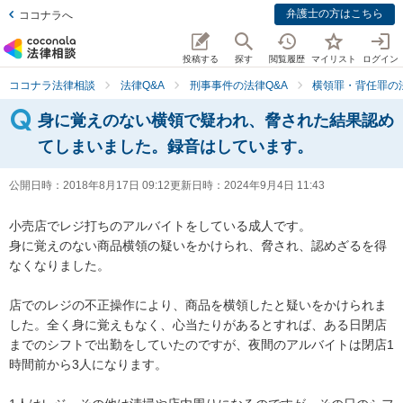
弁護士の方はこちら
ココナラへ
投稿する
探す
閲覧履歴
マイリスト
ログイン
ココナラ法律相談
法律Q&A
刑事事件の法律Q&A
横領罪・背任罪の法
身に覚えのない横領で疑われ、脅された結果認め
てしまいました。録音はしています。
公開日時：
2018年8月17日 09:12
更新日時：
2024年9月4日 11:43
小売店でレジ打ちのアルバイトをしている成人です。

身に覚えのない商品横領の疑いをかけられ、脅され、認めざるを得
なくなりました。

店でのレジの不正操作により、商品を横領したと疑いをかけられま
した。全く身に覚えもなく、心当たりがあるとすれば、ある日閉店
までのシフトで出勤をしていたのですが、夜間のアルバイトは閉店1
時間前から3人になります。
