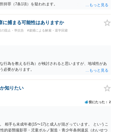
所持罪（7条1項）を疑われます。
察に捕まる可能性はありますか
留の阻止・準抗告
#逮捕による解雇・退学回避
な行為を教える行為）が検討されると思いますが、地域性があ
う必要があります。
か知りたい
役にたった
2
 相手も未成年者(15〜17)と成人が混ざっています。 というこ
）・性的姿態撮影罪・児童ポルノ製造・青少年条例違反（わいせつ