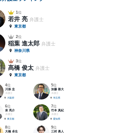
1
位
若井 亮
弁護士
東京都
2
位
稲葉 進太郎
弁護士
神奈川県
3
位
髙橋 俊太
弁護士
東京都
4
5
位
位
川添 圭
加藤 善大
弁護士
弁護士
大阪府
埼玉県
6
7
位
位
泉 亮介
竹本 真紀
弁護士
弁護士
東京都
愛知県
8
9
位
位
大橋 卓生
三村 勇人