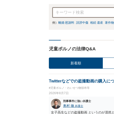
例）
離婚 慰謝料
誹謗中傷
相続 遺産
著作物
児童ポルノの法律Q&A
新着順
Twitterなどでの盗撮動画の購入に
#児童ポルノ・わいせつ物頒布等
2026年8月7日
刑事事件に強い弁護士
奥村 徹
弁護士
女子高生などの盗撮動画 というのが漠然