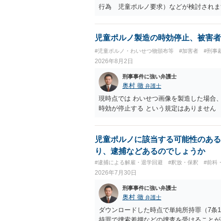
行為 児童ポルノ要求）などが検討され
受けるでしょう。
児童ポルノ製造の時効停止、被害者
#児童ポルノ・わいせつ物頒布等
#加害者
#刑事
2026年8月2日
刑事事件に強い弁護士
奥村 徹
弁護士
現時点では わいせつ画像を製造した場合
時効が停止する という規定はありません
児童ポルノに該当する可能性のある
り、逮捕などあるのでしょうか
#逮捕による解雇・退学回避
#釈放・保釈
#前科
2026年7月30日
刑事事件に強い弁護士
奥村 徹
弁護士
ダウンロードした時点で単純所持罪（7条
持罪で捜索差押などの捜査を受けることが