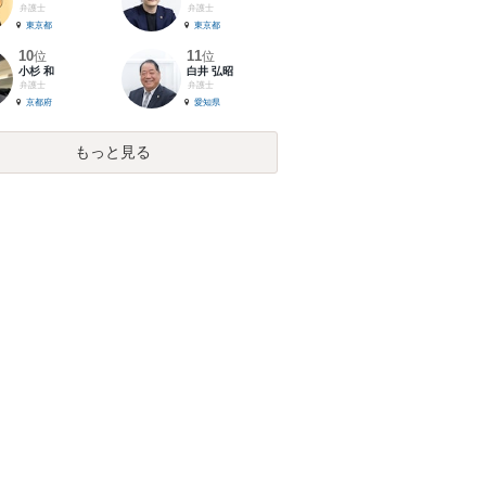
弁護士
弁護士
東京都
東京都
10
11
位
位
小杉 和
白井 弘昭
弁護士
弁護士
京都府
愛知県
もっと見る