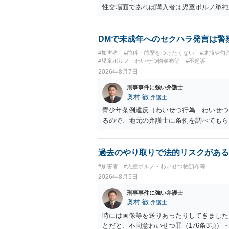
性交場面であれば購入者は児童ポルノ単純
DMで未成年へのセクハラ発言は警
#加害者
#前科・前歴をつけたくない
#逮捕や勾
#児童ポルノ・わいせつ物頒布等
#不起訴
2026年8月7日
刑事事件に強い弁護士
奥村 徹
弁護士
青少年条例違反（わいせつ行為 わいせつ
るので、地元の弁護士に条例を調べてもら
過去のやり取りで法的リスクがある
#加害者
#児童ポルノ・わいせつ物頒布等
2026年8月5日
刑事事件に強い弁護士
奥村 徹
弁護士
時には画像等を送りあったりしてきました。
とだと、不同意わいせつ罪（176条3項