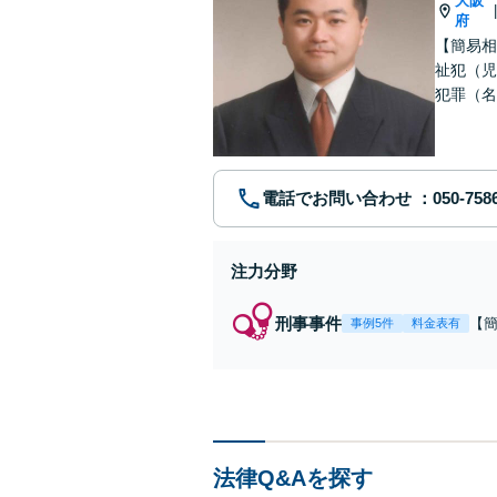
大阪
府
【簡易相
祉犯（児
犯罪（名
護士です
電話でお問い合わせ
注力分野
刑事事件
【
事例5件
料金表有
福
例
リ
法律Q&Aを探す