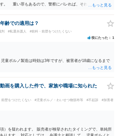
ます。 重い罪もあるので、警察にバレれば、それなりの捜査を
年齢での適用は？
裁判
#私選弁護人
#前科・前歴をつけたくない
役にたった
1
、児童ポルノ製造は時効は3年ですが、被害者が18歳になるまで
動画を購入した件で、家族や職場に知られた
・前歴をつけたくない
#児童ポルノ・わいせつ物頒布等
#不起訴
#加害者
1項）を疑われます。 販売者が検挙されたタイミングで、単純所
あります。 対応としては、 弁護士と相談して、 児童ポルノと