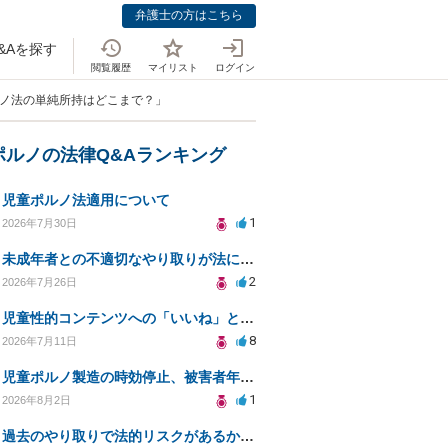
弁護士の方はこちら
&Aを探す
閲覧履歴
マイリスト
ログイン
ルノ法の単純所持はどこまで？」
ポルノの法律Q&Aランキング
児童ポルノ法適用について
1
2026年7月30日
未成年者との不適切なやり取りが法に触れる可能性と対処法
2
2026年7月26日
児童性的コンテンツへの「いいね」と警察対応について
8
2026年7月11日
児童ポルノ製造の時効停止、被害者年齢での適用は？
1
2026年8月2日
過去のやり取りで法的リスクがあるか知りたい