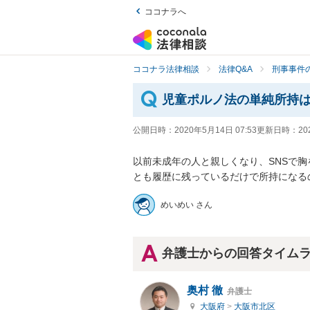
ココナラへ
ココナラ法律相談
法律Q&A
刑事事件の
児童ポルノ法の単純所持
公開日時：
2020年5月14日 07:53
更新日時：
20
以前未成年の人と親しくなり、SNSで
とも履歴に残っているだけで所持になる
めいめい さん
弁護士からの回答タイム
奥村 徹
弁護士
大阪府
>
大阪市北区