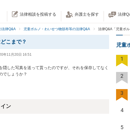
法律相談を投稿する
弁護士を探す
法律Q
法律Q&A
児童ポルノ・わいせつ物頒布等の法律Q&A
法律Q&A「児童ポ
はどこまで？
児童
20年11月20日 16:51
1
胸を隠した写真を送って貰ったのですが、それを保存してなく
のでしょうか？
2
3
ライン
4
5