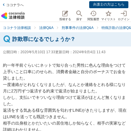
弁護士の方はこちら
ココナラへ
投稿する
探す
閲覧履歴
マイリスト
ログイン
ココナラ法律相談
法律Q&A
刑事事件の法律Q&A
特殊詐欺の法律Q&
詐欺罪になるでしょうか？
公開日時：
2020年5月10日 17:33
更新日時：
2024年9月4日 11:43
約一年半前ぐらいにネットで知り合った男性に色んな理由をつけて
上手いこと口車にのせられ、消費者金融と自分のボーナスでお金を
貸しました。

一度連絡がとれなくなりましたが、なんとか連絡をとれる様になり
月に2万円ずつ返済する約束で返済が始まりました。

しかし、支払いでキツいなり理由つけて返済がほとんど無くなりま
した。

返済をする気ある様な雰囲気を匂わすLINEがきたりしますが、現在
はLINEを送っても既読つきません。

相手の出身校とかだいたいの居住地しか知らなく、相手の実家など
詳細はわかりません。
