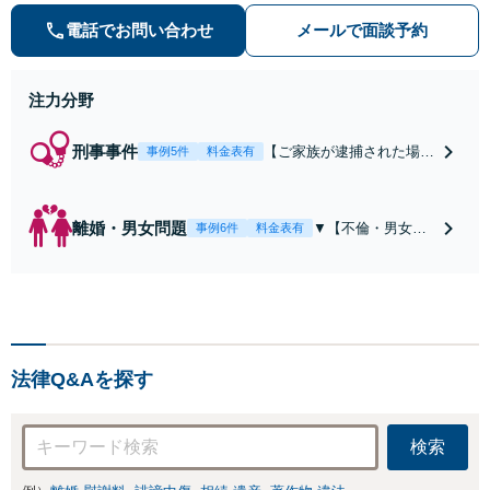
い▼
電話でお問い合わせ
メールで面談予約
注力分野
刑事事件
【ご家族が逮捕された場合
事例5件
料金表有
にはすぐにお電話を！】
【早期釈放・前科回避を目
指しスピード対応】【東池
離婚・男女問題
▼【不倫・男女問
事例6件
料金表有
袋駅徒歩2分】【池袋駅徒
題で慰謝料請求を
歩6分】逮捕勾留中の刑事
されている方】
事件の解決実績多数
（初回相談無料※
1） ★電話問合せ
可★弁護士直接対
応★夜間休日対応
法律Q&Aを探す
可能（要予約）
▼配偶者との離婚
問題・不倫で慰謝
検索
料請求をお考えの
方の相談も受付中