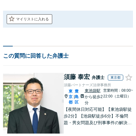
マイリストに入れる
この質問に回答した弁護士
須藤 泰宏
弁護士
東京都
須藤パートナーズ法律事務所
東池袋駅
営業時間：08:00~
東
豊
22:00（土曜日）
京
島
から徒歩2
|
都
区
分
【夜間休日対応可能】【東池袋駅徒
歩2分】【池袋駅徒歩6分】不倫問
題・男女問題及び刑事事件の解決実
績多数。【オンライン相談可能】
▼まずは一度お気軽にお電話くださ