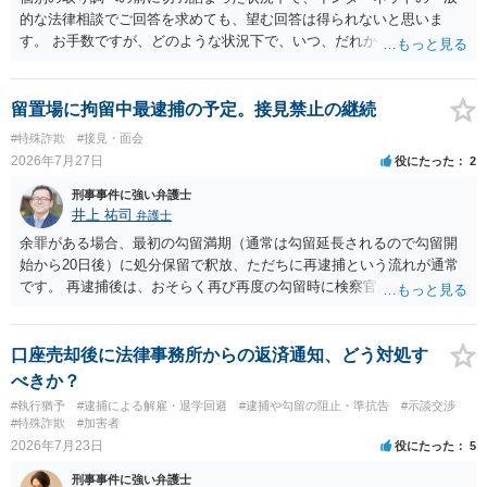
的な法律相談でご回答を求めても、望む回答は得られないと思いま
す。 お手数ですが、どのような状況下で、いつ、だれからどのような
経緯で口座の提供を頼まれ開設したか、それによる詐欺等の収益がど
の程度だと聞いているのかということについて、お近くで詳細な法律
相談を受けられたうえで対処方法を探された方がよいと思われます。
留置場に拘留中最逮捕の予定。接見禁止の継続
一般論でいえば、任意取り調べの場合、ＩＣレコーダーを持参して取
#特殊詐欺
#接見・面会
り調べ内容を録音することは必須だと考えます。
2026年7月27日
役にたった
2
刑事事件に強い弁護士
井上 祐司
弁護士
余罪がある場合、最初の勾留満期（通常は勾留延長されるので勾留開
始から20日後）に処分保留で釈放、ただちに再逮捕という流れが通常
です。 再逮捕後は、おそらく再び再度の勾留時に検察官が接見禁止を
請求し、そのまま接見禁止決定となる流れです。
口座売却後に法律事務所からの返済通知、どう対処す
べきか？
#執行猶予
#逮捕による解雇・退学回避
#逮捕や勾留の阻止・準抗告
#示談交渉
#特殊詐欺
#加害者
2026年7月23日
役にたった
5
刑事事件に強い弁護士