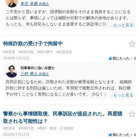
本庄 卓磨
弁護士
ご不安かと思いますが、請求額の全額をそのまま負担することになる
とは限らず、事情によっては減額や分割での解決の余地があります。
もっとも、何も対応をしないまま放置すると訴訟等に発展してしまう
可能性がありますので、お早めに弁護士にご相談されることをおすす
めします。
特殊詐欺の受け子で拘留中
#加害者
#特殊詐欺
#執行猶予
#示談交渉
2026年7月22日
役にたった
2
刑事事件に強い弁護士
三村 勇人
弁護士
共同正犯になるため、詐取された全額が被害金額となります。 組織的
詐欺に対する刑罰は厳しいため、常習犯で複数立件されれば、執行猶
予が付くことなく実刑になることが多いです。 少なくとも、執行猶予
を狙うのであれば、被害弁済を行うことがマストになるかと思いま
す。 弁護士を介して共犯者数人で被害弁済を行うこともあります。 保
釈申請については、共犯なので、全て公判請求されるまで難しいです
警察から事情聴取後、民事訴訟が提起された。再度聴
が、個別具体的な事情により異なります。 弁護方針により、結果が変
取される可能性は？
わるため、刑事事件に精通している弁護人を選任されることをお勧め
#加害者
#特殊詐欺
#冤罪・無実・正当防衛
いたします。
2026年7月17日
役にたった
1