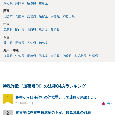
愛知県
静岡県
岐阜県
三重県
関西
大阪府
兵庫県
京都府
滋賀県
奈良県
和歌山県
中国
広島県
岡山県
山口県
鳥取県
島根県
四国
香川県
愛媛県
高知県
徳島県
九州・沖縄
福岡県
佐賀県
長崎県
熊本県
大分県
宮崎県
鹿児島県
沖縄県
特殊詐欺（加害者側）の法律Q&Aランキング
1
警察から口座作りの詐欺罪として連絡が来ました。
2
2026年8月6日
2
留置場に拘留中最逮捕の予定。接見禁止の継続