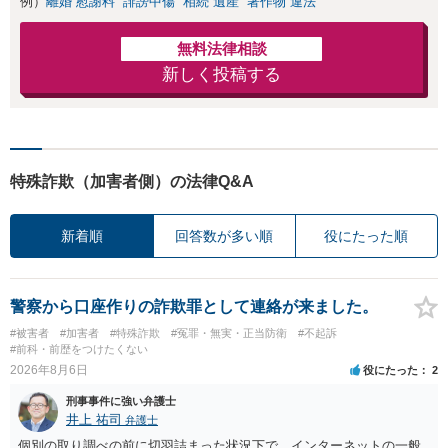
▼不倫慰謝料
例）
離婚 慰謝料
誹謗中傷
相続 遺産
著作物 違法
（被）請求事件で
多数の解決実績あ
無料法律相談
り
新しく投稿する
特殊詐欺（加害者側）の法律Q&A
新着順
回答数が多い順
役にたった順
警察から口座作りの詐欺罪として連絡が来ました。
#被害者
#加害者
#特殊詐欺
#冤罪・無実・正当防衛
#不起訴
#前科・前歴をつけたくない
2026年8月6日
役にたった
2
刑事事件に強い弁護士
井上 祐司
弁護士
個別の取り調べの前に切羽詰まった状況下で、インターネットの一般