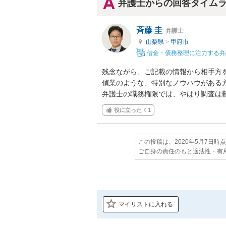
弁護士からの回答タイム
斉藤 圭
弁護士
山梨県
>
甲府市
借金・債務整理に注力する弁
残念ながら、ご記載の情報から相手方
偵業のような、特別なノウハウがある
弁護士の職務権限では、やはり調査は
役に立った
1
この投稿は、2020年5月7日時
ご自身の責任のもと適法性・有
マイリストに入れる