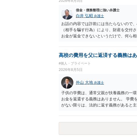
2026年8月5日
借金・債務整理に強い弁護士
白井 弘昭
弁護士
お話の内容では詐欺には当たらないので、
（相手を騙す行為）により、財産を交付さ
お金が返金できないというだけで、何ら相
に問うことはできません。 おそらく、相
を述べた場合は、捜査はあるかもしれませ
しなさいよ」程度の注意で済むことだと思
高校の費用を父に返済する義務はあ
致し方ありません。真摯に分割して支払う
#個人・プライベート
2026年8月5日
外山 大地
弁護士
子供の学費は、通常父親が扶養義務の一環
お金を返還する義務はありません。 学費
がない限りは、法的に返す義務があると主