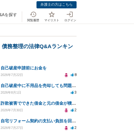
弁護士の方はこちら
&Aを探す
閲覧履歴
マイリスト
ログイン
・債務整理の法律Q&Aランキン
自己破産申請前にお金を
8
2026年7月22日
自己破産中に不用品を売却しても問題ないか？
3
2026年8月1日
詐欺被害でできた借金と元の借金が積み重なり返済困難
2
2026年7月30日
自宅リフォーム契約の支払い負担を回避する方法は？
2
2026年7月27日