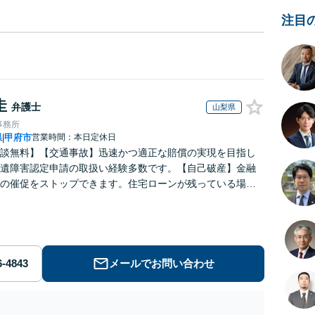
注目
圭
弁護士
山梨県
事務所
県
甲府市
営業時間：本日定休日
|
談無料】【交通事故】迅速かつ適正な賠償の実現を目指し
遺障害認定申請の取扱い経験多数です。【自己破産】金融
の催促をストップできます。住宅ローンが残っている場合
ください。なお、個室での相談対応も可能です。
メールでお問い合わせ