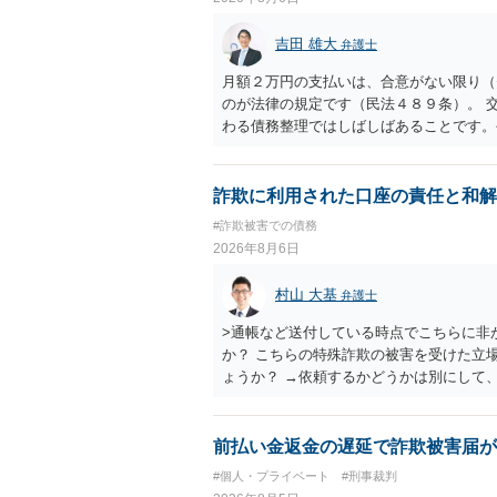
吉田 雄大
弁護士
月額２万円の支払いは、合意がない限り（
のが法律の規定です（民法４８９条）。 
わる債務整理ではしばしばあることです。
お近くの弁護士にご依頼しチャレンジなさ
詐欺に利用された口座の責任と和解
#詐欺被害での債務
2026年8月6日
村山 大基
弁護士
>通帳など送付している時点でこちらに非
か？ こちらの特殊詐欺の被害を受けた立
ょうか？ →依頼するかどうかは別にして
特殊詐欺関係なく旦那さんの行為は法に触
とは可能でしょうか？ →一般的には難し
払わないで和解したいと言われたら、 
前払い金返金の遅延で詐欺被害届が
ょうか。 ＞弁護士さんに入ってもらうこ
#個人・プライベート
#刑事裁判
だ、弁護士費用かけるならその分賠償に回