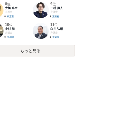
8
9
位
位
大橋 卓生
三村 勇人
弁護士
弁護士
東京都
東京都
10
11
位
位
小杉 和
白井 弘昭
弁護士
弁護士
京都府
愛知県
もっと見る