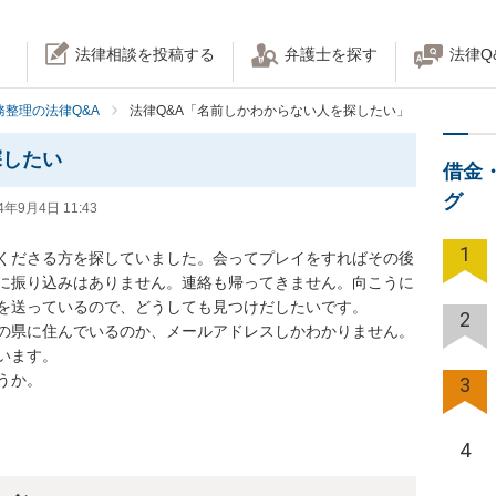
法律相談を投稿する
弁護士を探す
法律Q
務整理の法律Q&A
法律Q&A「名前しかわからない人を探したい」
探したい
借金
グ
4年9月4日 11:43
1
くださる方を探していました。会ってプレイをすればその後
に振り込みはありません。連絡も帰ってきません。向こうに
送っているので、どうしても見つけだしたいです。

2
県に住んでいるのか、メールアドレスしかわかりません。

ます。

うか。
3
4