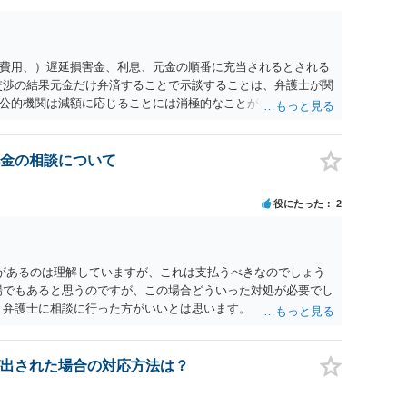
費用、）遅延損害金、利息、元金の順番に充当されるとされる
交渉の結果元金だけ弁済することで示談することは、弁護士が関
公的機関は減額に応じることには消極的なことが多いものの、
る意義は十分にあると思います。
金の相談について
役にたった
2
があるのは理解していますが、これは支払うべきなのでしょう
場でもあると思うのですが、この場合どういった対処が必要でし
、弁護士に相談に行った方がいいとは思います。 そもそも、
れる可能性もあります。 ＞100万を支払わず穏便に和解するこ
いです。相談者さんも１００万円の被害を受けたとして、１円も
できるだけ重い刑罰を与えて欲しい、と思われるのではないでし
出された場合の対応方法は？
とで支払額が下がることはありますか？ そこはあり得ます、た
すことも考えられるので、 兼ね合いは考えてみましょう。