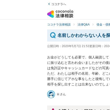
ココナラへ
ココナラ法律相談
法律Q&A
借金・債
名前しかわからない人を
公開日時：
2020年5月7日 21:53
更新日時：
202
お金がどうしても必要で、個人融資して
に振り込むと言われ会いましたがその後
は免許証やキャッシュカードなどの写真を
ただ、わたしは相手の名前、年齢、どこの
勝手に信じてアホな事をしたと後悔してい
相手を探し出すことは出来ないのでしょ
iii さん