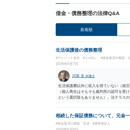
借金・債務整理の法律Q&A
新着順
生活保護後の債務整理
#クレジット会社
#リボ払い
#借金返済の相談・
2026年8月7日
川添 圭
弁護士
生活保護費以外に収入を得ていない（就労
（個人再生はそもそも裁判所の認可を受け
という選択肢もありません）。法テラスの
の予納金等も法テラスが援助してくれるた
相続した保証債務について、元金一
#借金返済の相談・交渉
#連帯保証人
2026年8月6日