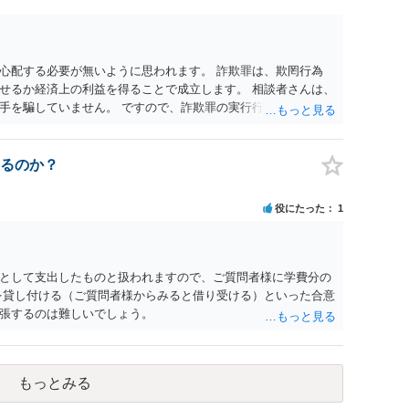
心配する必要が無いように思われます。 詐欺罪は、欺罔行為
せるか経済上の利益を得ることで成立します。 相談者さんは、
手を騙していません。 ですので、詐欺罪の実行行為性が無く罪
手が真実を話せば警察も取り合わないと思いますが、虚偽の内容
ん。 ただし、捜査において、真実を説明すれば、「ちゃんと返
われます。 また、返せるお金が無いのであれば、返せないのは
るのか？
ことを相手に告げていくのみでしょう。 以上、ご参考まで。
役にたった
1
として支出したものと扱われますので、ご質問者様に学費分の
を貸し付ける（ご質問者様からみると借り受ける）といった合意
張するのは難しいでしょう。
もっとみる