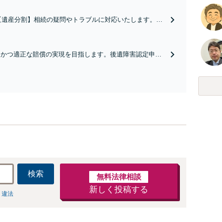
【遺産分割】相続の疑問やトラブルに対応いたします。適
切な調査のうえ、遺産の公平な分配を実現します。【成年
後見人】認知症の方には「弁護士が後見人」になる選択も
あります。【遺言作成】【初回面談無料】
速かつ適正な賠償の実現を目指します。後遺障害認定申請
取扱い経験多数です。弁護士費用特約などの保険も活用し
、依頼者の利益の最大化を目指します。【初回面談無料】
検索
無料法律相談
新しく投稿する
 違法