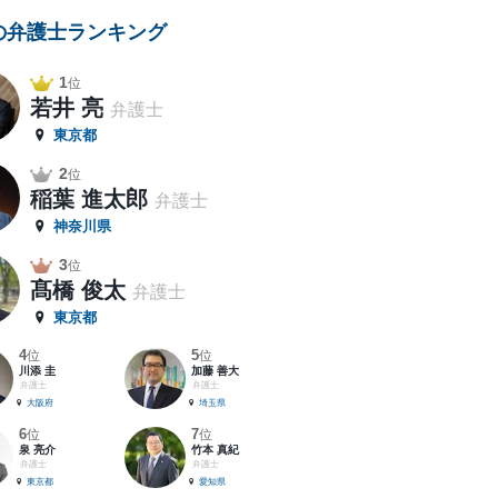
の弁護士ランキング
1
位
若井 亮
弁護士
東京都
2
位
稲葉 進太郎
弁護士
神奈川県
3
位
髙橋 俊太
弁護士
東京都
4
5
位
位
川添 圭
加藤 善大
弁護士
弁護士
大阪府
埼玉県
6
7
位
位
泉 亮介
竹本 真紀
弁護士
弁護士
東京都
愛知県