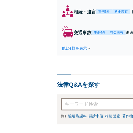
相続・遺言
事例3件
料金表有
交通事故
迅
事例4件
料金表有
の
て
他1分野を表示
法律Q&Aを探す
例）
離婚 慰謝料
誹謗中傷
相続 遺産
著作物