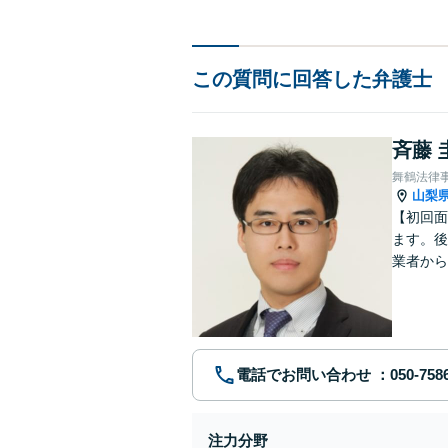
この質問に回答した弁護士
斉藤 
舞鶴法律
山梨
【初回面
ます。後
業者から
もご相談
電話でお問い合わせ
注力分野