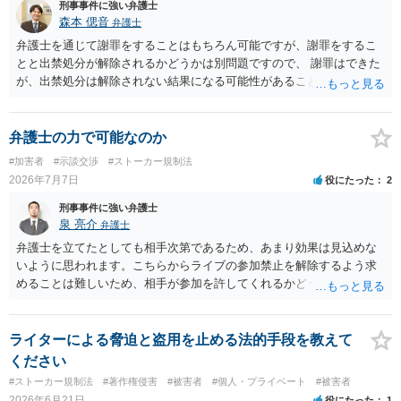
刑事事件に強い弁護士
森本 偲音
弁護士
弁護士を通じて謝罪をすることはもちろん可能ですが、謝罪をするこ
とと出禁処分が解除されるかどうかは別問題ですので、 謝罪はできた
が、出禁処分は解除されない結果になる可能性があることを踏まえた
うえで依頼する必要があるかと存じます。 以上、ご参考までに。
弁護士の力で可能なのか
#加害者
#示談交渉
#ストーカー規制法
2026年7月7日
役にたった
2
刑事事件に強い弁護士
泉 亮介
弁護士
弁護士を立てたとしても相手次第であるため、あまり効果は見込めな
いように思われます。こちらからライブの参加禁止を解除するよう求
めることは難しいため、相手が参加を許してくれるかどうかになって
しまうでしょう。
ライターによる脅迫と盗用を止める法的手段を教えて
ください
#ストーカー規制法
#著作権侵害
#被害者
#個人・プライベート
#被害者
2026年6月21日
役にたった
1