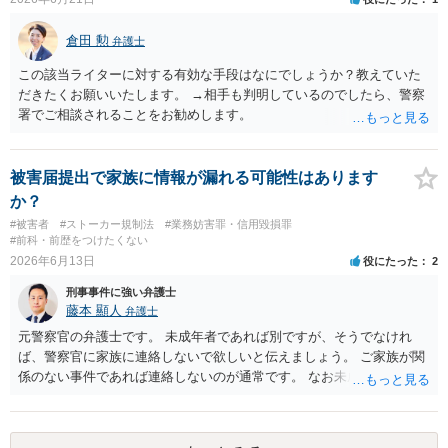
倉田 勲
弁護士
この該当ライターに対する有効な手段はなにでしょうか？教えていた
だきたくお願いいたします。 →相手も判明しているのでしたら、警察
署でご相談されることをお勧めします。
被害届提出で家族に情報が漏れる可能性はあります
か？
#被害者
#ストーカー規制法
#業務妨害罪・信用毀損罪
#前科・前歴をつけたくない
2026年6月13日
役にたった
2
刑事事件に強い弁護士
藤本 顯人
弁護士
元警察官の弁護士です。 未成年者であれば別ですが、そうでなけれ
ば、警察官に家族に連絡しないで欲しいと伝えましょう。 ご家族が関
係のない事件であれば連絡しないのが通常です。 なお未成年者の場合
には法定代理人の意思なども確認すべきなので連絡します。