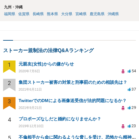
九州・沖縄
福岡県
佐賀県
長崎県
熊本県
大分県
宮崎県
鹿児島県
沖縄県
ストーカー規制法の法律Q&Aランキング
1
元親友(女性)からの嫌がらせ
54
2020年7月6日
2
集団ストーカー被害の対策と刑事罰のための相談先は？
37
2021年6月11日
3
TwitterでのDMによる画像送受信が法的問題になるか？
29
2021年9月21日
4
プロポーズなしだと婚約になりませんか？
23
2019年12月10日
5
不倫相手から命に関わるような脅しを受け、恐怖から精神的にまいっています。