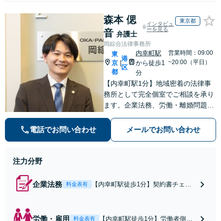
森本 偲
東京都
インタビュ
ーを見る
音
弁護士
岡綜合法律事務所
内幸町駅
営業時間：09:00
東
港
~20:00（平日）
京
から徒歩1
|
区
都
分
【内幸町駅1分】地域密着の法律事
務所として完全個室でご相談を承り
ます。企業法務、労働・離婚問題、
債権回収、刑事事件まで幅広く対
応。早めのご相談が解決の近道で
電話でお問い合わせ
メールでお問い合わせ
す。一人で抱え込まず一緒に整理し
ましょう。どんなお悩みもお気軽に
お声がけください。
注力分野
企業法務
【内幸町駅徒歩1分】契約書チェッ
料金表有
クや未払い残業代対策、知的財産管
理など、企業が直面する法的課題に
誠実に向き合います。月額3万円か
労働・雇用
【内幸町駅徒歩1分】労働者側・
料金表有