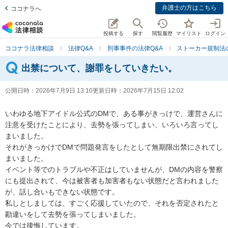
弁護士の方はこちら
ココナラへ
投稿する
探す
閲覧履歴
マイリスト
ログイン
ココナラ法律相談
法律Q&A
刑事事件の法律Q&A
ストーカー規制法
出禁について、謝罪をしていきたい。
公開日時：
2026年7月9日 13:10
更新日時：
2026年7月15日 12:02
いわゆる地下アイドル公式のDMで、ある事がきっけで、運営さんに
注意を受けたことにより、去勢を張ってしまい、いろいろ言ってし
まいました。

それがきっかけでDMで問題発言をしたとして無期限出禁にされてし
まいました。

イベント等でのトラブルや不正はしていませんが、DMの内容を警察
にも提出されて、今は被害者も加害者もない状態だと言われました
が、話し合いもできない状態です。

私しとしましては、すごく応援していたので、それを否定されたと
勘違いをして去勢を張ってしまいました。

今では後悔しています。
