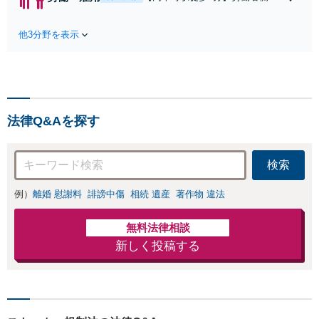
らの柔軟な顧問契約をご用意し、チ
雇用者側双方の視点から、残業代
ャットツール等でのやり取りも可
未払いや不当解雇、問題社員対応
能。ビジネスの安定と発展をバック
他3分野を表示
や退職勧奨など労働・雇用に関す
アップいたします。
るお悩みを誠実に解決へと導きま
す。電話やメール、web面談など
相談しやすい体制。一人で悩まず
にまずはお話しください。
法律Q&Aを探す
検索
例）
離婚 慰謝料
誹謗中傷
相続 遺産
著作物 違法
無料法律相談
新しく投稿する