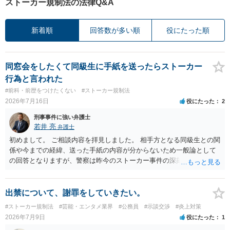
ストーカー規制法の法律Q&A
新着順
回答数が多い順
役にたった順
同窓会をしたくて同級生に手紙を送ったらストーカー
行為と言われた
#前科・前歴をつけたくない
#ストーカー規制法
2026年7月16日
役にたった
2
刑事事件に強い弁護士
若井 亮
弁護士
初めまして。 ご相談内容を拝見しました。 相手方となる同級生との関
係や今までの経緯、送った手紙の内容が分からないため一般論として
の回答となりますが、警察は昨今のストーカー事件の深刻化を踏ま
え、かなり早い段階で介入をしてくる印象です。 警告を受けていらっ
しゃるとのことですので、今後の接触は避けられたほうが良いでしょ
う。
出禁について、謝罪をしていきたい。
#ストーカー規制法
#芸能・エンタメ業界
#公務員
#示談交渉
#炎上対策
2026年7月9日
役にたった
1